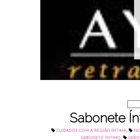
Sabonete Ín
,
CUIDADOS COM A REGIÃO ÍNTIMA
NO
,
SABONETE ÍNTIMO
SABO