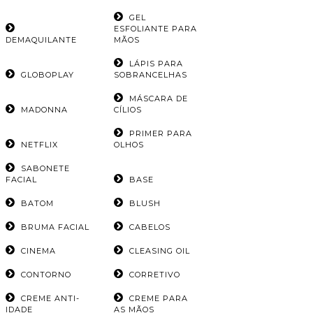
GEL
ESFOLIANTE PARA
DEMAQUILANTE
MÃOS
LÁPIS PARA
GLOBOPLAY
SOBRANCELHAS
MÁSCARA DE
MADONNA
CÍLIOS
PRIMER PARA
NETFLIX
OLHOS
SABONETE
FACIAL
BASE
BATOM
BLUSH
BRUMA FACIAL
CABELOS
CINEMA
CLEASING OIL
CONTORNO
CORRETIVO
CREME ANTI-
CREME PARA
IDADE
AS MÃOS