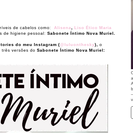
ríveis de cabelos como:
Alisena
,
Liso Ético Maria
ns de higiene pessoal:
Sabonete Íntimo Nova Muriel.
tories do meu Instagram (
@luluonthesky
),
o
s três versões do
Sabonete Íntimo Nova Muriel:
O
A
b
v