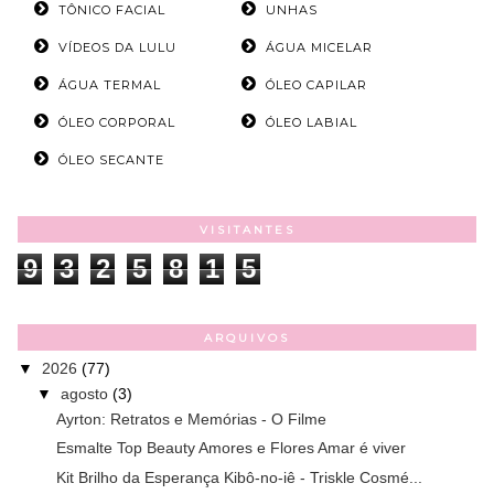
TÔNICO FACIAL
UNHAS
VÍDEOS DA LULU
ÁGUA MICELAR
ÁGUA TERMAL
ÓLEO CAPILAR
ÓLEO CORPORAL
ÓLEO LABIAL
ÓLEO SECANTE
VISITANTES
9
3
2
5
8
1
5
ARQUIVOS
▼
2026
(77)
▼
agosto
(3)
Ayrton: Retratos e Memórias - O Filme
Esmalte Top Beauty Amores e Flores Amar é viver
Kit Brilho da Esperança Kibô-no-iê - Triskle Cosmé...