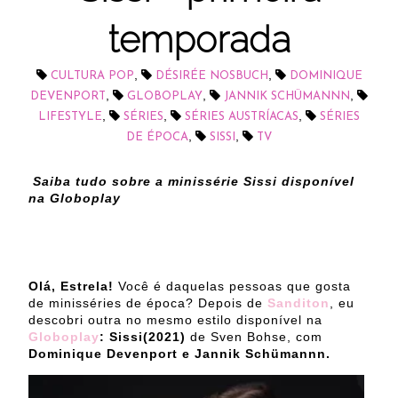
temporada
,
,
CULTURA POP
DÉSIRÉE NOSBUCH
DOMINIQUE
,
,
,
DEVENPORT
GLOBOPLAY
JANNIK SCHÜMANNN
,
,
,
LIFESTYLE
SÉRIES
SÉRIES AUSTRÍACAS
SÉRIES
,
,
DE ÉPOCA
SISSI
TV
Saiba tudo sobre a minissérie Sissi disponível
na Globoplay
Olá, Estrela!
Você é daquelas pessoas que gosta
de minisséries de época? Depois de
Sanditon
, eu
descobri outra no mesmo estilo disponível na
Globoplay
:
Sissi(2021)
de Sven Bohse, com
Dominique Devenport e Jannik Schümannn.