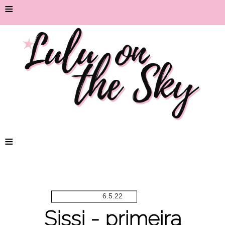
≡
≡
6.5.22
Sissi - primeira