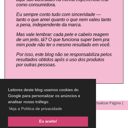
como consumidora.
Eu sempre conto tudo com sinceridade —
tanto o que amei quanto o que nem valeu tanto
a pena, independente da marca.
Mas vale lembrar: cada pele e cabelo reagem
de um jeito, tá? O que funciona super bem pra
mim pode não ter o mesmo resultado em você.
Por isso, este blog não se responsabiliza pelos
resultados obtidos após o uso dos produtos
por outras pessoas.
Leitores deste blog usamos cookies do
Google para personalizar os anúncios e
analisar nosso tráfego.
LULU ON THE SKY
- Todos os direitos reservados © |
Atualizar Página
|
Veja a Política de privacidade
Eu aceito!