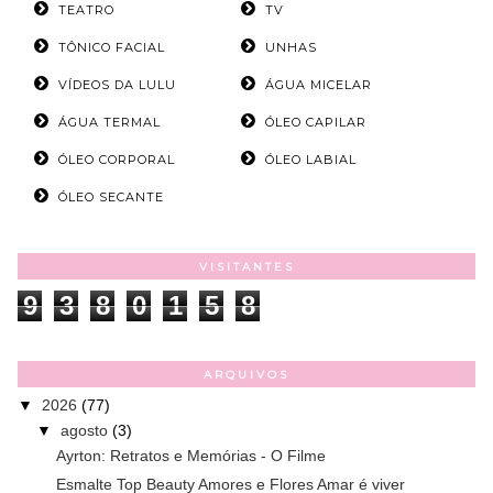
TEATRO
TV
TÔNICO FACIAL
UNHAS
VÍDEOS DA LULU
ÁGUA MICELAR
ÁGUA TERMAL
ÓLEO CAPILAR
ÓLEO CORPORAL
ÓLEO LABIAL
ÓLEO SECANTE
VISITANTES
9
3
8
0
1
5
8
ARQUIVOS
▼
2026
(77)
▼
agosto
(3)
Ayrton: Retratos e Memórias - O Filme
Esmalte Top Beauty Amores e Flores Amar é viver