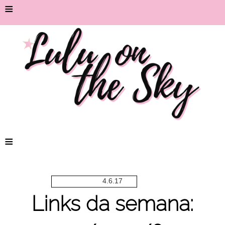
≡
≡
4.6.17
Links da semana: