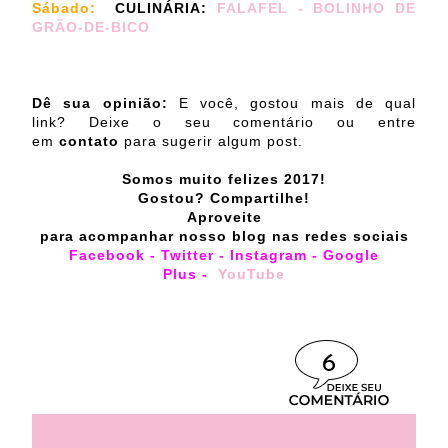
Sábado:
CULINÁRIA:
FALAFEL - BOLINHO DE
GRÃO-DE-BICO
Dê sua opinião:
E você, gostou mais de qual
link? Deixe o seu comentário ou entre
em
contato
para sugerir algum post.
Somos muito felizes 2017!
Gostou? Compartilhe!
Aproveite
para acompanhar nosso blog nas redes sociais
Facebook
-
Twitter
-
Instagram
-
Google
Plus
-
YouTube
6