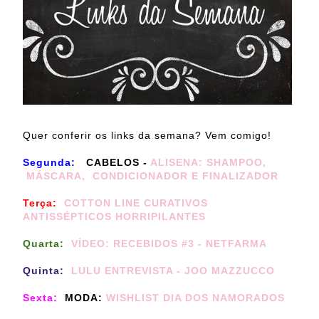
Quer conferir os links da semana? Vem comigo!
Segunda:
CABELOS -
ALISENA: SHAMPOO,
MÁSCARA, CONDICIONADOR E FINALIZADOR
Terça:
COTTON LINE CURATIVOS
ANTISSÉPTICOS HORRIPILANTES
Quarta:
VÍDEO: RECEBIDOS #3 - NETFARMA
Quinta:
LULU ENTREVISTA - JOO MAZZUCCO
Sexta:
MODA:
WISHLIST DIA DOS NAMORADOS