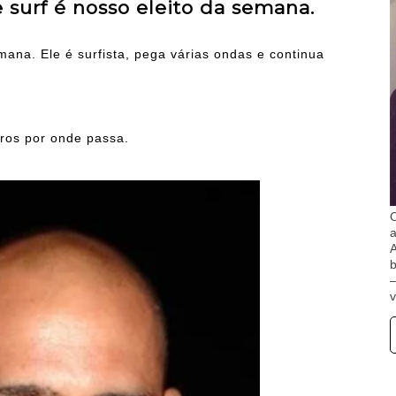
surf é nosso eleito da semana.
ana. Ele é surfista, pega várias ondas e continua
ros por onde passa.
O
A
b
v