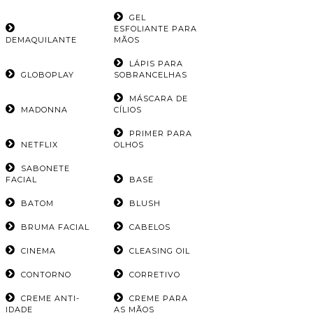
GEL
ESFOLIANTE PARA
DEMAQUILANTE
MÃOS
LÁPIS PARA
GLOBOPLAY
SOBRANCELHAS
MÁSCARA DE
MADONNA
CÍLIOS
PRIMER PARA
NETFLIX
OLHOS
SABONETE
FACIAL
BASE
BATOM
BLUSH
BRUMA FACIAL
CABELOS
CINEMA
CLEASING OIL
CONTORNO
CORRETIVO
CREME ANTI-
CREME PARA
IDADE
AS MÃOS