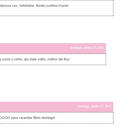
esssa vez, hehehehe. Bonito surfista Gostei.
domingo, junho 17, 2012
ua como o vinho, qto mais velho, melhor ele fica.
domingo, junho 17, 2012
DOOOOO para caramba !Bom domingo!