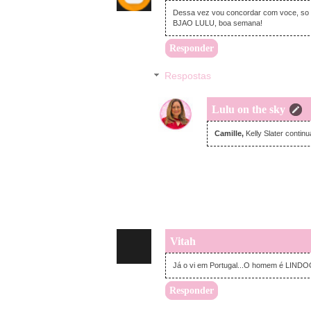
Dessa vez vou concordar com voce, so d
BJAO LULU, boa semana!
Responder
Respostas
Lulu on the sky
Camille,
Kelly Slater contin
Vitah
Já o vi em Portugal...O homem é LIN
Responder