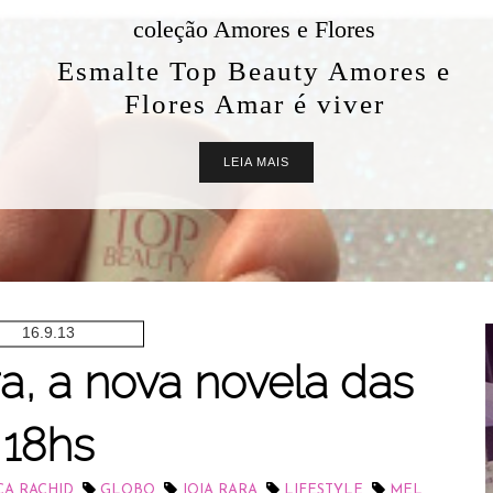
coleção Amores e Flores
Esmalte Top Beauty Amores e
Flores Amar é viver
LEIA MAIS
16.9.13
ra, a nova novela das
18hs
,
,
,
,
CA RACHID
GLOBO
JOIA RARA
LIFESTYLE
MEL