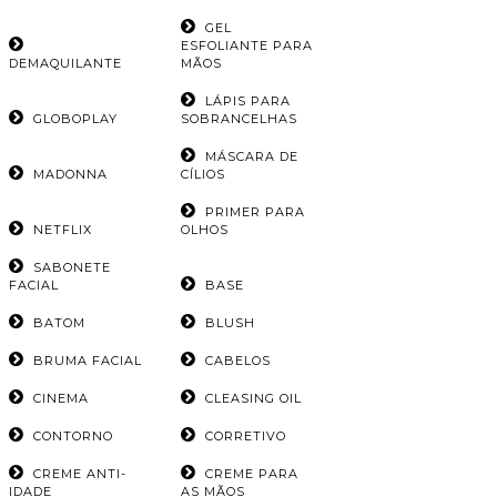
GEL
ESFOLIANTE PARA
DEMAQUILANTE
MÃOS
LÁPIS PARA
GLOBOPLAY
SOBRANCELHAS
MÁSCARA DE
MADONNA
CÍLIOS
PRIMER PARA
NETFLIX
OLHOS
SABONETE
FACIAL
BASE
BATOM
BLUSH
BRUMA FACIAL
CABELOS
CINEMA
CLEASING OIL
CONTORNO
CORRETIVO
CREME ANTI-
CREME PARA
IDADE
AS MÃOS