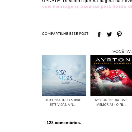
UPDATE: Descobri que na página da novel
com mensagens bacanas para nosso di
• VOCÊ TA
DESCUBRA TUDO SOBRE
AYRTON: RETRATOS E
SETE VIDAS, A N...
MEMÓRIAS - O FIL...
128 comentários: