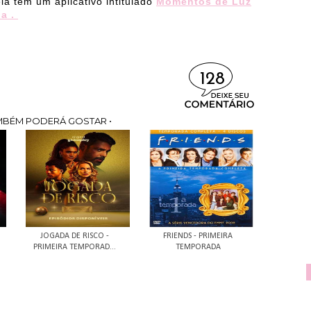
a tem um aplicativo intitulado
Momentos de Luz
a .
128
MBÉM PODERÁ GOSTAR •
JOGADA DE RISCO -
FRIENDS - PRIMEIRA
PRIMEIRA TEMPORAD...
TEMPORADA