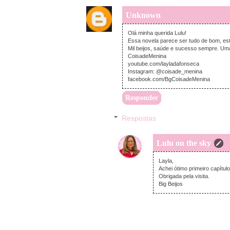
Unknown
Olá minha querida Lulu!
Essa novela parece ser tudo de bom, esto
Mil beijos, saúde e sucesso sempre. Um
CoisadeMenina
youtube.com/layladafonseca
Instagram: @coisade_menina
facebook.com/BgCoisadeMenina
Responder
Respostas
Lulu on the sky
Layla,
Achei ótimo primeiro capítulo
Obrigada pela visita.
Big Beijos