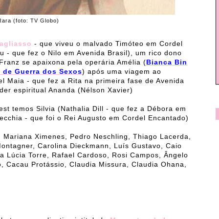
Rara (foto: TV Globo)
agliasso
- que viveu o malvado Timóteo em Cordel
u - que fez o Nilo em Avenida Brasil), um rico dono
Franz se apaixona pela operária Amélia (
Bianca Bin
e de Guerra dos Sexos
) após uma viagem ao
el Maia - que fez a Rita na primeira fase de Avenida
der espiritual Ananda (Nélson Xavier)
est temos Silvia (Nathalia Dill - que fez a Débora em
ecchia - que foi o Rei Augusto em Cordel Encantado)
o, Mariana Ximenes, Pedro Neschling, Thiago Lacerda,
Montagner, Carolina Dieckmann, Luís Gustavo, Caio
Ana Lúcia Torre, Rafael Cardoso, Rosi Campos, Ângelo
o, Cacau Protássio, Claudia Missura, Claudia Ohana,