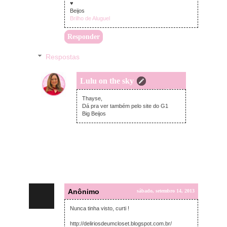
♥
Beijos
Brilho de Aluguel
Responder
Respostas
Lulu on the sky
domingo, setembro 15, 2013
Thayse,
Dá pra ver também pelo site do G1
Big Beijos
Anônimo
sábado, setembro 14, 2013
Nunca tinha visto, curti !
http://deliriosdeumcloset.blogspot.com.br/