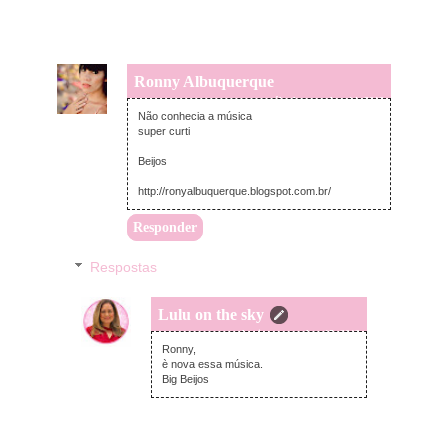
Ronny Albuquerque
sábado, setembro 14, 2013
Não conhecia a música
super curti
Beijos
http://ronyalbuquerque.blogspot.com.br/
Responder
Respostas
Lulu on the sky
domingo, setembro 15, 2013
Ronny,
è nova essa música.
Big Beijos