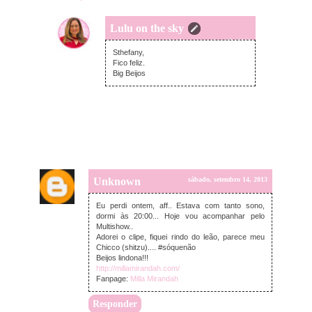
Lulu on the sky
domingo, setembro 15, 2013
Sthefany,
Fico feliz.
Big Beijos
Unknown
sábado, setembro 14, 2013
Eu perdi ontem, aff.. Estava com tanto sono,
dormi às 20:00... Hoje vou acompanhar pelo
Multishow..
Adorei o clipe, fiquei rindo do leão, parece meu
Chicco (shitzu).... #sóquenão
Beijos lindona!!!
http://millamirandah.com/
Fanpage:
Milla Mirandah
Responder