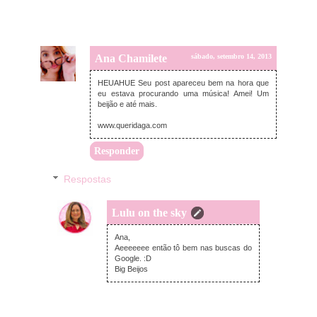
Ana Chamilete
sábado, setembro 14, 2013
HEUAHUE Seu post apareceu bem na hora que
eu estava procurando uma música! Amei! Um
beijão e até mais.
www.queridaga.com
Responder
Respostas
Lulu on the sky
domingo, setembro 15, 2013
Ana,
Aeeeeeee então tô bem nas buscas do
Google. :D
Big Beijos