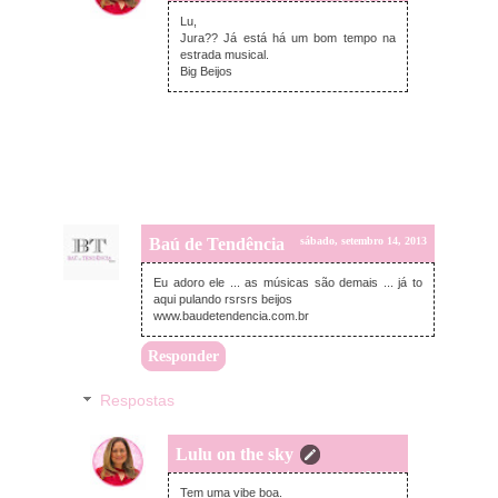
domingo, setembro 15, 2013
Lu,
Jura?? Já está há um bom tempo na
estrada musical.
Big Beijos
Baú de Tendência
sábado, setembro 14, 2013
Eu adoro ele ... as músicas são demais ... já to
aqui pulando rsrsrs beijos
www.baudetendencia.com.br
Responder
Respostas
Lulu on the sky
domingo, setembro 15, 2013
Tem uma vibe boa.