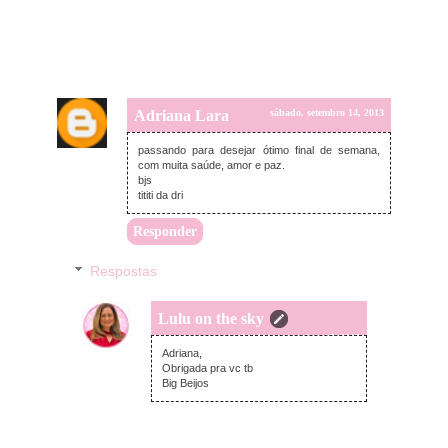
Adriana Lara
sábado, setembro 14, 2013
passando para desejar ótimo final de semana,
com muita saúde, amor e paz.
bjs
tititi da dri
Responder
Respostas
Lulu on the sky
domingo, setembro 15, 2013
Adriana,
Obrigada pra vc tb
Big Beijos