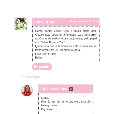
Luma Rosa
sábado, setembro 14, 2013
Como cantor Jared Leto é muito ótimo ator.
Quatro dias atrás foi anunciado para concorrer
ao Oscar de melhor Ator coadjuvante, pelo papel
em “Dallas Buyers Club”.
Quem diria que a brincadeira entre irnãos iria se
transformar em 30 Seconds to Mars?
Feliz rock in Rio!!
Beijus,
Responder
Respostas
Lulu on the sky
domingo, setembro 15, 2013
Luma,
Pois é.. eu não acho que ele canta tão
bem qto atua.
Big Beijos