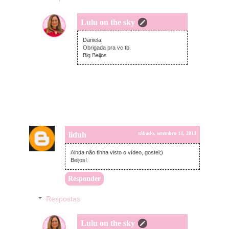
Lulu on the sky
domingo, setembro 15, 2013
Daniela,
Obrigada pra vc tb.
Big Beijos
liduh
sábado, setembro 14, 2013
Ainda não tinha visto o vídeo, gostei;)
Beijos!
Responder
Respostas
Lulu on the sky