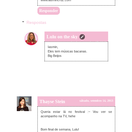
www.iasmincruz.com
Responder
Respostas
Lulu on the sky
domingo, setembro 15, 2013
Iasmin,
Eles tem músicas bacanas.
Big Beijos
Thayse Stein
sábado, setembro 14, 2013
Queria estar lá no festival :~ Vou ver se
acompanho na TV, hehe
Bom final de semana, Lulu!