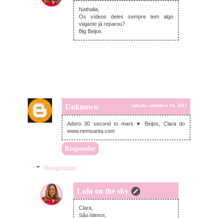
domingo, setembro 15, 2013
Nathalia,
Os vídeos deles sempre tem algo
viajante já reparou?
Big Beijos
Unknown
sábado, setembro 14, 2013
Adoro 30 second to mars ♥ Beijos, Clara do
www.nemsanta.com
Responder
Respostas
Lulu on the sky
domingo, setembro 15, 2013
Clara,
São ótimos.