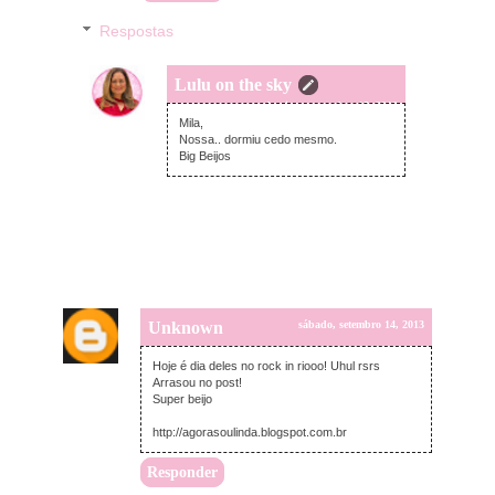
Respostas
Lulu on the sky
domingo, setembro 15, 2013
Mila,
Nossa.. dormiu cedo mesmo.
Big Beijos
Unknown
sábado, setembro 14, 2013
Hoje é dia deles no rock in riooo! Uhul rsrs
Arrasou no post!
Super beijo
http://agorasoulinda.blogspot.com.br
Responder