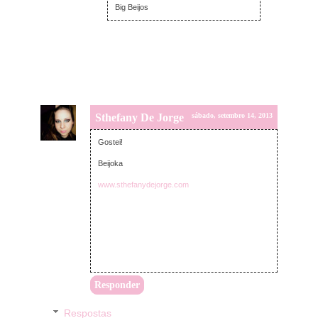
Big Beijos
Sthefany De Jorge
sábado, setembro 14, 2013
Gostei!
Beijoka
www.sthefanydejorge.com
Responder
Respostas