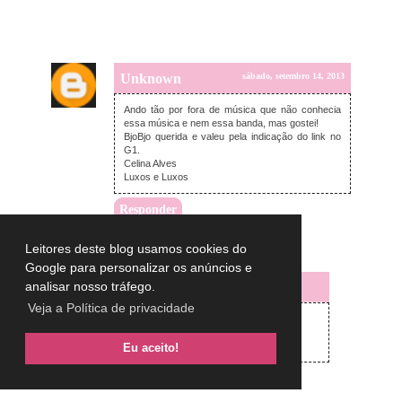
Unknown
sábado, setembro 14, 2013
Ando tão por fora de música que não conhecia
essa música e nem essa banda, mas gostei!
BjoBjo querida e valeu pela indicação do link no
G1.
Celina Alves
Luxos e Luxos
Responder
Respostas
Leitores deste blog usamos cookies do
Google para personalizar os anúncios e
analisar nosso tráfego.
Lulu on the sky
domingo, setembro 15, 2013
Veja a Política de privacidade
Celina,
Que bom que conseguiu.
Big Beijos
Eu aceito!