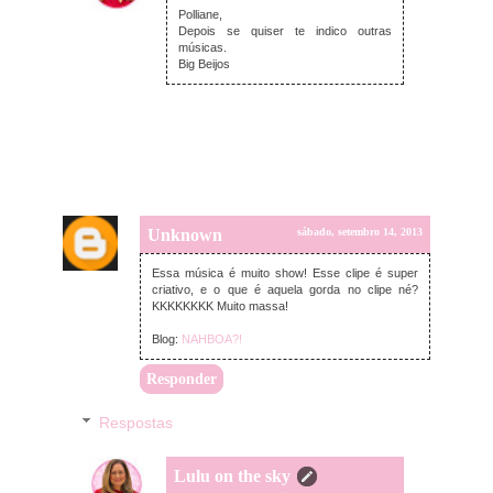
Polliane,
Depois se quiser te indico outras
músicas.
Big Beijos
Unknown
sábado, setembro 14, 2013
Essa música é muito show! Esse clipe é super
criativo, e o que é aquela gorda no clipe né?
KKKKKKKK Muito massa!
Blog:
NAHBOA?!
Responder
Respostas
Lulu on the sky