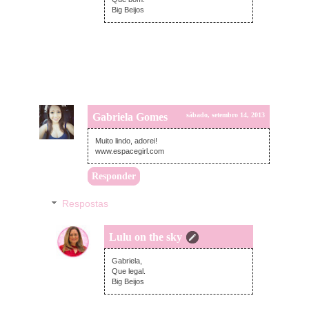
Big Beijos
Gabriela Gomes
sábado, setembro 14, 2013
Muito lindo, adorei!
www.espacegirl.com
Responder
Respostas
Lulu on the sky
domingo, setembro 15, 2013
Gabriela,
Que legal.
Big Beijos