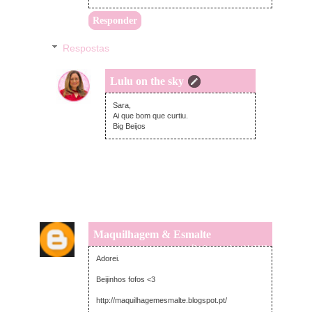
Responder
Respostas
Lulu on the sky
domingo, setembro 15, 2013
Sara,
Ai que bom que curtiu.
Big Beijos
Maquilhagem & Esmalte
sábado, setembro 14, 2013
Adorei.
Beijinhos fofos <3
http://maquilhagemesmalte.blogspot.pt/