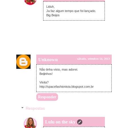
domingo, setembro 15, 2013
Liduh,
Ja faz algum tempo que foi lançado.
Big Beijos
Unknown
sábado, setembro 14, 2013
Não tinha visto, mas adorei.
Beijinhos!
Visita?
http://spacefashionista.blogspot.com.br
Responder
Respostas
Lulu on the sky
domingo, setembro 15, 2013