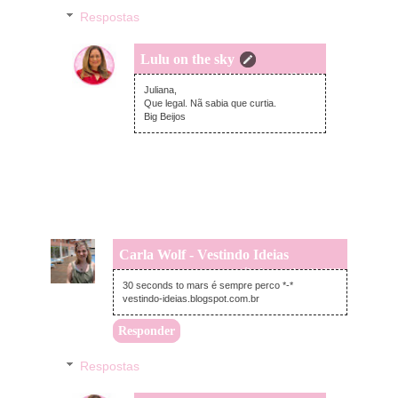
Respostas
Lulu on the sky
domingo, setembro 15, 2013
Juliana,
Que legal. Nã sabia que curtia.
Big Beijos
Carla Wolf - Vestindo Ideias
sábado, setembro 14, 2013
30 seconds to mars é sempre perco *-*
vestindo-ideias.blogspot.com.br
Responder
Respostas