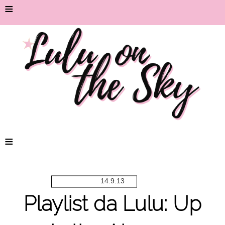
≡
≡
14.9.13
Playlist da Lulu: Up