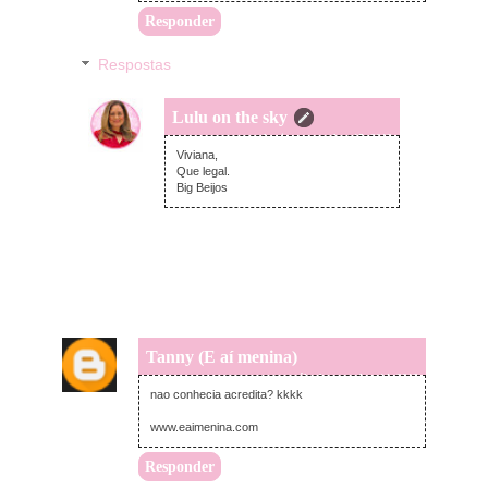
Responder
Respostas
Lulu on the sky
domingo, setembro 15, 2013
Viviana,
Que legal.
Big Beijos
Tanny (E aí menina)
sábado, setembro 14, 2013
nao conhecia acredita? kkkk
www.eaimenina.com
Responder