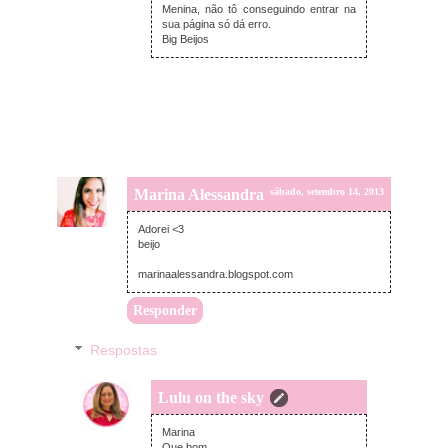
Menina, não tô conseguindo entrar na
sua página só dá erro.
Big Beijos
Marina Alessandra
sábado, setembro 14, 2013
Adorei <3
beijo
marinaalessandra.blogspot.com
Responder
Respostas
Lulu on the sky
domingo, setembro 15, 2013
Marina
Que bom.