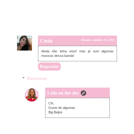
Cintia
sábado, setembro 14, 2013
Ainda não tinha visto! mas já ouvi algumas
musicas dessa banda!
Responder
Respostas
Lulu on the sky
domingo, setembro 15, 2013
Cih,
Gosto de algumas.
Big Beijos