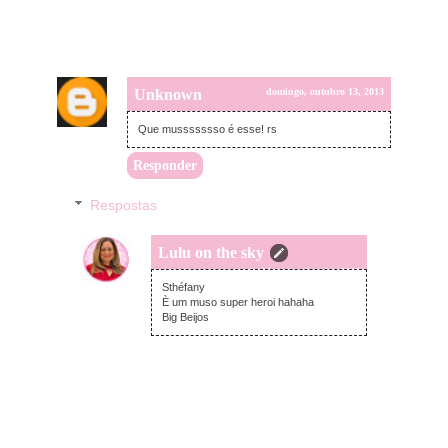
Unknown
domingo, outubro 13, 2013
Que mussssssso é esse! rs
Responder
Respostas
Lulu on the sky
segunda-feira, outubro 14, 2013
Sthéfany
È um muso super heroi hahaha
Big Beijos