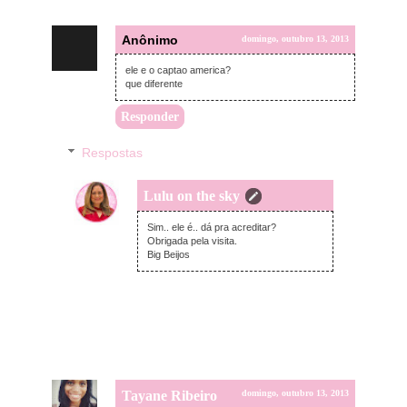
Anônimo
domingo, outubro 13, 2013
ele e o captao america?
que diferente
Responder
Respostas
Lulu on the sky
segunda-feira, outubro 14, 2013
Sim.. ele é.. dá pra acreditar?
Obrigada pela visita.
Big Beijos
Tayane Ribeiro
domingo, outubro 13, 2013