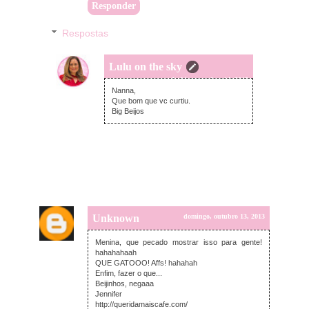
Responder
Respostas
Lulu on the sky
segunda-feira, outubro 14, 2013
Nanna,
Que bom que vc curtiu.
Big Beijos
Unknown
domingo, outubro 13, 2013
Menina, que pecado mostrar isso para gente!
hahahahaah
QUE GATOOO! Affs! hahahah
Enfim, fazer o que...
Beijinhos, negaaa
Jennifer
http://queridamaiscafe.com/