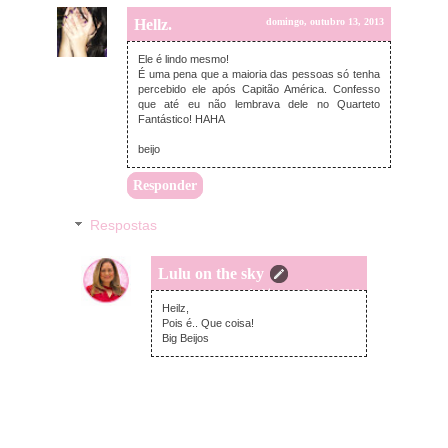
Hellz.
domingo, outubro 13, 2013
Ele é lindo mesmo!
É uma pena que a maioria das pessoas só tenha
percebido ele após Capitão América. Confesso
que até eu não lembrava dele no Quarteto
Fantástico! HAHA
beijo
Responder
Respostas
Lulu on the sky
segunda-feira, outubro 14, 2013
Heilz,
Pois é.. Que coisa!
Big Beijos