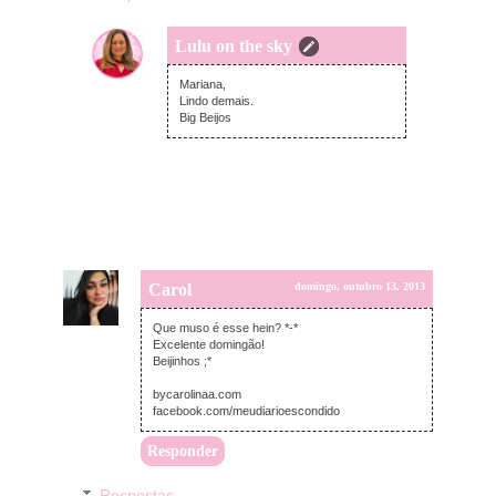
Lulu on the sky
segunda-feira, outubro 14, 2013
Mariana,
Lindo demais.
Big Beijos
Carol
domingo, outubro 13, 2013
Que muso é esse hein? *-*
Excelente domingão!
Beijinhos ;*
bycarolinaa.com
facebook.com/meudiarioescondido
Responder
Respostas