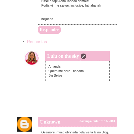
Esse é top! Acho lindooo demais!
Podia vir me salvar, inclusive, hahahahah
beijocas
Responder
Respostas
Lulu on the sky
segunda-feira, outubro 14, 2013
Amanda,
Quem me dera.. hahaha
Big Beijos
Unknown
domingo, outubro 13, 2013
Oi amore, muito obrigada pela visita lá no Blog.