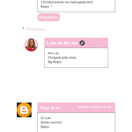
13/10/pensando-na-madrugada.html
Beijos :*
Responder
Respostas
Lulu on the sky
segunda-feira, outubro 14, 2013
Ana Lia,
Obrigada pela visita.
Big Beijos
Nina Braz
domingo, outubro 13, 2013
Oi Lulu,
Bonito mesmo!
Beijos