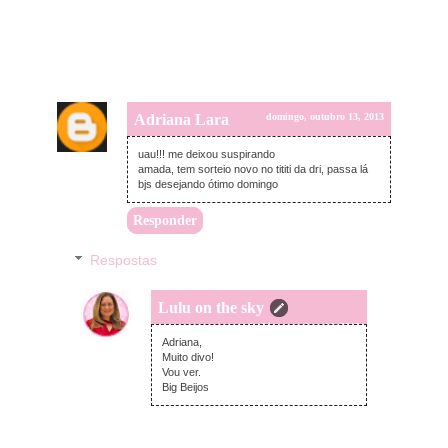
Adriana Lara
domingo, outubro 13, 2013
uau!!! me deixou suspirando
amada, tem sorteio novo no tititi da dri, passa lá
bjs desejando ótimo domingo
Responder
Respostas
Lulu on the sky
segunda-feira, outubro 14, 2013
Adriana,
Muito divo!
Vou ver.
Big Beijos