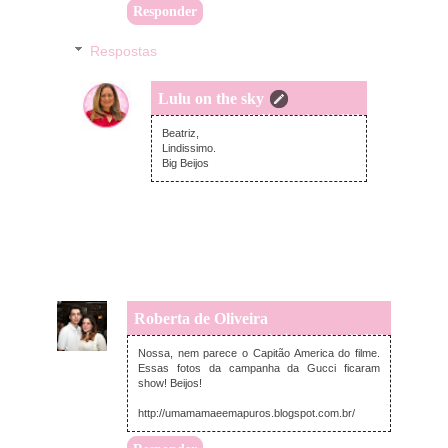
Responder
Respostas
Lulu on the sky
segunda-feira, outubro 14, 2013
Beatriz,
Lindissimo.
Big Beijos
Roberta de Oliveira
domingo, outubro 13, 2013
Nossa, nem parece o Capitão America do filme.
Essas fotos da campanha da Gucci ficaram
show! Beijos!
http://umamamaeemapuros.blogspot.com.br/