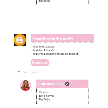
Big Beijos
Maquilhagem & Esmalte
domingo, outubro 13, 2013
Que lindezaaaaaa.
beijinhos fofos <3
http://maquilhagemesmalte.blogspot.pt/
Responder
Respostas
Lulu on the sky
segunda-feira, outubro 14, 2013
Viviana,
Ele é incrivel.
Big Beijos