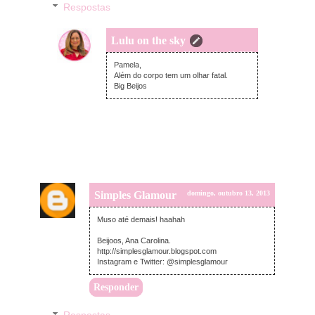
Respostas
Lulu on the sky
segunda-feira, outubro 14, 2013
Pamela,
Além do corpo tem um olhar fatal.
Big Beijos
Simples Glamour
domingo, outubro 13, 2013
Muso até demais! haahah
Beijoos, Ana Carolina.
http://simplesglamour.blogspot.com
Instagram e Twitter: @simplesglamour
Responder