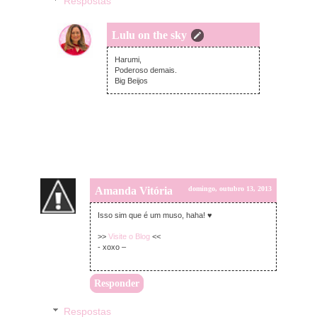
Respostas
Lulu on the sky
segunda-feira, outubro 14, 2013
Harumi,
Poderoso demais.
Big Beijos
Amanda Vitória
domingo, outubro 13, 2013
Isso sim que é um muso, haha! ♥
>>
Visite o Blog
<<
- xoxo –
Responder
Respostas