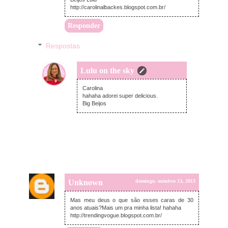
http://carolinalbackes.blogspot.com.br/
Responder
Respostas
Lulu on the sky
segunda-feira, outubro 14, 2013
Carolina
hahaha adorei super delicious.
Big Beijos
Unknown
domingo, outubro 13, 2013
Mas meu deus o que são esses caras de 30
anos atuais?Mais um pra minha lista! hahaha
http://trendingvogue.blogspot.com.br/