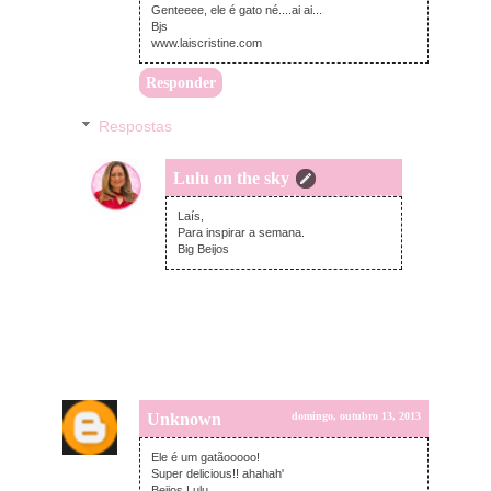
Genteeee, ele é gato né....ai ai...
Bjs
www.laiscristine.com
Responder
Respostas
Lulu on the sky
segunda-feira, outubro 14, 2013
Laís,
Para inspirar a semana.
Big Beijos
Unknown
domingo, outubro 13, 2013
Ele é um gatãooooo!
Super delicious!! ahahah'
Beijos Lulu