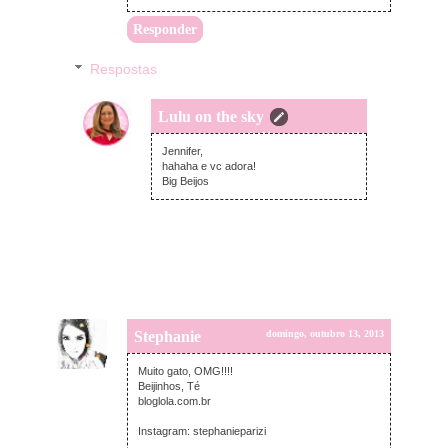
Responder
Respostas
Lulu on the sky
segunda-feira, outubro 14, 2013
Jennifer,
hahaha e vc adora!
Big Beijos
Stephanie
domingo, outubro 13, 2013
Muito gato, OMG!!!!
Beijinhos, Té
bloglola.com.br
Instagram: stephanieparizi