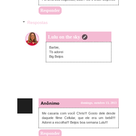
Responder
Respostas
Lulu on the sky
segunda-feira, outubro 14, 2013
Barbie,
Tb adorei
Big Beijos
Anônimo
domingo, outubro 13, 2013
Me casaria com você Chris!!! Gosto dele desde
daquele filme Cellular, que ele era um bebê!!!
Adorei a escolha!!! Beijos boa semana Lulu!!!
Responder