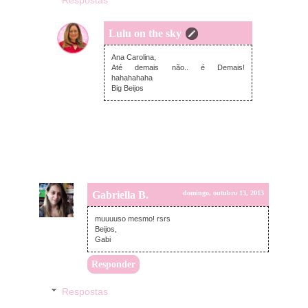
Respostas
Lulu on the sky
segunda-feira, outubro 14, 2013
Ana Carolina,
Até demais não.. é Demais!
hahahahaha
Big Beijos
Gabriella B.
domingo, outubro 13, 2013
muuuuso mesmo! rsrs
Beijos,
Gabi
Responder
Respostas