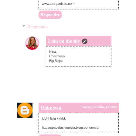
www.tuorganizas.com
Responder
Respostas
Lulu on the sky
segunda-feira, outubro 14, 2013
Nina,
Charmoso.
Big Beijos
Unknown
domingo, outubro 13, 2013
UUH lá lá kkkkk
http://spacefashionista.blogspot.com.br