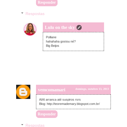
Responder
Respostas
Lulu on the sky
segunda-feira, outubro 14, 2013
Polliane
hahahaha gostou né?
Big Beijos
vemcomamari
domingo, outubro 13, 2013
AIAI arranca até suspiros rsrs
Blog: http://teoremademary.blogspot.com.br/
Responder
Respostas