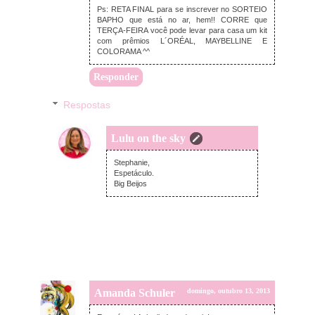
Ps: RETA FINAL para se inscrever no SORTEIO
BAPHO que está no ar, hem!! CORRE que
TERÇA-FEIRA você pode levar para casa um kit
com prêmios L´ORÉAL, MAYBELLINE E
COLORAMA ^^
Responder
Respostas
Lulu on the sky
segunda-feira, outubro 14, 2013
Stephanie,
Espetáculo.
Big Beijos
Amanda Schuler
domingo, outubro 13, 2013