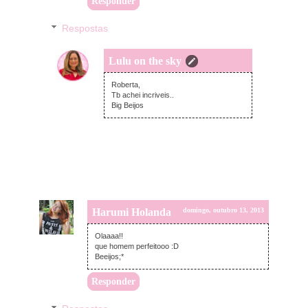
Responder
Respostas
Lulu on the sky
segunda-feira, outubro 14, 2013
Roberta,
Tb achei incriveis..
Big Beijos
Harumi Holanda
domingo, outubro 13, 2013
Olaaaa!!
que homem perfeitooo :D
Beeijos;*
Responder