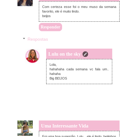
Com certeza esse foi o meu muso da semana
favorito, ele é muito lindo.
beijos
Responder
Respostas
Lulu on the sky
segunda-feira, outubro 14, 2013
Lola,
hahahaha cada semana vc fala um..
hahaha
Big BEIJOS
Uma Interessante Vida
domingo, outubro 13, 2013
Foi uma boa sugestão, Lulu... ele é lindo. beijinhos