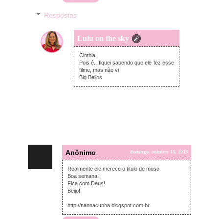
Respostas
Lulu on the sky
segunda-feira, outubro 14, 2013
Cinthia,
Pois é.. fiquei sabendo que ele fez esse
filme, mas não vi
Big Beijos
Anônimo
domingo, outubro 13, 2013
Realmente ele merece o titulo de muso.
Boa semana!
Fica com Deus!
Beijo!
http://nannacunha.blogspot.com.br