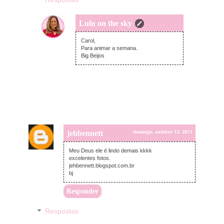
Lulu on the sky
segunda-feira, outubro 14, 2013
Carol,
Para animar a semana.
Big Beijos
jehbennett
domingo, outubro 13, 2013
Meu Deus ele é lindo demais kkkk
excelentes fotos.
jehbennett.blogspot.com.br
bj
Responder
Respostas