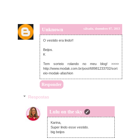
Unknown
sábado, dezembro 07, 2013
O vestido era lindo!!
Beijos.
K
Tem sorteio rolando no meu blog! >>>>
http://www.modak.com.br/post/68981233702/sort
eio-modak-afashion
Responder
Respostas
Lulu on the sky
sábado, dezembro 07, 2013
Karina,
Super lindo esse vestido.
big beijos