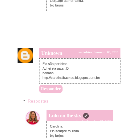
Corpaço da Fernanda.
big beijos
Unknown
sexta-feira, dezembro 06, 2013
Ele são perfeitos!
Achei ela gata! :D
hahaha'
http://carolinalbackes.blogspot.com.br/
Responder
Respostas
Lulu on the sky
sábado, dezembro 07, 2013
Carolina.
Ela sempre foi linda.
big beijos