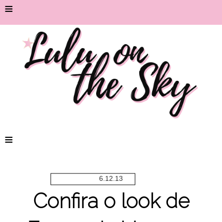
≡
≡
6.12.13
Confira o look de