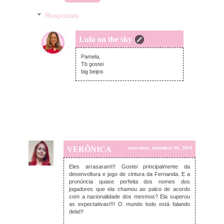
Respostas
Lulu on the sky
sábado, dezembro 07, 2013
Pamela,
Tb gostei
big beijos
VERÔNICA
sexta-feira, dezembro 06, 2013
Eles arrasaram!!! Gostei principalmente da
desenvoltura e jogo de cintura da Fernanda. E a
pronúncia quase perfeita dos nomes dos
jogadores que ela chamou ao palco de acordo
com a nacionalidade dos mesmos? Ela superou
as expectativas!!!! O mundo todo está falando
dela!!!