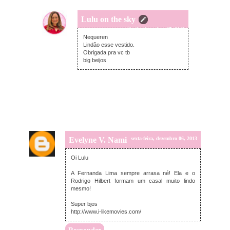
Lulu on the sky
sábado, dezembro 07, 2013
Nequeren
Lindão esse vestido.
Obrigada pra vc tb
big beijos
Evelyne V. Nami
sexta-feira, dezembro 06, 2013
Oi Lulu
A Fernanda Lima sempre arrasa né! Ela e o
Rodrigo Hilbert formam um casal muito lindo
mesmo!
Super bjos
http://www.i-likemovies.com/