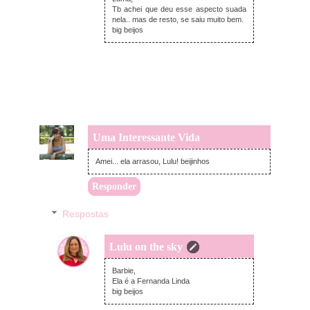
Tb achei que deu esse aspecto suada
nela.. mas de resto, se saiu muito bem.
big beijos
Uma Interessante Vida
sábado, dezembro 07, 2013
Amei... ela arrasou, Lulu! beijinhos
Responder
Respostas
Lulu on the sky
sábado, dezembro 07, 2013
Barbie,
Ela é a Fernanda Linda
big beijos