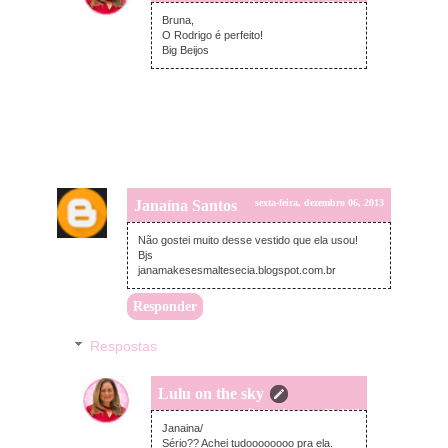
sábado, dezembro 07, 2013
Bruna,
O Rodrigo é perfeito!
Big Beijos
Janaína Santos
sexta-feira, dezembro 06, 2013
Não gostei muito desse vestido que ela usou!
Bjs
janamakesesmaltesecia.blogspot.com.br
Responder
Respostas
Lulu on the sky
sábado, dezembro 07, 2013
Janaina/
Sério?? Achei tudoooooooo pra ela.