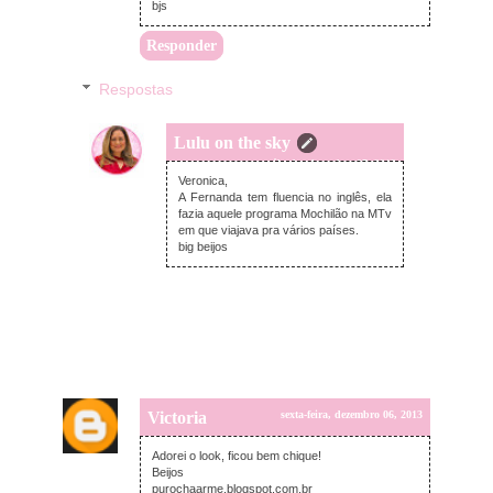
bjs
Responder
Respostas
Lulu on the sky
sábado, dezembro 07, 2013
Veronica,
A Fernanda tem fluencia no inglês, ela
fazia aquele programa Mochilão na MTv
em que viajava pra vários países.
big beijos
Victoria
sexta-feira, dezembro 06, 2013
Adorei o look, ficou bem chique!
Beijos
purochaarme.blogspot.com.br