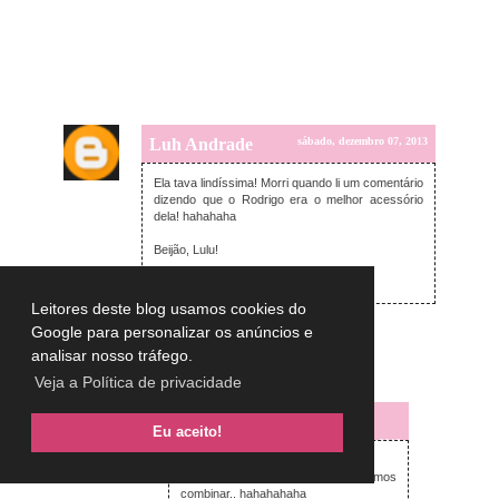
Luh Andrade
sábado, dezembro 07, 2013
Ela tava lindíssima! Morri quando li um comentário
dizendo que o Rodrigo era o melhor acessório
dela! hahahaha
Beijão, Lulu!
www.BORBOLETAGLAM.com
Leitores deste blog usamos cookies do
Responder
Google para personalizar os anúncios e
analisar nosso tráfego.
Respostas
Veja a Política de privacidade
Lulu on the sky
Eu aceito!
sábado, dezembro 07, 2013
Luh,
E que acessório né?? Vamos
combinar.. hahahahaha