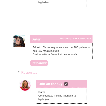
big beijos
Sister
sexta-feira, dezembro 06, 2013
Adorei.. Ela esfregou na cara de 180 países o
seu Boy magia kkkkkk
Cheirinho flor e ótimo final de semana'-
Responder
Respostas
Lulu on the sky
sábado, dezembro 07, 2013
Sister,
Com certeza menina ! hahahaha
big beijos