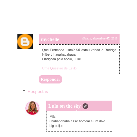
mychelle
sábado, dezembro 07, 2013
Que Fernanda Lima? Só estou vendo o Rodrigo
Hilbert. hauahauahaua...
Obrigada pelo apoio, Lulu!
Uma Questão de Estilo
Responder
Respostas
Lulu on the sky
sábado, dezembro 07, 2013
Mila,
uhahahahaha esse homem é um divo.
big beijos