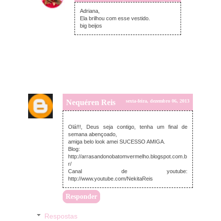
sábado, dezembro 07, 2013
Adriana,
Ela brilhou com esse vestido.
big beijos
Nequéren Reis
sexta-feira, dezembro 06, 2013
Olá!!!, Deus seja contigo, tenha um final de
semana abençoado,
amiga belo look amei SUCESSO AMIGA.
Blog:
http://arrasandonobatomvermelho.blogspot.com.b
r/
Canal de youtube:
http://www.youtube.com/NekitaReis
Responder
Respostas