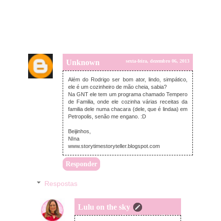
Unknown
sexta-feira, dezembro 06, 2013
Além do Rodrigo ser bom ator, lindo, simpático,
ele é um cozinheiro de mão cheia, sabia?
Na GNT ele tem um programa chamado Tempero
de Familia, onde ele cozinha várias receitas da
familia dele numa chacara (dele, que é lindaa) em
Petropolis, senão me engano. :D
Beijinhos,
NIna
www.storytimestoryteller.blogspot.com
Responder
Respostas
Lulu on the sky
sábado, dezembro 07, 2013