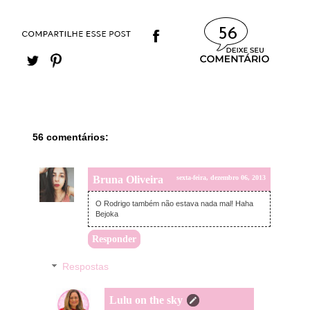
56
56 comentários:
Bruna Oliveira
sexta-feira, dezembro 06, 2013
O Rodrigo também não estava nada mal! Haha
Bejoka
Responder
Respostas
Lulu on the sky