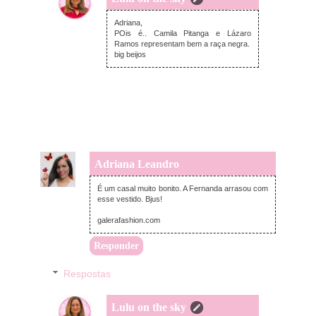
sábado, dezembro 07, 2013
Adriana,
POis é.. Camila Pitanga e Lázaro
Ramos representam bem a raça negra.
big beijos
Adriana Leandro
sexta-feira, dezembro 06, 2013
É um casal muito bonito. A Fernanda arrasou com
esse vestido. Bjus!
galerafashion.com
Responder
Respostas
Lulu on the sky