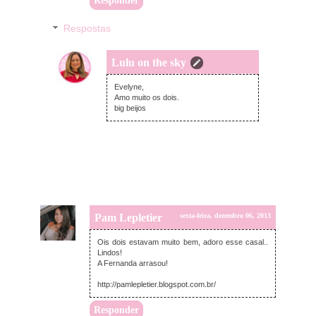
Responder
Respostas
Lulu on the sky
sábado, dezembro 07, 2013
Evelyne,
Amo muito os dois.
big beijos
Pam Lepletier
sexta-feira, dezembro 06, 2013
Ois dois estavam muito bem, adoro esse casal..
Lindos!
A Fernanda arrasou!
http://pamlepletier.blogspot.com.br/
Responder