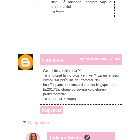
Nina, Tô sabendo.. sempre vejo o
programa dele.
big beijos
Unknown
sexta-feira, dezembro 06, 2013
Gostei do vestido dela ^^
Tem tutorial lá no blog vem ver? Lá eu ensino
como usar películas da Protector Nail.
http://espacoteencomanaliasantos.blogspot.com.
br/2013/12/tutorial-como-usar-protetores-
protector.html?
Te espero lá ^^ Beijos.
Responder
Respostas
Lulu on the sky