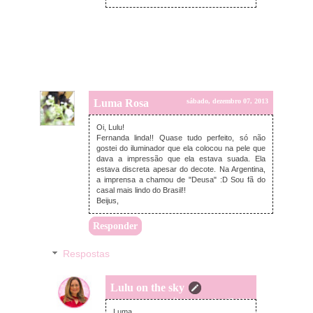
Luma Rosa
sábado, dezembro 07, 2013
Oi, Lulu!
Fernanda linda!! Quase tudo perfeito, só não
gostei do iluminador que ela colocou na pele que
dava a impressão que ela estava suada. Ela
estava discreta apesar do decote. Na Argentina,
a imprensa a chamou de "Deusa" :D Sou fã do
casal mais lindo do Brasil!!
Beijus,
Responder
Respostas
Lulu on the sky
sábado, dezembro 07, 2013
Luma,