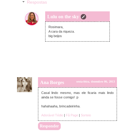
Respostas
Lulu on the sky
sábado, dezembro 07, 2013
Rosimara,
A cara da riqueza.
big beijos
Ana Borges
sexta-feira, dezembro 06, 2013
Casal lindo mesmo, mas ele ficaria mais lindo
ainda se fosse comigo! :p
hahahaaha, brincadeirinha.
Adorável Tédio
|
Fã Page
|
Sorteio
Responder