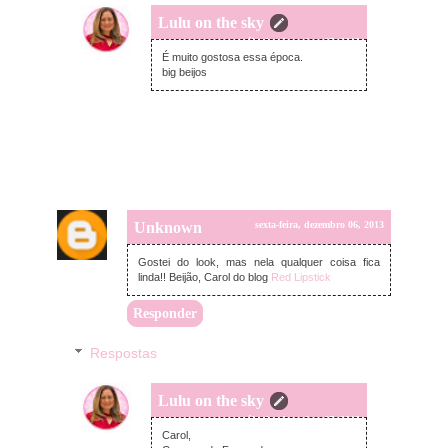
Lulu on the sky
sábado, dezembro 07, 2013
É muito gostosa essa época.
big beijos
Unknown
sexta-feira, dezembro 06, 2013
Gostei do look, mas nela qualquer coisa fica
linda!! Beijão, Carol do blog
Red Lipstick
Responder
Respostas
Lulu on the sky
sábado, dezembro 07, 2013
Carol,