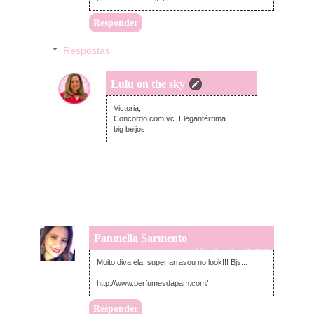
Responder
Respostas
Lulu on the sky
sábado, dezembro 07, 2013
Victoria,
Concordo com vc. Elegantérrima.
big beijos
Panmella Sarmento
sexta-feira, dezembro 06, 2013
Muito diva ela, super arrasou no look!!! Bjs...
http://www.perfumesdapam.com/
Responder