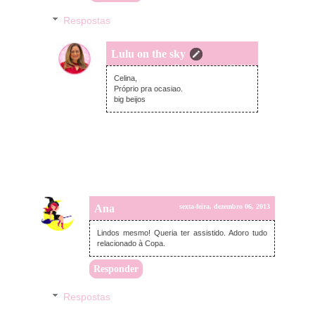
Respostas
Lulu on the sky
sábado, dezembro 07, 2013
Celina,
Próprio pra ocasiao.
big beijos
Ana
sexta-feira, dezembro 06, 2013
Lindos mesmo! Queria ter assistido. Adoro tudo
relacionado à Copa.
Responder
Respostas