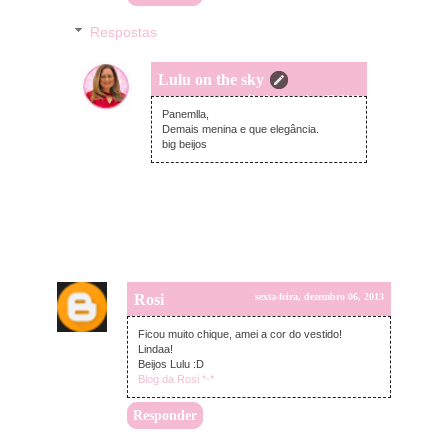
Respostas
Lulu on the sky
sábado, dezembro 07, 2013
Panemlla,
Demais menina e que elegância.
big beijos
Rosi
sexta-feira, dezembro 06, 2013
Ficou muito chique, amei a cor do vestido!
Lindaa!
Beijos Lulu :D
Blog da Rosi *-*
Responder