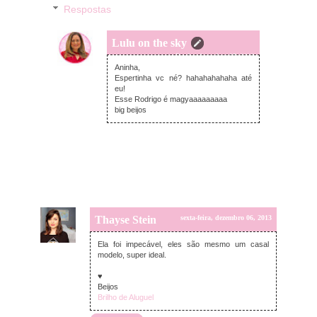
Respostas
Lulu on the sky
sábado, dezembro 07, 2013
Aninha,
Espertinha vc né? hahahahahaha até
eu!
Esse Rodrigo é magyaaaaaaaaa
big beijos
Thayse Stein
sexta-feira, dezembro 06, 2013
Ela foi impecável, eles são mesmo um casal
modelo, super ideal.
♥
Beijos
Brilho de Aluguel