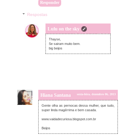
Responder
Respostas
Lulu on the sky
sábado, dezembro 07, 2013
Thayse,
Se sairam muito bem.
big beijos
Hiana Santana
sexta-feira, dezembro 06, 2013
Gente olha as pernocas dessa mulher, que tudo,
super linda magérrima e bem casada.
www.vaidadecuriosa.blogspot.com.br
Beijos