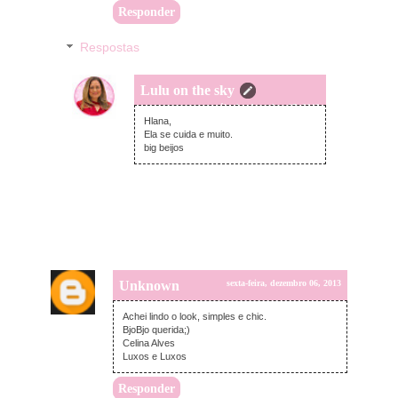
Responder
Respostas
Lulu on the sky
sábado, dezembro 07, 2013
Hlana,
Ela se cuida e muito.
big beijos
Unknown
sexta-feira, dezembro 06, 2013
Achei lindo o look, simples e chic.
BjoBjo querida;)
Celina Alves
Luxos e Luxos
Responder