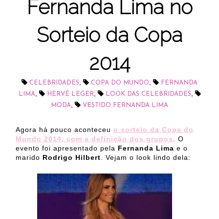
Fernanda Lima no
Sorteio da Copa
2014
,
,
CELEBRIDADES
COPA DO MUNDO
FERNANDA
,
,
,
LIMA
HERVÉ LEGER
LOOK DAS CELEBRIDADES
,
MODA
VESTIDO FERNANDA LIMA
Agora há pouco aconteceu
o sorteio da Copa do
Mundo 2014, com a definição dos grupos
. O
evento foi apresentado pela
Fernanda Lima
e o
marido
Rodrigo Hilbert
. Vejam o look lindo dela: