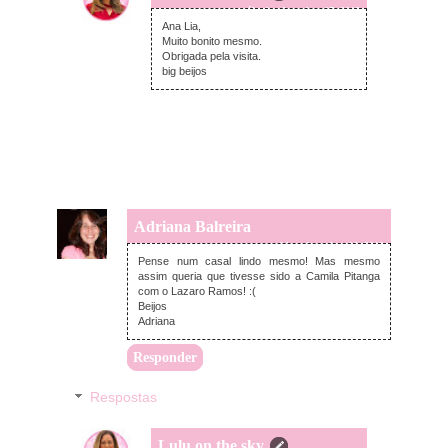
sábado, dezembro 07, 2013
Ana Lia,
Muito bonito mesmo.
Obrigada pela visita.
big beijos
Adriana Balreira
sexta-feira, dezembro 06, 2013
Pense num casal lindo mesmo! Mas mesmo
assim queria que tivesse sido a Camila Pitanga
com o Lazaro Ramos! :(
Beijos
Adriana
Responder
Respostas
Lulu on the sky