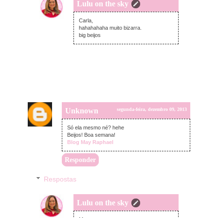
Lulu on the sky
terça-feira, dezembro 10, 2013
Carla,
hahahahaha muito bizarra.
big beijos
Unknown
segunda-feira, dezembro 09, 2013
Só ela mesmo né? hehe
Beijos! Boa semana!
Blog May Raphael
Responder
Respostas
Lulu on the sky
terça-feira, dezembro 10, 2013