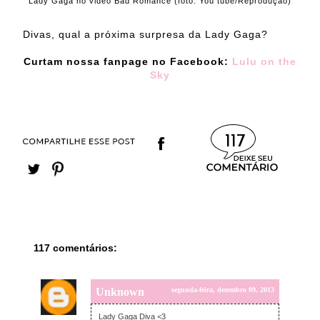
Lady Gaga no video Bad Romance (foto: You tube/Reprodução)
Divas, qual a próxima surpresa da Lady Gaga?
Curtam nossa fanpage no Facebook:
Lulu on the
Sky
117
117 comentários:
Unknown
segunda-feira, dezembro 09, 2013
Lady Gaga Diva <3