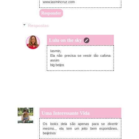
www.iasmincruz.com
Responder
Respostas
Lulu on the sky
terça-feira, dezembro 10, 2013
Iasmin,
Ela não precisa se vestir tão cafona
assim
big beijos
Uma Interessante Vida
segunda-feira, dezembro 09, 2013
Os looks dela são apenas para se divertir
mesmo... ela tem um jeito bem espontâneo.
beijinhos