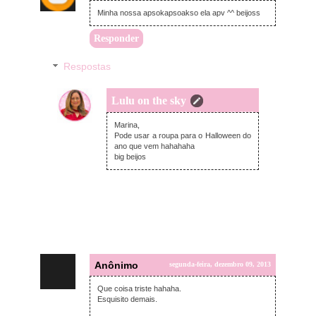
Minha nossa apsokapsoakso ela apv ^^ beijoss
Responder
Respostas
Lulu on the sky
terça-feira, dezembro 10, 2013
Marina,
Pode usar a roupa para o Halloween do
ano que vem hahahaha
big beijos
Anônimo
segunda-feira, dezembro 09, 2013
Que coisa triste hahaha.
Esquisito demais.