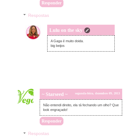
Responder
Respostas
Lulu on the sky
terça-feira, dezembro 10, 2013
A Gaga é muito doida.
big beijos
~ Starseed ~
segunda-feira, dezembro 09, 2013
Não entendi direito, ela tá fechando um olho? Que
look engraçado!
Responder
Respostas