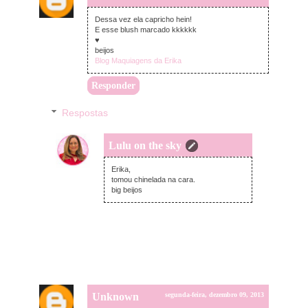
Dessa vez ela capricho hein!
E esse blush marcado kkkkkk
♥
beijos
Blog Maquiagens da Erika
Responder
Respostas
Lulu on the sky
terça-feira, dezembro 10, 2013
Erika,
tomou chinelada na cara.
big beijos
Unknown
segunda-feira, dezembro 09, 2013