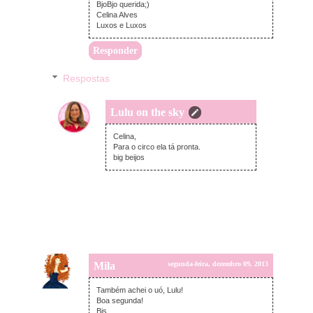
BjoBjo querida;)
Celina Alves
Luxos e Luxos
Responder
Respostas
Lulu on the sky
terça-feira, dezembro 10, 2013
Celina,
Para o circo ela tá pronta.
big beijos
Mila
segunda-feira, dezembro 09, 2013
Também achei o uó, Lulu!
Boa segunda!
Bjs