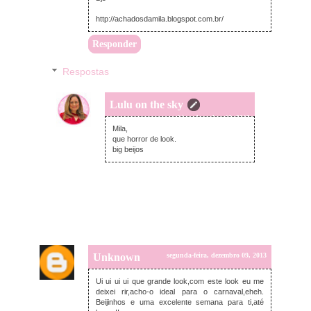
http://achadosdamila.blogspot.com.br/
Responder
Respostas
Lulu on the sky
terça-feira, dezembro 10, 2013
Mila,
que horror de look.
big beijos
Unknown
segunda-feira, dezembro 09, 2013
Ui ui ui ui que grande look,com este look eu me
deixei rir,acho-o ideal para o carnaval,eheh.
Beijinhos e uma excelente semana para ti,até