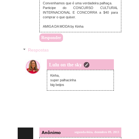
Convenhamos que é uma verdadeira palhaça.
Participe do CONCURSO CULTURAL
INTERNACIONAL E CONCORRA a $40 para
comprar o que quiser.
AMIGA DA MODA by Kinha
Responder
Respostas
Lulu on the sky
terça-feira, dezembro 10, 2013
Kinha,
super palhacinha
big beijos
Anônimo
segunda-feira, dezembro 09, 2013