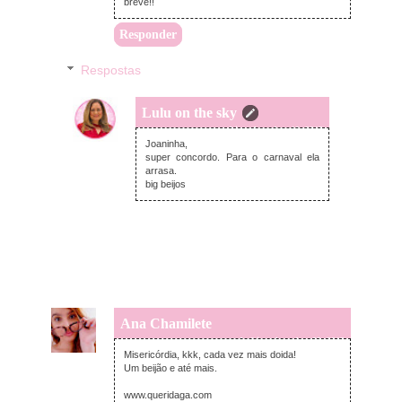
breve!!
Responder
Respostas
Lulu on the sky
terça-feira, dezembro 10, 2013
Joaninha,
super concordo. Para o carnaval ela
arrasa.
big beijos
Ana Chamilete
segunda-feira, dezembro 09, 2013
Misericórdia, kkk, cada vez mais doida!
Um beijão e até mais.
www.queridaga.com