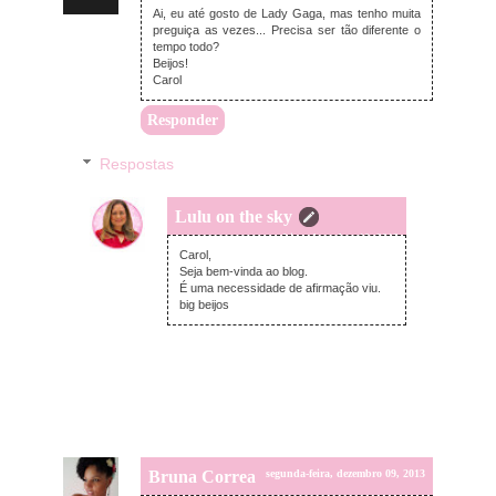
Ai, eu até gosto de Lady Gaga, mas tenho muita
preguiça as vezes... Precisa ser tão diferente o
tempo todo?
Beijos!
Carol
Responder
Respostas
Lulu on the sky
terça-feira, dezembro 10, 2013
Carol,
Seja bem-vinda ao blog.
É uma necessidade de afirmação viu.
big beijos
Bruna Correa
segunda-feira, dezembro 09, 2013