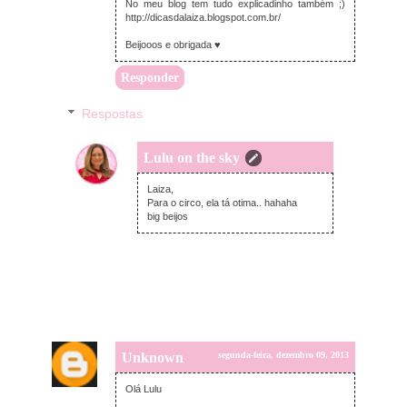
No meu blog tem tudo explicadinho também ;)
http://dicasdalaiza.blogspot.com.br/
Beijooos e obrigada ♥
Responder
Respostas
Lulu on the sky
terça-feira, dezembro 10, 2013
Laiza,
Para o circo, ela tá otima.. hahaha
big beijos
Unknown
segunda-feira, dezembro 09, 2013
Olá Lulu