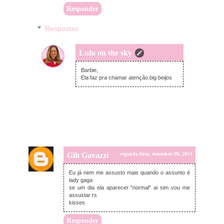
Responder
Respostas
Lulu on the sky
terça-feira, dezembro 10, 2013
Barbie,
Ela faz pra chamar atenção.big beijos
Gih Gavazzi
segunda-feira, dezembro 09, 2013
Eu já nem me assusto mais quando o assunto é
lady gaga
se um dia ela aparecer "normal" ai sim vou me
assustar rs
kisses
Responder