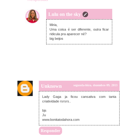
Lulu on the sky
terça-feira, dezembro 10, 2013
Miria,
Uma coisa é ser diferente, outra ficar
ridicula pra aparecer né?
big beijos
Unknown
segunda-feira, dezembro 09, 2013
Lady Gaga ja ficou cansativa com tanta
criatividade rsrsrs..
bjs
Ju
www.bonitatodahora.com
Responder