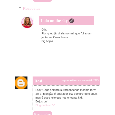
Respostas
Lulu on the sky
terça-feira, dezembro 10, 2013
Gih,
Pior q eu já vi ela normal qdo foi a um
jantar na Casablanca.
big beijos
Rosi
segunda-feira, dezembro 09, 2013
Lady Gaga sempre surpreendendo mesmo rsrs!
Se a intenção é aparacer ela sempre consegue,
mas é esse jeito que nos encanta kkk.
Beijos Lu!
Blog da Rosi *-*
Responder