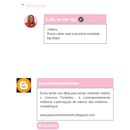
Respostas
Lulu on the sky
terça-feira, dezembro 10, 2013
Juliana,
Resta saber qual a proxima novidade.
big beijos
joaozinhomenininho
segunda-feira, dezembro 09, 2013
Estou lendo seu Blog para tentar entender melhor
o Universo Feminino... e consequentemente
melhorar a percepção de valores das mulheres...
cicloabraços
www.joaozinhomenininho.blogspot.com
Responder