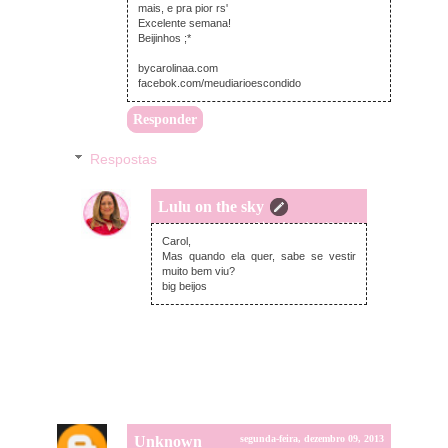
mais, e pra pior rs'
Excelente semana!
Beijinhos ;*
bycarolinaa.com
facebok.com/meudiarioescondido
Responder
Respostas
Lulu on the sky
terça-feira, dezembro 10, 2013
Carol,
Mas quando ela quer, sabe se vestir
muito bem viu?
big beijos
Unknown
segunda-feira, dezembro 09, 2013