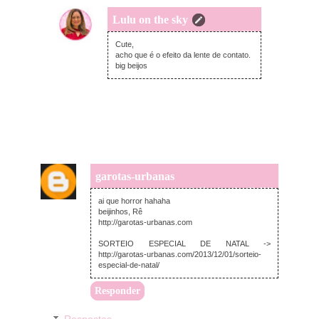
Lulu on the sky
terça-feira, dezembro 10, 2013
Cute,
acho que é o efeito da lente de contato.
big beijos
garotas-urbanas
segunda-feira, dezembro 09, 2013
ai que horror hahaha
beijinhos, Rê
http://garotas-urbanas.com
SORTEIO ESPECIAL DE NATAL ->
http://garotas-urbanas.com/2013/12/01/sorteio-
especial-de-natal/
Responder