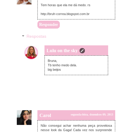
Tem horas que ela me dá medo. rs
http://bruh-correa.blogspot.com.br
Responder
Respostas
Lulu on the sky
terça-feira, dezembro 10, 2013
Bruna,
Tb tenho medo dela.
big beijos
Carol
segunda-feira, dezembro 09, 2013
Não consegui achar nenhuma peça proveitosa
nesse look da Gaga! Cada vez nos surpreende