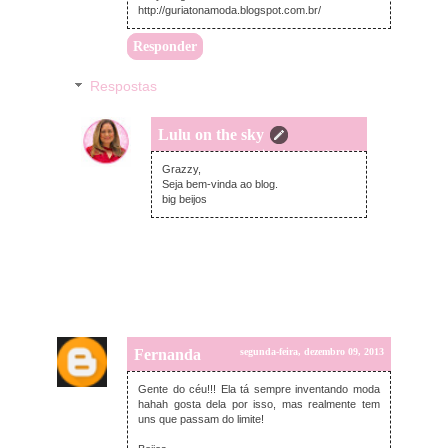
http://guriatonamoda.blogspot.com.br/
Responder
Respostas
Lulu on the sky
terça-feira, dezembro 10, 2013
Grazzy,
Seja bem-vinda ao blog.
big beijos
Fernanda
segunda-feira, dezembro 09, 2013
Gente do céu!!! Ela tá sempre inventando moda
hahah gosta dela por isso, mas realmente tem
uns que passam do limite!