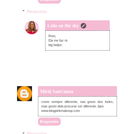
Respostas
Lulu on the sky
terça-feira, dezembro 10, 2013
Rosi,
Ela me faz rir.
big beijos
Miriã Sant'anna
segunda-feira, dezembro 09, 2013
como sempre diferente, nao gosto dos looks,
mas gosto dela procurar ser diferente..bjos
www.blogpinkmakeup.com
Responder
Respostas