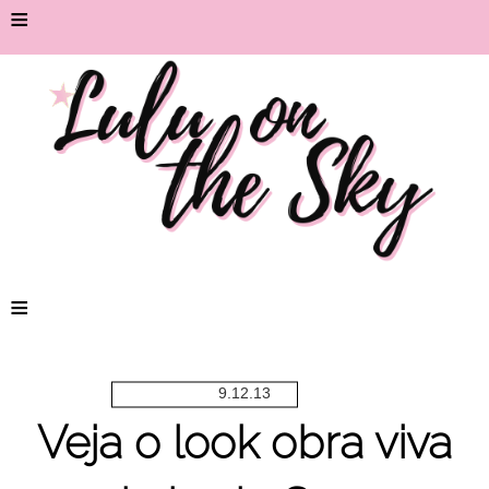
≡
≡
9.12.13
Veja o look obra viva