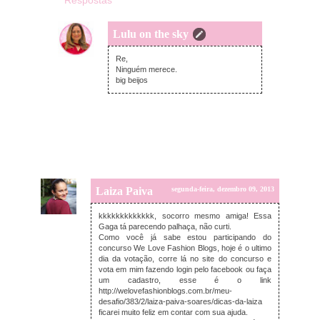
Respostas
Lulu on the sky
terça-feira, dezembro 10, 2013
Re,
Ninguém merece.
big beijos
Laiza Paiva
segunda-feira, dezembro 09, 2013
kkkkkkkkkkkkk, socorro mesmo amiga! Essa
Gaga tá parecendo palhaça, não curti.
Como você já sabe estou participando do
concurso We Love Fashion Blogs, hoje é o ultimo
dia da votação, corre lá no site do concurso e
vota em mim fazendo login pelo facebook ou faça
um cadastro, esse é o link
http://welovefashionblogs.com.br/meu-
desafio/383/2/laiza-paiva-soares/dicas-da-laiza
ficarei muito feliz em contar com sua ajuda.