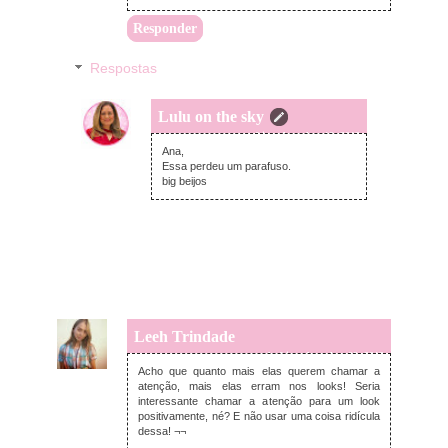
Responder
Respostas
Lulu on the sky
terça-feira, dezembro 10, 2013
Ana,
Essa perdeu um parafuso.
big beijos
Leeh Trindade
segunda-feira, dezembro 09, 2013
Acho que quanto mais elas querem chamar a
atenção, mais elas erram nos looks! Seria
interessante chamar a atenção para um look
positivamente, né? E não usar uma coisa ridícula
dessa! ¬¬