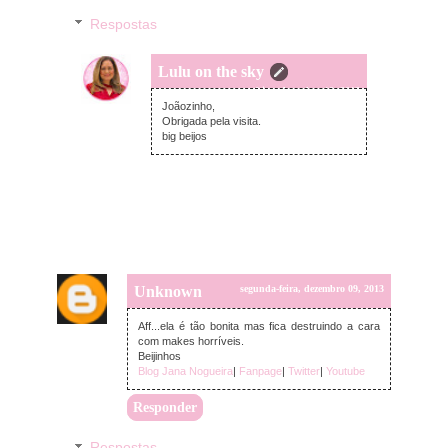
Respostas
Lulu on the sky
terça-feira, dezembro 10, 2013
Joãozinho,
Obrigada pela visita.
big beijos
Unknown
segunda-feira, dezembro 09, 2013
Aff...ela é tão bonita mas fica destruindo a cara
com makes horríveis.
Beijinhos
Blog Jana Nogueira
|
Fanpage
|
Twitter
|
Youtube
Responder
Respostas