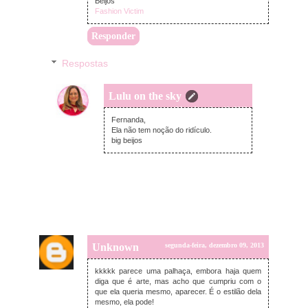
Beijos
Fashion Victim
Responder
Respostas
Lulu on the sky
terça-feira, dezembro 10, 2013
Fernanda,
Ela não tem noção do ridículo.
big beijos
Unknown
segunda-feira, dezembro 09, 2013
kkkkk parece uma palhaça, embora haja quem
diga que é arte, mas acho que cumpriu com o
que ela queria mesmo, aparecer. É o estilão dela
mesmo, ela pode!