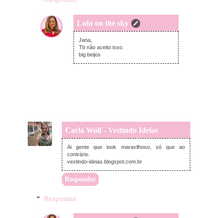
Lulu on the sky
terça-feira, dezembro 10, 2013
Jana,
Tb não aceito isso.
big beijos
Carla Wolf - Vestindo Ideias
segunda-feira, dezembro 09, 2013
Ai gente que look maravilhoso, só que ao
contrário.
vestindo-ideias.blogspot.com.br
Responder
Respostas