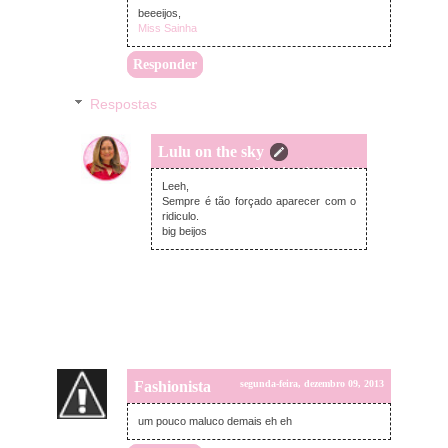
beeeijos,
Miss Sainha
Responder
Respostas
Lulu on the sky
terça-feira, dezembro 10, 2013
Leeh,
Sempre é tão forçado aparecer com o
ridiculo.
big beijos
Fashionista
segunda-feira, dezembro 09, 2013
um pouco maluco demais eh eh