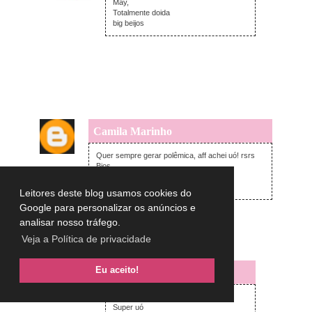
May,
Totalmente doida
big beijos
Camila Marinho
segunda-feira, dezembro 09, 2013
Quer sempre gerar polêmica, aff achei uó! rsrs
Bjos
www.papogarota.com.br
Leitores deste blog usamos cookies do
Google para personalizar os anúncios e
Responder
analisar nosso tráfego.
Veja a Política de privacidade
Respostas
Eu aceito!
Lulu on the sky
terça-feira, dezembro 10, 2013
Camila,
Super uó