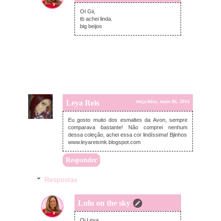
terça-feira, maio 06, 2014
OI Gii,
tb achei linda.
big beijos
Leya Reis
terça-feira, maio 06, 2014
Eu gosto muito dos esmaltes da Avon, sempre
comparava bastante! Não comprei nenhum
dessa coleção, achei essa cor lindíssima! Bjinhos
www.leyareismk.blogspot.com
Responder
Respostas
Lulu on the sky
terça-feira, maio 06, 2014
Oi Leya,