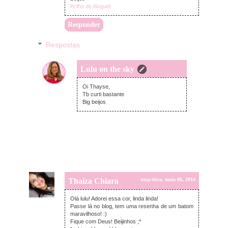
Brilho de Aluguel
Responder
Respostas
Lulu on the sky
terça-feira, maio 06, 2014
Oi Thayse,
Tb curti bastante
Big beijos
Thaiza Chiara
terça-feira, maio 06, 2014
Olá lulu! Adorei essa cor, linda linda!
Passe lá no blog, tem uma resenha de um batom
maravilhoso! :)
Fique com Deus! Beijinhos ;*