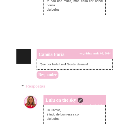
tb não uso muito, mas essa cor achei
bonita.
big beijos
Camila Faria
terça-feira, maio 06, 2014
Que cor linda Lulu! Gostei demais!
Responder
Respostas
Lulu on the sky
terça-feira, maio 06, 2014
Oi Camila,
é tudo de bom essa cor.
big beijos