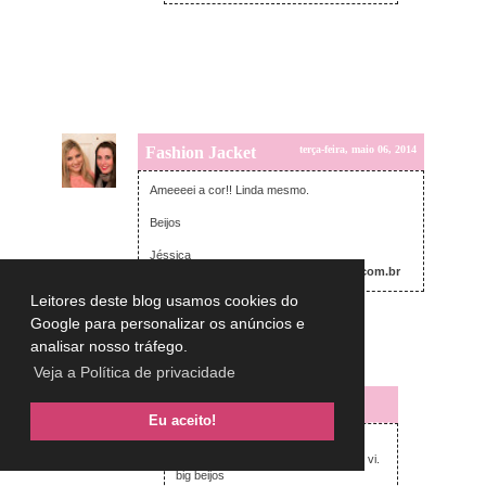
Fashion Jacket
terça-feira, maio 06, 2014
Ameeeei a cor!! Linda mesmo.
Beijos
Jéssica
Fashion Jacket - www.fashionjacket.com.br
Leitores deste blog usamos cookies do
Responder
Google para personalizar os anúncios e
analisar nosso tráfego.
Respostas
Veja a Política de privacidade
Lulu on the sky
Eu aceito!
terça-feira, maio 06, 2014
Oi Jéssica,
tb me chamou a atenção quando eu vi.
big beijos