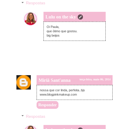
Respostas
Lulu on the sky
terça-feira, maio 06, 2014
Oi Paula,
que ótimo que gostou.
big beijos
Miriã Sant'anna
terça-feira, maio 06, 2014
nossa que cor linda, perfeita..bjs
www.blogpinkmakeup.com
Responder
Respostas