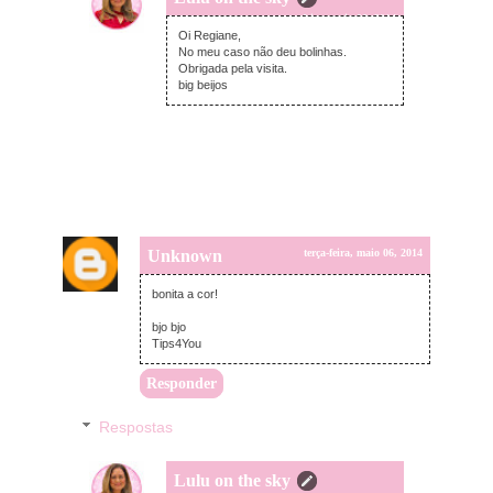
terça-feira, maio 06, 2014
Oi Regiane,
No meu caso não deu bolinhas.
Obrigada pela visita.
big beijos
Unknown
terça-feira, maio 06, 2014
bonita a cor!
bjo bjo
Tips4You
Responder
Respostas
Lulu on the sky