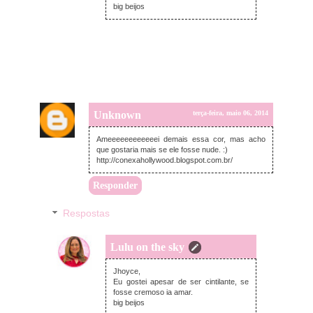
big beijos
Unknown
terça-feira, maio 06, 2014
Ameeeeeeeeeeeei demais essa cor, mas acho
que gostaria mais se ele fosse nude. :)
http://conexahollywood.blogspot.com.br/
Responder
Respostas
Lulu on the sky
terça-feira, maio 06, 2014
Jhoyce,
Eu gostei apesar de ser cintilante, se
fosse cremoso ia amar.
big beijos