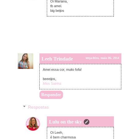
Oi Mariana,
tb amei.
big beijos
Leeh Trindade
terça-feira, maio 06, 2014
Amei essa cor, muito fofa!
beeeijos,
Miss Sainha
Responder
Respostas
Lulu on the sky
terça-feira, maio 06, 2014
Oi Leeh,
é bem charmosa