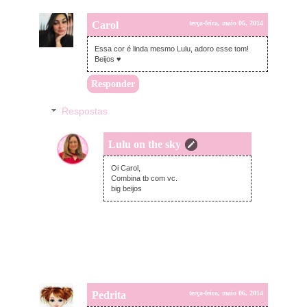
Carol
terça-feira, maio 06, 2014
Essa cor é linda mesmo Lulu, adoro esse tom!
Beijos ♥
Responder
Respostas
Lulu on the sky
terça-feira, maio 06, 2014
Oi Carol,
Combina tb com vc.
big beijos
Pedrita
terça-feira, maio 06, 2014