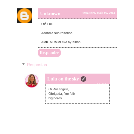
Unknown
terça-feira, maio 06, 2014
Olá Lulu
Adorei a sua resenha.
AMIGA DA MODA by Kinha
Responder
Respostas
Lulu on the sky
terça-feira, maio 06, 2014
Oi Rosangela,
Obrigada, fico feliz
big beijos