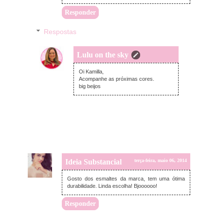
Responder
Respostas
Lulu on the sky
terça-feira, maio 06, 2014
Oi Kamilla,
Acompanhe as próximas cores.
big beijos
Ideia Substancial
terça-feira, maio 06, 2014
Gosto dos esmaltes da marca, tem uma ótima
durabilidade. Linda escolha! Bjoooooo!
Responder