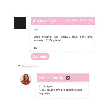
BLOGZOOM
terça-feira, maio 06, 2014
Lulu,
Lindo mesmo. Mas agora... fiquei com uma
vontade... AMO goiabas!
Bjs
Responder
Respostas
Lulu on the sky
terça-feira, maio 06, 2014
Oi Sissym,
Opa.. então corra pra adquirir o seu
big beijos