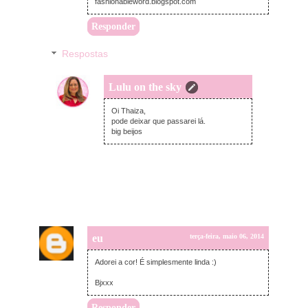
fashionableword.blogspot.com
Responder
Respostas
Lulu on the sky
terça-feira, maio 06, 2014
Oi Thaiza,
pode deixar que passarei lá.
big beijos
eu
terça-feira, maio 06, 2014
Adorei a cor! É simplesmente linda :)
Bjxxx
Responder