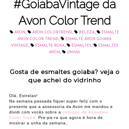
#GoiabaVintage da
Avon Color Trend
,
,
,
AVON
AVON COLORTREND
BELEZA
ESMALTE
,
AVON COLOR TREND
ESMALTE AVON GOIABA
,
,
,
VINTAGE
ESMALTE ROSA
ESMALTES
ESMALTES
,
AVON
UNHAS
Gosta de esmaltes goiaba? veja o
que achei do vidrinho
Olá, Estrelas!
Na semana passada fiquei super feliz com o
presente que a assessoria da Avon me mandou e
dividi com vocês sobre a
coleção de esmaltes
Color Trend
. Pre-pa-ra que agora é hora de
mostrar a unha da semana,