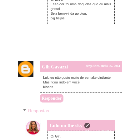
Essa cor foi uma daquelas que eu mais
gostei.
Seja bem-vinda ao blog.
big beijos
Gih Gavazzi
terça-feira, maio 06, 2014
Lulu eu não gosto muito de esmalte cintilante
Mas ficou lindo em você
Kisses
Responder
Respostas
Lulu on the sky
terça-feira, maio 06, 2014
Oi Gih,