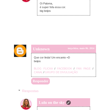
Oi Paloma,
é super fofa essa cor.
big beijos
Unknown
terça-feira, maio 06, 2014
Que cor linda! Um encanto =D
beijos
BLOG FLICKA
/
FACEBOOK
/
FAN PAGE
/
CANAL
/
GRUPO DE DIVULGAÇÃO
Responder
Respostas
Lulu on the sky
terça-feira, maio 06, 2014