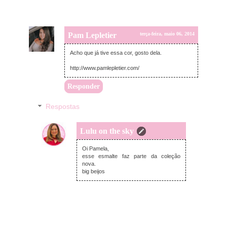
Pam Lepletier
terça-feira, maio 06, 2014
Acho que já tive essa cor, gosto dela.
http://www.pamlepletier.com/
Responder
Respostas
Lulu on the sky
terça-feira, maio 06, 2014
Oi Pamela,
esse esmalte faz parte da coleção
nova.
big beijos