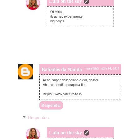
Lulu on the sky
terça-feira, maio 06, 2014
Oi Miria,
tb achei, experimente.
big beijos
Babados da Nanda
terça-feira, maio 06, 2014
Achei super delicadinha a cor, gostei!
Ah.. respondi a pesquisa flor!
Beijos | www.pincelrosa.in
Responder
Respostas
Lulu on the sky
terça-feira, maio 06, 2014