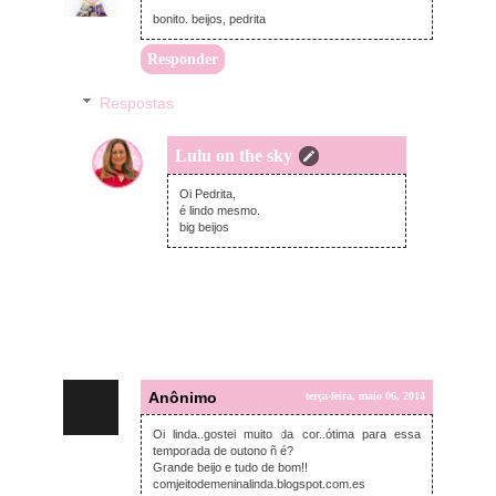
bonito. beijos, pedrita
Responder
Respostas
Lulu on the sky
terça-feira, maio 06, 2014
Oi Pedrita,
é lindo mesmo.
big beijos
Anônimo
terça-feira, maio 06, 2014
Oi linda..gostei muito da cor..ótima para essa
temporada de outono ñ é?
Grande beijo e tudo de bom!!
comjeitodemeninalinda.blogspot.com.es