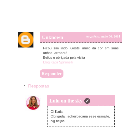
Unknown
terça-feira, maio 06, 2014
Ficou sim lindo. Gostei muito da cor em suas
unhas, arrasou!
Beijos e obrigada pela visita
Blog Kátia Spironelli
Responder
Respostas
Lulu on the sky
terça-feira, maio 06, 2014
Oi Katia,
Obrigada.. achei bacana esse esmalte.
big beijos