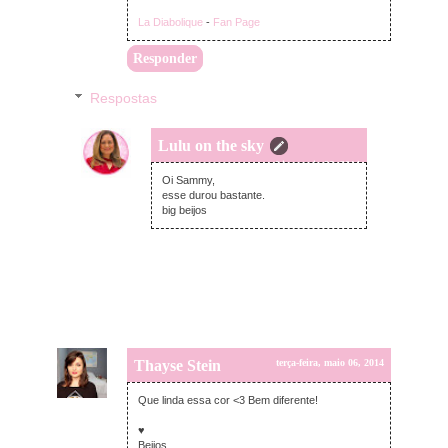
La Diabolique
-
Fan Page
Responder
Respostas
Lulu on the sky
terça-feira, maio 06, 2014
Oi Sammy,
esse durou bastante.
big beijos
Thayse Stein
terça-feira, maio 06, 2014
Que linda essa cor <3 Bem diferente!
♥
Beijos