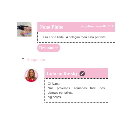
Nana Pinho
terça-feira, maio 06, 2014
Essa cor é linda ! A coleção toda esta perfeita!
Responder
Respostas
Lulu on the sky
terça-feira, maio 06, 2014
Oi Nana.
Nas próximas semanas farei dos
demais esmaltes.
big beijos