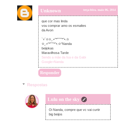
Unknown
terça-feira, maio 06, 2014
que cor mas linda
vou comprar amo os esmaltes
da Avon
`⋎´✫✫¸.•°*”˜˜”*°•.✫
✫¸.•°*”˜”*°•.✫“Nanda
beijokas
Maravilhosa Tarde
Sendo a mãe da Isa e da Gabi
Google+Nanda
Responder
Respostas
Lulu on the sky
terça-feira, maio 06, 2014
Oi Nanda, compre que vc vai curtir
big beijos