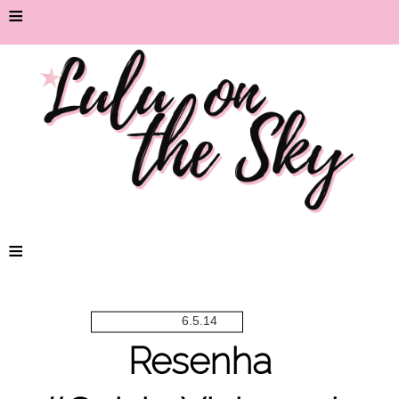
≡
≡
6.5.14
Resenha