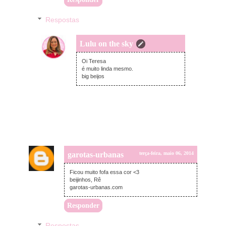
Respostas
Lulu on the sky
terça-feira, maio 06, 2014
Oi Teresa
é muito linda mesmo.
big beijos
garotas-urbanas
terça-feira, maio 06, 2014
Ficou muito fofa essa cor <3
beijinhos, Rê
garotas-urbanas.com
Responder
Respostas