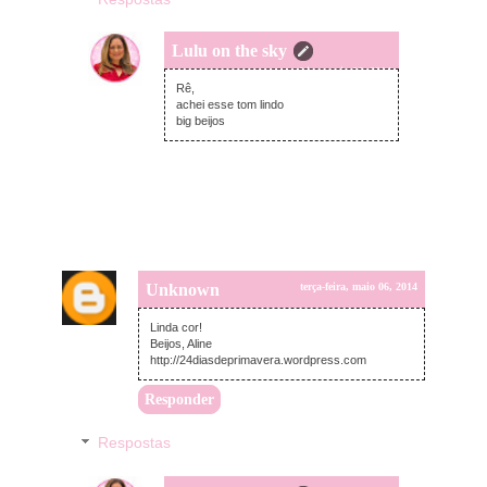
Lulu on the sky
terça-feira, maio 06, 2014
Rê,
achei esse tom lindo
big beijos
Unknown
terça-feira, maio 06, 2014
Linda cor!
Beijos, Aline
http://24diasdeprimavera.wordpress.com
Responder
Respostas