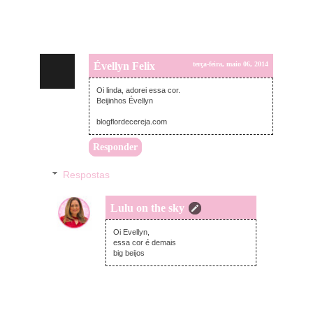
Évellyn Felix
terça-feira, maio 06, 2014
Oi linda, adorei essa cor.
Beijinhos Évellyn
blogflordecereja.com
Responder
Respostas
Lulu on the sky
terça-feira, maio 06, 2014
Oi Evellyn,
essa cor é demais
big beijos