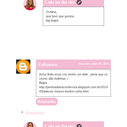
Lulu on the sky
terça-feira, maio 06, 2014
Oi Aline,
que bom que gostou.
big beijos
Unknown
terça-feira, maio 06, 2014
Acho lindo essa cor, tenho um dele...pena que ss
vezes dão bolinhas :/
Beijos
http://penteadeiracorderosa.blogspot.com.br/2014
/05/placas-moyou-london-unha.html
Responder
Respostas
Lulu on the sky