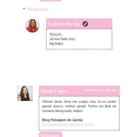
Respostas
Lulu on the sky
sexta-feira, maio 16, 2014
SIssym,
Já ouvi falar isso.
big beijos
Paula Lopes
sexta-feira, maio 16, 2014
Ótimas dicas. Amo me cuidar, mas se eu puder
gastar pouco, melhor ainda! Tenha um final de
semana abençoado, beijos!
Blog Paisagem de Janela
paisagemdejanela.blogspot.com.br
Responder