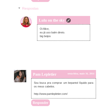
Respostas
Lulu on the sky
sexta-feira, maio 16, 2014
Oi Alice,
eu já uso balm direto.
big beijos
Pam Lepletier
sexta-feira, maio 16, 2014
Sou louca pra comprar um bepantol líquido para
os meus cabelos.
http://www.pamlepletier.com/
Responder