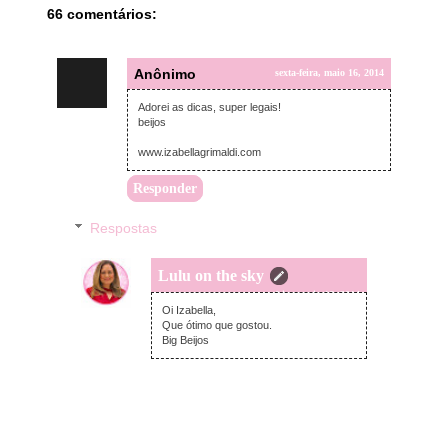
66 comentários:
Anônimo
sexta-feira, maio 16, 2014
Adorei as dicas, super legais!
beijos
www.izabellagrimaldi.com
Responder
Respostas
Lulu on the sky
sexta-feira, maio 16, 2014
Oi Izabella,
Que ótimo que gostou.
Big Beijos