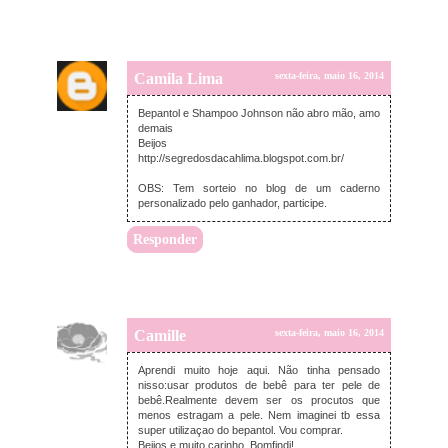
Camila Lima
sexta-feira, maio 16, 2014
Bepantol e Shampoo Johnson não abro mão, amo
demais
Beijos
http://segredosdacahlima.blogspot.com.br/
OBS: Tem sorteio no blog de um caderno
personalizado pelo ganhador, participe.
Responder
Camille
sexta-feira, maio 16, 2014
Aprendi muito hoje aqui. Não tinha pensado
nisso:usar produtos de bebê para ter pele de
bebê.Realmente devem ser os procutos que
menos estragam a pele. Nem imaginei tb essa
super utilizaçao do bepantol. Vou comprar.
Beijos e muito carinho. Bomfindi!