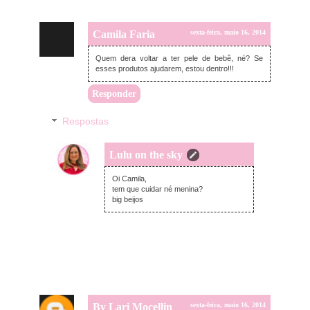
Camila Faria
sexta-feira, maio 16, 2014
Quem dera voltar a ter pele de bebê, né? Se
esses produtos ajudarem, estou dentro!!!
Responder
Respostas
Lulu on the sky
sexta-feira, maio 16, 2014
Oi Camila,
tem que cuidar né menina?
big beijos
By Lari Mocellin
sexta-feira, maio 16, 2014