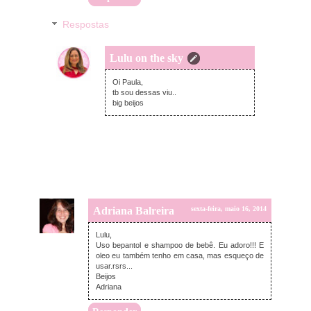
Respostas
Lulu on the sky
sexta-feira, maio 16, 2014
Oi Paula,
tb sou dessas viu..
big beijos
Adriana Balreira
sexta-feira, maio 16, 2014
Lulu,
Uso bepantol e shampoo de bebê. Eu adoro!!! E
oleo eu também tenho em casa, mas esqueço de
usar.rsrs...
Beijos
Adriana