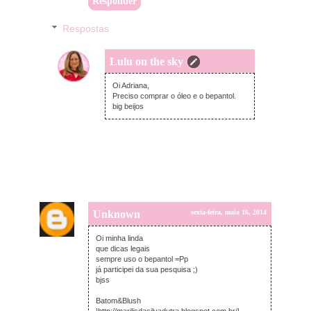
Responder
Respostas
Lulu on the sky
sexta-feira, maio 16, 2014
Oi Adriana,
Preciso comprar o óleo e o bepantol.
big beijos
Unknown
sexta-feira, maio 16, 2014
Oi minha linda
que dicas legais
sempre uso o bepantol =Pp
já participei da sua pesquisa ;)
bjss
Batom&Blush