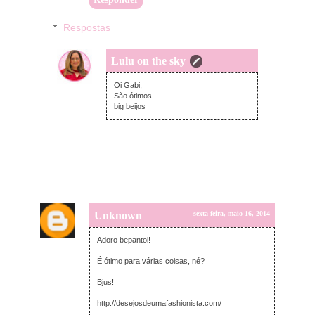
Respostas
Lulu on the sky
sexta-feira, maio 16, 2014
Oi Gabi,
São ótimos.
big beijos
Unknown
sexta-feira, maio 16, 2014
Adoro bepantol!
É ótimo para várias coisas, né?
Bjus!
http://desejosdeumafashionista.com/