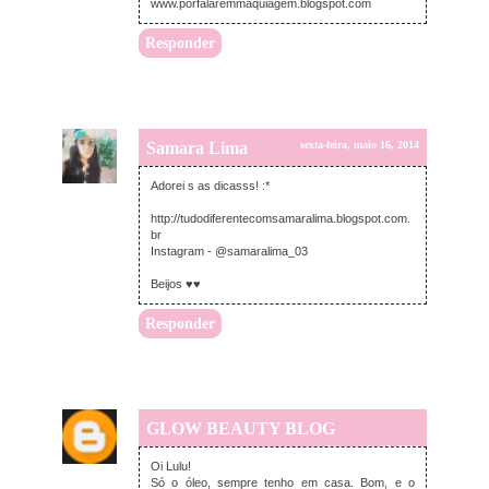
www.porfalaremmaquiagem.blogspot.com
Responder
Samara Lima
sexta-feira, maio 16, 2014
Adorei s as dicasss! :*
http://tudodiferentecomsamaralima.blogspot.com.
br
Instagram - @samaralima_03
Beijos ♥♥
Responder
GLOW BEAUTY BLOG
sexta-feira, maio 16, 2014
Oi Lulu!
Só o óleo, sempre tenho em casa. Bom, e o