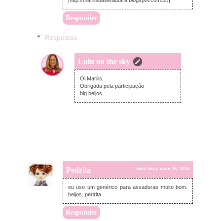
|http://marilisdasilvadutra.blogspot.com.br/|
Responder
Respostas
Lulu on the sky
sexta-feira, maio 16, 2014
Oi Marilis,
Obrigada pela participação
big beijos
Pedrita
sexta-feira, maio 16, 2014
eu uso um genérico para assaduras muito bom.
beijos, pedrita
Responder