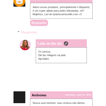
Adoro esses produtos, principalmente o Bepantol,
é um super aliado para peles hidratadas, né?
Beijinhos, Lari do bylarissamocellin.com <3
Responder
Respostas
Lulu on the sky
sexta-feira, maio 16, 2014
Oi Larissa,
Ele faz milagres na pele.
big beijos
Anônimo
sexta-feira, maio 16, 2014
Nunca usei nenhum, mas certeza são ótimos.