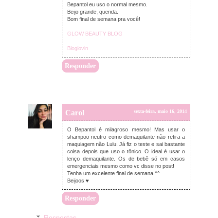
Bepantol eu uso o normal mesmo.
Beijo grande, querida.
Bom final de semana pra você!
GLOW BEAUTY BLOG
Bloglovin
Responder
Carol
sexta-feira, maio 16, 2014
O Bepantol é milagroso mesmo! Mas usar o
shampoo neutro como demaquilante não retira a
maquiagem não Lulu. Já fiz o teste e sai bastante
coisa depois que uso o tônico. O ideal é usar o
lenço demaquilante. Os de bebê só em casos
emergenciais mesmo como vc disse no post!
Tenha um excelente final de semana ^^
Beijoos ♥
Responder
Respostas