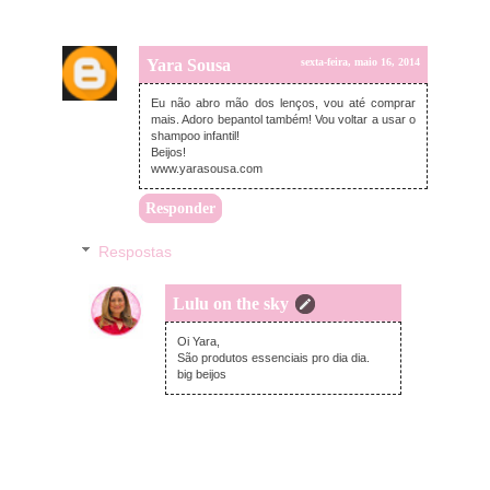
Yara Sousa
sexta-feira, maio 16, 2014
Eu não abro mão dos lenços, vou até comprar
mais. Adoro bepantol também! Vou voltar a usar o
shampoo infantil!
Beijos!
www.yarasousa.com
Responder
Respostas
Lulu on the sky
sexta-feira, maio 16, 2014
Oi Yara,
São produtos essenciais pro dia dia.
big beijos