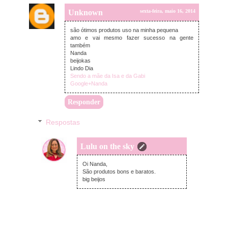
Unknown
sexta-feira, maio 16, 2014
são ótimos produtos uso na minha pequena
amo e vai mesmo fazer sucesso na gente
também
Nanda
beijokas
Lindo Dia
Sendo a mãe da Isa e da Gabi
Google+Nanda
Responder
Respostas
Lulu on the sky
sexta-feira, maio 16, 2014
Oi Nanda,
São produtos bons e baratos.
big beijos