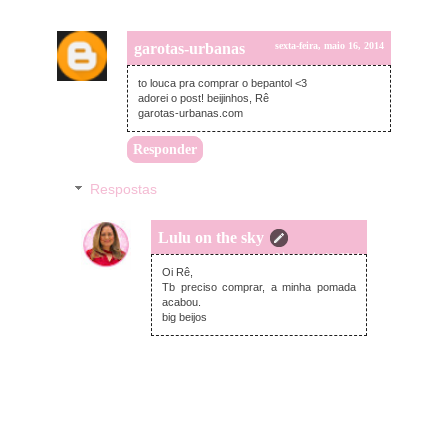
garotas-urbanas
sexta-feira, maio 16, 2014
to louca pra comprar o bepantol <3
adorei o post! beijinhos, Rê
garotas-urbanas.com
Responder
Respostas
Lulu on the sky
sexta-feira, maio 16, 2014
Oi Rê,
Tb preciso comprar, a minha pomada
acabou.
big beijos