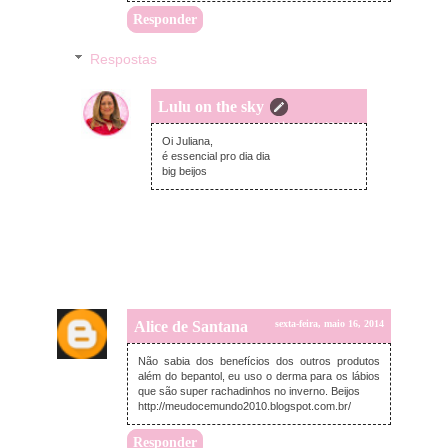
Responder
Respostas
Lulu on the sky
sexta-feira, maio 16, 2014
Oi Juliana,
é essencial pro dia dia
big beijos
Alice de Santana
sexta-feira, maio 16, 2014
Não sabia dos benefícios dos outros produtos
além do bepantol, eu uso o derma para os lábios
que são super rachadinhos no inverno. Beijos
http://meudocemundo2010.blogspot.com.br/
Responder