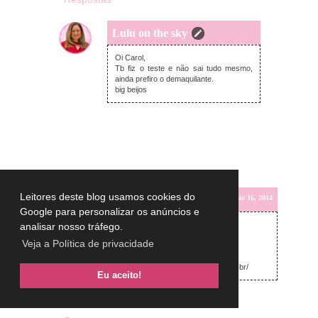
Lulu on the sky
sexta-feira, maio 16, 2014
Oi Carol,
Tb fiz o teste e não sai tudo mesmo,
ainda prefiro o demaquilante.
big beijos
Leitores deste blog usamos cookies do
Only Inspirations
sexta-feira, maio 16, 2014
Google para personalizar os anúncios e
Amamos as dicas, são ótimas!!!
analisar nosso tráfego.
Veja a Política de privacidade
beijos
http://www.onlyinspirations.blogspot.com.br/
Eu aceito!
Responder