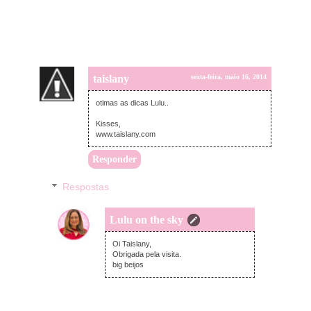
taislany
sexta-feira, maio 16, 2014
otimas as dicas Lulu..
Kisses,
www.taislany.com
Responder
Respostas
Lulu on the sky
sexta-feira, maio 16, 2014
Oi Taislany,
Obrigada pela visita.
big beijos