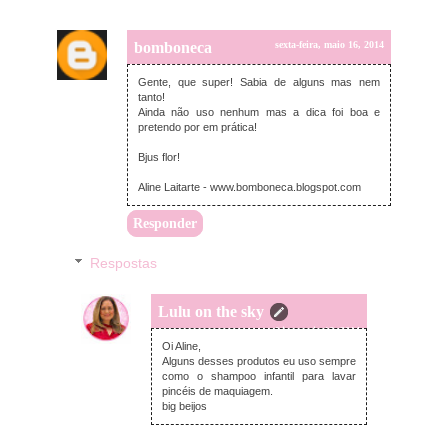
bomboneca
sexta-feira, maio 16, 2014
Gente, que super! Sabia de alguns mas nem
tanto!
Ainda não uso nenhum mas a dica foi boa e
pretendo por em prática!
Bjus flor!
Aline Laitarte - www.bomboneca.blogspot.com
Responder
Respostas
Lulu on the sky
sexta-feira, maio 16, 2014
Oi Aline,
Alguns desses produtos eu uso sempre
como o shampoo infantil para lavar
pincéis de maquiagem.
big beijos