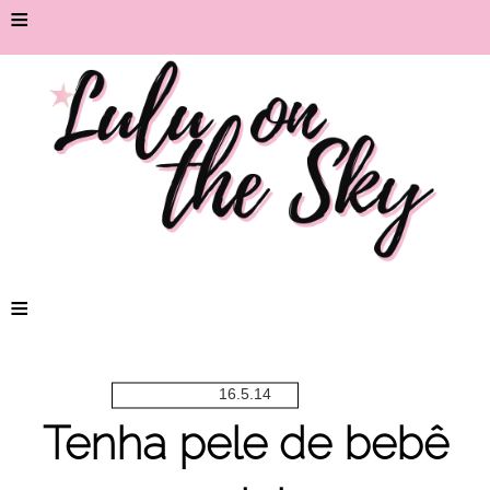
≡
≡
16.5.14
Tenha pele de bebê