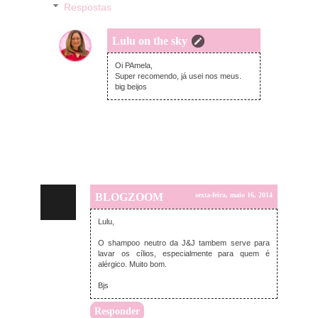
Respostas
Lulu on the sky
sexta-feira, maio 16, 2014
Oi PAmela,
Super recomendo, já usei nos meus.
big beijos
BLOGZOOM
sexta-feira, maio 16, 2014
Lulu,
O shampoo neutro da J&J tambem serve para
lavar os cílios, especialmente para quem é
alérgico. Muito bom.
Bjs
Responder