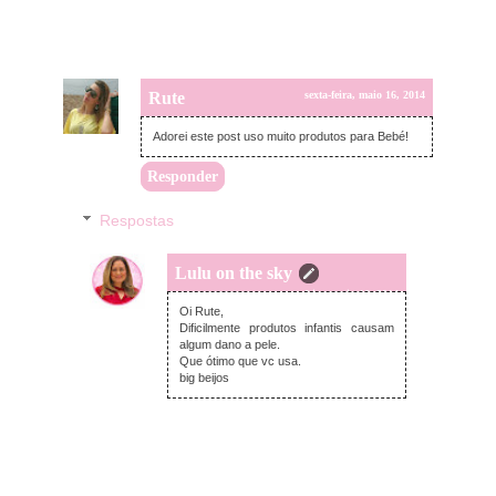
Rute
sexta-feira, maio 16, 2014
Adorei este post uso muito produtos para Bebé!
Responder
Respostas
Lulu on the sky
sexta-feira, maio 16, 2014
Oi Rute,
Dificilmente produtos infantis causam
algum dano a pele.
Que ótimo que vc usa.
big beijos