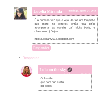
Lucélia Miranda
domingo, agosto 24, 2014
É a primeira vez que o vejo. Já faz um tempinho
que moro no exterior, então fica difícil
acompanhar as novelas daí. Muito bonito e
charmoso! :) Beijos
http://luceliam2012.blogspot.com
Responder
Respostas
Lulu on the sky
segunda-feira, agosto 25, 2014
Oi Lucélia,
que bom que curtiu.
big beijos