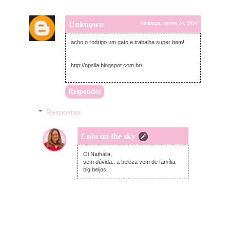
Unknown
domingo, agosto 24, 2014
acho o rodrigo um gato e trabalha super bem!
http://opslia.blogspot.com.br/
Responder
Respostas
Lulu on the sky
domingo, agosto 24, 2014
Oi Nathália,
sem dúvida.. a beleza vem de família.
big beijos