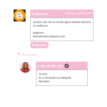
Unknown
domingo, agosto 24, 2014
sempre vejo ele na novela agora hahaha adorava
na malhacao
beijimmm
idiomafashion.blogspot.com
Responder
Respostas
Lulu on the sky
domingo, agosto 24, 2014
Oi Vick,
foi a sensação na malhação.
big beijos