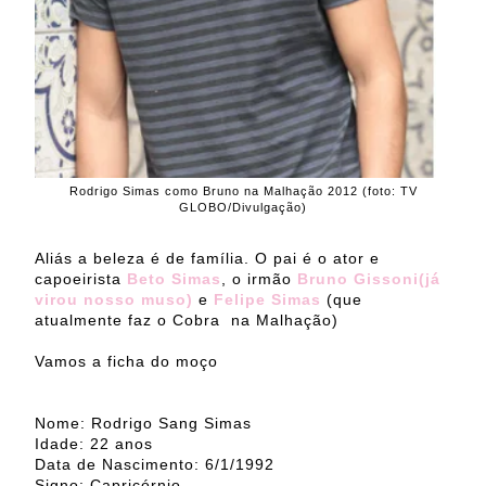
Rodrigo Simas como Bruno na Malhação 2012 (foto: TV
GLOBO/Divulgação)
Aliás a beleza é de família. O pai é o ator e
capoeirista
Beto Simas
, o irmão
Bruno Gissoni(já
virou nosso muso)
e
Felipe Simas
(que
atualmente faz o Cobra na Malhação)
Vamos a ficha do moço
Nome: Rodrigo Sang Simas
Idade: 22 anos
Data de Nascimento: 6/1/1992
Signo: Capricórnio