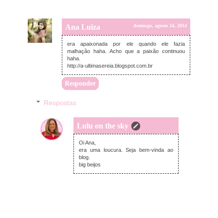
Ana Luiza
domingo, agosto 24, 2014
era apaixonada por ele quando ele fazia
malhação haha. Acho que a paixão continuou
haha.
http://a-ultimasereia.blogspot.com.br
Responder
Respostas
Lulu on the sky
segunda-feira, agosto 25, 2014
Oi Ana,
era uma loucura. Seja bem-vinda ao
blog.
big beijos