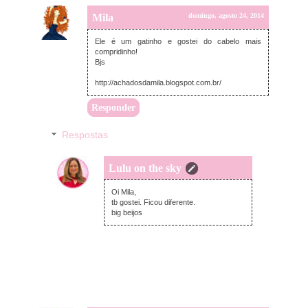
Mila
domingo, agosto 24, 2014
Ele é um gatinho e gostei do cabelo mais
compridinho!
Bjs
http://achadosdamila.blogspot.com.br/
Responder
Respostas
Lulu on the sky
domingo, agosto 24, 2014
Oi Mila,
tb gostei. Ficou diferente.
big beijos