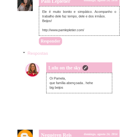
Pam Lepletier
domingo, agosto 24, 2014
Ele é muito bonito e simpático. Acompanho o
trabalho dele faz tempo, dele e dos irmãos.
Beijos!
http://www.pamlepletier.com/
Responder
Respostas
Lulu on the sky
domingo, agosto 24, 2014
Oi Pamela,
que família abençoada.. hehe
big beijos
Nequéren Reis
domingo, agosto 24, 2014