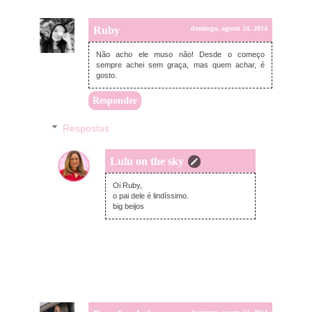
Ruby
domingo, agosto 24, 2014
Não acho ele muso não! Desde o começo
sempre achei sem graça, mas quem achar, é
gosto.
Responder
Respostas
Lulu on the sky
domingo, agosto 24, 2014
Oi Ruby,
o pai dele é lindíssimo.
big beijos