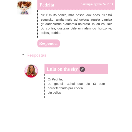
Pedrita
domingo, agosto 24, 2014
ele é muito bonito, mas nesse look anos 70 está
esquisito. ainda mais qd coloca aquela camisa
grudada verde e amarela do brasil. ih, eu vou ser
do contra, gostava dele em além do horizonte.
beijos, pedrita
Responder
Respostas
Lulu on the sky
domingo, agosto 24, 2014
Oi Pedrita,
eu gostei, achei que ele tá bem
caracterizado pra época.
big beijos