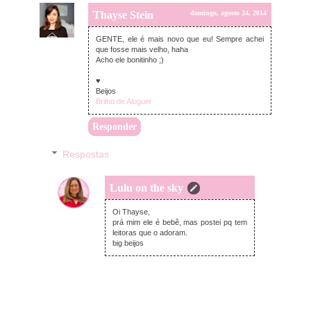
Thayse Stein
domingo, agosto 24, 2014
GENTE, ele é mais novo que eu! Sempre achei
que fosse mais velho, haha
Acho ele bonitinho ;)
♥
Beijos
Brilho de Aluguel
Responder
Respostas
Lulu on the sky
domingo, agosto 24, 2014
Oi Thayse,
prá mim ele é bebê, mas postei pq tem
leitoras que o adoram.
big beijos