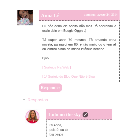
Anna Lê
domingo, agosto 24, 2014
Eu não acho ele bonito não mas, tô adorando o
estilo dele em Boogie Oggie :)
Tá super anos 70 mesmo. Tô amando essa
novela, pq nasci em 80, então muito do q tem ali
eu lembro ainda da minha infância hehehe.
Bjoo !
| Sorteios Na Web |
| 1º Sorteio do Blog Que Não é Blog |
Responder
Respostas
Lulu on the sky
segunda-feira, agosto 25, 2014
Oi Anna,
pois é, eu tb.
big beijos