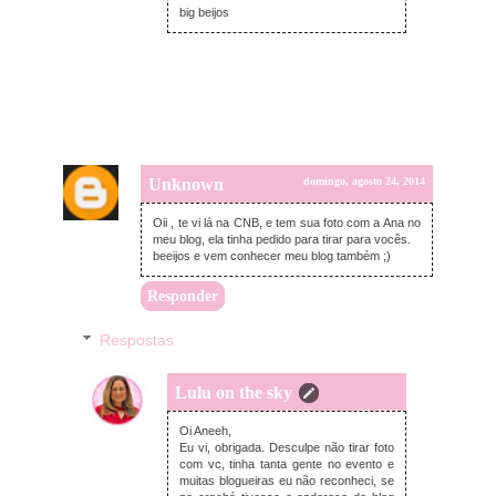
big beijos
Unknown
domingo, agosto 24, 2014
Oii , te vi lá na CNB, e tem sua foto com a Ana no
meu blog, ela tinha pedido para tirar para vocês.
beeijos e vem conhecer meu blog também ;)
Responder
Respostas
Lulu on the sky
segunda-feira, agosto 25, 2014
Oi Aneeh,
Eu vi, obrigada. Desculpe não tirar foto
com vc, tinha tanta gente no evento e
muitas blogueiras eu não reconheci, se