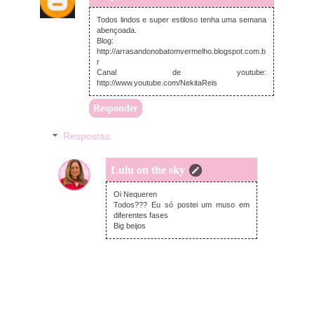
Todos lindos e super estiloso tenha uma semana
abençoada.
Blog:
http://arrasandonobatomvermelho.blogspot.com.b
r
Canal de youtube:
http://www.youtube.com/NekitaReis
Responder
Respostas
Lulu on the sky
segunda-feira, agosto 25, 2014
Oi Nequeren
Todos??? Eu só postei um muso em
diferentes fases
Big beijos