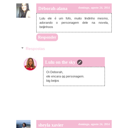
Déborah-alana
domingo, agosto 24, 2014
Lulu ele é um fofo, muito lindinho mesmo,
adorando o personagem dele na novela,
beijinhoos
Responder
Respostas
Lulu on the sky
segunda-feira, agosto 25, 2014
Oi Deborah,
ele encara qq personagem.
big beijos
sheyla xavier
domingo, agosto 24, 2014