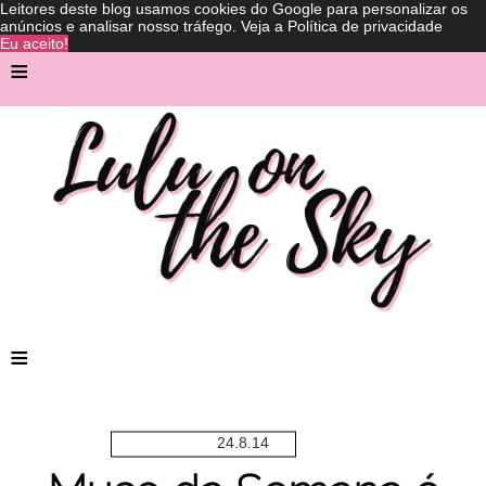
Leitores deste blog usamos cookies do Google para personalizar os
anúncios e analisar nosso tráfego.
Veja a Política de privacidade
Eu aceito!
≡
≡
24.8.14