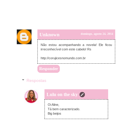
Unknown
domingo, agosto 24, 2014
Não estou acompanhando a novela! Ele ficou
irreconhecível com este cabelo! Rs
http://corujicesnomundo.com.br
Responder
Respostas
Lulu on the sky
segunda-feira, agosto 25, 2014
Oi Aline,
Tá bem caracterizado.
Big beijos