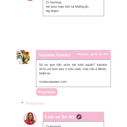
Oi meninas,
ele tava mais fofo na Malhação.
big beijos
Amanda Schuler
domingo, agosto 24, 2014
Só eu que não acho ele tudo aquilo? hahaha.
Acho um bom ator e tudo mais, mas não é liiiindo..
beijocas
rendasepaetes.com
Responder
Respostas
Lulu on the sky
segunda-feira, agosto 25, 2014
Oi Amanda,