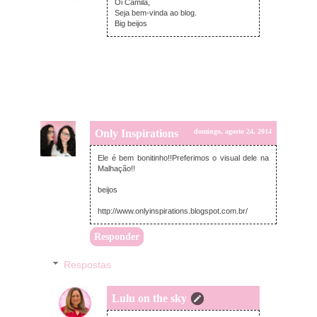
Oi Camila,
Seja bem-vinda ao blog.
Big beijos
Only Inspirations
domingo, agosto 24, 2014
Ele é bem bonitinho!!Preferimos o visual dele na
Malhação!!
beijos
http://www.onlyinspirations.blogspot.com.br/
Responder
Respostas
Lulu on the sky
segunda-feira, agosto 25, 2014