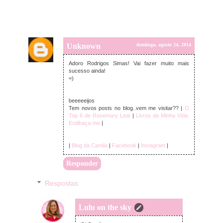
Unknown
domingo, agosto 24, 2014
Adoro Rodrigos Simas! Vai fazer muito mais
sucesso ainda!
=)
beeeeeijos
Tem novos posts no blog..vem me visitar?? |
O
Top 6 de Rosemary Leal
|
Livros da Minha Vida:
Estilhaça-me
|
|
Blog da Camila
|
Facebook
|
Instagram
|
Responder
Respostas
Lulu on the sky
segunda-feira, agosto 25, 2014