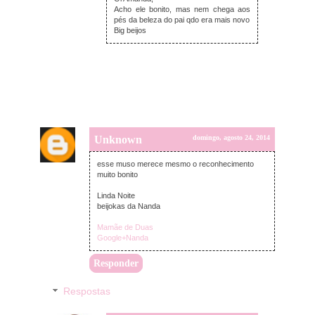
Acho ele bonito, mas nem chega aos
pés da beleza do pai qdo era mais novo
Big beijos
Unknown
domingo, agosto 24, 2014
esse muso merece mesmo o reconhecimento
muito bonito
Linda Noite
beijokas da Nanda
Mamãe de Duas
Google+Nanda
Responder
Respostas