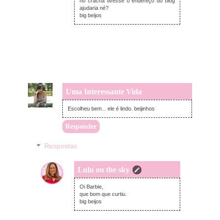
no crachá tivesse o endereço do blog
ajudaria né?
big beijos
Uma Interessante Vida
domingo, agosto 24, 2014
Escolheu bem... ele é lindo. beijinhos
Responder
Respostas
Lulu on the sky
segunda-feira, agosto 25, 2014
Oi Barbie,
que bom que curtiu.
big beijos