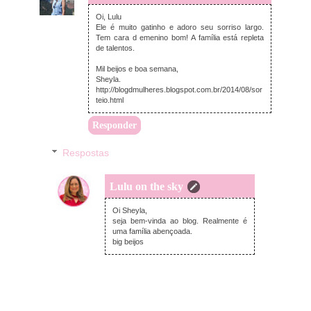
Oi, Lulu
Ele é muito gatinho e adoro seu sorriso largo.
Tem cara d emenino bom! A família está repleta
de talentos.
Mil beijos e boa semana,
Sheyla.
http://blogdmulheres.blogspot.com.br/2014/08/sor
teio.html
Responder
Respostas
Lulu on the sky
segunda-feira, agosto 25, 2014
Oi Sheyla,
seja bem-vinda ao blog. Realmente é
uma família abençoada.
big beijos