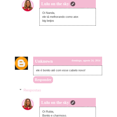
Lulu on the sky
segunda-feira, agosto 25, 2014
Oi Nanda,
ele tá melhorando como ator.
big beijos
Unknown
domingo, agosto 24, 2014
ele é bonito até com esse cabelo novo!
Responder
Respostas
Lulu on the sky
segunda-feira, agosto 25, 2014
Oi Rubia,
Bonito e charmoso.