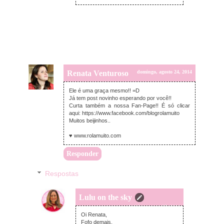
Renata Venturoso
domingo, agosto 24, 2014
Ele é uma graça mesmo!! =D
Já tem post novinho esperando por você!!
Curta também a nossa Fan-Page!! É só clicar
aqui: https://www.facebook.com/blogrolamuito
Muitos beijinhos..
♥ www.rolamuito.com
Responder
Respostas
Lulu on the sky
segunda-feira, agosto 25, 2014
Oi Renata,
Fofo demais.