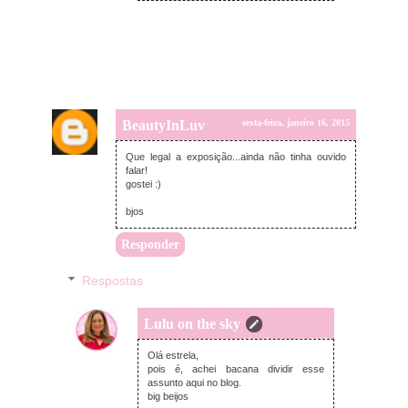
BeautyInLuv
sexta-feira, janeiro 16, 2015
Que legal a exposição...ainda não tinha ouvido
falar!
gostei :)
bjos
Responder
Respostas
Lulu on the sky
sexta-feira, janeiro 16, 2015
Olá estrela,
pois é, achei bacana dividir esse
assunto aqui no blog.
big beijos