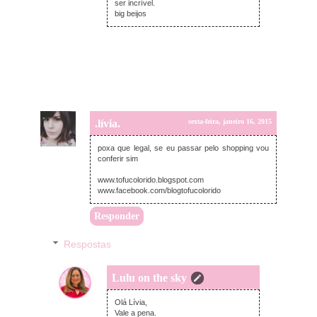
ser incrível.
big beijos
.lívia.
sexta-feira, janeiro 16, 2015
poxa que legal, se eu passar pelo shopping vou
conferir sim
www.tofucolorido.blogspot.com
www.facebook.com/blogtofucolorido
Responder
Respostas
Lulu on the sky
sexta-feira, janeiro 16, 2015
Olá Lívia,
Vale a pena.