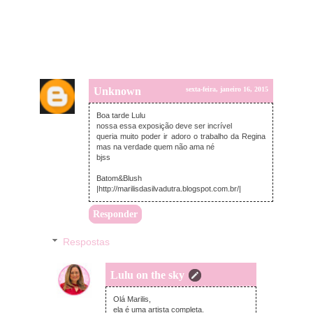
Unknown
sexta-feira, janeiro 16, 2015
Boa tarde Lulu
nossa essa exposição deve ser incrível
queria muito poder ir adoro o trabalho da Regina
mas na verdade quem não ama né
bjss
Batom&Blush
|http://marilisdasilvadutra.blogspot.com.br/|
Responder
Respostas
Lulu on the sky
sexta-feira, janeiro 16, 2015
Olá Marilis,
ela é uma artista completa.