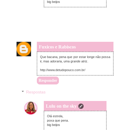
big beijos
Fuxicos e Rabiscos
sexta-feira, janeiro 16, 2015
Que bacana, pena que por estar longe não possa
ir, mas adoraria, uma grande atriz.
http://www.detudopouco.com.br/
Responder
Respostas
Lulu on the sky
sexta-feira, janeiro 16, 2015
Olá estrela,
poxa que pena.
big beijos