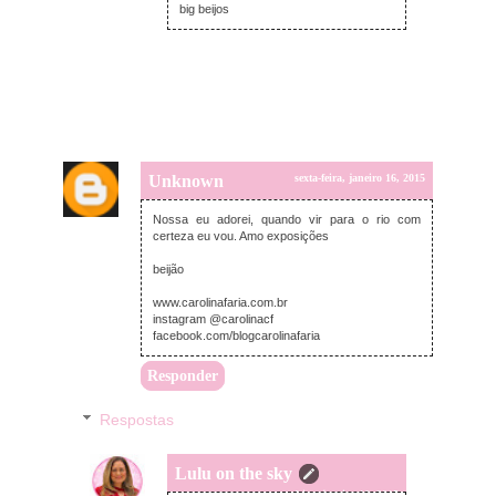
big beijos
Unknown
sexta-feira, janeiro 16, 2015
Nossa eu adorei, quando vir para o rio com
certeza eu vou. Amo exposições
beijão
www.carolinafaria.com.br
instagram @carolinacf
facebook.com/blogcarolinafaria
Responder
Respostas
Lulu on the sky
sexta-feira, janeiro 16, 2015