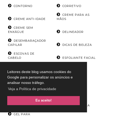
CONTORNO
CORRETIVO
CREME PARA AS
CREME ANTI-IDADE
MÃOS
CREME SEM
ENXÁGUE
DELINEADOR
DESEMBARAÇADOR
CAPILAR
DICAS DE BELEZA
ESCOVAS DE
CABELO
ESFOLIANTE FACIAL
ESFOLIANTE LABIAL
ESMALTES
Leitores deste blog usamos cookies do
ESPONJA DE
ESPONJA DE
Google para personalizar os anúncios e
LIMPEZA
MAQUIAGEM
analisar nosso tráfego.
ESPONJA DE
ESPUMA DE
Veja a Política de privacidade
SILICONE
LIMPEZA
Eu aceito!
FINALIZADOR
CAPILAR
GEL DE LIMPEZA
GEL PARA