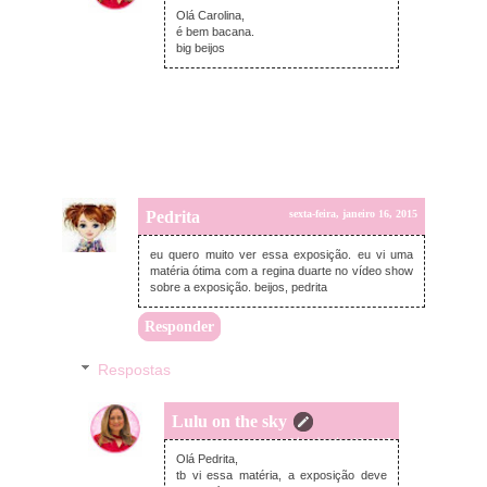
Olá Carolina,
é bem bacana.
big beijos
Pedrita
sexta-feira, janeiro 16, 2015
eu quero muito ver essa exposição. eu vi uma
matéria ótima com a regina duarte no vídeo show
sobre a exposição. beijos, pedrita
Responder
Respostas
Lulu on the sky
sexta-feira, janeiro 16, 2015
Olá Pedrita,
tb vi essa matéria, a exposição deve