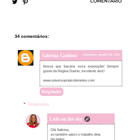
34 comentários:
Sabrina Galdino
sexta-feira, janeiro 16, 2015
Nossa que bacana essa exposição! Sempre
gostei da Regina Duarte, excelente atriz!
www.universopraticofeminino.com
Responder
Respostas
Lulu on the sky
sexta-feira, janeiro 16, 2015
Olá Sabrina,
eu também adoro o trabalho dela.
big beijos