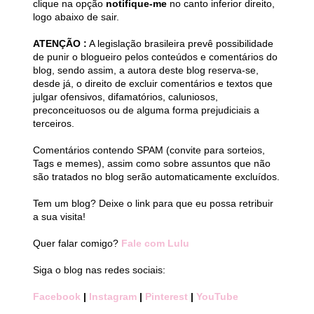
clique na opção
notifique-me
no canto inferior direito,
logo abaixo de sair.
ATENÇÃO :
A legislação brasileira prevê possibilidade
de punir o blogueiro pelos conteúdos e comentários do
blog, sendo assim, a autora deste blog reserva-se,
desde já, o direito de excluir comentários e textos que
julgar ofensivos, difamatórios, caluniosos,
preconceituosos ou de alguma forma prejudiciais a
terceiros.
Comentários contendo SPAM (convite para sorteios,
Tags e memes), assim como sobre assuntos que não
são tratados no blog serão automaticamente excluídos.
Tem um blog? Deixe o link para que eu possa retribuir
a sua visita!
Quer falar comigo?
Fale com Lulu
Siga o blog nas redes sociais:
Facebook
|
Instagram
|
Pinterest
|
YouTube