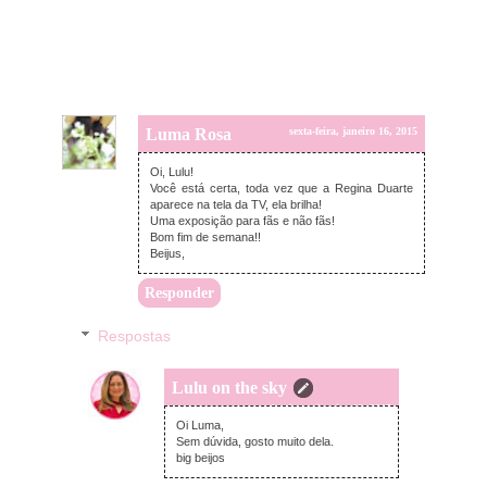
Luma Rosa
sexta-feira, janeiro 16, 2015
Oi, Lulu!
Você está certa, toda vez que a Regina Duarte
aparece na tela da TV, ela brilha!
Uma exposição para fãs e não fãs!
Bom fim de semana!!
Beijus,
Responder
Respostas
Lulu on the sky
domingo, janeiro 18, 2015
Oi Luma,
Sem dúvida, gosto muito dela.
big beijos