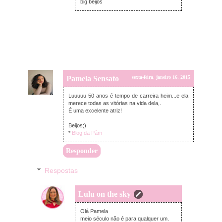
big beijos
Pamela Sensato
sexta-feira, janeiro 16, 2015
Luuuuu 50 anos é tempo de carreira heim...e ela
merece todas as vitórias na vida dela,.
É uma excelente atriz!
Beijos;)
*
Blog da Pâm
Responder
Respostas
Lulu on the sky
sexta-feira, janeiro 16, 2015
Olá Pamela
meio século não é para qualquer um.