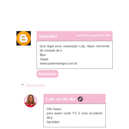
Jaqueline
sexta-feira, janeiro 16, 2015
Que legal esse exposição Lulu, fiquei morrendo
de vontade de ir.
Bjus
Jaque
www.quebreiaregra.com.br
Responder
Respostas
Lulu on the sky
sexta-feira, janeiro 16, 2015
Olá Jaque,
para quem curte TV, é uma excelente
dica.
big beijos