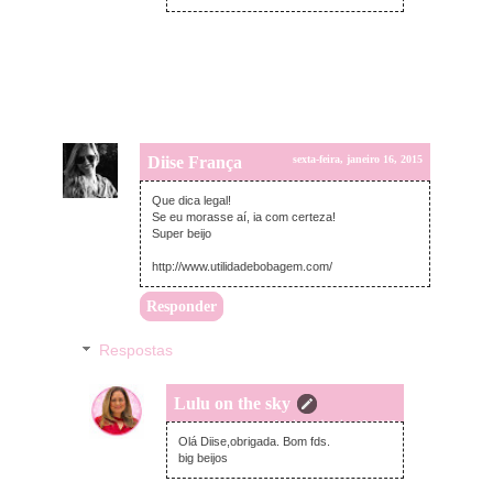
Diise França
sexta-feira, janeiro 16, 2015
Que dica legal!
Se eu morasse aí, ia com certeza!
Super beijo
http://www.utilidadebobagem.com/
Responder
Respostas
Lulu on the sky
domingo, janeiro 18, 2015
Olá Diise,obrigada. Bom fds.
big beijos