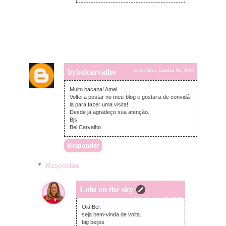
bybelcarvalho
sexta-feira, janeiro 16, 2015
Muito bacana! Amei
Voltei a postar no meu blog e gostaria de convidá-
la para fazer uma visita!
Desde já agradeço sua atenção.
Bjs
Bel Carvalho
Responder
Respostas
Lulu on the sky
sexta-feira, janeiro 16, 2015
Olá Bel,
seja bem-vinda de volta.
big beijos