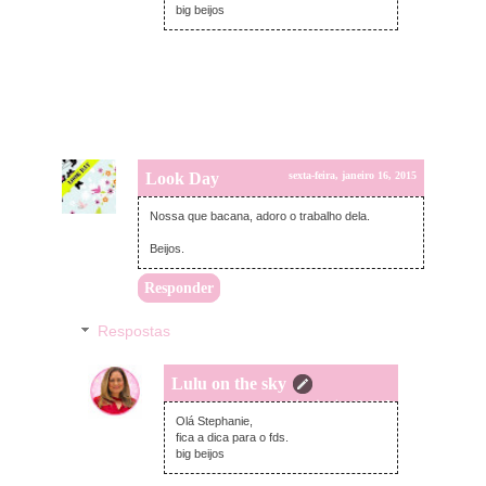
big beijos
Look Day
sexta-feira, janeiro 16, 2015
Nossa que bacana, adoro o trabalho dela.
Beijos.
Responder
Respostas
Lulu on the sky
sexta-feira, janeiro 16, 2015
Olá Stephanie,
fica a dica para o fds.
big beijos