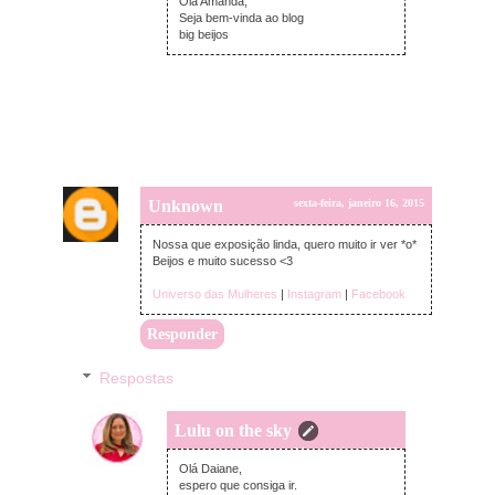
Olá Amanda,
Seja bem-vinda ao blog
big beijos
Unknown
sexta-feira, janeiro 16, 2015
Nossa que exposição linda, quero muito ir ver *o*
Beijos e muito sucesso <3
Universo das Mulheres
|
Instagram
|
Facebook
Responder
Respostas
Lulu on the sky
sexta-feira, janeiro 16, 2015
Olá Daiane,
espero que consiga ir.