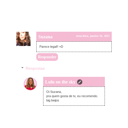
Suzana
sexta-feira, janeiro 16, 2015
Parece legal!! =D
Responder
Respostas
Lulu on the sky
domingo, janeiro 18, 2015
Oi Suzana,
pra quem gosta de tv, eu recomendo.
big beijos