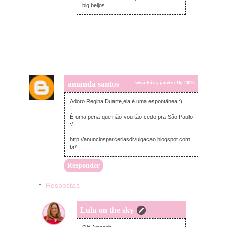
big beijos
amanda santos
sexta-feira, janeiro 16, 2015
Adoro Regina Duarte,ela é uma espontânea :)
É uma pena que não vou tão cedo pra São Paulo
:/
http://anunciosparceriasdivulgacao.blogspot.com.
br/
Responder
Respostas
Lulu on the sky
sexta-feira, janeiro 16, 2015