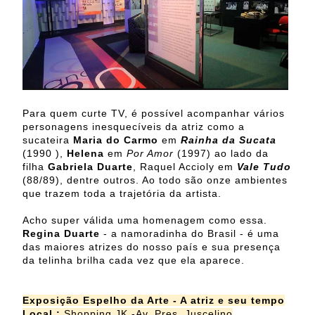
Para quem curte TV, é possível acompanhar vários
personagens inesquecíveis da atriz como a
sucateira
Maria do Carmo
em
Rainha da Sucata
(1990 ),
Helena
em
Por Amor
(1997) ao lado da
filha
Gabriela Duarte
, Raquel Accioly em
Vale Tudo
(88/89), dentre outros. Ao todo são onze ambientes
que trazem toda a trajetória da artista.
Acho super válida uma homenagem como essa.
Regina Duarte
- a namoradinha do Brasil - é uma
das maiores atrizes do nosso país e sua presença
da telinha brilha cada vez que ela aparece.
Exposição Espelho da Arte - A atriz e seu tempo
Local :
Shopping JK -Av. Pres. Juscelino