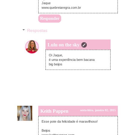
Jaque
www.quebreiaregra.com.br
Responder
Respostas
Lulu on the sky
sexta-feira, janeiro 02, 2015
Oi Jaque,
é uma experiência bem bacana
big beijos
Keith Pappen
sexta-feira, janeiro 02, 2015
Esse pote da felicidade é maravilhoso!
Beijos