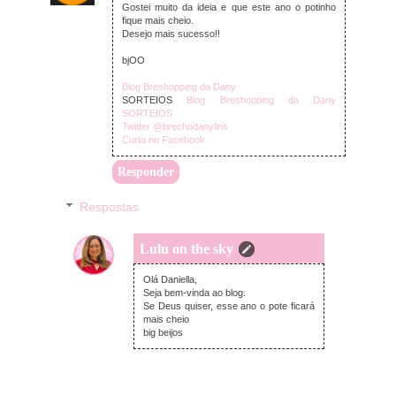
Gostei muito da ideia e que este ano o potinho
fique mais cheio.
Desejo mais sucesso!!
bjOO
Blog Breshopping da Dany
SORTEIOS
Blog Breshopping da Dany
SORTEIOS
Twitter @brechodanylins
Curta no Facebook
Responder
Respostas
Lulu on the sky
domingo, janeiro 04, 2015
Olá Daniella,
Seja bem-vinda ao blog.
Se Deus quiser, esse ano o pote ficará
mais cheio
big beijos