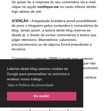
Se quiser ler a resposta do seu comentário via e-mail,
clique na opção
notifique-me
no canto inferior direito,
logo abaixo de sair.
ATENÇÃO :
A legislação brasileira prevê possibilidade
de punir o blogueiro pelos conteúdos e comentários do
blog, sendo assim, a autora deste blog reserva-se,
desde já, o direito de excluir comentários e textos que
julgar ofensivos, difamatórios, caluniosos,
preconceituosos ou de alguma forma prejudiciais a
terceiros.
Comentários contendo SPAM (convite para sorteios,
Tags e memes), assim como sobre assuntos que não
são tratados no blog serão automaticamente excluídos.
Leitores deste blog usamos cookies do
Google para personalizar os anúncios e
Tem um blog? Deixe o link para que eu possa retribuir
analisar nosso tráfego.
a sua visita!
Veja a Política de privacidade
Quer falar comigo?
Fale com Lulu
Eu aceito!
Siga o blog nas redes sociais:
Facebook
|
Instagram
|
Pinterest
|
YouTube