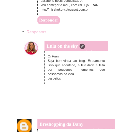
parabéns pelas conquistas ;-)
Vou começar o meu, com ctz! Bjo FRAN
http://misskukuty.blogspot.com.br
Responder
Respostas
Lulu on the sky
domingo, janeiro 04, 2015
Oi Fran,
Seja bem-vinda ao blog. Exatamente
isso que acontece, a felicidade é feita
por pequenos momentos que
passamos na vida.
big beijos
Breshopping da Dany
sexta-feira, janeiro 02, 2015