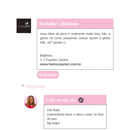
Nathália Caltabiano
sexta-feira, janeiro 02, 2015
essa ideia da jarra é realmente muito boa, lulu. a
gente vê como pequenas coisas fazem a gente
feliz, né? gostei =)
Beijinhos
n. // Fashion Jacket
www.fashionjacket.com.br
Responder
Respostas
Lulu on the sky
sexta-feira, janeiro 02, 2015
Olá Nath,
experimenta fazer e abra o pote no final
do ano.
big beijos