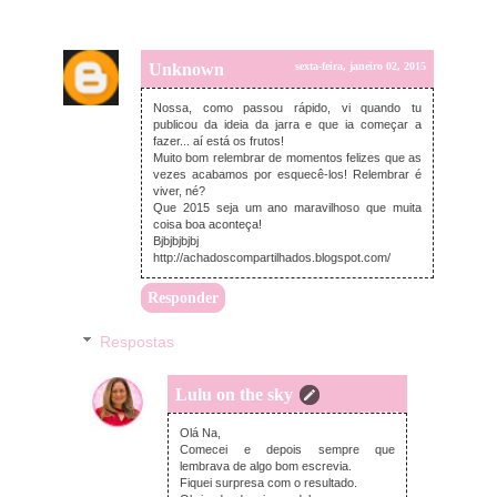
Unknown
sexta-feira, janeiro 02, 2015
Nossa, como passou rápido, vi quando tu
publicou da ideia da jarra e que ia começar a
fazer... aí está os frutos!
Muito bom relembrar de momentos felizes que as
vezes acabamos por esquecê-los! Relembrar é
viver, né?
Que 2015 seja um ano maravilhoso que muita
coisa boa aconteça!
Bjbjbjbjbj
http://achadoscompartilhados.blogspot.com/
Responder
Respostas
Lulu on the sky
sexta-feira, janeiro 02, 2015
Olá Na,
Comecei e depois sempre que
lembrava de algo bom escrevia.
Fiquei surpresa com o resultado.