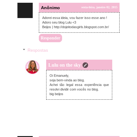
Anônimo
sexta-feira, janeiro 02, 2015
Adorei essa ideia, vou fazer isso esse ano !
Adoro seu blog Lulu <3
Beijos | http://dojeitodasgirls.blogspot.com.br/
Responder
Respostas
Lulu on the sky
sexta-feira, janeiro 02, 2015
Oi Emanuely,
seja bem-vinda ao blog.
Achei tão legal essa experiência que
resolvi dividir com vocês no blog.
big beijos