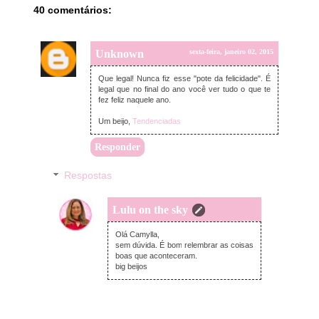
40 comentários:
Unknown
sexta-feira, janeiro 02, 2015
Que legal! Nunca fiz esse "pote da felicidade". É
legal que no final do ano você ver tudo o que te
fez feliz naquele ano.
Um beijo,
Tendenciadas
Responder
Respostas
Lulu on the sky
sexta-feira, janeiro 02, 2015
Olá Camylla,
sem dúvida. É bom relembrar as coisas
boas que aconteceram.
big beijos