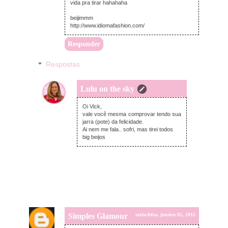
vida pra tirar hahahaha
beijimmm
http://www.idiomafashion.com/
Responder
Respostas
Lulu on the sky
sexta-feira, janeiro 02, 2015
Oi Vick,
vale você mesma comprovar tendo sua
jarra (pote) da felicidade.
Ai nem me fala.. sofri, mas tirei todos
big beijos
Simples Glamour
sexta-feira, janeiro 02, 2015