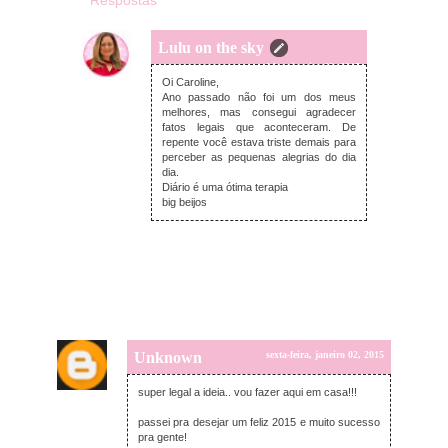
Respostas
Lulu on the sky
sexta-feira, janeiro 02, 2015
Oi Caroline,
Ano passado não foi um dos meus
melhores, mas consegui agradecer
fatos legais que aconteceram. De
repente você estava triste demais para
perceber as pequenas alegrias do dia
dia.
Diário é uma ótima terapia
big beijos
Unknown
sexta-feira, janeiro 02, 2015
super legal a ideia.. vou fazer aqui em casa!!!
passei pra desejar um feliz 2015 e muito sucesso
pra gente!