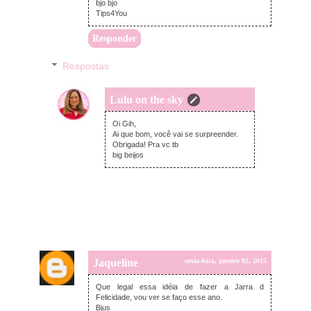
bjo bjo
Tips4You
Responder
Respostas
Lulu on the sky
sexta-feira, janeiro 02, 2015
Oi Gih,
Ai que bom, você vai se surpreender.
Obrigada! Pra vc tb
big beijos
Jaqueline
sexta-feira, janeiro 02, 2015
Que legal essa idéia de fazer a Jarra d
Felicidade, vou ver se faço esse ano.
Bjus