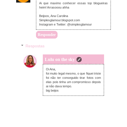
Ai que maximo conhecer essas top blogueiras
heim! Arrasooou ahha
Beijoos, Ana Carolina
Simplesglamour.blogspot.com
Instagram e Twitter: @simplesglamour
Responder
Respostas
Lulu on the sky
sexta-feira, janeiro 02, 2015
Oi Ana,
foi muito legal mesmo, o que fiquei triste
foi não ter conseguido tirar fotos com
elas pois tinha um compromisso depois
ai não dava tempo.
big beijos