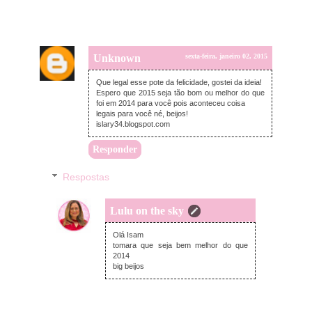
Unknown
sexta-feira, janeiro 02, 2015
Que legal esse pote da felicidade, gostei da ideia!
Espero que 2015 seja tão bom ou melhor do que
foi em 2014 para você pois aconteceu coisa
legais para você né, beijos!
islary34.blogspot.com
Responder
Respostas
Lulu on the sky
domingo, janeiro 04, 2015
Olá Isam
tomara que seja bem melhor do que
2014
big beijos