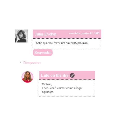
Júlia Evelyn
sexta-feira, janeiro 02, 2015
Acho que vou fazer um em 2015 pra mim!
Responder
Respostas
Lulu on the sky
sexta-feira, janeiro 02, 2015
Oi Júlia,
Faça, você vai ver como é legal.
big beijos