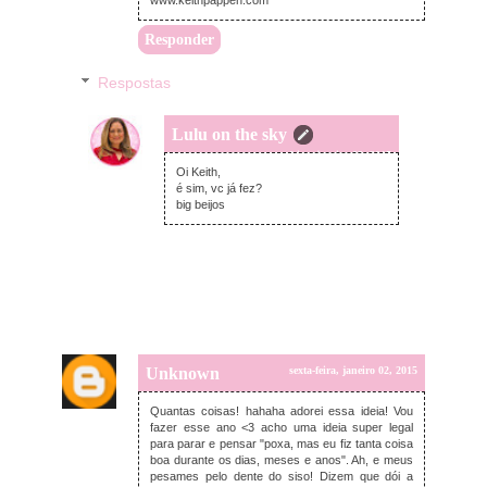
www.keithpappen.com
Responder
Respostas
Lulu on the sky
sexta-feira, janeiro 02, 2015
Oi Keith,
é sim, vc já fez?
big beijos
Unknown
sexta-feira, janeiro 02, 2015
Quantas coisas! hahaha adorei essa ideia! Vou
fazer esse ano <3 acho uma ideia super legal
para parar e pensar "poxa, mas eu fiz tanta coisa
boa durante os dias, meses e anos". Ah, e meus
pesames pelo dente do siso! Dizem que dói a