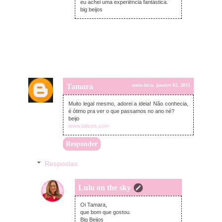
eu achei uma experiência fantástica.
big beijos
Tamara
sexta-feira, janeiro 02, 2015
Muito legal mesmo, adorei a ideia! Não conhecia,
é ótimo pra ver o que passamos no ano né?
beijo
www.tatices.com
Responder
Respostas
Lulu on the sky
domingo, janeiro 04, 2015
Oi Tamara,
que bom que gostou.
Big Beijos