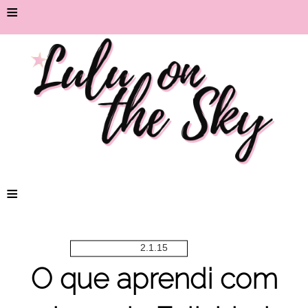
≡
≡
2.1.15
O que aprendi com