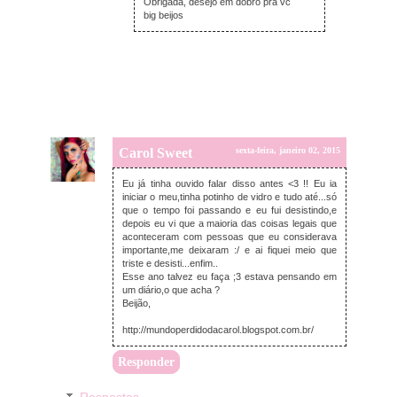
Obrigada, desejo em dobro pra vc
big beijos
Carol Sweet
sexta-feira, janeiro 02, 2015
Eu já tinha ouvido falar disso antes <3 !! Eu ia
iniciar o meu,tinha potinho de vidro e tudo até...só
que o tempo foi passando e eu fui desistindo,e
depois eu vi que a maioria das coisas legais que
aconteceram com pessoas que eu considerava
importante,me deixaram :/ e ai fiquei meio que
triste e desisti...enfim..
Esse ano talvez eu faça ;3 estava pensando em
um diário,o que acha ?
Beijão,
http://mundoperdidodacarol.blogspot.com.br/
Responder