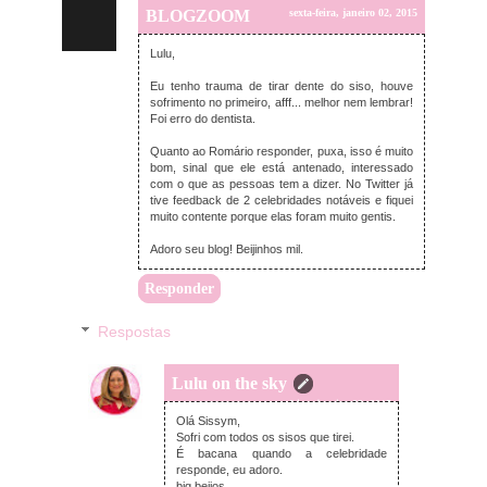
BLOGZOOM
sexta-feira, janeiro 02, 2015
Lulu,
Eu tenho trauma de tirar dente do siso, houve
sofrimento no primeiro, afff... melhor nem lembrar!
Foi erro do dentista.
Quanto ao Romário responder, puxa, isso é muito
bom, sinal que ele está antenado, interessado
com o que as pessoas tem a dizer. No Twitter já
tive feedback de 2 celebridades notáveis e fiquei
muito contente porque elas foram muito gentis.
Adoro seu blog! Beijinhos mil.
Responder
Respostas
Lulu on the sky
sexta-feira, janeiro 02, 2015
Olá Sissym,
Sofri com todos os sisos que tirei.
É bacana quando a celebridade
responde, eu adoro.
big beijos