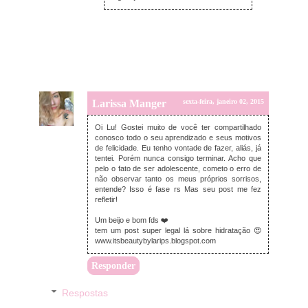
Larissa Manger
sexta-feira, janeiro 02, 2015
Oi Lu! Gostei muito de você ter compartilhado
conosco todo o seu aprendizado e seus motivos
de felicidade. Eu tenho vontade de fazer, aliás, já
tentei. Porém nunca consigo terminar. Acho que
pelo o fato de ser adolescente, cometo o erro de
não observar tanto os meus próprios sorrisos,
entende? Isso é fase rs Mas seu post me fez
refletir!
Um beijo e bom fds ❤️
tem um post super legal lá sobre hidratação 😍
www.itsbeautybylarips.blogspot.com
Responder
Respostas