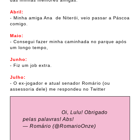
das minhas melhores amigas.
Abril:
- Minha amiga Ana de Niterói, veio passar a Páscoa
comigo.
Maio:
- Consegui fazer minha caminhada no parque após
um longo tempo,
Junho:
- Fiz um job extra.
Julho:
- O ex-jogador e atual senador Romário (ou
assessoria dele) me respondeu no Twitter
@luluonthesky
Oi, Lulu! Obrigado
pelas palavras! Abs!
— Romário (@RomarioOnze)
17
julho 2014