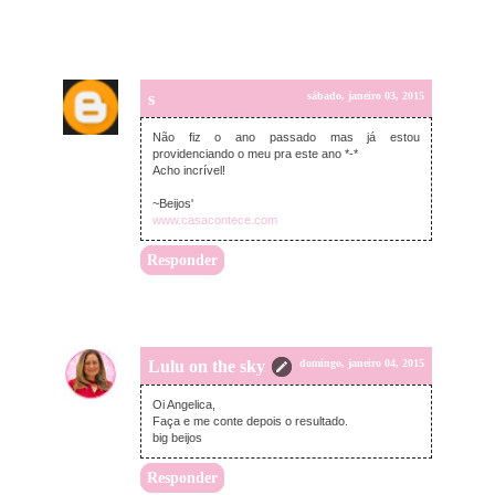
s
sábado, janeiro 03, 2015
Não fiz o ano passado mas já estou
providenciando o meu pra este ano *-*
Acho incrível!
~Beijos'
www.casacontece.com
Responder
Lulu on the sky
domingo, janeiro 04, 2015
Oi Angelica,
Faça e me conte depois o resultado.
big beijos
Responder