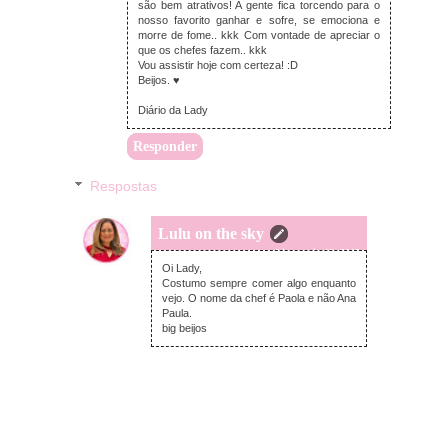
são bem atrativos! A gente fica torcendo para o
nosso favorito ganhar e sofre, se emociona e
morre de fome.. kkk Com vontade de apreciar o
que os chefes fazem.. kkk
Vou assistir hoje com certeza! :D
Beijos. ♥
Diário da Lady
Responder
Respostas
Lulu on the sky
terça-feira, maio 19, 2015
Oi Lady,
Costumo sempre comer algo enquanto
vejo. O nome da chef é Paola e não Ana
Paula.
big beijos