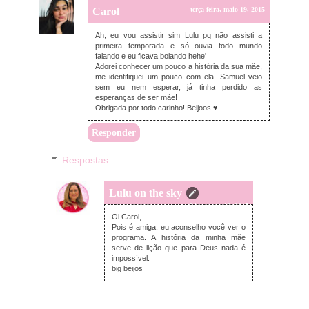
Carol
terça-feira, maio 19, 2015
Ah, eu vou assistir sim Lulu pq não assisti a
primeira temporada e só ouvia todo mundo
falando e eu ficava boiando hehe'
Adorei conhecer um pouco a história da sua mãe,
me identifiquei um pouco com ela. Samuel veio
sem eu nem esperar, já tinha perdido as
esperanças de ser mãe!
Obrigada por todo carinho! Beijoos ♥
Responder
Respostas
Lulu on the sky
terça-feira, maio 19, 2015
Oi Carol,
Pois é amiga, eu aconselho você ver o
programa. A história da minha mãe
serve de lição que para Deus nada é
impossível.
big beijos