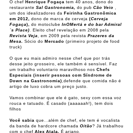
O chef
Henrique Fogaça
tem 40 anos, dono do
restaurante
Sal Gastronomia,
do pub
Cão Veio
,
um dos idealizadores da
Feirinha Gastronômica
em 2012,
dono de marca de cerveja
(
Cerveja
Fogaça
),
do motoclube
InOMertá e do bar Admiral
´s Place)
. Eleito chef revelação em 2008 pela
Revista Veja
, em 2009 pela revista
Prazeres da
Mesa.
Sócio do
Mercado
(primeiro projeto de food
truck)
O que eu mais admiro nesse chef que por trás
desse jeito grosseiro, ele também é sensível. Faz
um trabalho voluntario maravilhoso nos
Chefs
Especiais (inserir pessoas com Síndrome de
Down na Gastronomia)
,defende que comida não é
artigo de luxo cobra um preço justo.
Vamos combinar que ele é gato, sexy com essa voz
rouca e tatuado. É casado (aaaaaah!), tem dois
filhos
Você sabia
que...além de chef, ele tem é vocalista
da banda de hardcore chamada
Oitão
? Já trabalhou
com o chef
Alex Atala.
É ariano.