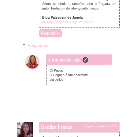
Adoro os chefs e também acho o Fogaça um
gato! Tenha um dia abençoado, beijos.
Blog Paisagem de Janela
paisagemdejanela.blogspot.com.br
Responder
Respostas
Lulu on the sky
terça-feira, maio 19, 2015
Oi Paula,
O Fogaça é um charme!!!
big beijos
Denilze França
terça-feira, maio 19, 2015