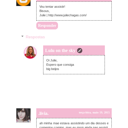
Vou tentar assistir!
Bisous,
Julie | http://www.juliechagas.com/
Responder
Respostas
Lulu on the sky
terça-feira, maio 19, 2015
Oi Julie,
Espero que consiga
big beijos
.lívia.
terça-feira, maio 19, 2015
ah minha mae estava assistindo um dia desses e
comentou comigo, mas eu msm ainda nao assisti