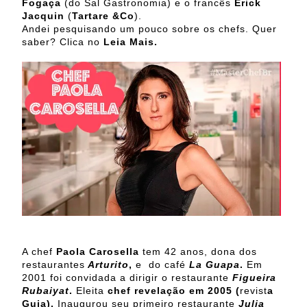
Fogaça
(do Sal Gastronomia) e o francês
Erick
Jacquin
(
Tartare &Co
).
Andei pesquisando um pouco sobre os chefs. Quer
saber? Clica no
Leia Mais.
A chef
Paola Carosella
tem 42 anos, dona dos
restaurantes
Arturito
,
e
do café
La Guapa
.
Em
2001 foi convidada a dirigir o restaurante
Figueira
Rubaiyat
.
Eleita
chef revelação em 2005 (
revist
a
Guia).
Inaugurou seu primeiro restaurante
Julia