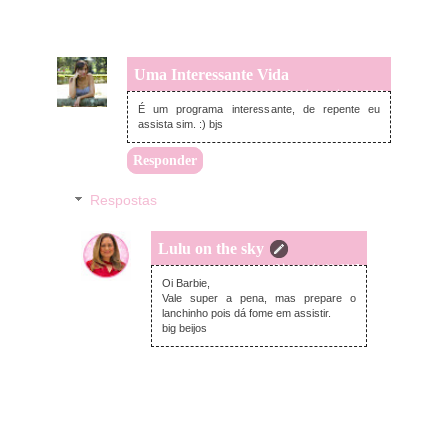
Uma Interessante Vida
segunda-feira, maio 18, 2015
É um programa interessante, de repente eu
assista sim. :) bjs
Responder
Respostas
Lulu on the sky
terça-feira, maio 19, 2015
Oi Barbie,
Vale super a pena, mas prepare o
lanchinho pois dá fome em assistir.
big beijos