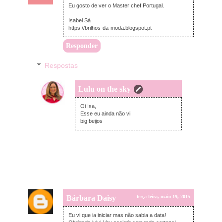
Eu gosto de ver o Master chef Portugal.
Isabel Sá
https://brilhos-da-moda.blogspot.pt
Responder
Respostas
Lulu on the sky
terça-feira, maio 19, 2015
Oi Isa,
Esse eu ainda não vi
big beijos
Bárbara Daisy
terça-feira, maio 19, 2015
Eu vi que ia iniciar mas não sabia a data!