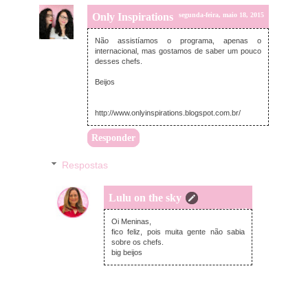
Only Inspirations
segunda-feira, maio 18, 2015
Não assistíamos o programa, apenas o
internacional, mas gostamos de saber um pouco
desses chefs.
Beijos
http://www.onlyinspirations.blogspot.com.br/
Responder
Respostas
Lulu on the sky
terça-feira, maio 19, 2015
Oi Meninas,
fico feliz, pois muita gente não sabia
sobre os chefs.
big beijos