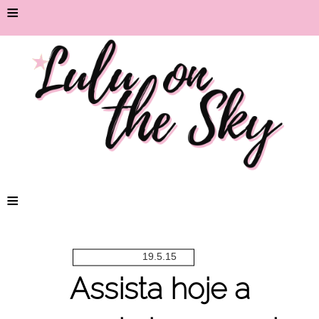
≡
≡
19.5.15
Assista hoje a