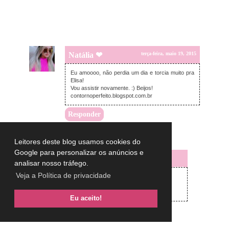
Natália ❤
terça-feira, maio 19, 2015
Eu amoooo, não perdia um dia e torcia muito pra
Elisa!
Vou assistir novamente. :) Beijos!
contornoperfeito.blogspot.com.br
Responder
Respostas
Leitores deste blog usamos cookies do
Google para personalizar os anúncios e
Lulu on the sky
analisar nosso tráfego.
terça-feira, maio 19, 2015
Veja a Política de privacidade
Oi Natty,
A Elisa era mto fofa
big beijos
Eu aceito!