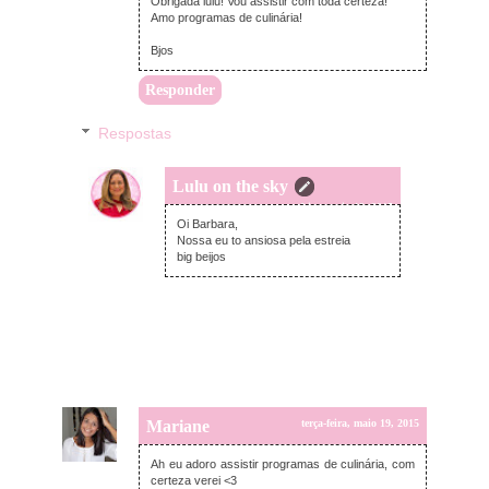
Obrigada lulu! Vou assistir com toda certeza!
Amo programas de culinária!
Bjos
Responder
Respostas
Lulu on the sky
terça-feira, maio 19, 2015
Oi Barbara,
Nossa eu to ansiosa pela estreia
big beijos
Mariane
terça-feira, maio 19, 2015
Ah eu adoro assistir programas de culinária, com
certeza verei <3