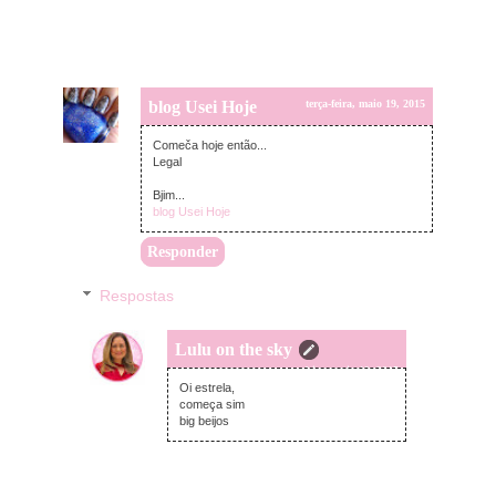
blog Usei Hoje
terça-feira, maio 19, 2015
Comeča hoje então...
Legal
Bjim...
blog Usei Hoje
Responder
Respostas
Lulu on the sky
terça-feira, maio 19, 2015
Oi estrela,
começa sim
big beijos