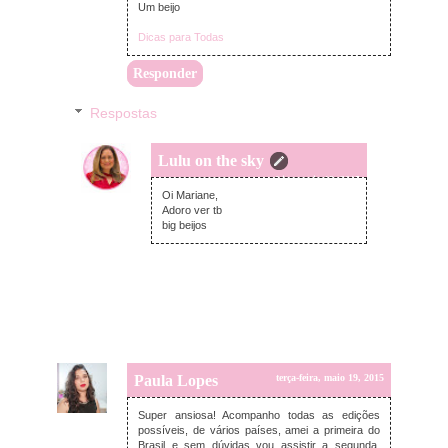
Um beijo
Dicas para Todas
Responder
Respostas
Lulu on the sky
terça-feira, maio 19, 2015
Oi Mariane,
Adoro ver tb
big beijos
Paula Lopes
terça-feira, maio 19, 2015
Super ansiosa! Acompanho todas as edições
possíveis, de vários países, amei a primeira do
Brasil e sem dúvidas vou assistir a segunda.