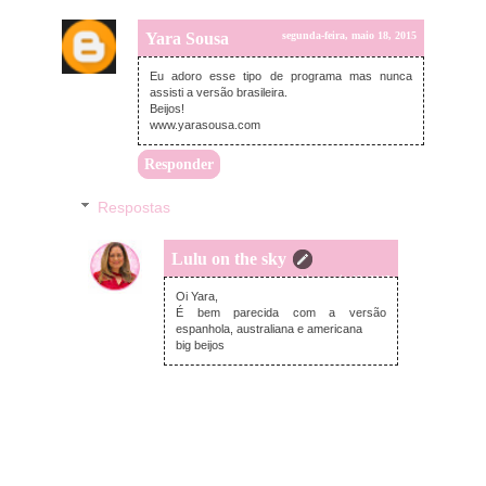
Yara Sousa
segunda-feira, maio 18, 2015
Eu adoro esse tipo de programa mas nunca
assisti a versão brasileira.
Beijos!
www.yarasousa.com
Responder
Respostas
Lulu on the sky
terça-feira, maio 19, 2015
Oi Yara,
É bem parecida com a versão
espanhola, australiana e americana
big beijos