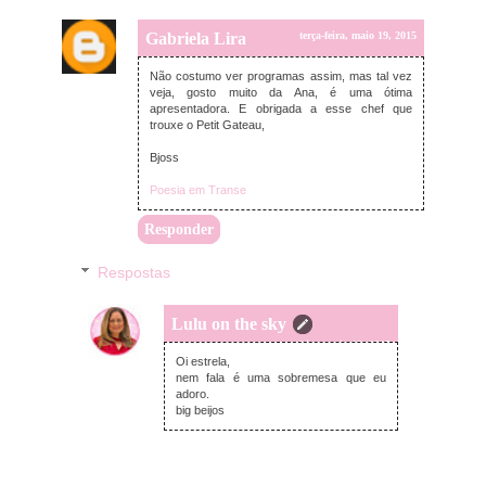
Gabriela Lira
terça-feira, maio 19, 2015
Não costumo ver programas assim, mas tal vez
veja, gosto muito da Ana, é uma ótima
apresentadora. E obrigada a esse chef que
trouxe o Petit Gateau,
Bjoss
Poesia em Transe
Responder
Respostas
Lulu on the sky
terça-feira, maio 19, 2015
Oi estrela,
nem fala é uma sobremesa que eu
adoro.
big beijos