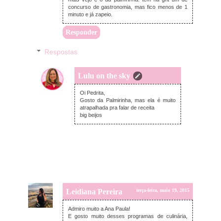
concurso de gastronomia, mas fico menos de 1
minuto e já zapeio.
Responder
Respostas
Lulu on the sky
terça-feira, maio 19, 2015
Oi Pedrita,
Gosto da Palmirinha, mas ela é muito
atrapalhada pra falar de receita
big beijos
Leidiana Pereira
terça-feira, maio 19, 2015
Admiro muito a Ana Paula!
E gosto muito desses programas de culinária,