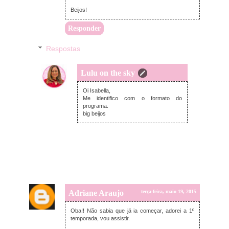
Beijos!
Responder
Respostas
Lulu on the sky
terça-feira, maio 19, 2015
Oi Isabella,
Me identifico com o formato do
programa.
big beijos
Adriane Araujo
terça-feira, maio 19, 2015
Oba!! Não sabia que já ia começar, adorei a 1º
temporada, vou assistir.