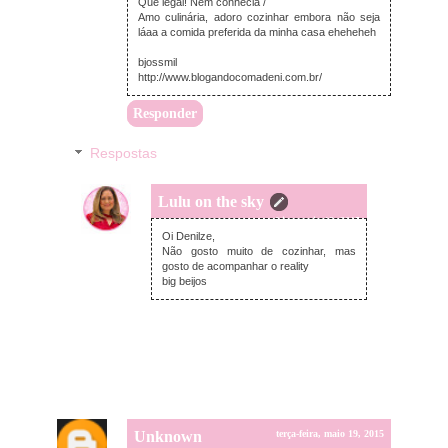
Que legal! Nem conhecia /
Amo culinária, adoro cozinhar embora não seja
láaa a comida preferida da minha casa eheheheh
bjossmil
http://www.blogandocomadeni.com.br/
Responder
Respostas
Lulu on the sky
terça-feira, maio 19, 2015
Oi Denilze,
Não gosto muito de cozinhar, mas
gosto de acompanhar o reality
big beijos
Unknown
terça-feira, maio 19, 2015