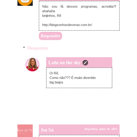
Não sou fã desses programas, acredita?!
ahahaha
beijinhos, Rê
http://blogsonhosdeverao.com.br/
Responder
Respostas
Lulu on the sky
terça-feira, maio 19, 2015
Oi Rê,
Como não??? É muito divertido
big beijos
Isa Sá
terça-feira, maio 19, 2015