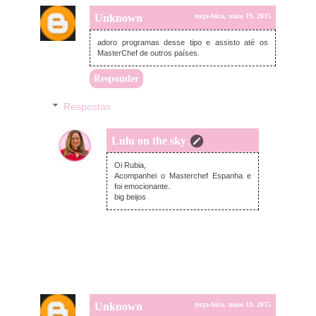
Unknown
terça-feira, maio 19, 2015
adoro programas desse tipo e assisto até os
MasterChef de outros países.
Responder
Respostas
Lulu on the sky
terça-feira, maio 19, 2015
Oi Rubia,
Acompanhei o Masterchef Espanha e
foi emocionante.
big beijos
Unknown
terça-feira, maio 19, 2015