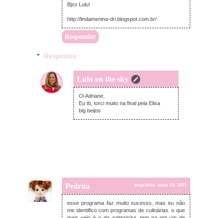
Bjss Lulu!
http://lindamenina-dri.blogspot.com.br/
Responder
Respostas
Lulu on the sky
terça-feira, maio 19, 2015
Oi Adriane,
Eu tb, torci muito na final pela Elisa
big beijos
Pedrita
terça-feira, maio 19, 2015
esse programa faz muito sucesso, mas eu não
me identifico com programas de culinárias. o que
mais vejo é o da palmirinha. tem na gnt um de