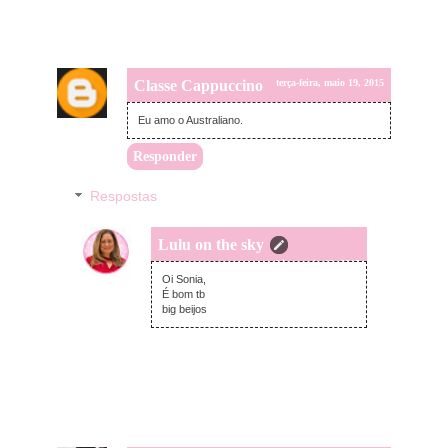
Classe Cappuccino
terça-feira, maio 19, 2015
Eu amo o Australiano.
Responder
Respostas
Lulu on the sky
terça-feira, maio 19, 2015
Oi Sonia,
É bom tb
big beijos