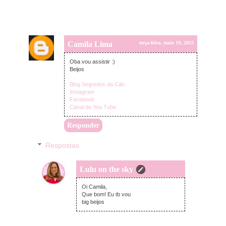
Camila Lima
terça-feira, maio 19, 2015
Oba vou assistir :)
Beijos
Blog Segredos da Cáh
Instagram
Facebook
Canal do You Tube
Responder
Respostas
Lulu on the sky
terça-feira, maio 19, 2015
Oi Camila,
Que bom! Eu tb vou
big beijos