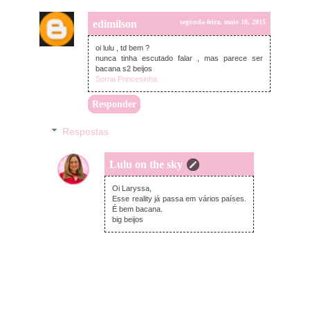
edimilson
segunda-feira, maio 18, 2015
oi lulu , td bem ?
nunca tinha escutado falar , mas parece ser
bacana s2 beijos
Sorria Princesinha
Responder
Respostas
Lulu on the sky
terça-feira, maio 19, 2015
Oi Laryssa,
Esse reality já passa em vários países.
É bem bacana.
big beijos