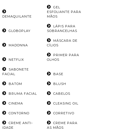
GEL
ESFOLIANTE PARA
DEMAQUILANTE
MÃOS
LÁPIS PARA
GLOBOPLAY
SOBRANCELHAS
MÁSCARA DE
MADONNA
CÍLIOS
PRIMER PARA
NETFLIX
OLHOS
SABONETE
FACIAL
BASE
BATOM
BLUSH
BRUMA FACIAL
CABELOS
CINEMA
CLEASING OIL
CONTORNO
CORRETIVO
CREME ANTI-
CREME PARA
IDADE
AS MÃOS