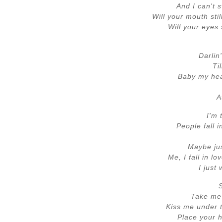
And I can't 
Will your mouth sti
Will your eyes 
Darlin'
Ti
Baby my hear
A
I'm 
People fall 
Maybe jus
Me, I fall in l
I just
Take me 
Kiss me under t
Place your 