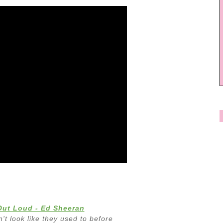
Out Loud - Ed Sheeran
't look like they used to before