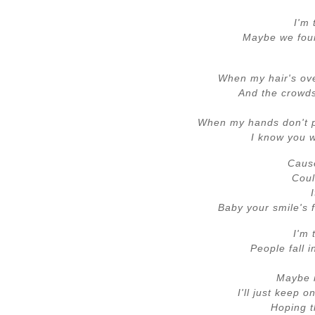
I'm 
Maybe we foun
When my hair's ov
And the crowd
When my hands don't p
I know you w
Caus
Coul
Baby your smile's
I'm 
People fall 
Maybe it
I'll just keep 
Hoping t