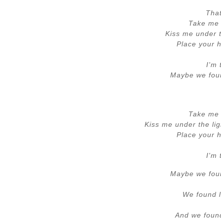
Tha
Take me 
Kiss me under t
Place your 
I'm 
Maybe we foun
Take me 
Kiss me under the lig
Place your 
I'm 
Maybe we foun
We found l
And we found