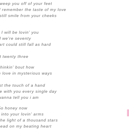
sweep you off of your feet
ll remember the taste of my love
still smile from your cheeks
 I will be lovin' you
ll we're seventy
t could still fall as hard
t twenty three
thinkin' bout how
in love in mysterious ways
t the touch of a hand
ove with you every single day
 wanna tell you i am
So honey now
into your lovin' arms
he light of a thousand stars
head on my beating heart