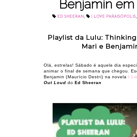
Benjamin em I
,
ED SHEERAN
I LOVE PARAISÓPOLIS
Playlist da Lulu: Thinki
Mari e Benjamin
Olá, estrelas! Sábado é aquele dia espe
animar o final de semana que chegou. Es
Benjamin (Maurício Destri) na novela
I L
Out Loud
do
Ed Sheeran