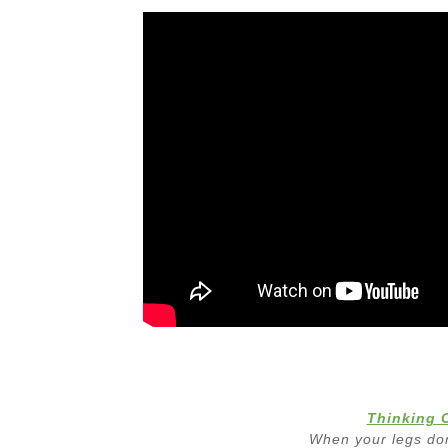
Thinking 
When your legs don