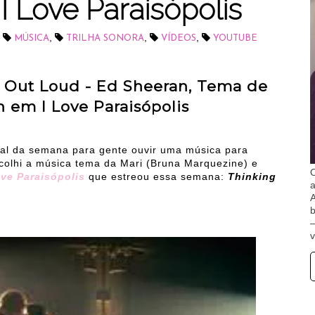
 Love Paraisópolis
,
,
,
,
MÚSICA
TRILHA SONORA
VÍDEOS
YOUTUBE
ng Out Loud - Ed Sheeran, Tema de
 em I Love Paraisópolis
cial da semana para gente ouvir uma música para
colhi a música tema da Mari (Bruna Marquezine) e
O
ove Paraisópolis
que estreou essa semana:
Thinking
A
b
v