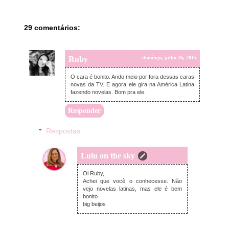
29 comentários:
Ruby
domingo, julho 26, 2015
O cara é bonito. Ando meio por fora dessas caras
novas da TV. E agora ele gira na América Latina
fazendo novelas. Bom pra ele.
Responder
Respostas
Lulu on the sky
domingo, julho 26, 2015
Oi Ruby,
Achei que você o conhecesse. Não
vejo novelas latinas, mas ele é bem
bonito
big beijos