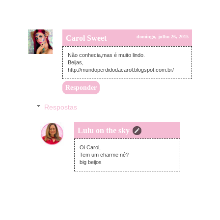
Carol Sweet
domingo, julho 26, 2015
Não conhecia,mas é muito lindo.
Beijas,
http://mundoperdidodacarol.blogspot.com.br/
Responder
Respostas
Lulu on the sky
domingo, julho 26, 2015
Oi Carol,
Tem um charme né?
big beijos