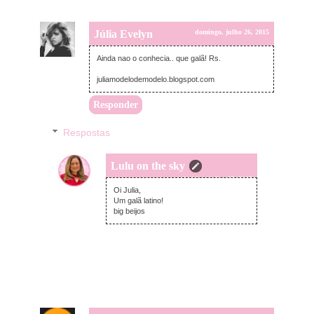
Júlia Evelyn
domingo, julho 26, 2015
Ainda nao o conhecia.. que galã! Rs.
juliamodelodemodelo.blogspot.com
Responder
Respostas
Lulu on the sky
segunda-feira, julho 27, 2015
Oi Julia,
Um galã latino!
big beijos