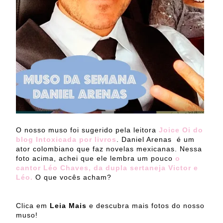
O nosso muso foi sugerido pela leitora
Joice Oi do
blog Intoxicada por livros
. Daniel Arenas é um
ator colombiano que faz novelas mexicanas. Nessa
foto acima, achei que ele lembra um pouco
o
cantor Léo Chaves, da dupla sertaneja Victor e
Léo.
O que vocês acham?
Clica em
Leia Mais
e descubra mais fotos do nosso
muso!