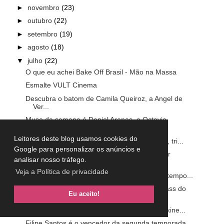
►
novembro
(23)
►
outubro
(22)
►
setembro
(19)
►
agosto
(18)
▼
julho
(22)
O que eu achei Bake Off Brasil - Mão na Massa
Esmalte VULT Cinema
Descubra o batom de Camila Queiroz, a Angel de
Ver...
Muso da semana é Daniel Arenas, o Octavio
Narváez ...
Leitores deste blog usamos cookies do
Playlist da Lulu: Sentimental - Los Hermanos, tri...
Google para personalizar os anúncios e
Shampoo e Condicionador Felps Xcolor Color
analisar nosso tráfego.
Protec...
Veja a Política de privacidade
Brincos de argola voltam a ser tendência da tempo...
Muso da semana é Ed Westwick, o Chuck Bass do
Eu aceito!
seri...
Playlist da Lulu: Ghosts and Creatures - Telekine...
Filipe Santos é o vencedor da segunda temporada