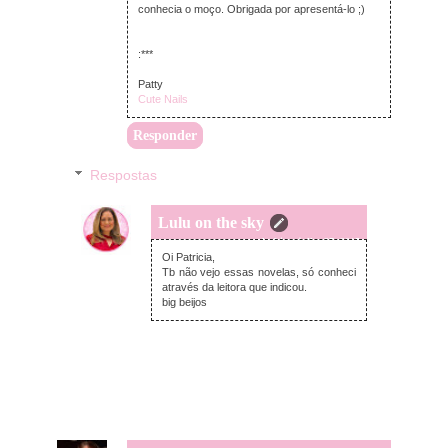
conhecia o moço. Obrigada por apresentá-lo ;)
:***
Patty
Cute Nails
Responder
Respostas
Lulu on the sky
segunda-feira, julho 27, 2015
Oi Patricia,
Tb não vejo essas novelas, só conheci
através da leitora que indicou.
big beijos