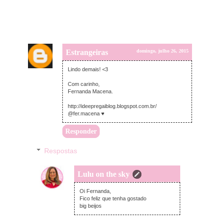
Estrangeiras
domingo, julho 26, 2015
Lindo demais! <3
Com carinho,
Fernanda Macena.
http://ideepregaiblog.blogspot.com.br/
@fer.macena ♥
Responder
Respostas
Lulu on the sky
domingo, julho 26, 2015
Oi Fernanda,
Fico feliz que tenha gostado
big beijos