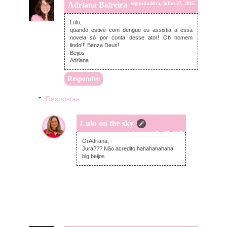
Adriana Balreira
segunda-feira, julho 27, 2015
Lulu,
quando estive com dengue eu assistia a essa
novela só por conta desse ator! Oh homem
lindo!!! Benza Deus!
Beijos
Adriana
Responder
Respostas
Lulu on the sky
segunda-feira, julho 27, 2015
Oi Adriana,
Jura??? Não acredito hahahahahaha
big beijos