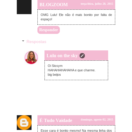
BLOGZOOM
terça-feira, julho 28, 2015
OMG Lulu! Ele não é mais bonito por falta de
espaço!
Responder
Respostas
Lulu on the sky
domingo, agosto 02, 2015
Oi Sissym
HAHAHAHAHAHA e que charme.
big beijos
É Tudo Vaidade
domingo, agosto 02, 2015
Esse cara é bonito mesmo! Na mesma linha dos