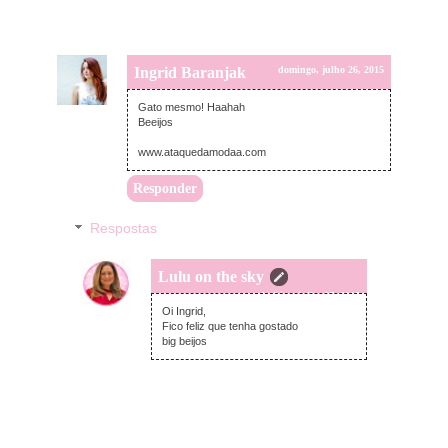
Ingrid Baranjak
domingo, julho 26, 2015
Gato mesmo! Haahah
Beeijos
www.ataquedamodaa.com
Responder
Respostas
Lulu on the sky
segunda-feira, julho 27, 2015
Oi Ingrid,
Fico feliz que tenha gostado
big beijos