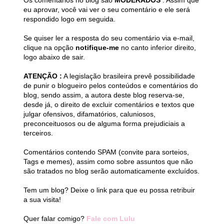
Os comentários no blog são
MODERADOS
. Assim que
eu aprovar, você vai ver o seu comentário e ele será
respondido logo em seguida.
Se quiser ler a resposta do seu comentário via e-mail,
clique na opção
notifique-me
no canto inferior direito,
logo abaixo de sair.
ATENÇÃO :
A legislação brasileira prevê possibilidade
de punir o blogueiro pelos conteúdos e comentários do
blog, sendo assim, a autora deste blog reserva-se,
desde já, o direito de excluir comentários e textos que
julgar ofensivos, difamatórios, caluniosos,
preconceituosos ou de alguma forma prejudiciais a
terceiros.
Comentários contendo SPAM (convite para sorteios,
Tags e memes), assim como sobre assuntos que não
são tratados no blog serão automaticamente excluídos.
Tem um blog? Deixe o link para que eu possa retribuir
a sua visita!
Quer falar comigo?
Fale com Lulu