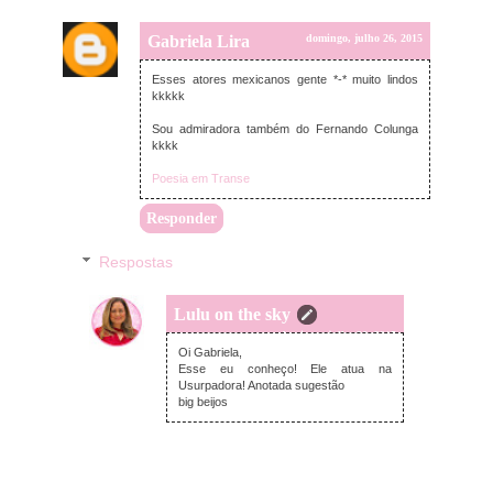
Gabriela Lira
domingo, julho 26, 2015
Esses atores mexicanos gente *-* muito lindos
kkkkk
Sou admiradora também do Fernando Colunga
kkkk
Poesia em Transe
Responder
Respostas
Lulu on the sky
domingo, julho 26, 2015
Oi Gabriela,
Esse eu conheço! Ele atua na
Usurpadora! Anotada sugestão
big beijos