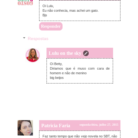
Oi Lulu,
Eu não conhecia, mas achei um gato.
Bjs
Responder
Respostas
Lulu on the sky
segunda-feira, julho 27, 2015
Oi Betty,
Diriamos que é muso com cara de
homem e não de menino
big beijos
Patricia Faria
segunda-feira, julho 27, 2015
Faz tanto tempo que não vejo novela no SBT, não