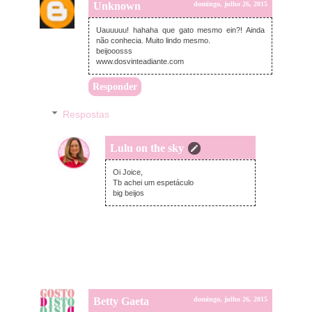
Unknown
domingo, julho 26, 2015
Uauuuuu! hahaha que gato mesmo ein?! Ainda
não conhecia. Muito lindo mesmo.
beijooosss
www.dosvinteadiante.com
Responder
Respostas
Lulu on the sky
segunda-feira, julho 27, 2015
Oi Joice,
Tb achei um espetáculo
big beijos
Betty Gaeta
domingo, julho 26, 2015