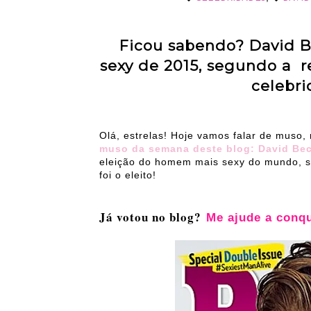
Ficou sabendo? David 
sexy de 2015, segundo a r
celebri
Olá, estrelas! Hoje vamos falar de muso
muso da semana deste blog: David Be
eleição do homem mais sexy do mundo, s
foi o eleito!
Já votou no blog?
Me ajude a conq