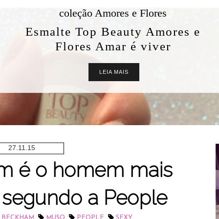
coleção Amores e Flores
Esmalte Top Beauty Amores e
Flores Amar é viver
LEIA MAIS
27.11.15
m é o homem mais
, segundo a People
,
,
,
D BECKHAM
MUSO
PEOPLE
SEXY