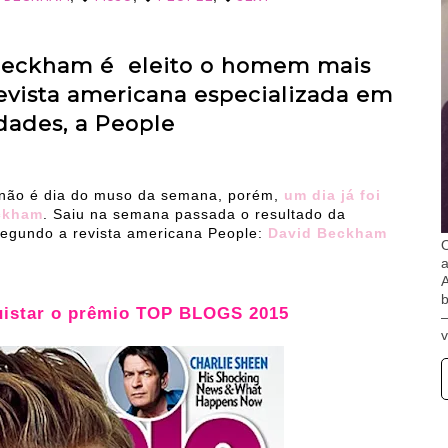
Beckham é eleito o homem mais
evista americana especializada em
dades, a People
, não é dia do muso da semana, porém,
um dia já foi
ckham
. Saiu na semana passada o resultado da
egundo a revista americana People:
David Beckham
O
A
b
uistar o prêmio TOP BLOGS 2015
v