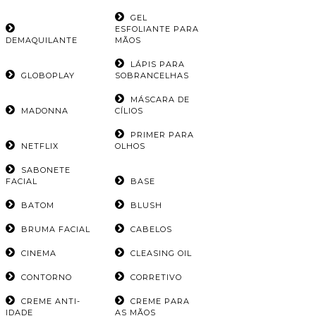
GEL
ESFOLIANTE PARA
DEMAQUILANTE
MÃOS
LÁPIS PARA
GLOBOPLAY
SOBRANCELHAS
MÁSCARA DE
MADONNA
CÍLIOS
PRIMER PARA
NETFLIX
OLHOS
SABONETE
FACIAL
BASE
BATOM
BLUSH
BRUMA FACIAL
CABELOS
CINEMA
CLEASING OIL
CONTORNO
CORRETIVO
CREME ANTI-
CREME PARA
IDADE
AS MÃOS