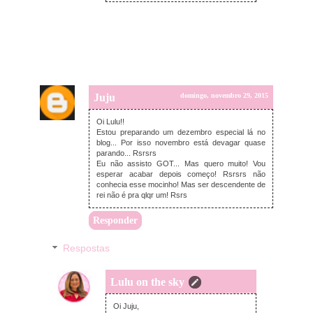
Juju
domingo, novembro 29, 2015
Oi Lulu!!
Estou preparando um dezembro especial lá no
blog... Por isso novembro está devagar quase
parando... Rsrsrs
Eu não assisto GOT... Mas quero muito! Vou
esperar acabar depois começo! Rsrsrs não
conhecia esse mocinho! Mas ser descendente de
rei não é pra qlqr um! Rsrs
Responder
Respostas
Lulu on the sky
segunda-feira, novembro 30, 2015
Oi Juju,