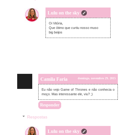
Lulu on the sky
segunda-feira, novembro 30, 2015
Oi Vitória,
Que ótimo que curtiu nosso muso
big beijos
Camila Faria
domingo, novembro 29, 2015
Eu não vejo Game of Thrones e não conhecia o
moço. Mas interessante ele, viu? ;)
Responder
Respostas
Lulu on the sky