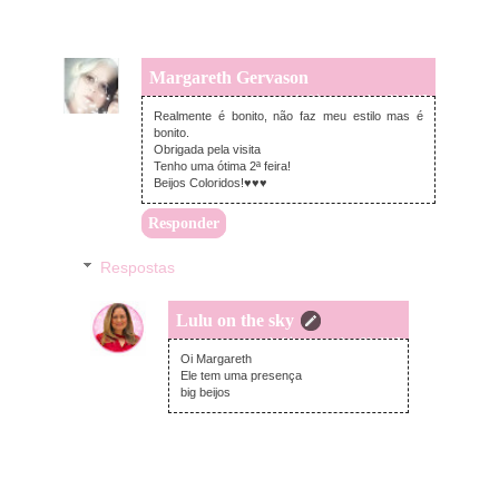
Margareth Gervason
segunda-feira, novembro 30, 2015
Realmente é bonito, não faz meu estilo mas é
bonito.
Obrigada pela visita
Tenho uma ótima 2ª feira!
Beijos Coloridos!♥♥♥
Responder
Respostas
Lulu on the sky
segunda-feira, novembro 30, 2015
Oi Margareth
Ele tem uma presença
big beijos