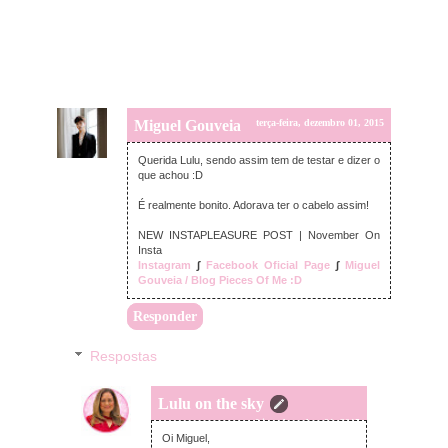
Miguel Gouveia
terça-feira, dezembro 01, 2015
Querida Lulu, sendo assim tem de testar e dizer o
que achou :D
É realmente bonito. Adorava ter o cabelo assim!
NEW INSTAPLEASURE POST | November On
Insta
Instagram
∫
Facebook Oficial Page
∫
Miguel
Gouveia / Blog Pieces Of Me :D
Responder
Respostas
Lulu on the sky
terça-feira, dezembro 01, 2015
Oi Miguel,