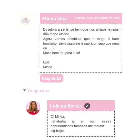
Minda Silva
segunda-feira, novembro 30, 2015
Eu adoro a série, se bem que nos últimos tempos
não tenho olhado ...
Agora vamos combinar que o moço é bem
bonitinho, alem disso ele é capricorniano que nem
eu ... :)
Muito bom teu post Lulu!
Bjos
Minda
Responder
Respostas
Lulu on the sky
terça-feira, dezembro 01, 2015
Oi Minda,
hahahaha ai ai viu.. esses
capricornianos famosos me matam
big beijos