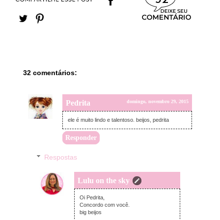
32 comentários:
Pedrita
domingo, novembro 29, 2015
ele é muito lindo e talentoso. beijos, pedrita
Responder
Respostas
Lulu on the sky
segunda-feira, novembro 30, 2015
Oi Pedrita,
Concordo com você.
big beijos