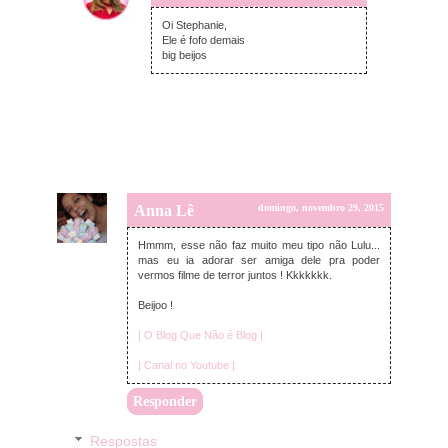
segunda-feira, novembro 30, 2015
Oi Stephanie,
Ele é fofo demais
big beijos
Anna Lê
domingo, novembro 29, 2015
Hmmm, esse não faz muito meu tipo não Lulu...
mas eu ia adorar ser amiga dele pra poder
vermos filme de terror juntos ! Kkkkkkk.
Beijoo !
| O Blog Que Não é Blog |
| Canal no Youtube |
Responder
Respostas