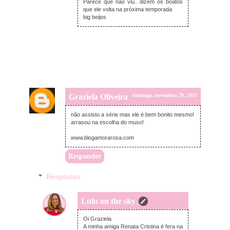
Parece que não viu.. dizem os boatos
que ele volta na próxima temporada
big beijos
Graziela Oliveira
domingo, novembro 29, 2015
não assisto a série mas ele é bem bonito mesmo!
arrasou na escolha do muso!
www.blogamorarosa.com
Responder
Respostas
Lulu on the sky
segunda-feira, novembro 30, 2015
Oi Graziela
A minha amiga Renata Cristina é fera na