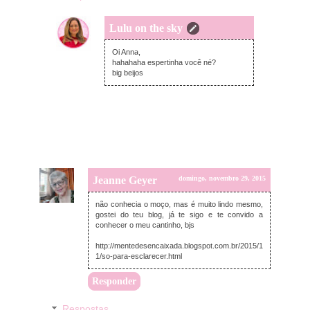
Lulu on the sky
segunda-feira, novembro 30, 2015
Oi Anna,
hahahaha espertinha você né?
big beijos
Jeanne Geyer
domingo, novembro 29, 2015
não conhecia o moço, mas é muito lindo mesmo,
gostei do teu blog, já te sigo e te convido a
conhecer o meu cantinho, bjs
http://mentedesencaixada.blogspot.com.br/2015/1
1/so-para-esclarecer.html
Responder
Respostas