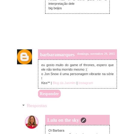
interpretação dele
big beijos
barbaramarques
domingo, novembro 29, 2015
eu gosto muito do game of thrones, espero que
ele não tenha morrido mesmo :(
o Jon Snow é uma personagem vibrante na série
!
Kiss** |
Blog da Jasmim
|
Instagram
Responder
Respostas
Lulu on the sky
segunda-feira, novembro 30, 2015
Oi Barbara