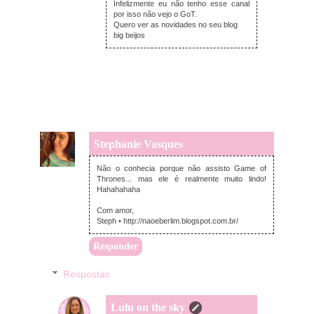
Infelizmente eu não tenho esse canal
por isso não vejo o GoT.
Quero ver as novidades no seu blog
big beijos
Stephanie Vasques
domingo, novembro 29, 2015
Não o conhecia porque não assisto Game of
Thrones... mas ele é realmente muito lindo!
Hahahahaha
Com amor,
Steph • http://naoeberlim.blogspot.com.br/
Responder
Respostas
Lulu on the sky