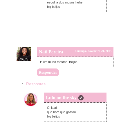
escolha dos musos hehe
big beijos
Nati Pereira
domingo, novembro 29, 2015
É um muso mesmo. Beijos
Responder
Respostas
Lulu on the sky
segunda-feira, novembro 30, 2015
Oi Nati,
que bom que gostou
big beijos