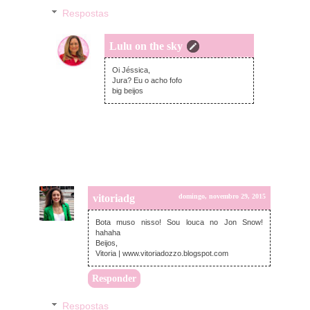
Respostas
Lulu on the sky
segunda-feira, novembro 30, 2015
Oi Jéssica,
Jura? Eu o acho fofo
big beijos
vitoriadg
domingo, novembro 29, 2015
Bota muso nisso! Sou louca no Jon Snow!
hahaha
Beijos,
Vitoria | www.vitoriadozzo.blogspot.com
Responder
Respostas