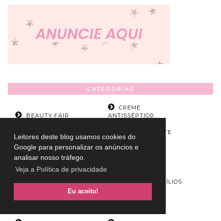
CATEGORIAS
CREME
BEAUTY FAIR
ANTISSÉPTICO
GEL ESFOLIANTE
Leitores deste blog usamos cookies do
DEMAQUILANTE
PARA MÃOS
Google para personalizar os anúncios e
LÁPIS PARA
analisar nosso tráfego.
GLOBOPLAY
SOBRANCELHAS
Veja a Política de privacidade
MADONNA
MÁSCARA DE CÍLIOS
Eu aceito!
PRIMER PARA
NETFLIX
OLHOS