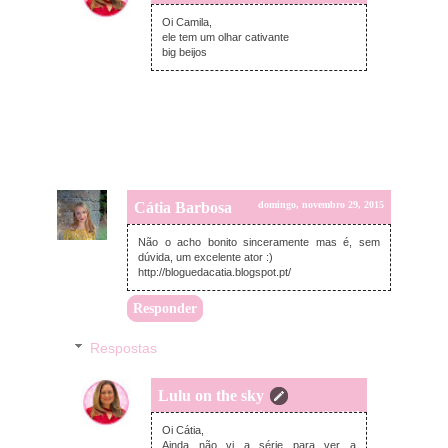
segunda-feira, novembro 30, 2015
Oi Camila,
ele tem um olhar cativante
big beijos
Cátia Barbosa
domingo, novembro 29, 2015
Não o acho bonito sinceramente mas é, sem
dúvida, um excelente ator :)
http://bloguedacatia.blogspot.pt/
Responder
Respostas
Lulu on the sky
segunda-feira, novembro 30, 2015
Oi Cátia,
Ainda não vi a série para ver a