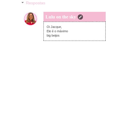
Respostas
Lulu on the sky
terça-feira, fevereiro 23, 2016
Oi Jacque,
Ele é o máximo
big beijos