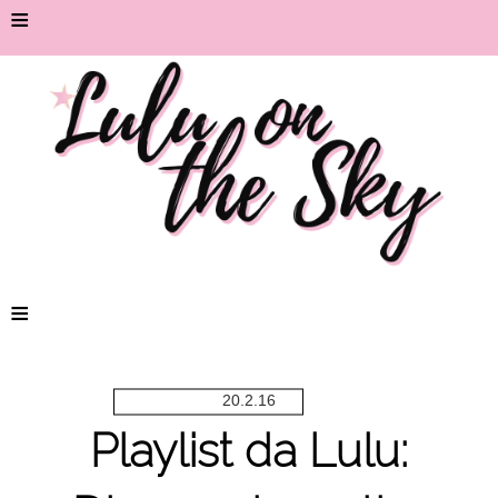
≡
≡
20.2.16
Playlist da Lulu: