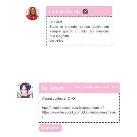
Lulu on the sky
domingo, fevereiro 21, 2016
Oi Carol,
Super te entendo, tb sou assim nem
sempre guardo o título das músicas
que eu gosto.
big beijos
Jac Sohari
segunda-feira, fevereiro 22, 2016
Adorei conhecer O>O
http://meubaudeestrelas.blogspot.com.br/
https://www.facebook.com/blogmeubaudeestrelas
/
Responder