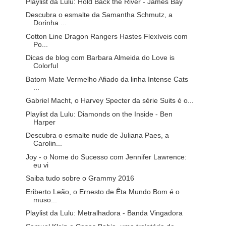
Playlist da Lulu: Hold Back the River - James Bay
Descubra o esmalte da Samantha Schmutz, a
Dorinha ...
Cotton Line Dragon Rangers Hastes Flexíveis com
Po...
Dicas de blog com Barbara Almeida do Love is
Colorful
Batom Mate Vermelho Afiado da linha Intense Cats
...
Gabriel Macht, o Harvey Specter da série Suits é o...
Playlist da Lulu: Diamonds on the Inside - Ben
Harper
Descubra o esmalte nude de Juliana Paes, a
Carolin...
Joy - o Nome do Sucesso com Jennifer Lawrence:
eu vi
Saiba tudo sobre o Grammy 2016
Eriberto Leão, o Ernesto de Êta Mundo Bom é o
muso...
Playlist da Lulu: Metralhadora - Banda Vingadora