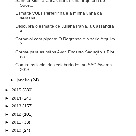
Samuel Klein e Casas Bahia, uma trajetória de
Suce...
Esmalte VULT Perfeitinha é a minha unha da
semana
Descubra o esmalte de Juliana Paiva, a Cassandra
e...
Carnaval com pipoca: O Regresso e a série Arquivo
X
Creme para as mãos Avon Encanto Sedução à Flor
da ...
Confira os looks das celebridades no SAG Awards
2016
►
janeiro
(24)
►
2015
(230)
►
2014
(240)
►
2013
(157)
►
2012
(101)
►
2011
(33)
►
2010
(24)