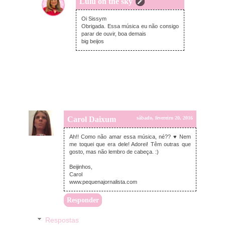
Lulu on the sky
domingo, fevereiro 21, 2016
Oi Sissym
Obrigada. Essa música eu não consigo
parar de ouvir, boa demais
big beijos
Carol Daixum
sábado, fevereiro 20, 2016
Ah!! Como não amar essa música, né?? ♥ Nem
me toquei que era dele! Adorei! Têm outras que
gosto, mas não lembro de cabeça. :)
Beijinhos,
Carol
www.pequenajornalista.com
Responder
Respostas