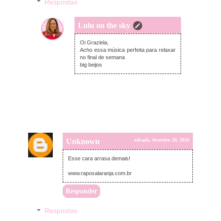
Respostas
Lulu on the sky
sábado, fevereiro 20, 2016
Oi Graziela,
Acho essa música perfeita para relaxar
no final de semana
big beijos
Unknown
sábado, fevereiro 20, 2016
Esse cara arrasa demais!
www.raposalaranja.com.br
Responder
Respostas