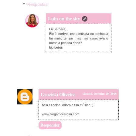
Respostas
Lulu on the sky
sábado, fevereiro 20, 2016
Oi Barbara,
Ele é incrível, essa música eu conhecia
há muito tempo mas não associava o
nome a pessoa sabe?
big beijos
Graziela Oliveira
sábado, fevereiro 20, 2016
bela escolha! adoro essa música :)
www.blogamorarosa.com
Responder