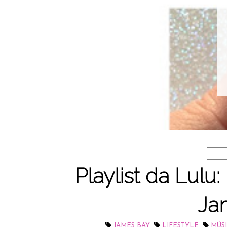
Playlist da Lulu:
Ja
,
,
JAMES BAY
LIFESTYLE
MÚS