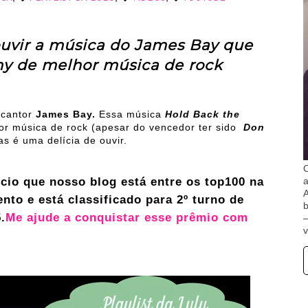
vir a música do James Bay que
y de melhor música de rock
 cantor
James Bay.
Essa música
Hold Back the
r música de rock (apesar do vencedor ter sido
Don
 é uma delícia de ouvir.
O
cio que nosso blog está entre os top100 na
A
to e está classificado para 2º turno de
b
.
Me ajude a conquistar esse prêmio com
v