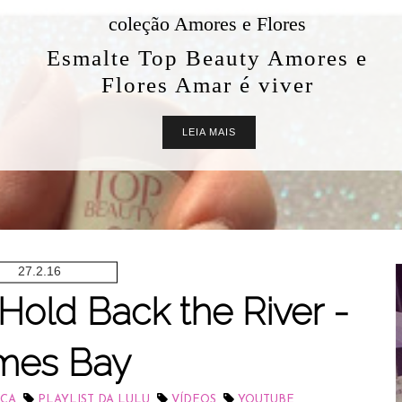
coleção Amores e Flores
Esmalte Top Beauty Amores e
Flores Amar é viver
LEIA MAIS
27.2.16
 Hold Back the River -
mes Bay
,
,
,
ICA
PLAYLIST DA LULU
VÍDEOS
YOUTUBE