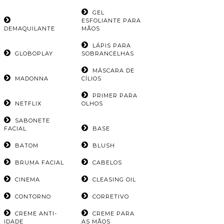
GEL
ESFOLIANTE PARA
DEMAQUILANTE
MÃOS
LÁPIS PARA
GLOBOPLAY
SOBRANCELHAS
MÁSCARA DE
MADONNA
CÍLIOS
PRIMER PARA
NETFLIX
OLHOS
SABONETE
FACIAL
BASE
BATOM
BLUSH
BRUMA FACIAL
CABELOS
CINEMA
CLEASING OIL
CONTORNO
CORRETIVO
CREME ANTI-
CREME PARA
IDADE
AS MÃOS