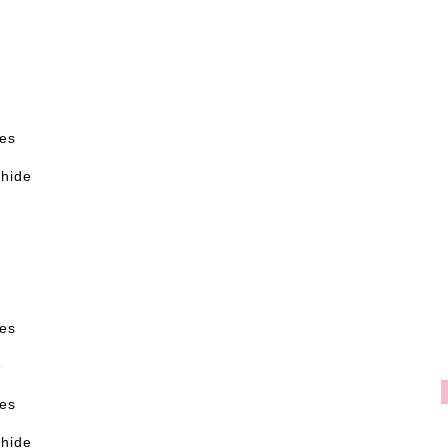
yes
 hide
yes
e
yes
 hide