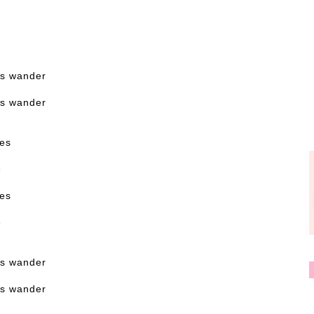
 us wander
 us wander
yes
e
yes
e
 us wander
 us wander