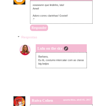
oowwwnn que lindinho, lulu!
Amei!
Adoro cores clarinhas! Gostei!
:*
Responder
Respostas
Lulu on the sky
quarta-feira, abril 05, 2017
Barbara,
Eu tb, costumo intercalar com as claras
big beijos
Ruiva Cohen
quarta-feira, abril 05, 2017