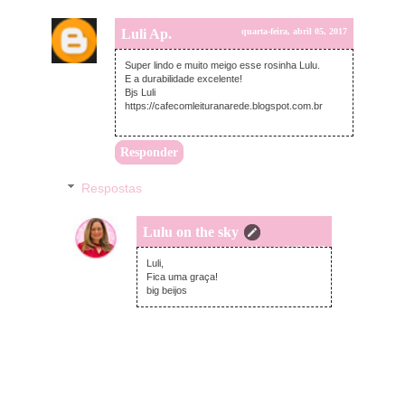
Luli Ap.
quarta-feira, abril 05, 2017
Super lindo e muito meigo esse rosinha Lulu.
E a durabilidade excelente!
Bjs Luli
https://cafecomleituranarede.blogspot.com.br
Responder
Respostas
Lulu on the sky
quarta-feira, abril 05, 2017
Luli,
Fica uma graça!
big beijos