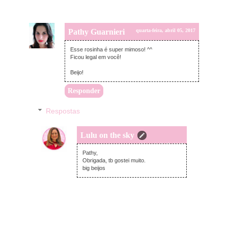
Pathy Guarnieri
quarta-feira, abril 05, 2017
Esse rosinha é super mimoso! ^^
Ficou legal em você!
Beijo!
Responder
Respostas
Lulu on the sky
quarta-feira, abril 05, 2017
Pathy,
Obrigada, tb gostei muito.
big beijos