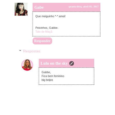
Gabe
quarta-feira, abril 05, 2017
Que meiguinho *-* amei!
Peixinhos, Gabbe.
Talo de Maçã
Responder
Respostas
Lulu on the sky
quarta-feira, abril 05, 2017
Gabbe,
Fica bem feminino
big beijos