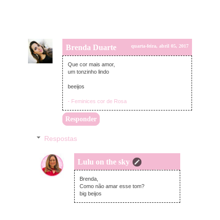
Brenda Duarte
quarta-feira, abril 05, 2017
Que cor mais amor,
um tonzinho lindo
beeijos
- Feminices cor de Rosa
Responder
Respostas
Lulu on the sky
quarta-feira, abril 05, 2017
Brenda,
Como não amar esse tom?
big beijos