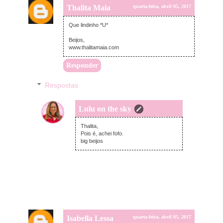
Thalita Maia
quarta-feira, abril 05, 2017
Que lindinho *U*
Beijos,
www.thalitamaia.com
Responder
Respostas
Lulu on the sky
quarta-feira, abril 05, 2017
Thalita,
Pois é, achei fofo.
big beijos
Isabella Lessa
quarta-feira, abril 05, 2017