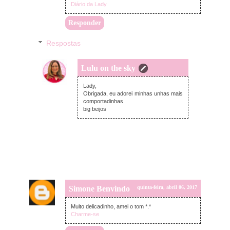
Diário da Lady
Responder
Respostas
Lulu on the sky
quinta-feira, abril 06, 2017
Lady,
Obrigada, eu adorei minhas unhas mais
comportadinhas
big beijos
Simone Benvindo
quinta-feira, abril 06, 2017
Muito delicadinho, amei o tom *.*
Charme-se