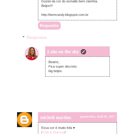
Gostei da cor do esmalte bem clarinha.
Beijos!!!
http://bemcandy.blogspot.com.br
Responder
Respostas
Lulu on the sky
quarta-feira, abril 05, 2017
Beatriz,
Fica super discreto.
big beijos
micheli martins
quarta-feira, abril 05, 2017
Essa cor é muito fofa ♥
/
Hair & Makeup
/