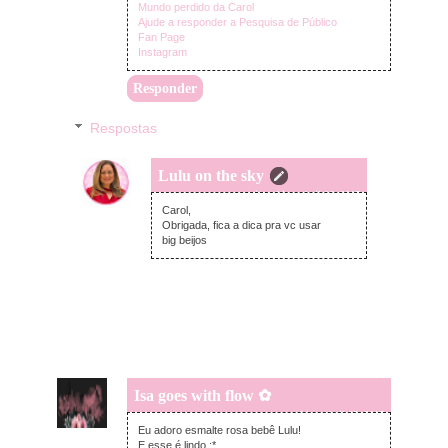
Mundo perdido da Carol
Ajude a responder a Pesquisa de Público
Fan Page
Instagram
Responder
Respostas
Lulu on the sky
quinta-feira, abril 06, 2017
Carol,
Obrigada, fica a dica pra vc usar
big beijos
Isa goes with flow ✿
quarta-feira, abril 05, 2017
Eu adoro esmalte rosa bebê Lulu!
E esse é lindo :*