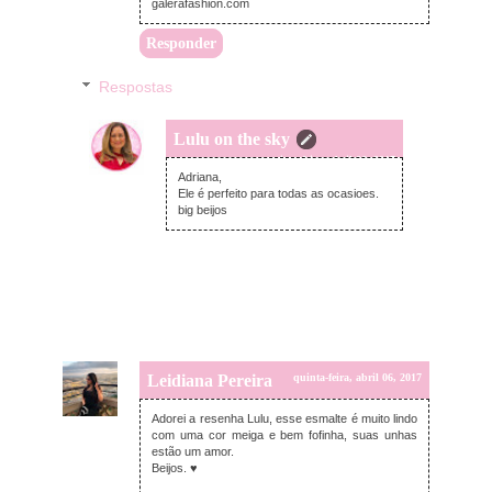
galerafashion.com
Responder
Respostas
Lulu on the sky
quinta-feira, abril 06, 2017
Adriana,
Ele é perfeito para todas as ocasioes.
big beijos
Leidiana Pereira
quinta-feira, abril 06, 2017
Adorei a resenha Lulu, esse esmalte é muito lindo
com uma cor meiga e bem fofinha, suas unhas
estão um amor.
Beijos. ♥