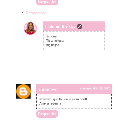
Responder
Respostas
Lulu on the sky
quinta-feira, abril 06, 2017
Simone,
Tb amei usar
big beijos
Unknown
domingo, abril 23, 2017
wowowo, que fofurinha essa cor!!!
Amei a resenha
Responder