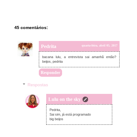
45 comentários:
Pedrita
quarta-feira, abril 05, 2017
bacana lulu, a entrevista sai amanhã então?
beijos, pedrita
Responder
Respostas
Lulu on the sky
quarta-feira, abril 05, 2017
Pedrita,
Sai sim, já está programado
big beijos