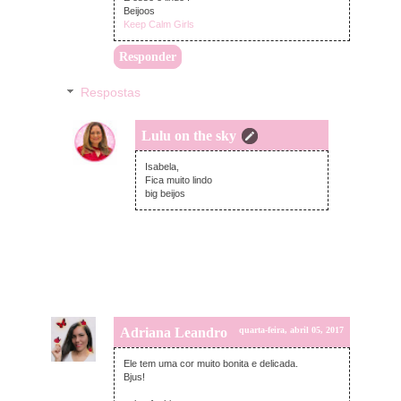
Beijoos
Keep Calm Girls
Responder
Respostas
Lulu on the sky
quinta-feira, abril 06, 2017
Isabela,
Fica muito lindo
big beijos
Adriana Leandro
quarta-feira, abril 05, 2017
Ele tem uma cor muito bonita e delicada.
Bjus!