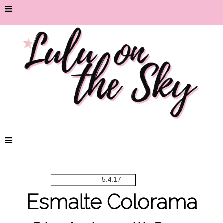
≡
≡
5.4.17
Esmalte Colorama