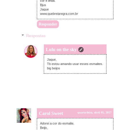
cor é linda.
Bjus
Jaque
www.quebreiaregra.com.br
Responder
Respostas
Lulu on the sky
quinta-feira, abril 06, 2017
Jaque,
Tb estou amando usar esses esmaltes.
big beijos
Carol Sweet
quarta-feira, abril 05, 2017
Adorei a cor do esmalte.
Beijo,