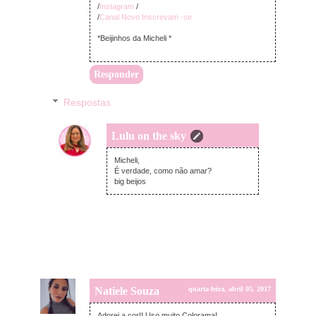
/
Instagram
/
/
Canal Novo Inscrevam -se
*Beijinhos da Micheli *
Responder
Respostas
Lulu on the sky
quarta-feira, abril 05, 2017
Micheli,
É verdade, como não amar?
big beijos
Natiele Souza
quarta-feira, abril 05, 2017
Adorei a cor!! Uso muito Colorama!