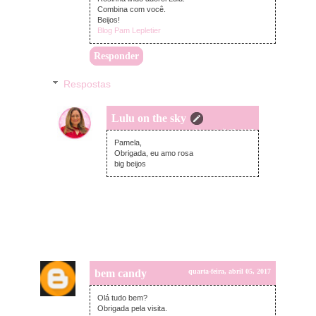
Combina com você.
Beijos!
Blog Pam Lepletier
Responder
Respostas
Lulu on the sky
quarta-feira, abril 05, 2017
Pamela,
Obrigada, eu amo rosa
big beijos
bem candy
quarta-feira, abril 05, 2017
Olá tudo bem?
Obrigada pela visita.