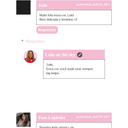
Julie
quarta-feira, abril 05, 2017
Muito fofa essa cor, Lulu!
Bem delicada e feminina <3
Responder
Respostas
Lulu on the sky
quarta-feira, abril 05, 2017
Julie,
Essa cor você pode usar sempre.
big beijos
Pam Lepletier
quarta-feira, abril 05, 2017
Rosinha lindo adorei Lulu.