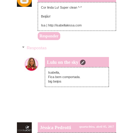
Cor linda Lu! Super clean *-*
Beijão!
Isa | http://isabellalessa.com
Responder
Respostas
Lulu on the sky
quarta-feira, abril 05, 2017
Isabella,
Fica bem comportada.
big beijos
Jéssica Pedrotti
quarta-feira, abril 05, 2017