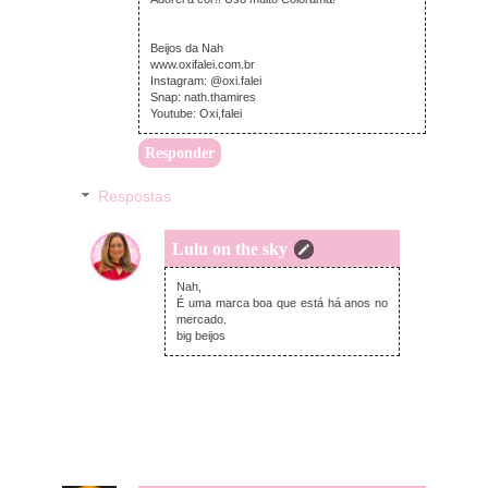
Beijos da Nah
www.oxifalei.com.br
Instagram: @oxi.falei
Snap: nath.thamires
Youtube: Oxi,falei
Responder
Respostas
Lulu on the sky
quarta-feira, abril 05, 2017
Nah,
É uma marca boa que está há anos no
mercado.
big beijos