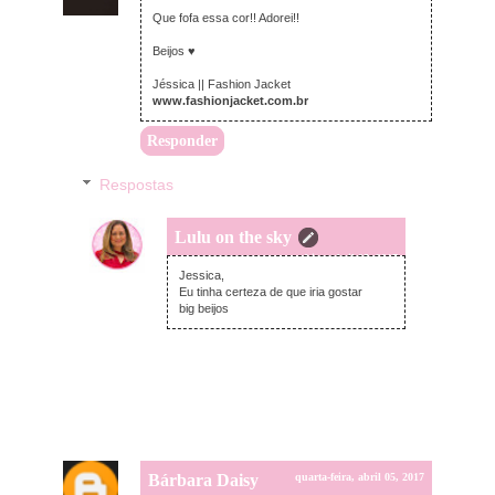
Que fofa essa cor!! Adorei!!
Beijos ♥
Jéssica || Fashion Jacket
www.fashionjacket.com.br
Responder
Respostas
Lulu on the sky
quarta-feira, abril 05, 2017
Jessica,
Eu tinha certeza de que iria gostar
big beijos
Bárbara Daisy
quarta-feira, abril 05, 2017