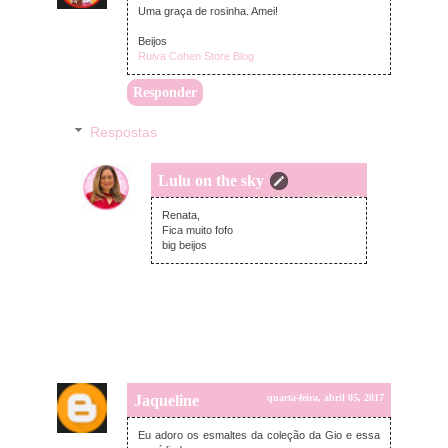
Uma graça de rosinha. Amei!
Beijos
Ruiva Cohen Store Blog
Responder
Respostas
Lulu on the sky
quinta-feira, abril 06, 2017
Renata,
Fica muito fofo
big beijos
Jaqueline
quarta-feira, abril 05, 2017
Eu adoro os esmaltes da coleção da Gio e essa