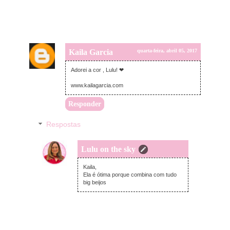
Kaila Garcia
quarta-feira, abril 05, 2017
Adorei a cor , Lulu! ❤
www.kailagarcia.com
Responder
Respostas
Lulu on the sky
quarta-feira, abril 05, 2017
Kaila,
Ela é ótima porque combina com tudo
big beijos