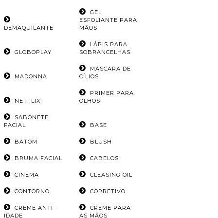
GEL
ESFOLIANTE PARA
DEMAQUILANTE
MÃOS
LÁPIS PARA
GLOBOPLAY
SOBRANCELHAS
MÁSCARA DE
MADONNA
CÍLIOS
PRIMER PARA
NETFLIX
OLHOS
SABONETE
FACIAL
BASE
BATOM
BLUSH
BRUMA FACIAL
CABELOS
CINEMA
CLEASING OIL
CONTORNO
CORRETIVO
CREME ANTI-
CREME PARA
IDADE
AS MÃOS