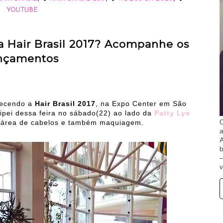
YOUTUBE
a Hair Brasil 2017? Acompanhe os
nçamentos
ntecendo a
Hair Brasil 2017
, na Expo Center em São
cipei dessa feira no sábado(22) ao lado da
Patty Lye
O
 área de cabelos e também maquiagem.
A
b
v