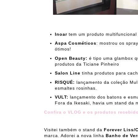
Inoar
tem um produto multifuncional
Aspa Cosméticos
: mostrou os spra
ótimos!
Open Beauty:
é tipo uma glambox q
produtos da Ticiane Pinheiro
Salon Line
tinha produtos para cach
RISQUÉ:
lançamento da coleção Mul
esmaltes rosinhas.
VULT:
lançamento dos batons e esma
Fora da Ikesaki, havia um stand da 
Confira o VLOG e os produtos recebido
Visitei também o stand da
Forever Liss
marca. Adorei a nova linha
Banho de Ver