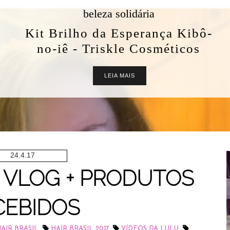
beleza solidária
Kit Brilho da Esperança Kibô-
no-iê - Triskle Cosméticos
LEIA MAIS
24.4.17
17: VLOG + PRODUTOS
CEBIDOS
,
,
,
AIR BRASIL
HAIR BRASIL 2017
VÍDEOS DA LULU