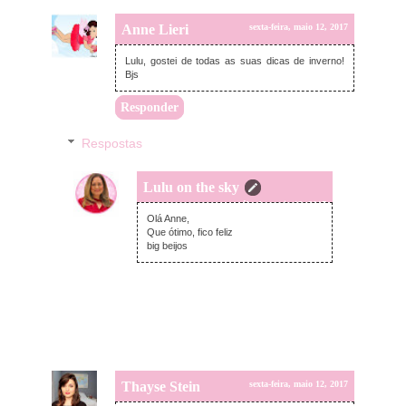
Anne Lieri
sexta-feira, maio 12, 2017
Lulu, gostei de todas as suas dicas de inverno!
Bjs
Responder
Respostas
Lulu on the sky
sábado, maio 13, 2017
Olá Anne,
Que ótimo, fico feliz
big beijos
Thayse Stein
sexta-feira, maio 12, 2017