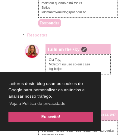
moletom quando está frio rs
Beijos
lolamantovani.blogspot.com.br
Responder
Respostas
Lulu on the sky
sábado, maio 13, 2017
Olá Tay,
Moletom eu uso só em casa
big beijos
Leitores deste blog usamos cookies do
Google para personalizar os anúncios e
analisar nosso tráfego.
Veja a Política de privacidade
Unknown
sexta-feira, maio 12, 2017
Eu aceito!
Oi Lulu
verdade ainda bem que podemos aproveitar
algumas peças