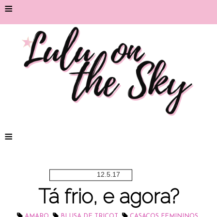
≡
≡
12.5.17
Tá frio, e agora?
,
,
,
AMARO
BLUSA DE TRICOT
CASACOS FEMININOS