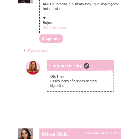
AMEI o terceiro e o último look, que inspirações
lindas, Lulu!
❤
Beijos
Brilho de Aluguel
Responder
Respostas
Lulu on the sky
sábado, maio 13, 2017
Olá Thay
Esses looks são lindos demais
big beijos
Beleza Make
sexta-feira, maio 12, 2017