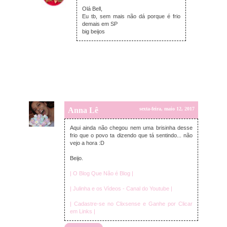
sábado, maio 13, 2017
Olá Bell,
Eu tb, sem mais não dá porque é frio
demais em SP
big beijos
Anna Lê
sexta-feira, maio 12, 2017
Aqui ainda não chegou nem uma brisinha desse
frio que o povo ta dizendo que tá sentindo... não
vejo a hora :D
Beijo.
| O Blog Que Não é Blog |
| Julinha e os Vídeos - Canal do Youtube |
| Cadastre-se no Clixsense e Ganhe por Clicar
em Links |