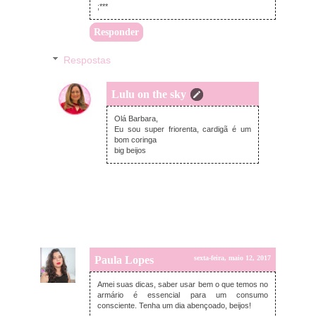
;***
Responder
Respostas
Lulu on the sky
sábado, maio 13, 2017
Olá Barbara,
Eu sou super friorenta, cardigã é um
bom coringa
big beijos
Paula Lopes
sexta-feira, maio 12, 2017
Amei suas dicas, saber usar bem o que temos no
armário é essencial para um consumo
consciente. Tenha um dia abençoado, beijos!