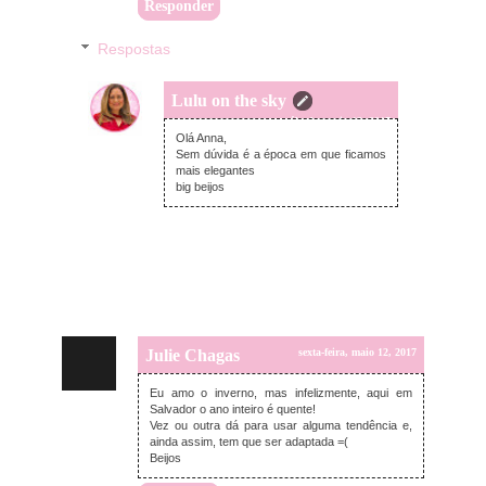
Responder
Respostas
Lulu on the sky
sábado, maio 13, 2017
Olá Anna,
Sem dúvida é a época em que ficamos
mais elegantes
big beijos
Julie Chagas
sexta-feira, maio 12, 2017
Eu amo o inverno, mas infelizmente, aqui em
Salvador o ano inteiro é quente!
Vez ou outra dá para usar alguma tendência e,
ainda assim, tem que ser adaptada =(
Beijos