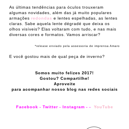
As últimas tendências para óculos trouxeram
algumas novidades, além das já muito populares
armações
redondas
e lentes espelhadas, as lentes
claras. Sabe aquela lente dégradé que deixa
os
olhos visíveis? Elas voltaram com tudo, e nas mais
diversas cores e formatos. Vamos arrisca
r?
*release enviado pela assessoria de imprensa Amaro
E você gostou mais de qual peça de inverno?
Somos muito felizes 2017!
Gostou? Compartilhe!
Aproveite
para acompanhar nosso blog nas redes sociais
Facebook
-
Twitter
-
Instagram
-
-
YouTu
be