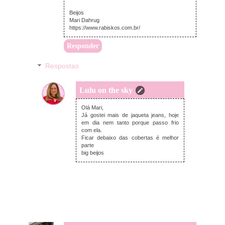
Beijos
Mari Dahrug
https://www.rabiskos.com.br/
Responder
Respostas
Lulu on the sky
sábado, maio 13, 2017
Olá Mari,
Já gostei mais de jaqueta jeans, hoje
em dia nem tanto porque passo frio
com ela.
Ficar debaixo das cobertas é melhor
parte
big beijos