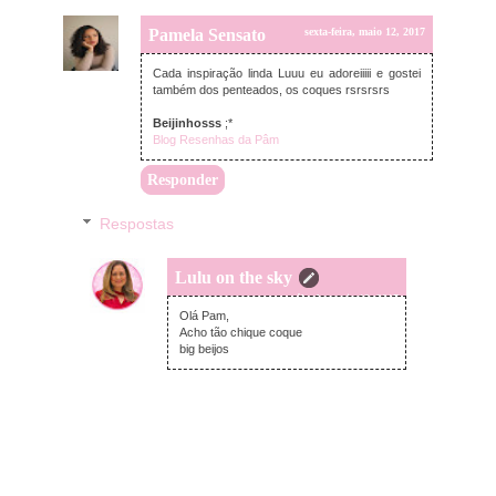
Pamela Sensato
sexta-feira, maio 12, 2017
Cada inspiração linda Luuu eu adoreiiiii e gostei
também dos penteados, os coques rsrsrsrs
Beijinhosss
;*
Blog Resenhas da Pâm
Responder
Respostas
Lulu on the sky
sábado, maio 13, 2017
Olá Pam,
Acho tão chique coque
big beijos