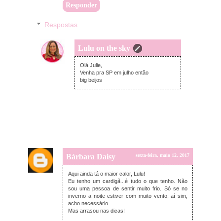
Responder
Respostas
Lulu on the sky
sábado, maio 13, 2017
Olá Julie,
Venha pra SP em julho então
big beijos
Bárbara Daisy
sexta-feira, maio 12, 2017
Aqui ainda tá o maior calor, Lulu!
Eu tenho um cardigã...é tudo o que tenho. Não
sou uma pessoa de sentir muito frio. Só se no
inverno a noite estiver com muito vento, aí sim,
acho necessário.
Mas arrasou nas dicas!