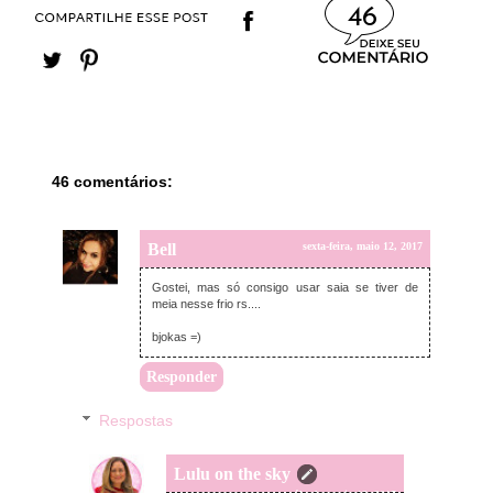
46
46 comentários:
Bell
sexta-feira, maio 12, 2017
Gostei, mas só consigo usar saia se tiver de
meia nesse frio rs....
bjokas =)
Responder
Respostas
Lulu on the sky