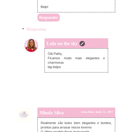
Beijo!
Responder
Respostas
Lulu on the sky
sábado, maio 13, 2017
Olá Pathy,
Ficamos muito mais elegantes e
charmosas
big beijos
Minda Silva
sexta-feira, maio 12, 2017
Realmente são looks bem elegantes e bonitos,
prontos para arrasar nesse inverno
O último modelo fiquei apaixonada