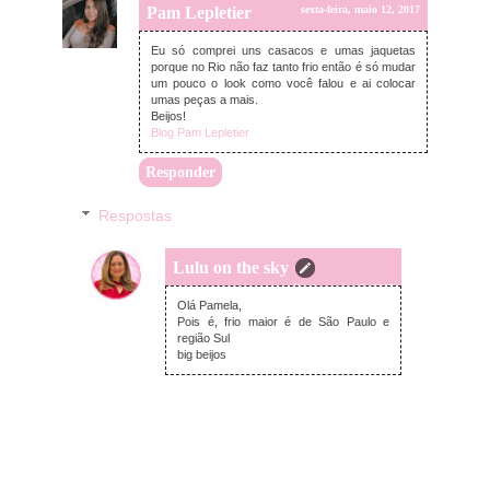
Pam Lepletier
sexta-feira, maio 12, 2017
Eu só comprei uns casacos e umas jaquetas
porque no Rio não faz tanto frio então é só mudar
um pouco o look como você falou e ai colocar
umas peças a mais.
Beijos!
Blog Pam Lepletier
Responder
Respostas
Lulu on the sky
sábado, maio 13, 2017
Olá Pamela,
Pois é, frio maior é de São Paulo e
região Sul
big beijos