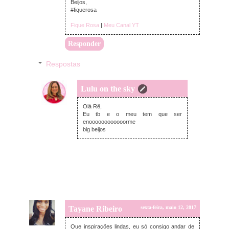
Beijos,
#fiquerosa
Fique Rosa
|
Meu Canal YT
Responder
Respostas
Lulu on the sky
sábado, maio 13, 2017
Olá Rê,
Eu tb e o meu tem que ser
enoooooooooooorme
big beijos
Tayane Ribeiro
sexta-feira, maio 12, 2017
Que inspirações lindas, eu só consigo andar de