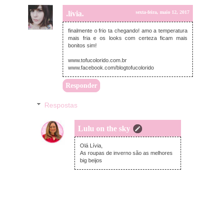
.lívia.
sexta-feira, maio 12, 2017
finalmente o frio ta chegando! amo a temperatura
mais fria e os looks com certeza ficam mais
bonitos sim!
www.tofucolorido.com.br
www.facebook.com/blogtofucolorido
Responder
Respostas
Lulu on the sky
sábado, maio 13, 2017
Olá Lívia,
As roupas de inverno são as melhores
big beijos