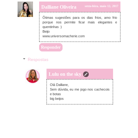
Dalliane Oliveira
sexta-feira, maio 12, 2017
Ótimas sugestões para os dias frios, amo frio
porque nos permite ficar mais elegantes e
quentinhas :)
Beijo
www.universomacherie.com
Responder
Respostas
Lulu on the sky
sábado, maio 13, 2017
Olá Dalliane,
Sem dúvida, eu me jogo nos cachecois
e botas
big beijos