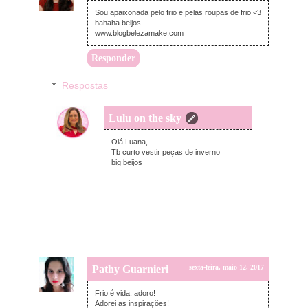
Sou apaixonada pelo frio e pelas roupas de frio <3
hahaha beijos
www.blogbelezamake.com
Responder
Respostas
Lulu on the sky
sábado, maio 13, 2017
Olá Luana,
Tb curto vestir peças de inverno
big beijos
Pathy Guarnieri
sexta-feira, maio 12, 2017
Frio é vida, adoro!
Adorei as inspirações!