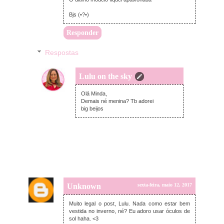
Bjs (•?•)
Responder
Respostas
Lulu on the sky
sábado, maio 13, 2017
Olá Minda,
Demais né menina? Tb adorei
big beijos
Unknown
sexta-feira, maio 12, 2017
Muito legal o post, Lulu. Nada como estar bem
vestida no inverno, né? Eu adoro usar óculos de
sol haha. <3