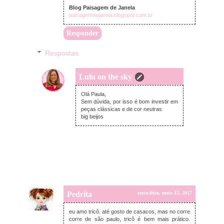
Blog Paisagem de Janela
paisagemdejanela.blogspot.com.br
Responder
Respostas
Lulu on the sky
sábado, maio 13, 2017
Olá Paula,
Sem dúvida, por isso é bom investir em
peças clássicas e de cor neutras
big beijos
Pedrita
sexta-feira, maio 12, 2017
eu amo tricô. até gosto de casacos, mas no corre
corre de são paulo, tricô é bem mais prático.