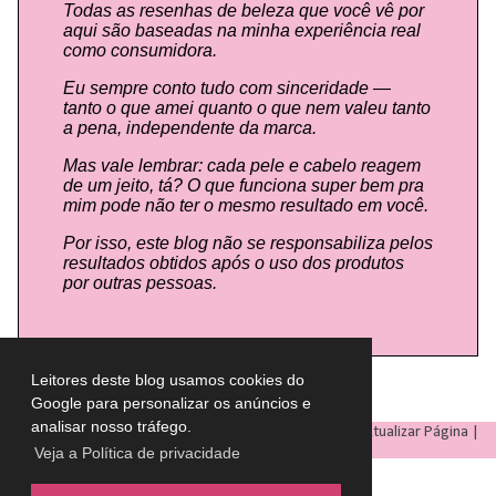
Todas as resenhas de beleza que você vê por
aqui são baseadas na minha experiência real
como consumidora.
Eu sempre conto tudo com sinceridade —
tanto o que amei quanto o que nem valeu tanto
a pena, independente da marca.
Mas vale lembrar: cada pele e cabelo reagem
de um jeito, tá? O que funciona super bem pra
mim pode não ter o mesmo resultado em você.
Por isso, este blog não se responsabiliza pelos
resultados obtidos após o uso dos produtos
por outras pessoas.
Leitores deste blog usamos cookies do
Google para personalizar os anúncios e
analisar nosso tráfego.
LULU ON THE SKY
- Todos os direitos reservados © |
Atualizar Página
|
Veja a Política de privacidade