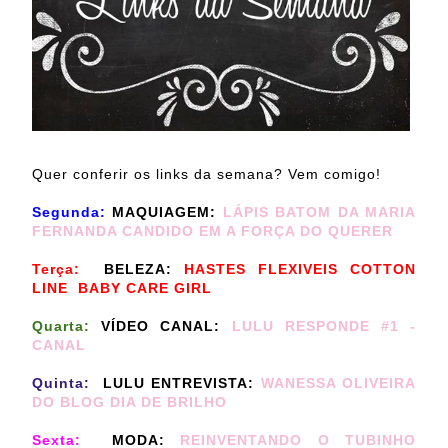
Quer conferir os links da semana? Vem comigo!
Segunda:
MAQUIAGEM:
LÁPIS BATOM DA MARIA
FERNANDA CANDIDO EM A FORÇA DO QUERER
Terça:
BELEZA:
HASTES FLEXIVEIS COTTON
LINE BABY CARE GIRL
Quarta:
VÍDEO CANAL:
LULU RESPONDE #1 -
CANAL
Quinta:
LULU ENTREVISTA:
WANESSA OLIVEIRA
DO BLOG DIA DE BRILHO
Sexta:
MODA:
REINVENTANDO O TUBINHO