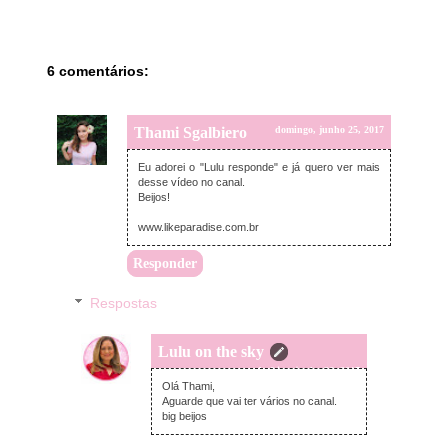
6 comentários:
Thami Sgalbiero
domingo, junho 25, 2017
Eu adorei o "Lulu responde" e já quero ver mais
desse vídeo no canal.
Beijos!
www.likeparadise.com.br
Responder
Respostas
Lulu on the sky
segunda-feira, junho 26, 2017
Olá Thami,
Aguarde que vai ter vários no canal.
big beijos