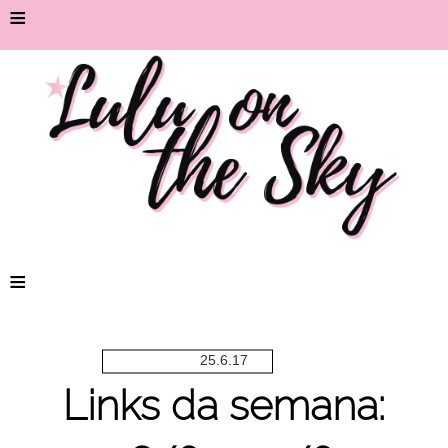
≡
≡
25.6.17
Links da semana: