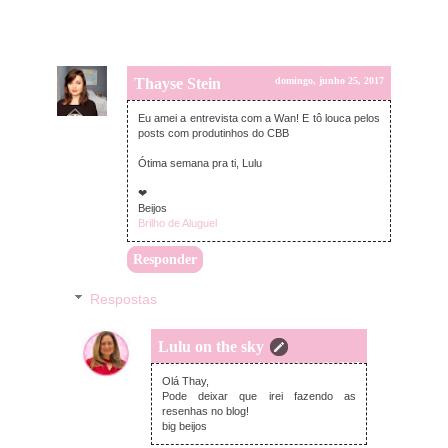
Thayse Stein
domingo, junho 25, 2017
Eu amei a entrevista com a Wan! E tô louca pelos
posts com produtinhos do CBB
Ótima semana pra ti, Lulu
❤
Beijos
Brilho de Aluguel
Responder
Respostas
Lulu on the sky
segunda-feira, junho 26, 2017
Olá Thay,
Pode deixar que irei fazendo as
resenhas no blog!
big beijos