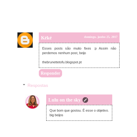
Kéké
domingo, junho 25, 2017
Esses posts são muito fixes :p Assim não
perdemos nenhum post, beijo
thebrunettetofu.blogspot.pt
Responder
Respostas
Lulu on the sky
segunda-feira, junho 26, 2017
Que bom que gostou. É esse o objetivo.
big beijos