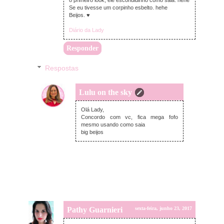
o primeiro look, ele escondidinho como saia. hehe
Se eu tivesse um corpinho esbelto. hehe
Beijos. ♥
Diário da Lady
Responder
Respostas
Lulu on the sky
segunda-feira, junho 26, 2017
Olá Lady,
Concordo com vc, fica mega fofo
mesmo usando como saia
big beijos
Pathy Guarnieri
sexta-feira, junho 23, 2017