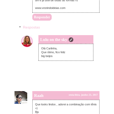
um e já usei de todas as formas rs
www.vestindoideias.com
Responder
Respostas
Lulu on the sky
segunda-feira, junho 26, 2017
Olá Carlinha,
Que ótimo, fico feliz
big beijos
Raah
sexta-feira, junho 23, 2017
Que looks lindos , adorei a combinação com tênis
=)
Bjs