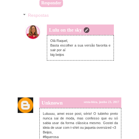
Responder
Respostas
Lulu on the sky
segunda-feira, junho 26, 2017
Olá Raquel,
Basta escolher a sua versão favorita e
sair por aí
big beijos
Unknown
sexta-feira, junho 23, 2017
Luluuuu, amei esse post, sério! O tubinho preto
nunca sai de moda, mas confesso que eu só
sabia usar da forma clássica mesmo. Gostei da
ideia de usar com t-shirt ou jaqueta oversized <3
Beijos,
#fiquerosa