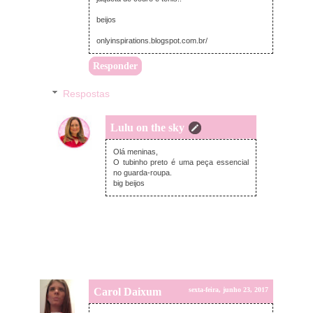
beijos
onlyinspirations.blogspot.com.br/
Responder
Respostas
Lulu on the sky
segunda-feira, junho 26, 2017
Olá meninas,
O tubinho preto é uma peça essencial
no guarda-roupa.
big beijos
Carol Daixum
sexta-feira, junho 23, 2017