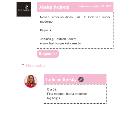
Jéssica Pedrotti
sexta-feira, junho 23, 2017
Nossa, amei as dicas, Lulu. O look fica super
moderno.
Beijos ♥
Jéssica || Fashion Jacket
www.fashionjacket.com.br
Responder
Respostas
Lulu on the sky
segunda-feira, junho 26, 2017
Olá Jé,
Fica mesmo, basta escolher.
big beijos