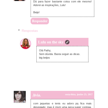
Dá para fazer bastante coisa com ele mesmo!
Adorei as inspirações, Lulu!
Beijo!
Responder
Respostas
Lulu on the sky
segunda-feira, junho 26, 2017
Olá Pathy,
Sem dúvida. Basta seguir as dicas.
big beijos
.lívia.
sexta-feira, junho 23, 2017
com jaquetas e tenis eu adoro pq fica mais
despojado; mas é msm uma peça super coringa,