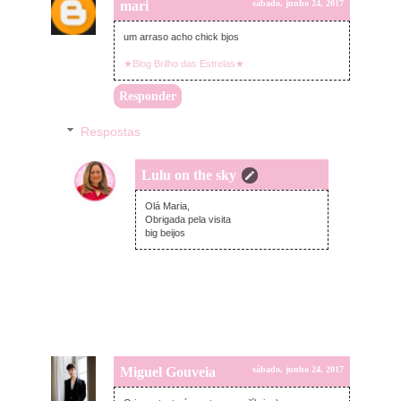
mari
sábado, junho 24, 2017
um arraso acho chick bjos
★Blog Brilho das Estrelas★
Responder
Respostas
Lulu on the sky
segunda-feira, junho 26, 2017
Olá Maria,
Obrigada pela visita
big beijos
Miguel Gouveia
sábado, junho 24, 2017