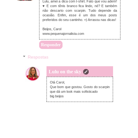
Lulu, amei a dica com t-shirt. Fato que vou aderir!
♥ E com tênis branco fica lindo, né? E também
não descarto com scarpin. Tudo depende da
ocasião. Enfim, esse é um dos meus posts
preferidos do seu cantinho. =) Arrasou nas dicas!
Beijos, Carol
www.pequenajornalista.com
Responder
Respostas
Lulu on the sky
segunda-feira, junho 26, 2017
Olá Carol,
Que bom que gostou. Gosto do scarpin
que dá um look mais sofisticado
big beijos