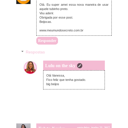
Olá. Eu super amei essa nova maneira de usar
aquele tubinho preto.
Vou aderir.
Obrigada por esse post.
Beijocas.
www.meumundosecreto.com.br
Responder
Respostas
Lulu on the sky
segunda-feira, junho 26, 2017
Olá Vanessa,
Fico feliz que tenha gostado.
big beijos
sexta-feira, junho 23, 2017