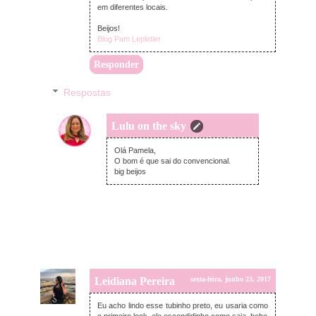
em diferentes locais.
Beijos!
Blog Pam Lepletier
Responder
Respostas
Lulu on the sky
segunda-feira, junho 26, 2017
Olá Pamela,
O bom é que sai do convencional.
big beijos
Leidiana Pereira
sexta-feira, junho 23, 2017
Eu acho lindo esse tubinho preto, eu usaria como