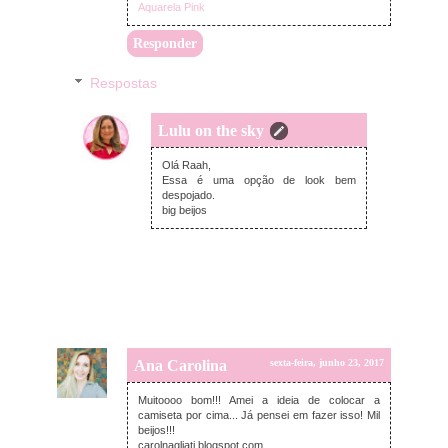
Aquarela Pink
Responder
Respostas
Lulu on the sky
segunda-feira, junho 26, 2017
Olá Raah,
Essa é uma opção de look bem
despojado.
big beijos
Ana Carolina
sexta-feira, junho 23, 2017
Muitoooo bom!!! Amei a ideia de colocar a
camiseta por cima... Já pensei em fazer isso! Mil
beijos!!!
carolnagliati.blogspot.com