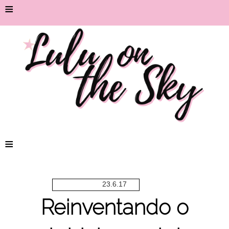
≡
≡
23.6.17
Reinventando o