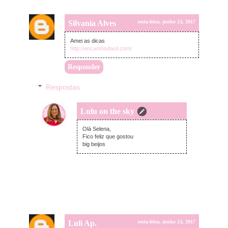
Silvania Alves
sexta-feira, junho 23, 2017
Amei as dicas
http://encantosdasil.com/
Responder
Respostas
Lulu on the sky
segunda-feira, junho 26, 2017
Olá Selena,
Fico feliz que gostou
big beijos
Luli Ap.
sexta-feira, junho 23, 2017