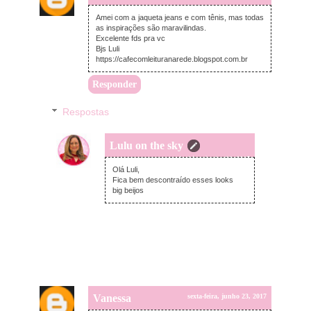
Amei com a jaqueta jeans e com tênis, mas todas
as inspirações são maravilindas.
Excelente fds pra vc
Bjs Luli
https://cafecomleituranarede.blogspot.com.br
Responder
Respostas
Lulu on the sky
segunda-feira, junho 26, 2017
Olá Luli,
Fica bem descontraído esses looks
big beijos
Vanessa
sexta-feira, junho 23, 2017