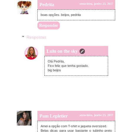
Pedrita
sexta-feira, junho 23, 2017
boas opções. beijos, pedrita
Responder
Respostas
Lulu on the sky
segunda-feira, junho 26, 2017
Olá Pedrita,
Fico feliz que tenha gostado.
big beijos
Pam Lepletier
sexta-feira, junho 23, 2017
Amei a opção com T-shirt e jaqueta oversized.
Belas dicas para usar bastante o tubinho preto