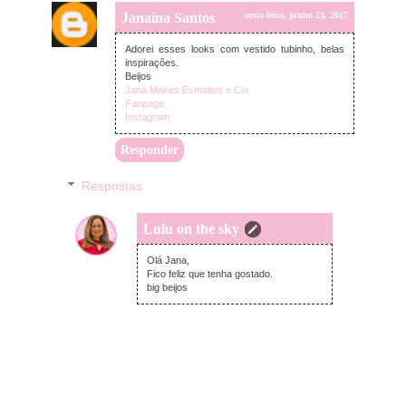
Janaína Santos
sexta-feira, junho 23, 2017
Adorei esses looks com vestido tubinho, belas
inspirações.
Beijos
Jana Makes Esmaltes e Cia
Fanpage
Instagram
Responder
Respostas
Lulu on the sky
segunda-feira, junho 26, 2017
Olá Jana,
Fico feliz que tenha gostado.
big beijos