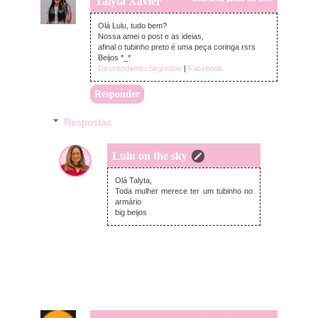
Talyta Xavier
Olá Lulu, tudo bem?
Nossa amei o post e as ideias,
afinal o tubinho preto é uma peça coringa rsrs
Beijos *_*
Desvendando Segredos
|
Facebook
Responder
Respostas
Lulu on the sky
segunda-feira, junho 26, 2017
Olá Talyta,
Toda mulher merece ter um tubinho no
armário
big beijos