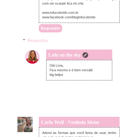
com um scarpin fica mt chic
www.tofucolorido.com.br
www.facebook.com/blogtofucolorido
Responder
Respostas
Lulu on the sky
segunda-feira, junho 26, 2017
Olá Lívia,
Fica mesmo e é bem versátil
big beijos
Carla Wolf - Vestindo Ideias
sexta-feira, junho 23, 2017
Adorei as formas que você listou de usar, tenho