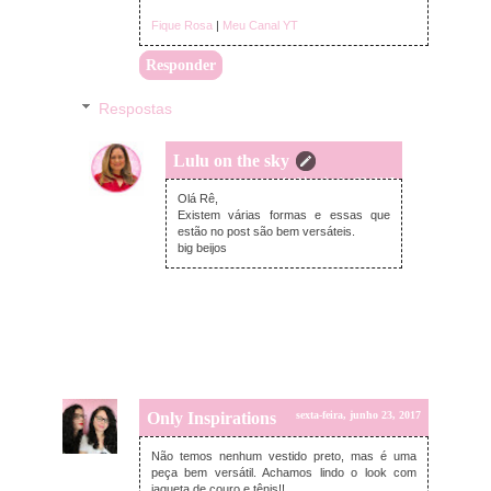
Fique Rosa
|
Meu Canal YT
Responder
Respostas
Lulu on the sky
segunda-feira, junho 26, 2017
Olá Rê,
Existem várias formas e essas que
estão no post são bem versáteis.
big beijos
Only Inspirations
sexta-feira, junho 23, 2017
Não temos nenhum vestido preto, mas é uma
peça bem versátil. Achamos lindo o look com
jaqueta de couro e tênis!!