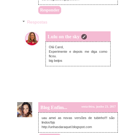
Responder
Respostas
Lulu on the sky
segunda-feira, junho 26, 2017
Olá Carol,
Experimente e depois me diga como
ficou.
big beijos
Blog Enfim...
sexta-feira, junho 23, 2017
uau amei as novas versões de tubinho!!! são
lindos!bjs
http://unhasdaraquel.blogspot.com