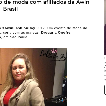
to de moda com afiliados da Awin
Brasil
o
#AwinFashionDay
2017. Um evento de moda do
rceria com as marcas
Drogaria Onofre,
o
, em São Paulo.
O
A
b
v