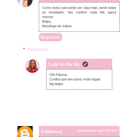
Como estou passando por aqui hoje, perdi todas
as novidades. Vou conferir cada link agora
mesmo.
Beijos,
Monólogo de Julieta
Responder
Respostas
Lulu on the sky
segunda-feira, agosto 28, 2017
Olá Paloma,
Confira que tem posts muito legais
big beijos
Unknown
segunda-feira, agosto 28, 2017