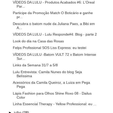
VÍDEOS DA LULU - Produtos Acabados #6: L'Oreal
Par...
Participe da Promoção Match O Boticário e ganhe
pr...
Descubra o batom nude da Juliana Paes, a Bibi em
A...
VÍDEOS DA LULU - Lulu Responde#4: Blog - parte 2
Look do dia na Casa das Rosas
Felps Profissional SOS Liss Express: eu testei
VÍDEOS DA LULU -Batom VULT 72 x Batom Intense
Sur...
Links da Semana 31/7 a 5/8
Lulu Entrevista: Camila Nunes do blog Seja
Belíssima
Acessórios da Camila Queiroz, a Luiza em Pega
Pega
Lápis Fashion para Olhos Shine Roxo 08 - Dailus
Color
Linha Essencial Therapy - Yellow Professional: eu ...
►
julho
(28)