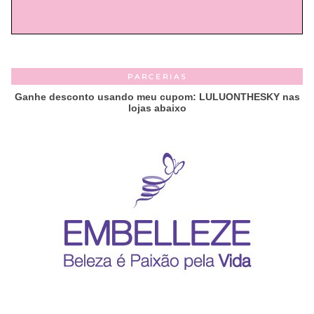
PARCERIAS
Ganhe desconto usando meu cupom: LULUONTHESKY nas
lojas abaixo