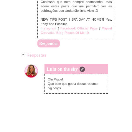
Confesso que nem sempre acompanho, mas
adoro estes posts que me permitem ver as
publicações que ainda não tinha visto :D
NEW TIPS POST | SPA DAY AT HOME?! Yes,
Easy and Possible.
Instagram
∫
Facebook Official Page
∫
Miguel
Gouveia / Blog Pieces Of Me :D
Responder
Respostas
Lulu on the sky
segunda-feira, agosto 28, 2017
Olá Miguel,
Que bom que gosta desse resumo
big beijos