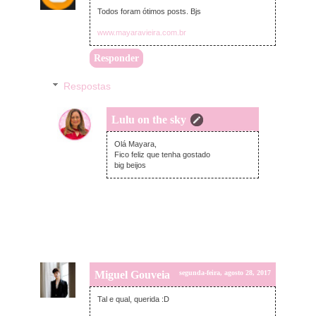
Todos foram ótimos posts. Bjs
www.mayaravieira.com.br
Responder
Respostas
Lulu on the sky
segunda-feira, agosto 28, 2017
Olá Mayara,
Fico feliz que tenha gostado
big beijos
Miguel Gouveia
segunda-feira, agosto 28, 2017
Tal e qual, querida :D