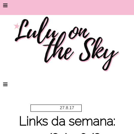
≡
≡
27.8.17
Links da semana: