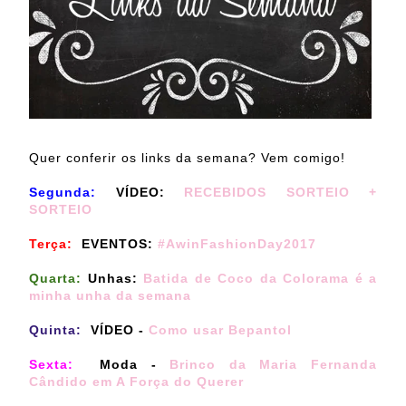
Quer conferir os links da semana? Vem comigo!
Segunda:
VÍDEO:
RECEBIDOS SORTEIO +
SORTEIO
Terça:
EVENTOS:
#AwinFashionDay2017
Quarta:
Unhas:
Batida de Coco da Colorama é a
minha unha da semana
Quinta:
VÍDEO -
Como usar Bepantol
Sexta:
Moda -
Brinco da Maria Fernanda
Cândido em A Força do Querer