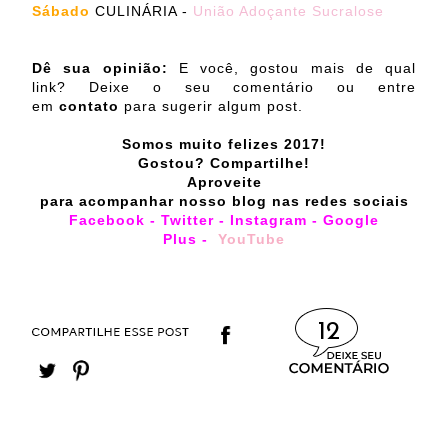
Sábado
CULINÁRIA -
União Adoçante Sucralose
Dê sua opinião:
E você, gostou mais de qual
link? Deixe o seu comentário ou entre
em
contato
para sugerir algum post.
Somos muito felizes 2017!
Gostou? Compartilhe!
Aproveite
para acompanhar nosso blog nas redes sociais
Facebook
-
Twitter
-
Instagram
-
Google
Plus
-
YouTu
be
12