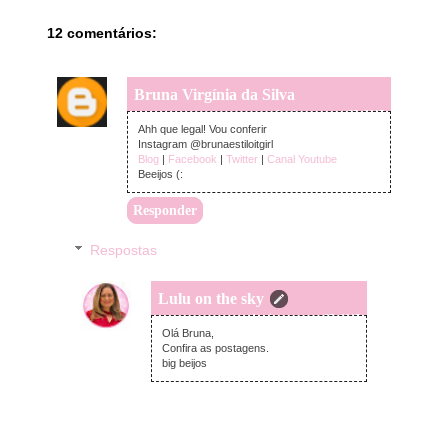
12 comentários:
Bruna Virgínia da Silva
domingo, agosto 27, 2017
Ahh que legal! Vou conferir
Instagram @brunaestiloitgirl
Blog
|
Facebook
|
Twitter
|
Canal Youtube
Beeijos (:
Responder
Respostas
Lulu on the sky
domingo, agosto 27, 2017
Olá Bruna,
Confira as postagens.
big beijos