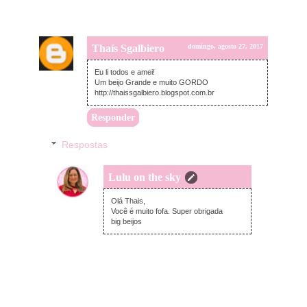
Thaís Sgalbiero
domingo, agosto 27, 2017
Eu li todos e amei!
Um beijo Grande e muito GORDO
http://thaissgalbiero.blogspot.com.br
Responder
Respostas
Lulu on the sky
domingo, agosto 27, 2017
Olá Thais,
Você é muito fofa. Super obrigada
big beijos