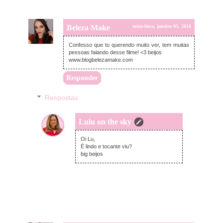
Beleza Make
sexta-feira, janeiro 05, 2018
Confesso que to querendo muito ver, tem muitas
pessoas falando desse filme! <3 beijos
www.blogbelezamake.com
Responder
Respostas
Lulu on the sky
sexta-feira, janeiro 05, 2018
Oi Lu,
É lindo e tocante viu?
big beijos