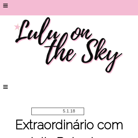
≡
≡
5.1.18
Extraordinário com