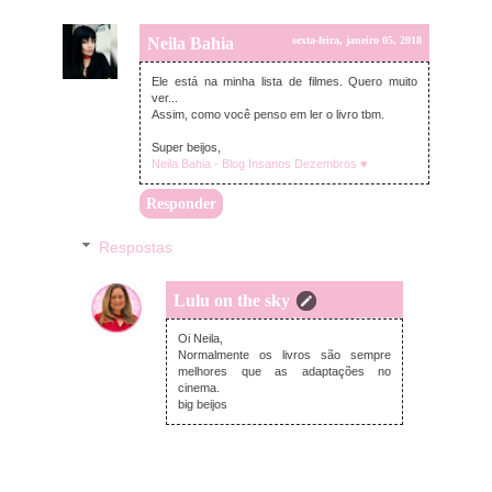
Neila Bahia
sexta-feira, janeiro 05, 2018
Ele está na minha lista de filmes. Quero muito
ver...
Assim, como você penso em ler o livro tbm.
Super beijos,
Neila Bahia - Blog Insanos Dezembros ♥
Responder
Respostas
Lulu on the sky
sexta-feira, janeiro 05, 2018
Oi Neila,
Normalmente os livros são sempre
melhores que as adaptações no
cinema.
big beijos