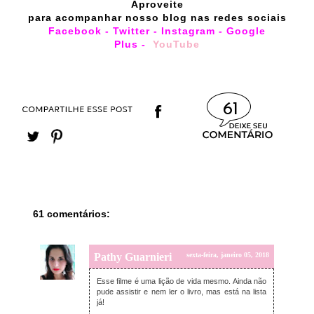
Aproveite
para acompanhar nosso blog nas redes sociais
Facebook
-
Twitter
-
Instagram
-
Google
Plus
-
YouTube
61
61 comentários:
Pathy Guarnieri
sexta-feira, janeiro 05, 2018
Esse filme é uma lição de vida mesmo. Ainda não
pude assistir e nem ler o livro, mas está na lista
já!