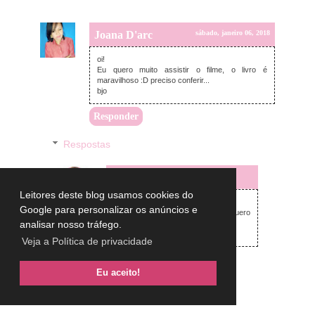
Joana D'arc
sábado, janeiro 06, 2018
oi!
Eu quero muito assistir o filme, o livro é
maravilhoso :D preciso conferir...
bjo
Responder
Respostas
Lulu on the sky
sábado, janeiro 06, 2018
Leitores deste blog usamos cookies do
Oi Joana,
Google para personalizar os anúncios e
Todo mundo me fala do livro. Quero
analisar nosso tráfego.
comprar!
big beijos
Veja a Política de privacidade
Eu aceito!