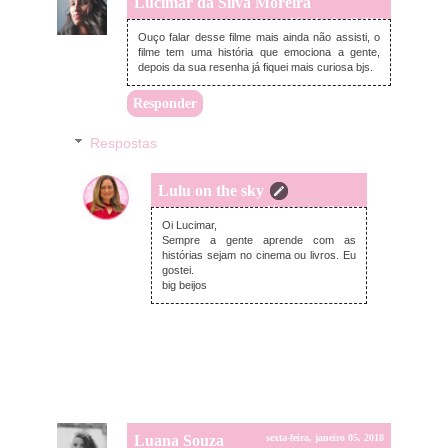
Lucimar da Silva Moreira
sexta-feira, janeiro 05, 2018
Ouço falar desse filme mais ainda não assisti, o
filme tem uma história que emociona a gente,
depois da sua resenha já fiquei mais curiosa bjs.
Responder
Respostas
Lulu on the sky
sexta-feira, janeiro 05, 2018
Oi Lucimar,
Sempre a gente aprende com as
histórias sejam no cinema ou livros. Eu
gostei.
big beijos
Luana Souza
sexta-feira, janeiro 05, 2018