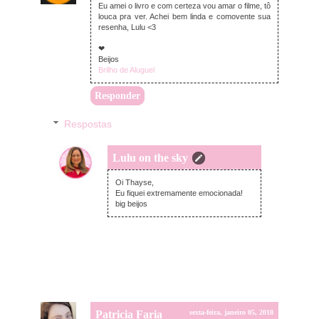
Eu amei o livro e com certeza vou amar o filme, tô
louca pra ver. Achei bem linda e comovente sua
resenha, Lulu <3
❤
Beijos
Brilho de Aluguel
Responder
Respostas
Lulu on the sky
sábado, janeiro 06, 2018
Oi Thayse,
Eu fiquei extremamente emocionada!
big beijos
Patricia Faria
sexta-feira, janeiro 05, 2018