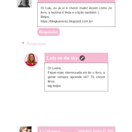
Oi Lulu, eu já vi e chorei muito! Assim como no
livro, a história é linda e a lição também :)
Beijos,
https://blogluanices.blogspot.com.br/
Responder
Respostas
Lulu on the sky
sábado, janeiro 06, 2018
Oi Luana,
Fiquei mais interessada em ler o livro, a
gente sempre aprende né? Tb chorei
litros.
big beijos
Lu Dantas
sexta-feira, janeiro 05, 2018