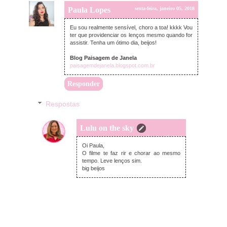
Paula Lopes
sexta-feira, janeiro 05, 2018
Eu sou realmente sensível, choro a toa! kkkk Vou
ter que providenciar os lenços mesmo quando for
assistir. Tenha um ótimo dia, beijos!
Blog Paisagem de Janela
paisagemdejanela.blogspot.com.br
Responder
Respostas
Lulu on the sky
sexta-feira, janeiro 05, 2018
Oi Paula,
O filme te faz rir e chorar ao mesmo
tempo. Leve lenços sim.
big beijos