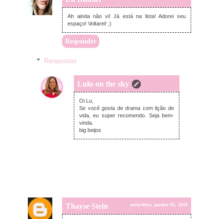
Ah ainda não vi! Já está na lista! Adorei seu
espaço! Voltarei! ;)
Responder
Respostas
Lulu on the sky
sábado, janeiro 06, 2018
Oi Lu,
Se você gosta de drama com lição de
vida, eu super recomendo. Seja bem-
vinda.
big beijos
Thayse Stein
sexta-feira, janeiro 05, 2018