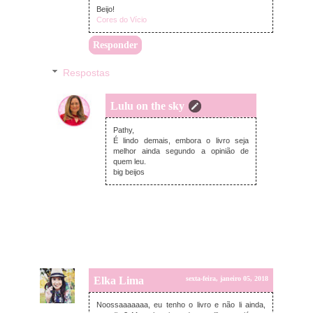
Beijo!
Cores do Vício
Responder
Respostas
Lulu on the sky
sexta-feira, janeiro 05, 2018
Pathy,
É lindo demais, embora o livro seja
melhor ainda segundo a opinião de
quem leu.
big beijos
Elka Lima
sexta-feira, janeiro 05, 2018
Noossaaaaaaa, eu tenho o livro e não li ainda,