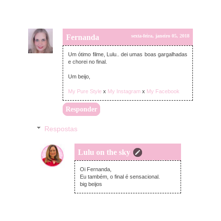
Fernanda
sexta-feira, janeiro 05, 2018
Um ótimo filme, Lulu.. dei umas boas gargalhadas
e chorei no final.
Um beijo,
My Pure Style
x
My Instagram
x
My Facebook
Responder
Respostas
Lulu on the sky
sexta-feira, janeiro 05, 2018
Oi Fernanda,
Eu também, o final é sensacional.
big beijos