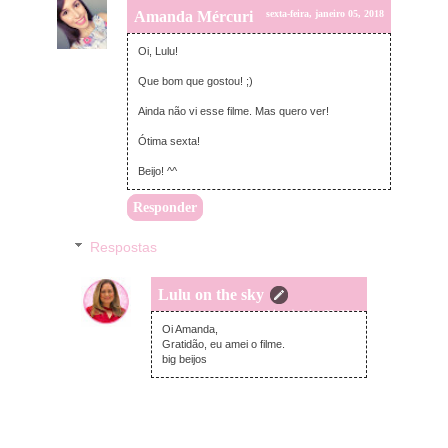
Amanda Mércuri
sexta-feira, janeiro 05, 2018
Oi, Lulu!
Que bom que gostou! ;)
Ainda não vi esse filme. Mas quero ver!
Ótima sexta!
Beijo! ^^
Responder
Respostas
Lulu on the sky
sexta-feira, janeiro 05, 2018
Oi Amanda,
Gratidão, eu amei o filme.
big beijos