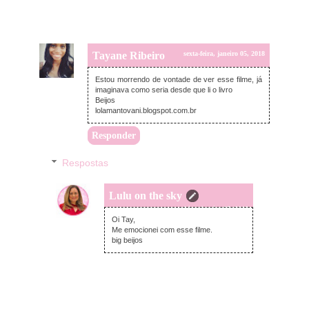
Tayane Ribeiro
sexta-feira, janeiro 05, 2018
Estou morrendo de vontade de ver esse filme, já
imaginava como seria desde que li o livro
Beijos
lolamantovani.blogspot.com.br
Responder
Respostas
Lulu on the sky
sexta-feira, janeiro 05, 2018
Oi Tay,
Me emocionei com esse filme.
big beijos