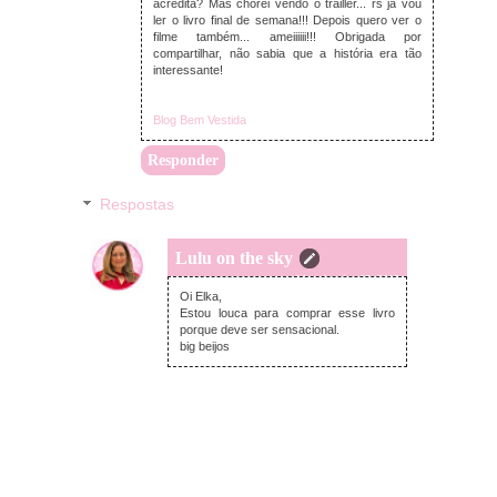
acredita? Mas chorei vendo o trailler... rs já vou
ler o livro final de semana!!! Depois quero ver o
filme também... ameiiiiii!!! Obrigada por
compartilhar, não sabia que a história era tão
interessante!
Blog Bem Vestida
Responder
Respostas
Lulu on the sky
sexta-feira, janeiro 05, 2018
Oi Elka,
Estou louca para comprar esse livro
porque deve ser sensacional.
big beijos