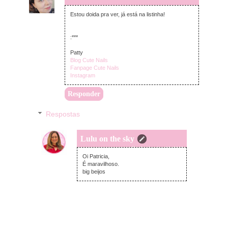
Estou doida pra ver, já está na listinha!
:***
Patty
Blog Cute Nails
Fanpage Cute Nails
Instagram
Responder
Respostas
Lulu on the sky
sábado, janeiro 06, 2018
Oi Patricia,
É maravilhoso.
big beijos