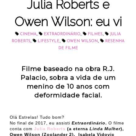
Julia Roberts e
Owen Wilson: eu vi
,
,
,
CINEMA
EXTRAORDINÁRIO
FILMES
JULIA
,
,
,
ROBERTS
LIFESTYLE
OWEN WILSON
RESENHA
DE FILME
Filme baseado na obra
R.J.
Palacio, sobra a vida de um
menino de 10 anos com
deformidade facial.
Olá Estrelas! Tudo bom?
No final de 2017, eu assisti
Extraordinário
.
O filme
conta com
Julia Roberts
(a eterna
Linda Mulher
),
Owen Wilson (Zoolander 2), Isabela Vidovic