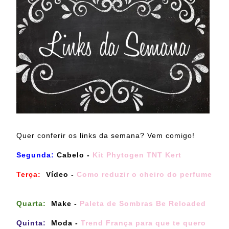
Quer conferir os links da semana? Vem comigo!
Segunda:
Cabelo -
Kit Phytogen TNT Kert
Terça:
Vídeo -
Como reduzir o cheiro do perfume
Quarta:
Make -
Paleta de Sombras Be Reloaded
Quinta:
Moda -
Trend França para que te quero