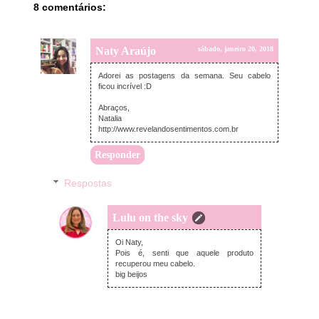
8 comentários:
Naty Araújo
sábado, janeiro 20, 2018
Adorei as postagens da semana. Seu cabelo
ficou incrível :D
Abraços,
Natalia
http://www.revelandosentimentos.com.br
Responder
Respostas
Lulu on the sky
domingo, janeiro 21, 2018
Oi Naty,
Pois é, senti que aquele produto
recuperou meu cabelo.
big beijos