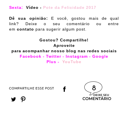
Sexta:
Vídeo -
Pote da Felicidade 2017
Dê sua opinião:
E você, gostou mais de qual
link? Deixe o seu comentário ou entre
em
contato
para sugerir algum post.
Gostou? Compartilhe!
Aproveite
para acompanhar nosso blog nas redes sociais
Facebook
-
Twitter
-
Instagram
-
Google
Plus
-
YouTu
be
8