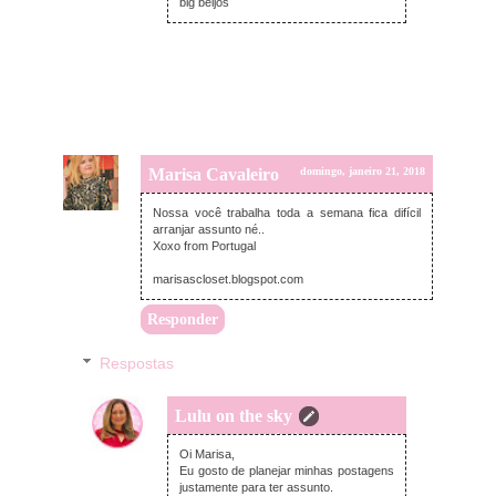
big beijos
Marisa Cavaleiro
domingo, janeiro 21, 2018
Nossa você trabalha toda a semana fica difícil
arranjar assunto né..
Xoxo from Portugal
marisascloset.blogspot.com
Responder
Respostas
Lulu on the sky
domingo, janeiro 21, 2018
Oi Marisa,
Eu gosto de planejar minhas postagens
justamente para ter assunto.