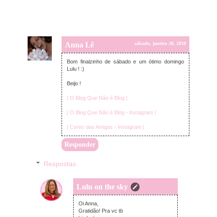
Anna Lê
sábado, janeiro 20, 2018
Bom finalzinho de sábado e um ótimo domingo
Lulu ! :)
Beijo !
| O Blog Que Não é Blog |
| O Blog Que Não é Blog - Instagram |
| Cores das Amigas - Instagram |
Responder
Respostas
Lulu on the sky
domingo, janeiro 21, 2018
Oi Anna,
Gratidão! Pra vc tb