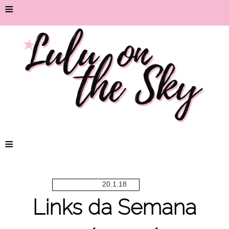
≡
≡
20.1.18
Links da Semana