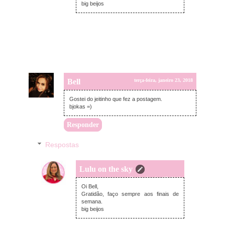
big beijos
Bell
terça-feira, janeiro 23, 2018
Gostei do jeitinho que fez a postagem.
bjokas =)
Responder
Respostas
Lulu on the sky
sábado, janeiro 27, 2018
Oi Bell,
Gratidão, faço sempre aos finais de
semana.
big beijos