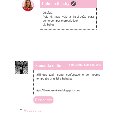
Lulu on the sky
quinta-feira, junho 28, 2018
Oi Lívia,
Pois é, mas vale a inspiração para
gente compor o próprio look
big beijos
Samanta dafini
quinta-feira, junho 28, 2018
aiiiii que top!!! super confortavel e ao mesmo
tempo tão brasileira hahahah
ttps://dosedeestrela.blogspot.com/
Responder
Respostas