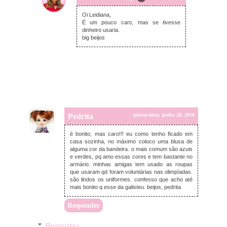
quinta-feira, junho 28, 2018
Oi Leidiana,
É um pouco caro, mas se tivesse
dinheiro usaria.
big beijos
Pedrita
quinta-feira, junho 28, 2018
é bonito, mas caro!!! eu como tenho ficado em
casa sozinha, no máximo coloco uma blusa de
alguma cor da bandeira. o mais comum são azuis
e verdes, pq amo essas cores e tem bastante no
armário. minhas amigas tem usado as roupas
que usaram qd foram voluntárias nas olimpíadas.
são lindos os uniformes. confesso que acho até
mais bonito q esse da galisteu. beijos, pedrita
Responder
Respostas