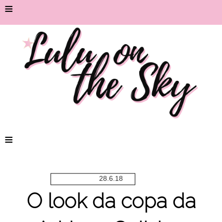
≡
≡
28.6.18
O look da copa da