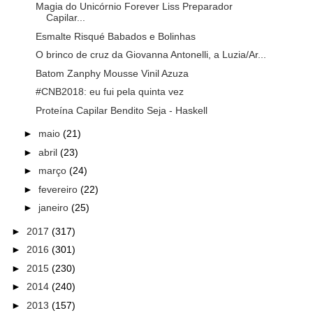
Magia do Unicórnio Forever Liss Preparador
Capilar...
Esmalte Risqué Babados e Bolinhas
O brinco de cruz da Giovanna Antonelli, a Luzia/Ar...
Batom Zanphy Mousse Vinil Azuza
#CNB2018: eu fui pela quinta vez
Proteína Capilar Bendito Seja - Haskell
►
maio
(21)
►
abril
(23)
►
março
(24)
►
fevereiro
(22)
►
janeiro
(25)
►
2017
(317)
►
2016
(301)
►
2015
(230)
►
2014
(240)
►
2013
(157)