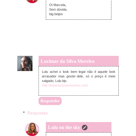
segunda-feira, julho 02, 2018
Oi Marcela,
Sem dúvida.
big beijos
Lucimar da Silva Moreira
sexta-feira, junho 29, 2018
Lulu achei o look bem legal não é aquele look
arrasador mas gostei dele, só o preço é meio
salgado, Lulu bjs.
http://www.lucimarmoreira.com/
Responder
Respostas
Lulu on the sky
segunda-feira, julho 02, 2018