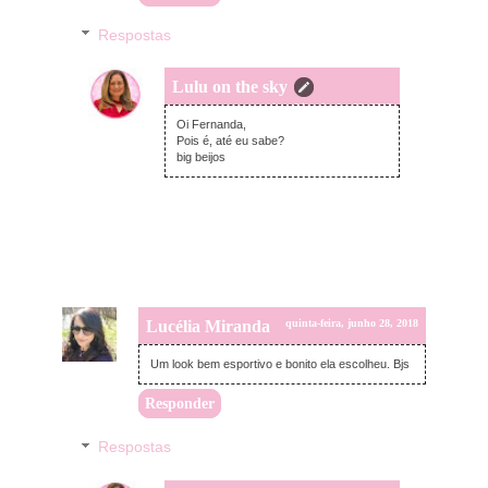
Respostas
Lulu on the sky
quinta-feira, junho 28, 2018
Oi Fernanda,
Pois é, até eu sabe?
big beijos
Lucélia Miranda
quinta-feira, junho 28, 2018
Um look bem esportivo e bonito ela escolheu. Bjs
Responder
Respostas