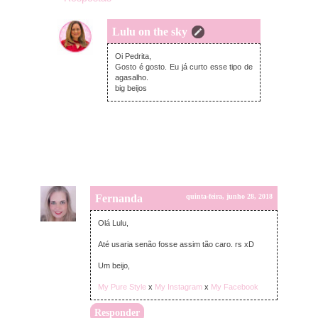
Lulu on the sky
quinta-feira, junho 28, 2018
Oi Pedrita,
Gosto é gosto. Eu já curto esse tipo de
agasalho.
big beijos
Fernanda
quinta-feira, junho 28, 2018
Olá Lulu,
Até usaria senão fosse assim tão caro. rs xD
Um beijo,
My Pure Style
x
My Instagram
x
My Facebook
Responder