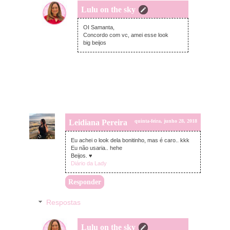
Lulu on the sky
quinta-feira, junho 28, 2018
OI Samanta,
Concordo com vc, amei esse look
big beijos
Leidiana Pereira
quinta-feira, junho 28, 2018
Eu achei o look dela bonitinho, mas é caro.. kkk
Eu não usaria.. hehe
Beijos. ♥
Diário da Lady
Responder
Respostas
Lulu on the sky