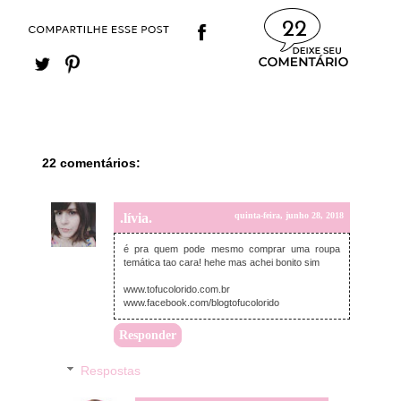
22
22 comentários:
.lívia.
quinta-feira, junho 28, 2018
é pra quem pode mesmo comprar uma roupa
temática tao cara! hehe mas achei bonito sim
www.tofucolorido.com.br
www.facebook.com/blogtofucolorido
Responder
Respostas