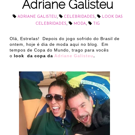
Adriane Galisteu
,
,
ADRIANE GALISTEU
CELEBRIDADES
LOOK DAS
,
,
CELEBRIDADES
MODA
TIG
Olá, Estrelas! Depois do jogo sofrido do Brasil de
ontem, hoje é dia de moda aqui no blog. Em
tempos de Copa do Mundo, trago para vocês
o
look da copa da
Adriane Galisteu
.