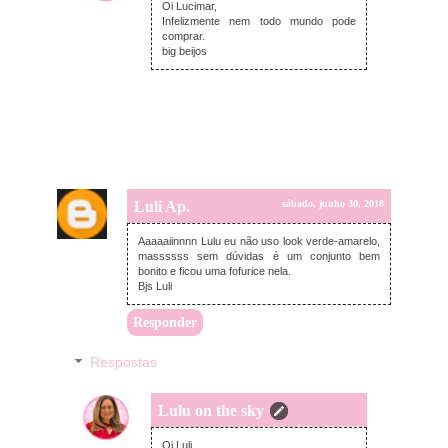
Oi Lucimar,
Infelizmente nem todo mundo pode
comprar.
big beijos
Luli Ap.
sábado, junho 30, 2018
Aaaaaiinnnn Lulu eu não uso look verde-amarelo,
massssss sem dúvidas é um conjunto bem
bonito e ficou uma fofurice nela.
Bjs Luli
Responder
Respostas
Lulu on the sky
segunda-feira, julho 02, 2018
Oi Luli,