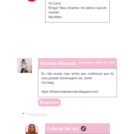
Oi Carol,
Brega? Mas estamos em plena copa do
mundo!
big beijos
Marcela Miranda
quinta-feira, junho 28, 2018
Eu não usaria mas tenho que confessar que foi
uma grande homenagem ein, amei!
Um beijo,
https://lesjoursdemarcela.blogspot.com
Responder
Respostas
Lulu on the sky