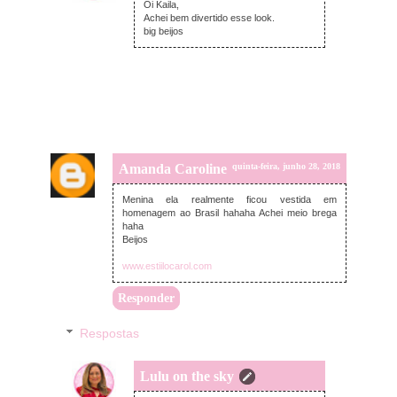
Oi Kaila,
Achei bem divertido esse look.
big beijos
Amanda Caroline
quinta-feira, junho 28, 2018
Menina ela realmente ficou vestida em
homenagem ao Brasil hahaha Achei meio brega
haha
Beijos
www.estiilocarol.com
Responder
Respostas
Lulu on the sky
quinta-feira, junho 28, 2018