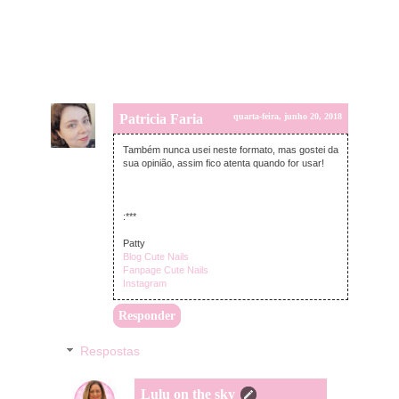
Patricia Faria
quarta-feira, junho 20, 2018
Também nunca usei neste formato, mas gostei da
sua opinião, assim fico atenta quando for usar!
:***
Patty
Blog Cute Nails
Fanpage Cute Nails
Instagram
Responder
Respostas
Lulu on the sky