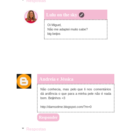
Respostas
Lulu on the sky
segunda-feira, junho 25, 2018
Oi Miguel,
Não me adaptei muito sabe?
big beijos
Andreia e Jéssica
segunda-feira, junho 25, 2018
Não conhecia, mas pelo que li nos comentários
dá ardência o que para a minha pele não é nada
bom. Beijinhos <3
http://damselme.blogspot.com/?m=0
Responder
Respostas