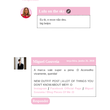
Lulu on the sky
segunda-feira, junho 25, 2018
Eu tb, e esse não deu.
big beijos
Miguel Gouveia
terça-feira, junho 26, 2018
A marca vale super a pena :D Aconselho
vivamente, querida!
NEW OUTFIT POST | A LOT OF THINGS YOU
DON'T KNOW ABOUT ME!!!! :O
Instagram
∫
Facebook Official Page
∫
Miguel
Gouveia / Blog Pieces Of Me :D
Responder