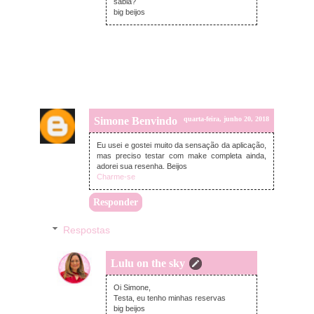
sabia?
big beijos
Simone Benvindo
quarta-feira, junho 20, 2018
Eu usei e gostei muito da sensação da aplicação,
mas preciso testar com make completa ainda,
adorei sua resenha. Beijos
Charme-se
Responder
Respostas
Lulu on the sky
quarta-feira, junho 20, 2018
Oi Simone,
Testa, eu tenho minhas reservas
big beijos