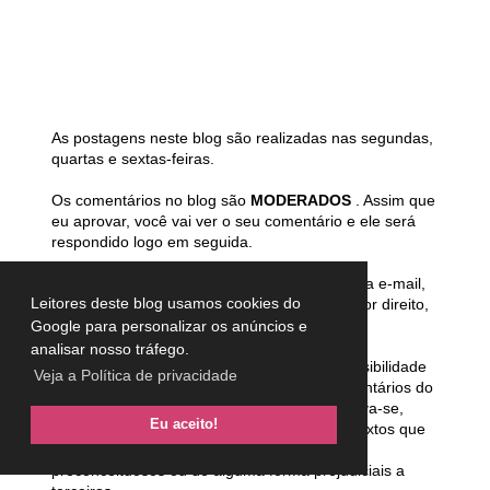
As postagens neste blog são realizadas nas segundas,
quartas e sextas-feiras.
Os comentários no blog são
MODERADOS
. Assim que
eu aprovar, você vai ver o seu comentário e ele será
respondido logo em seguida.
Se quiser ler a resposta do seu comentário via e-mail,
Leitores deste blog usamos cookies do
clique na opção
notifique-me
no canto inferior direito,
logo abaixo de sair.
Google para personalizar os anúncios e
analisar nosso tráfego.
ATENÇÃO :
A legislação brasileira prevê possibilidade
Veja a Política de privacidade
de punir o blogueiro pelos conteúdos e comentários do
blog, sendo assim, a autora deste blog reserva-se,
Eu aceito!
desde já, o direito de excluir comentários e textos que
julgar ofensivos, difamatórios, caluniosos,
preconceituosos ou de alguma forma prejudiciais a