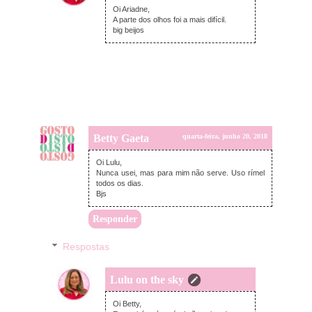
Oi Ariadne,
A parte dos olhos foi a mais difícil.
big beijos
Betty Gaeta
quarta-feira, junho 20, 2018
Oi Lulu,
Nunca usei, mas para mim não serve. Uso rímel
todos os dias.
Bjs
Responder
Respostas
Lulu on the sky
domingo, junho 24, 2018
Oi Betty,