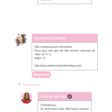
Andressa Monteiro
quarta-feira, junho 20, 2018
Não conhecia esse removedor.
Poxa que ruim que ele não remove mascara de
cilios ne ?? =(
beijos <3
http://www.andressamonteiroblog.com/
Responder
Respostas
Lulu on the sky
quarta-feira, junho 20, 2018
Oi Andressa,
Eu achei bem mais difícil para remover