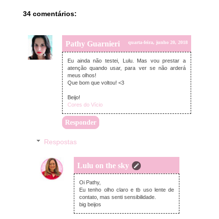
34 comentários:
Pathy Guarnieri
quarta-feira, junho 20, 2018
Eu ainda não testei, Lulu. Mas vou prestar a
atenção quando usar, para ver se não arderá
meus olhos!
Que bom que voltou! <3
Beijo!
Cores do Vício
Responder
Respostas
Lulu on the sky
quarta-feira, junho 20, 2018
Oi Pathy,
Eu tenho olho claro e tb uso lente de
contato, mas senti sensibilidade.
big beijos