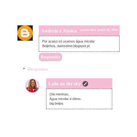
Andreia e Jéssica
quarta-feira, junho 20, 2018
Por acaso só usamos água micelar
Beijinhos, damselme.blogspot.pt
Responder
Respostas
Lulu on the sky
quarta-feira, junho 20, 2018
Olá meninas,
Água micelar é ótimo.
big beijos