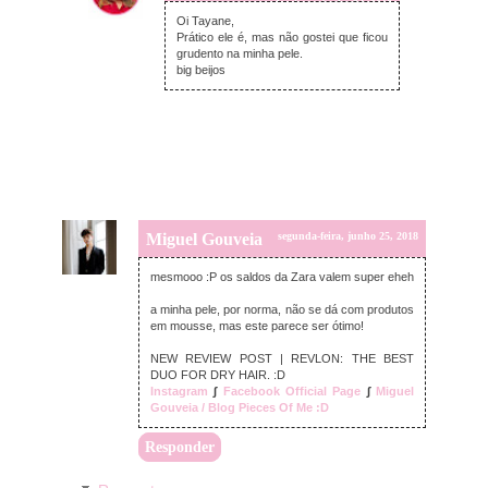
domingo, junho 24, 2018
Oi Tayane,
Prático ele é, mas não gostei que ficou
grudento na minha pele.
big beijos
Miguel Gouveia
segunda-feira, junho 25, 2018
mesmooo :P os saldos da Zara valem super eheh
a minha pele, por norma, não se dá com produtos
em mousse, mas este parece ser ótimo!
NEW REVIEW POST | REVLON: THE BEST
DUO FOR DRY HAIR. :D
Instagram
∫
Facebook Official Page
∫
Miguel
Gouveia / Blog Pieces Of Me :D
Responder