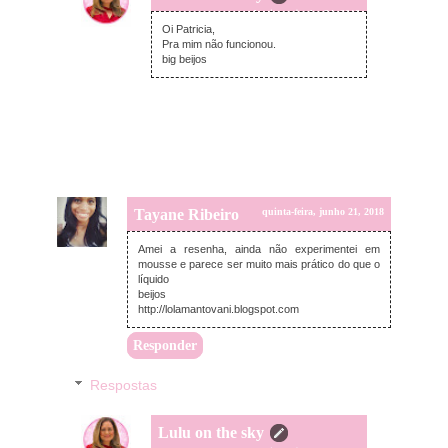
domingo, junho 24, 2018
Oi Patricia,
Pra mim não funcionou.
big beijos
Tayane Ribeiro
quinta-feira, junho 21, 2018
Amei a resenha, ainda não experimentei em
mousse e parece ser muito mais prático do que o
líquido
beijos
http://lolamantovani.blogspot.com
Responder
Respostas
Lulu on the sky