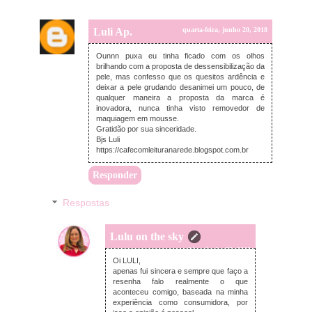
Luli Ap.
quarta-feira, junho 20, 2018
Ounnn puxa eu tinha ficado com os olhos
brilhando com a proposta de dessensibilização da
pele, mas confesso que os quesitos ardência e
deixar a pele grudando desanimei um pouco, de
qualquer maneira a proposta da marca é
inovadora, nunca tinha visto removedor de
maquiagem em mousse.
Gratidão por sua sinceridade.
Bjs Luli
https://cafecomleituranarede.blogspot.com.br
Responder
Respostas
Lulu on the sky
quarta-feira, junho 20, 2018
Oi LULI,
apenas fui sincera e sempre que faço a
resenha falo realmente o que
aconteceu comigo, baseada na minha
experiência como consumidora, por