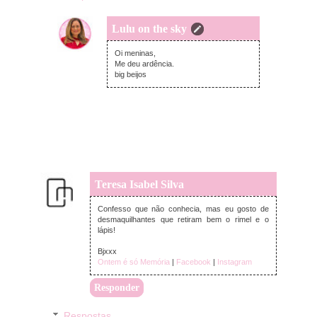
Lulu on the sky
segunda-feira, junho 25, 2018
Oi meninas,
Me deu ardência.
big beijos
Teresa Isabel Silva
segunda-feira, junho 25, 2018
Confesso que não conhecia, mas eu gosto de
desmaquilhantes que retiram bem o rimel e o
lápis!
Bjxxx
Ontem é só Memória
|
Facebook
|
Instagram
Responder
Respostas