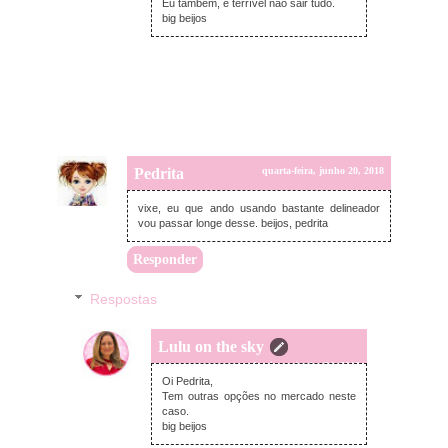
Eu também, é terrível não sair tudo.
big beijos
Pedrita
quarta-feira, junho 20, 2018
vixe, eu que ando usando bastante delineador
vou passar longe desse. beijos, pedrita
Responder
Respostas
Lulu on the sky
domingo, junho 24, 2018
Oi Pedrita,
Tem outras opções no mercado neste
caso.
big beijos