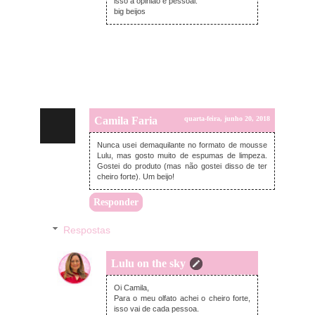
isso a opinião é pessoal.
big beijos
Camila Faria
quarta-feira, junho 20, 2018
Nunca usei demaquilante no formato de mousse
Lulu, mas gosto muito de espumas de limpeza.
Gostei do produto (mas não gostei disso de ter
cheiro forte). Um beijo!
Responder
Respostas
Lulu on the sky
quarta-feira, junho 20, 2018
Oi Camila,
Para o meu olfato achei o cheiro forte,
isso vai de cada pessoa.