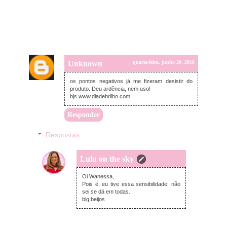
Unknown
quarta-feira, junho 20, 2018
os pontos negativos já me fizeram desistir do
produto. Deu ardência, nem uso!
bjs www.diadebrilho.com
Responder
Respostas
Lulu on the sky
quarta-feira, junho 20, 2018
Oi Wanessa,
Pois é, eu tive essa sensibilidade, não
sei se dá em todas.
big beijos