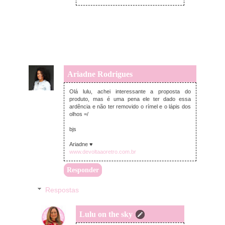
Ariadne Rodrigues
quarta-feira, junho 20, 2018
Olá lulu, achei interessante a proposta do
produto, mas é uma pena ele ter dado essa
ardência e não ter removido o rímel e o lápis dos
olhos =/
bjs
Ariadne ♥
www.devoltaaoretro.com.br
Responder
Respostas
Lulu on the sky
quarta-feira, junho 20, 2018