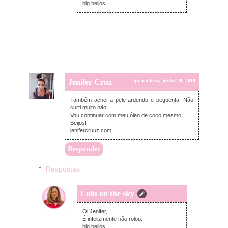
big beijos
Jenifer Cruz
quarta-feira, junho 20, 2018
Também achei a pele ardendo e peguenta! Não
curti muito não!
Vou continuar com meu óleo de coco mesmo!
Beijos!
jenifercruuz.com
Responder
Respostas
Lulu on the sky
quarta-feira, junho 20, 2018
Oi Jenifer,
É infelizmente não rolou.
big beijos