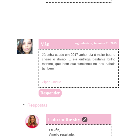
Vân
segunda-feira, fevereiro 11, 2019
Já tinha usado em 2017 acho, ela é muito boa, o
cheiro é divino. E ela entrega bastante brilho
mesmo, que bom que funcionou no seu cabelo
também!
Zíper Chique
Responder
Respostas
Lulu on the sky
segunda-feira, fevereiro 11, 2019
Oi Vân,
Amei o resultado.