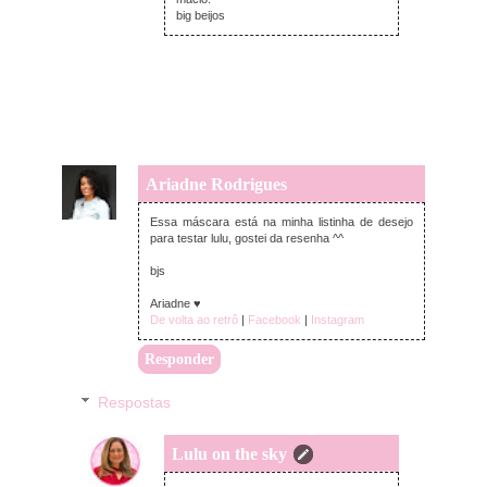
big beijos
Ariadne Rodrigues
segunda-feira, fevereiro 11, 2019
Essa máscara está na minha listinha de desejo
para testar lulu, gostei da resenha ^^
bjs
Ariadne ♥
De volta ao retrô
|
Facebook
|
Instagram
Responder
Respostas
Lulu on the sky
segunda-feira, fevereiro 11, 2019