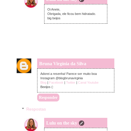
terça-feira, fevereiro 12, 2019
Oi Anete,
Obrigada, ele ficou bem hidratado.
big beijos
Bruna Virgínia da Silva
segunda-feira, fevereiro 11, 2019
Adorei a resenha! Parece ser muito boa
Instagram @blogbrunavirginia
Blog
|
Facebook
|
Twitter
|
Canal Youtube
Beeijos (:
Responder
Respostas
Lulu on the sky
terça-feira, fevereiro 12, 2019