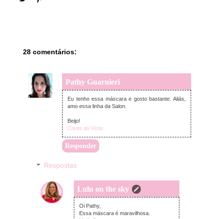
28 comentários:
Pathy Guarnieri
segunda-feira, fevereiro 11, 2019
Eu tenho essa máscara e gosto bastante. Aliás,
amo essa linha da Salon.
Beijo!
Cores do Vício
Responder
Respostas
Lulu on the sky
segunda-feira, fevereiro 11, 2019
Oi Pathy,
Essa máscara é maravilhosa.