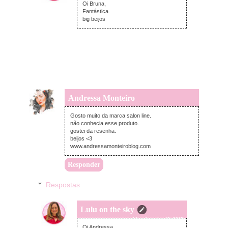
Oi Bruna,
Fantástica.
big beijos
Andressa Monteiro
segunda-feira, fevereiro 11, 2019
Gosto muito da marca salon line.
não conhecia esse produto.
gostei da resenha.
beijos <3
www.andressamonteiroblog.com
Responder
Respostas
Lulu on the sky
terça-feira, fevereiro 12, 2019
Oi Andressa,