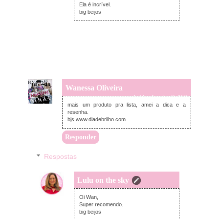
Ela é incrível.
big beijos
Wanessa Oliveira
segunda-feira, fevereiro 11, 2019
mais um produto pra lista, amei a dica e a
resenha.
bjs www.diadebrilho.com
Responder
Respostas
Lulu on the sky
segunda-feira, fevereiro 11, 2019
Oi Wan,
Super recomendo.
big beijos