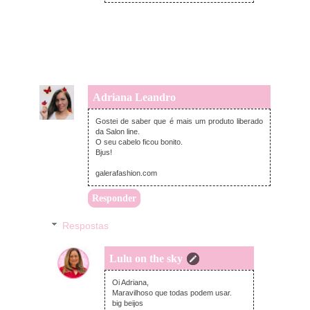
Adriana Leandro
segunda-feira, fevereiro 11, 2019
Gostei de saber que é mais um produto liberado
da Salon line.
O seu cabelo ficou bonito.
Bjus!
galerafashion.com
Responder
Respostas
Lulu on the sky
segunda-feira, fevereiro 11, 2019
Oi Adriana,
Maravilhoso que todas podem usar.
big beijos