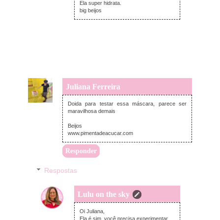
Ela super hidrata.
big beijos
Juliana Ferreira
segunda-feira, fevereiro 11, 2019
Doida para testar essa máscara, parece ser
maravilhosa demais
Beijos
www.pimentadeacucar.com
Responder
Respostas
Lulu on the sky
terça-feira, fevereiro 12, 2019
Oi Juliana,
Ela é sim, você precisa experimentar.