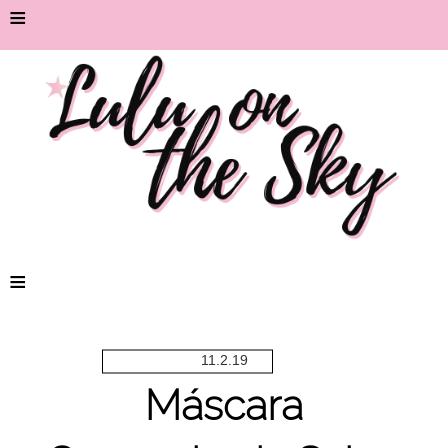
≡
≡
11.2.19
Máscara