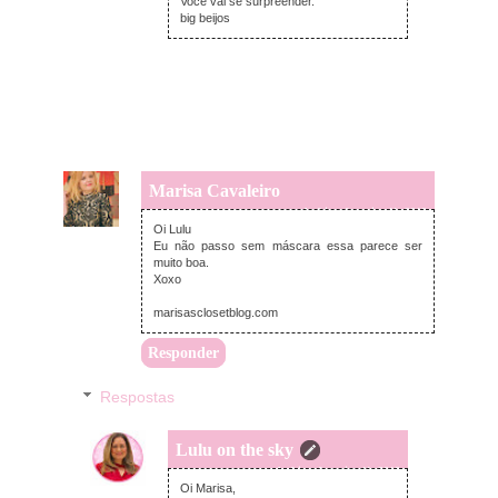
Você vai se surpreender.
big beijos
Marisa Cavaleiro
segunda-feira, fevereiro 11, 2019
Oi Lulu
Eu não passo sem máscara essa parece ser
muito boa.
Xoxo
marisasclosetblog.com
Responder
Respostas
Lulu on the sky
segunda-feira, fevereiro 11, 2019
Oi Marisa,