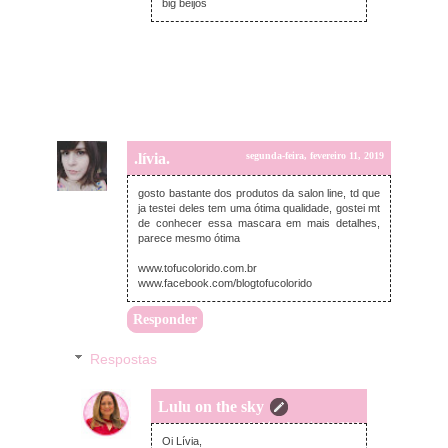
big beijos
.lívia.
segunda-feira, fevereiro 11, 2019
gosto bastante dos produtos da salon line, td que
ja testei deles tem uma ótima qualidade, gostei mt
de conhecer essa mascara em mais detalhes,
parece mesmo ótima
www.tofucolorido.com.br
www.facebook.com/blogtofucolorido
Responder
Respostas
Lulu on the sky
segunda-feira, fevereiro 11, 2019
Oi Lívia,