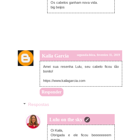
Os cabelos ganham nova vida.
big beijos
Kaila Garcia
segunda-feira, fevereiro 11, 2019
Amei sua resenha Lulu, seu cabelo ficou tão
bonito!
https://www.kailagarcia.com
Responder
Respostas
Lulu on the sky
segunda-feira, fevereiro 11, 2019
Oi Kaila,
Obrigada e ele ficou beeeeeeeem
macio.