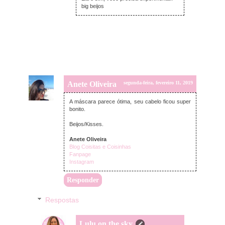
big beijos
Anete Oliveira
segunda-feira, fevereiro 11, 2019
A máscara parece ótima, seu cabelo ficou super
bonito.
Beijos/Kisses.
Anete Oliveira
Blog Coisitas e Coisinhas
Fanpage
Instagram
Responder
Respostas
Lulu on the sky