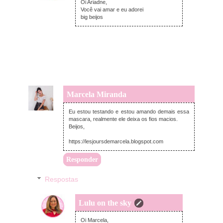
Oi Ariadne,
Você vai amar e eu adorei
big beijos
Marcela Miranda
segunda-feira, fevereiro 11, 2019
Eu estou testando e estou amando demais essa
mascara, realmente ele deixa os fios macios.
Beijos,
https://lesjoursdemarcela.blogspot.com
Responder
Respostas
Lulu on the sky
segunda-feira, fevereiro 11, 2019
Oi Marcela,