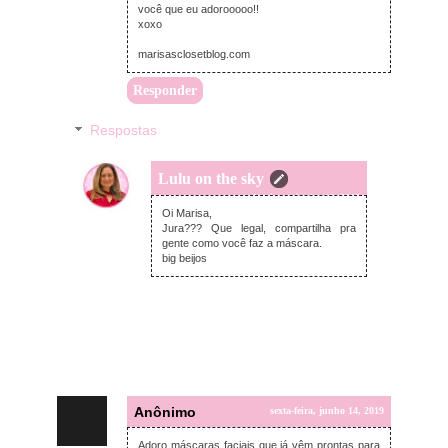
você que eu adorooooo!!
xoxo
marisasclosetblog.com
Responder
Respostas
Lulu on the sky
domingo, junho 16, 2019
Oi Marisa,
Jura??? Que legal, compartilha pra
gente como você faz a máscara.
big beijos
Anônimo
sexta-feira, junho 14, 2019
Adoro máscaras faciais que já vêm prontas para