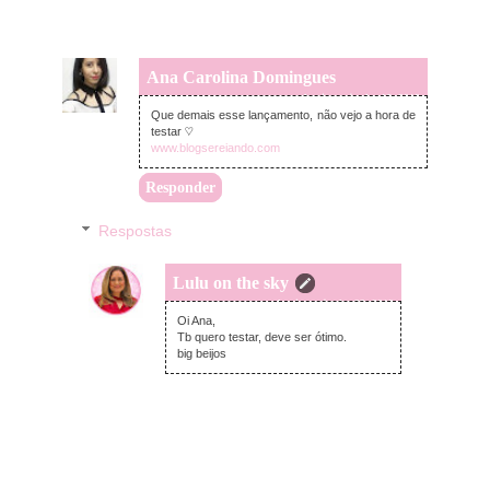
Ana Carolina Domingues
domingo, junho 16, 2019
Que demais esse lançamento, não vejo a hora de
testar ♡
www.blogsereiando.com
Responder
Respostas
Lulu on the sky
domingo, junho 23, 2019
Oi Ana,
Tb quero testar, deve ser ótimo.
big beijos