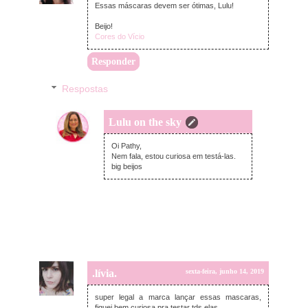
Essas máscaras devem ser ótimas, Lulu!
Beijo!
Cores do Vício
Responder
Respostas
Lulu on the sky
domingo, junho 16, 2019
Oi Pathy,
Nem fala, estou curiosa em testá-las.
big beijos
.lívia.
sexta-feira, junho 14, 2019
super legal a marca lançar essas mascaras,
fiquei bem curiosa pra testar tds elas