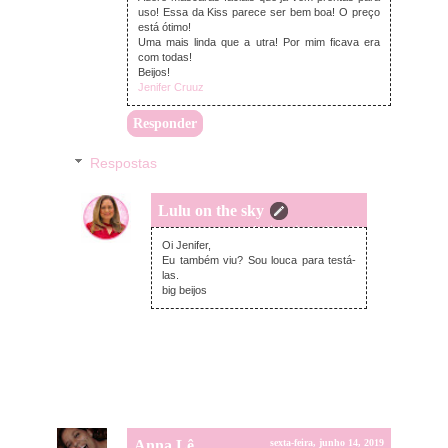
uso! Essa da Kiss parece ser bem boa! O preço
está ótimo!
Uma mais linda que a utra! Por mim ficava era
com todas!
Beijos!
Jenifer Cruuz
Responder
Respostas
Lulu on the sky
domingo, junho 16, 2019
Oi Jenifer,
Eu também viu? Sou louca para testá-
las.
big beijos
Anna Lê
sexta-feira, junho 14, 2019