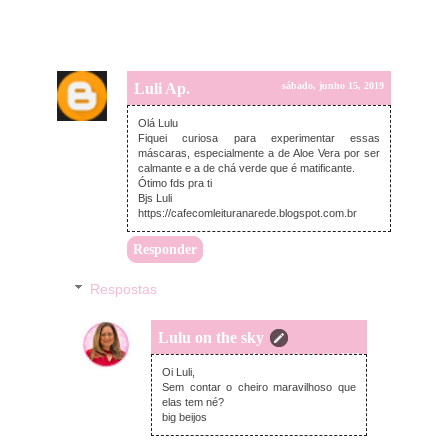
Luli Ap.
sábado, junho 15, 2019
Olá Lulu
Fiquei curiosa para experimentar essas
máscaras, especialmente a de Aloe Vera por ser
calmante e a de chá verde que é matificante.
Ótimo fds pra ti
Bjs Luli
https://cafecomleituranarede.blogspot.com.br
Responder
Respostas
Lulu on the sky
domingo, junho 16, 2019
Oi Luli,
Sem contar o cheiro maravilhoso que
elas tem né?
big beijos