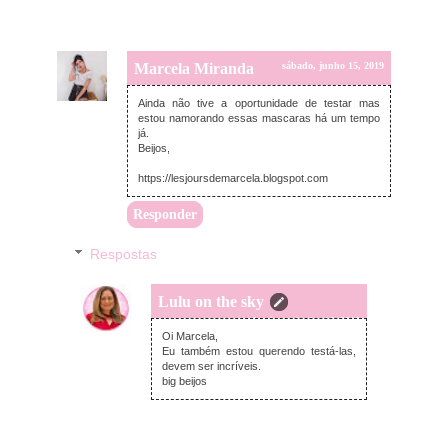
Marcela Miranda
sábado, junho 15, 2019
Ainda não tive a oportunidade de testar mas
estou namorando essas mascaras há um tempo
já.
Beijos,
https://lesjoursdemarcela.blogspot.com
Responder
Respostas
Lulu on the sky
domingo, junho 16, 2019
Oi Marcela,
Eu também estou querendo testá-las,
devem ser incríveis.
big beijos