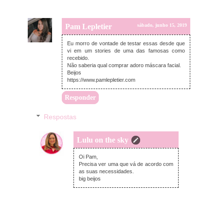
Pam Lepletier
sábado, junho 15, 2019
Eu morro de vontade de testar essas desde que
vi em um stories de uma das famosas como
recebido.
Não saberia qual comprar adoro máscara facial.
Beijos
https://www.pamlepletier.com
Responder
Respostas
Lulu on the sky
domingo, junho 16, 2019
Oi Pam,
Precisa ver uma que vá de acordo com
as suas necessidades.
big beijos