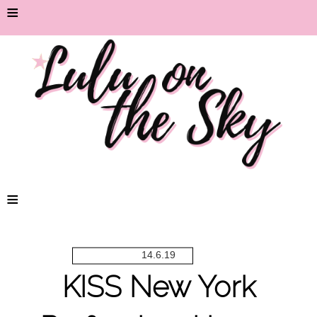
≡
≡
14.6.19
KISS New York