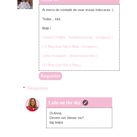
Ai morro de vontade de usar essas máscaras :)
Todas... kkk.
Beijo !
| Afonso Padilha . Detalhadamente - Instagram |
| O Blog Que Não é Blog - Instagram |
| Meu Instagram - @euannazanatta |
| O Blog Que Não é Blog |
Responder
Respostas
Lulu on the sky
domingo, junho 16, 2019
Oi Anna,
Devem ser ótimas viu?
big beijos