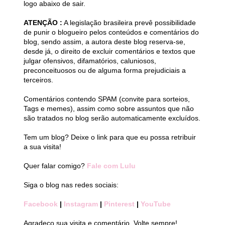
logo abaixo de sair.
ATENÇÃO :
A legislação brasileira prevê possibilidade
de punir o blogueiro pelos conteúdos e comentários do
blog, sendo assim, a autora deste blog reserva-se,
desde já, o direito de excluir comentários e textos que
julgar ofensivos, difamatórios, caluniosos,
preconceituosos ou de alguma forma prejudiciais a
terceiros.
Comentários contendo SPAM (convite para sorteios,
Tags e memes), assim como sobre assuntos que não
são tratados no blog serão automaticamente excluídos.
Tem um blog? Deixe o link para que eu possa retribuir
a sua visita!
Quer falar comigo?
Fale com Lulu
Siga o blog nas redes sociais:
Facebook
|
Instagram
|
Pinterest
|
YouTube
Agradeço sua visita e comentário. Volte sempre!