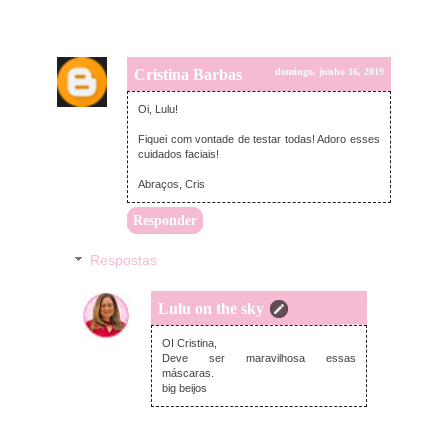
Cristina Barbas
domingo, junho 16, 2019
Oi, Lulu!
Fiquei com vontade de testar todas! Adoro esses
cuidados faciais!
Abraços, Cris
Responder
Respostas
Lulu on the sky
domingo, junho 16, 2019
OI Cristina,
Deve ser maravilhosa essas
máscaras.
big beijos