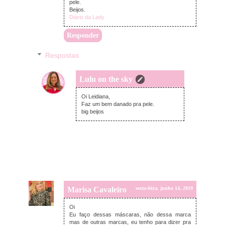
pele.
Beijos.
Diário da Lady
Responder
Respostas
Lulu on the sky
domingo, junho 16, 2019
Oi Leidiana,
Faz um bem danado pra pele.
big beijos
Marisa Cavaleiro
sexta-feira, junho 14, 2019
Oi
Eu faço dessas máscaras, não dessa marca
mas de outras marcas, eu tenho para dizer pra