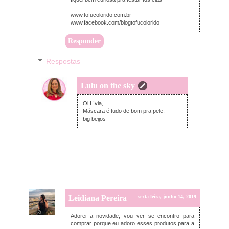
www.tofucolorido.com.br
www.facebook.com/blogtofucolorido
Responder
Respostas
Lulu on the sky
domingo, junho 16, 2019
Oi Lívia,
Máscara é tudo de bom pra pele.
big beijos
Leidiana Pereira
sexta-feira, junho 14, 2019
Adorei a novidade, vou ver se encontro para
comprar porque eu adoro esses produtos para a