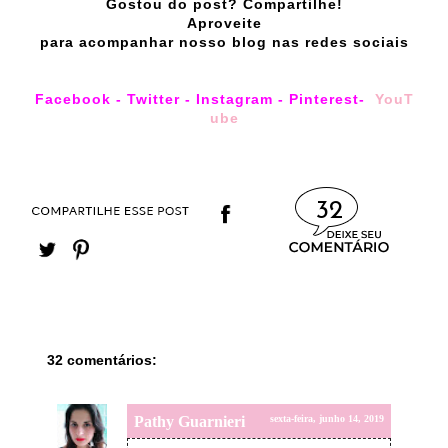
Gostou do post? Compartilhe!
Aproveite
para acompanhar nosso blog nas redes sociais
Facebook
-
Twitter
-
Instagram
-
Pinterest
-
YouT
ube
32
32 comentários:
Pathy Guarnieri
sexta-feira, junho 14, 2019