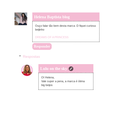
Helena Baptista blog
segunda-feira, junho 17, 2019
Ouço falar tão bem desta marca :D fiquei curiosa
beijinho
DREAMS OF A PRINCESS
Responder
Respostas
Lulu on the sky
domingo, junho 23, 2019
OI Helena,
Vale super a pena, a marca é ótima
big beijos