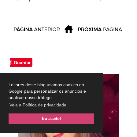
Guardar
Leitores deste blog usamos cookies do
Google para personalizar os anúncios e
analisar nosso tráfego.
Veja a Política de privacidade
Eu aceito!