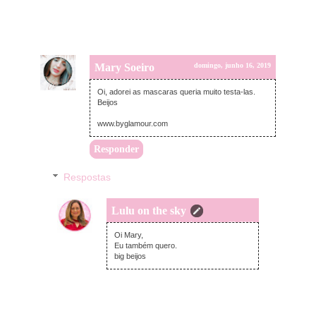
Mary Soeiro
domingo, junho 16, 2019
Oi, adorei as mascaras queria muito testa-las.
Beijos
www.byglamour.com
Responder
Respostas
Lulu on the sky
domingo, junho 23, 2019
Oi Mary,
Eu também quero.
big beijos