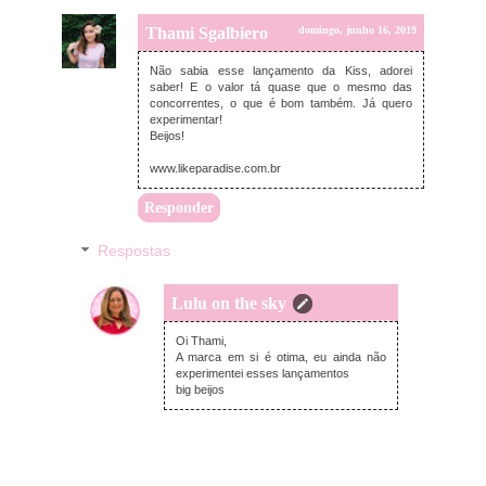
Thami Sgalbiero
domingo, junho 16, 2019
Não sabia esse lançamento da Kiss, adorei
saber! E o valor tá quase que o mesmo das
concorrentes, o que é bom também. Já quero
experimentar!
Beijos!
www.likeparadise.com.br
Responder
Respostas
Lulu on the sky
domingo, junho 23, 2019
Oi Thami,
A marca em si é otima, eu ainda não
experimentei esses lançamentos
big beijos