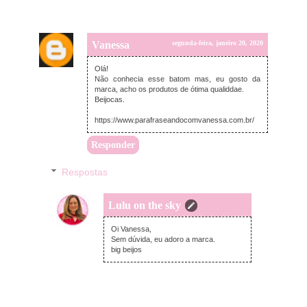
Vanessa
segunda-feira, janeiro 20, 2020
Olá!
Não conhecia esse batom mas, eu gosto da
marca, acho os produtos de ótima qualiddae.
Beijocas.
https://www.parafraseandocomvanessa.com.br/
Responder
Respostas
Lulu on the sky
segunda-feira, janeiro 20, 2020
Oi Vanessa,
Sem dúvida, eu adoro a marca.
big beijos