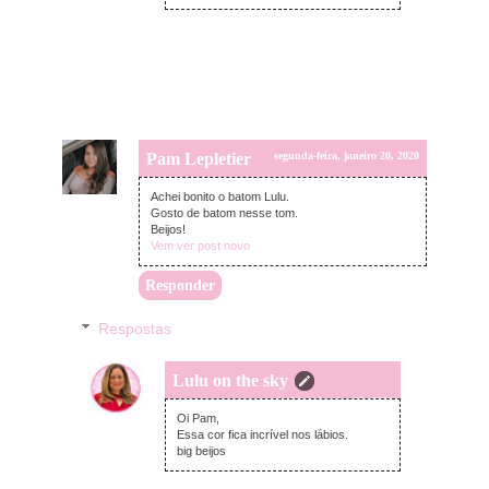
Pam Lepletier
segunda-feira, janeiro 20, 2020
Achei bonito o batom Lulu.
Gosto de batom nesse tom.
Beijos!
Vem ver post novo
Responder
Respostas
Lulu on the sky
segunda-feira, janeiro 20, 2020
Oi Pam,
Essa cor fica incrível nos lábios.
big beijos