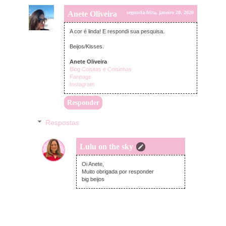
Anete Oliveira
segunda-feira, janeiro 20, 2020
A cor é linda! E respondi sua pesquisa.
Beijos/Kisses.
Anete Oliveira
Blog Coisitas e Coisinhas
Fanpage
Instagram
Responder
Respostas
Lulu on the sky
quarta-feira, janeiro 22, 2020
Oi Anete,
Muito obrigada por responder
big beijos