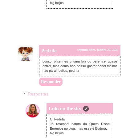
big beijos
Pedrita
segunda-feira, janeiro 20, 2020
bonito. ontem eu vi uma loja do berenice, quase
entrei, mas como nao posso gastar achei melhor
nao parar. beijos, pedrita
Responder
Respostas
Lulu on the sky
segunda-feira, janeiro 20, 2020
Oi Pedrita,
Já resenhei batom da Quem Disse
Berenice no blog, mas esse é Eudora.
big beijos