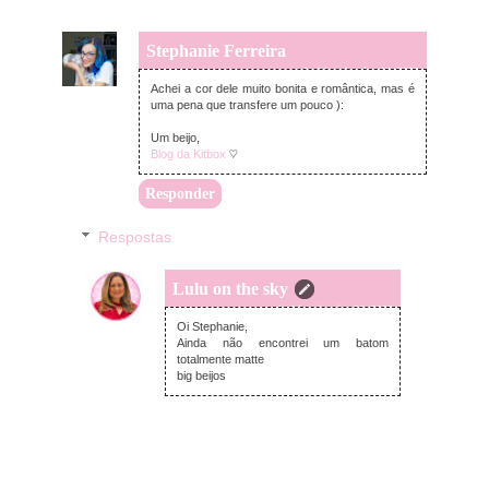
Stephanie Ferreira
segunda-feira, janeiro 20, 2020
Achei a cor dele muito bonita e romântica, mas é
uma pena que transfere um pouco ):
Um beijo,
Blog da Kitbox
♡
Responder
Respostas
Lulu on the sky
segunda-feira, janeiro 20, 2020
Oi Stephanie,
Ainda não encontrei um batom
totalmente matte
big beijos