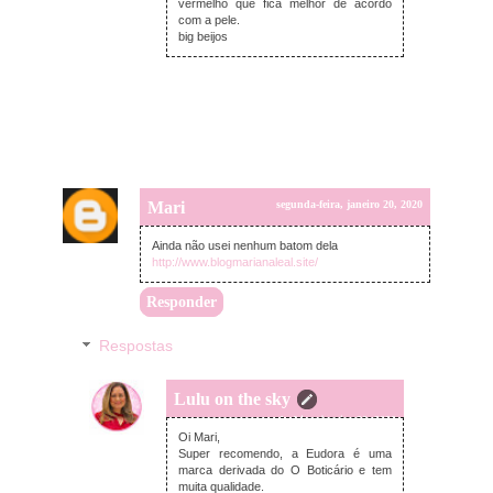
vermelho que fica melhor de acordo
com a pele.
big beijos
Mari
segunda-feira, janeiro 20, 2020
Ainda não usei nenhum batom dela
http://www.blogmarianaleal.site/
Responder
Respostas
Lulu on the sky
segunda-feira, janeiro 20, 2020
Oi Mari,
Super recomendo, a Eudora é uma
marca derivada do O Boticário e tem
muita qualidade.