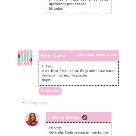
apaixonada por essa cor.
big beijos
Betty Gaeta
segunda-feira, janeiro 20, 2020
Oi Lulu,
A cor ficou ótima em vc. Eu já tentei usar batom
desta cor mas não me adaptei.
Beijos
Responder
Respostas
Lulu on the sky
segunda-feira, janeiro 20, 2020
Oi Betty,
Obrigada. Cada pessoa tem um tom de