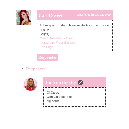
Carol Sweet
terça-feira, janeiro 21, 2020
Achei que o batom ficou muito bonito em você,
gostei!
Beijos,
Mundo Perdido da Carol
Instagram: @carolinsweet
Fan Page
Responder
Respostas
Lulu on the sky
quarta-feira, janeiro 22, 2020
Oi Carol,
Obrigada, eu amei
big beijos