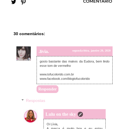
30 comentários:
.lívia.
segunda-feira, janeiro 20, 2020
gosto bastante das makes da Eudora, bem lindo
esse tom de vermelho
www.tofucolorido.com.br
www.facebook.com/blogtofucolorido
Responder
Respostas
Lulu on the sky
segunda-feira, janeiro 20, 2020
Oi Lívia,
A marca é muito boa e eu estou