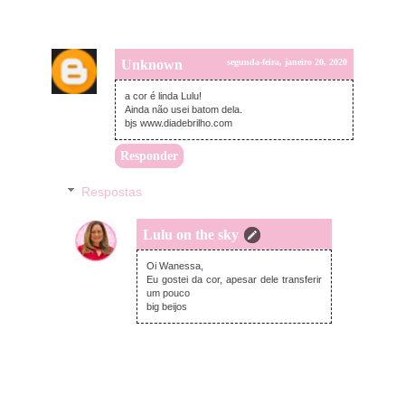
Unknown
segunda-feira, janeiro 20, 2020
a cor é linda Lulu!
Ainda não usei batom dela.
bjs www.diadebrilho.com
Responder
Respostas
Lulu on the sky
segunda-feira, janeiro 20, 2020
Oi Wanessa,
Eu gostei da cor, apesar dele transferir
um pouco
big beijos