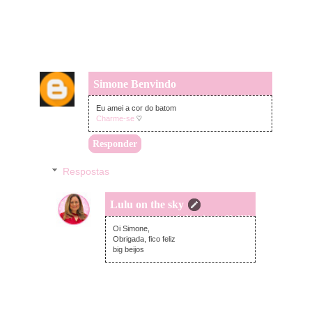
Simone Benvindo
segunda-feira, janeiro 20, 2020
Eu amei a cor do batom
Charme-se
♡
Responder
Respostas
Lulu on the sky
segunda-feira, janeiro 20, 2020
Oi Simone,
Obrigada, fico feliz
big beijos