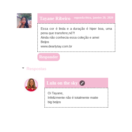
Tayane Ribeiro
segunda-feira, janeiro 20, 2020
Essa cor é linda e a duração é hiper boa, uma
pena que transfere,né?!
Ainda não conhecia essa coleção e amei
Beijos
www.dearlytay.com.br
Responder
Respostas
Lulu on the sky
quarta-feira, janeiro 22, 2020
Oi Tayane,
Infelizmente não é totalmente matte
big beijos