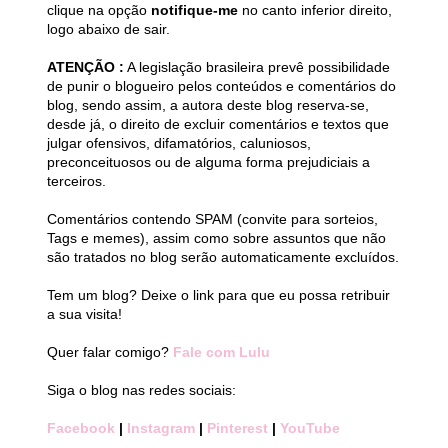
clique na opção
notifique-me
no canto inferior direito,
logo abaixo de sair.
ATENÇÃO :
A legislação brasileira prevê possibilidade
de punir o blogueiro pelos conteúdos e comentários do
blog, sendo assim, a autora deste blog reserva-se,
desde já, o direito de excluir comentários e textos que
julgar ofensivos, difamatórios, caluniosos,
preconceituosos ou de alguma forma prejudiciais a
terceiros.
Comentários contendo SPAM (convite para sorteios,
Tags e memes), assim como sobre assuntos que não
são tratados no blog serão automaticamente excluídos.
Tem um blog? Deixe o link para que eu possa retribuir
a sua visita!
Quer falar comigo?
Fale com Lulu
Siga o blog nas redes sociais:
Facebook
|
Instagram
|
Pinterest
|
YouTube