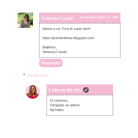
Vanessa Casais
quarta-feira, janeiro 22, 2020
Adorei a cor. Fica-te super bem!
https://primeirolimao.blogspot.com/
Beijinhos,
Vanessa Casais
Responder
Respostas
Lulu on the sky
quarta-feira, janeiro 22, 2020
Oi vanessa,
Obrigada, eu adorei
big beijos