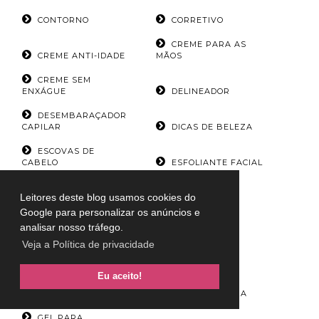
CONTORNO
CORRETIVO
CREME PARA AS
CREME ANTI-IDADE
MÃOS
CREME SEM
ENXÁGUE
DELINEADOR
DESEMBARAÇADOR
CAPILAR
DICAS DE BELEZA
ESCOVAS DE
CABELO
ESFOLIANTE FACIAL
ESFOLIANTE LABIAL
ESMALTES
Leitores deste blog usamos cookies do
ESPONJA DE
ESPONJA DE
Google para personalizar os anúncios e
LIMPEZA
MAQUIAGEM
analisar nosso tráfego.
Veja a Política de privacidade
ESPONJA DE
ESPUMA DE
SILICONE
LIMPEZA
Eu aceito!
FINALIZADOR
CAPILAR
GEL DE LIMPEZA
GEL PARA