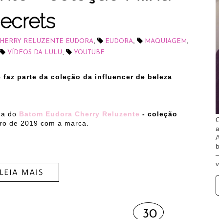
ecrets
,
,
,
HERRY RELUZENTE EUDORA
EUDORA
MAQUIAGEM
,
VÍDEOS DA LULU
YOUTUBE
faz parte da coleção da influencer de beleza
ha do
Batom Eudora Cherry Reluzente
- coleção
O
ro de 2019 com a marca.
A
b
v
30