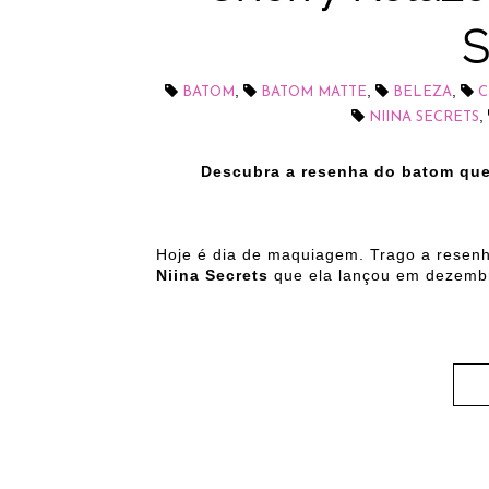
S
,
,
,
BATOM
BATOM MATTE
BELEZA
C
,
NIINA SECRETS
Descubra a resenha do batom que 
Hoje é dia de maquiagem. Trago a resen
Niina Secrets
que ela lançou em dezemb