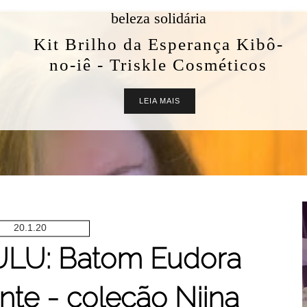
beleza solidária
Kit Brilho da Esperança Kibô-
no-iê - Triskle Cosméticos
LEIA MAIS
20.1.20
LU: Batom Eudora
nte - coleção Niina