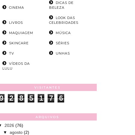
DICAS DE
CINEMA
BELEZA
LOOK DAS
LIVROS
CELEBRIDADES
MAQUIAGEM
MÚSICA
SKINCARE
SÉRIES
TV
UNHAS
VÍDEOS DA
LULU
VISITANTES
9
2
8
5
1
7
6
ARQUIVOS
▼
2026
(76)
▼
agosto
(2)