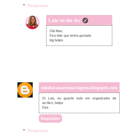
Respostas
Lulu on the sky
quarta-feira, agosto 12, 2020
Olá Mari,
Fico feliz que tenha gostado.
big beijos
minhacasaeumaviagem.blogspot.com
quarta-feira, agosto 12, 2020
Oi Lulu, eu guardo tudo em organizador de
acrílico, beijos
Dea
Responder
Respostas