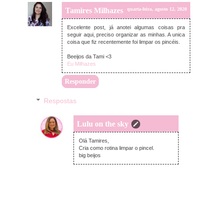
Tamires Milhazes
quarta-feira, agosto 12, 2020
Excelente post, já anotei algumas coisas pra
seguir aqui, preciso organizar as minhas. A unica
coisa que fiz recentemente foi limpar os pincéis.
Beeijos da Tami <3
Eu Milhazes
Responder
Respostas
Lulu on the sky
quinta-feira, agosto 13, 2020
Olá Tamires,
Cria como rotina limpar o pincel.
big beijos