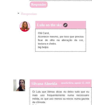
Responder
Respostas
Lulu on the sky
quarta-feira, agosto 12, 2020
Olá Carol,
Acontece mesmo, por isso que precisa
ficar de olho na alteração da cor,
textura e cheiro.
big beijos
Silvana Almeida
quarta-feira, agosto 12, 2020
Oi Lulu que ótimas dicas eu deixo tudo que eu
mais uso frequentemente numa necessaire
média, os que uso menos ou novos numa gaveta
da cômoda.