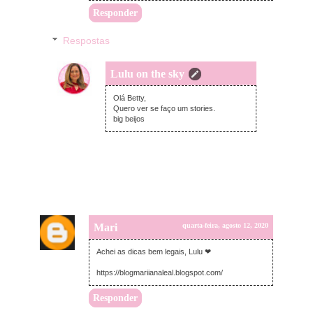
Responder
Respostas
Lulu on the sky
quarta-feira, agosto 12, 2020
Olá Betty,
Quero ver se faço um stories.
big beijos
Mari
quarta-feira, agosto 12, 2020
Achei as dicas bem legais, Lulu ❤
https://blogmariianaleal.blogspot.com/
Responder