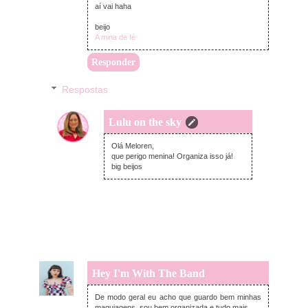
aí vai haha
beijo
A mina de fé
Responder
Respostas
Lulu on the sky
quarta-feira, agosto 12, 2020
Olá Meloren,
que perigo menina! Organiza isso já!
big beijos
Hey I'm With The Band
quarta-feira, agosto 12, 2020
De modo geral eu acho que guardo bem minhas
maquiagens, sou bem organizada e tudo mais.