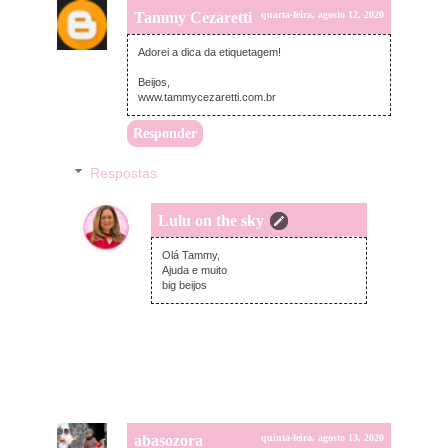
Tammy Cezaretti
quarta-feira, agosto 12, 2020
Adorei a dica da etiquetagem!
Beijos,
www.tammycezaretti.com.br
Responder
Respostas
Lulu on the sky
quinta-feira, agosto 13, 2020
Olá Tammy,
Ajuda e muito
big beijos
abasozora
quinta-feira, agosto 13, 2020