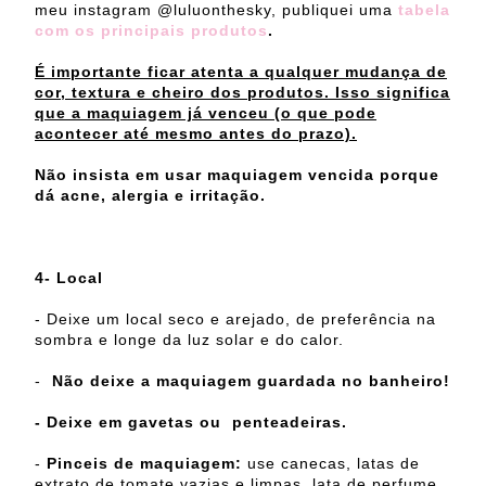
meu instagram @luluonthesky, publiquei uma
tabela
com os principais produtos
.
É importante ficar atenta a qualquer mudança de
cor, textura e cheiro dos produtos. Isso significa
que a maquiagem já venceu (o que pode
acontecer até mesmo antes do prazo).
Não insista em usar maquiagem vencida porque
dá acne, alergia e irritação.
4- Local
- Deixe um local seco e arejado, de preferência na
sombra e longe da luz solar e do calor.
-
Não deixe a maquiagem guardada no banheiro!
- Deixe em gavetas ou penteadeiras.
-
Pinceis de maquiagem:
use canecas, latas de
extrato de tomate vazias e limpas, lata de perfume,