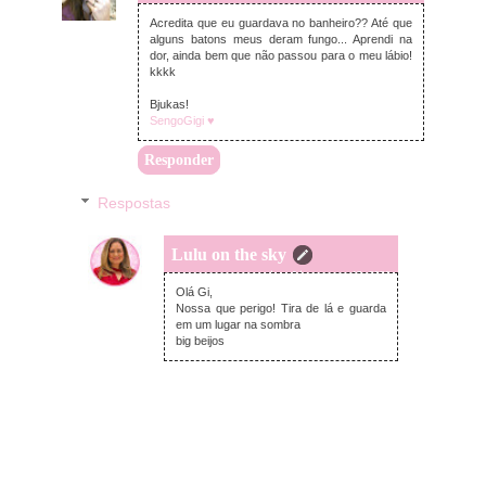
Acredita que eu guardava no banheiro?? Até que
alguns batons meus deram fungo... Aprendi na
dor, ainda bem que não passou para o meu lábio!
kkkk
Bjukas!
SengoGigi ♥
Responder
Respostas
Lulu on the sky
quinta-feira, agosto 13, 2020
Olá Gi,
Nossa que perigo! Tira de lá e guarda
em um lugar na sombra
big beijos