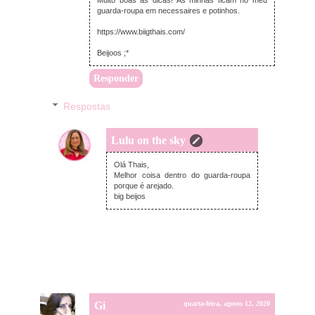
Muito boas as dicas! As minhas ficam no meu
guarda-roupa em necessaires e potinhos.
https://www.biigthais.com/
Beijoos ;*
Responder
Respostas
Lulu on the sky
quinta-feira, agosto 13, 2020
Olá Thais,
Melhor coisa dentro do guarda-roupa
porque é arejado.
big beijos
Gi
quarta-feira, agosto 12, 2020