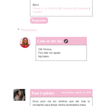
Bjxxx
Ontem é só Memória
|
Facebook
|
Instagram
|
Youtube
Responder
Respostas
Lulu on the sky
quarta-feira, agosto 12, 2020
Olá Teresa,
Fico feliz em ajudar
big beijos
Pam Lepletier
quarta-feira, agosto 12, 2020
Esse post me fez lembrar que até hoje to
enrolando para limpar minha penteadeira haha.