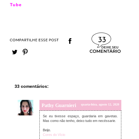
Tube
33
33 comentários:
Pathy Guarnieri
quarta-feira, agosto 12, 2020
Se eu tivesse espaço, guardaria em gavetas.
Mas como não tenho, deixo tudo em necéssarie.
Beijo.
Cores do Vício