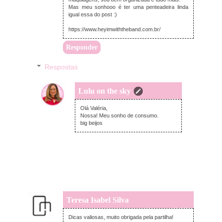
Mas meu sonhooo é ter uma penteadeira linda
igual essa do post :)
https://www.heyimwiththeband.com.br/
Responder
Respostas
Lulu on the sky
quarta-feira, agosto 12, 2020
Olá Valéria,
Nossa! Meu sonho de consumo.
big beijos
Teresa Isabel Silva
quarta-feira, agosto 12, 2020
Dicas valiosas, muito obrigada pela partilha!