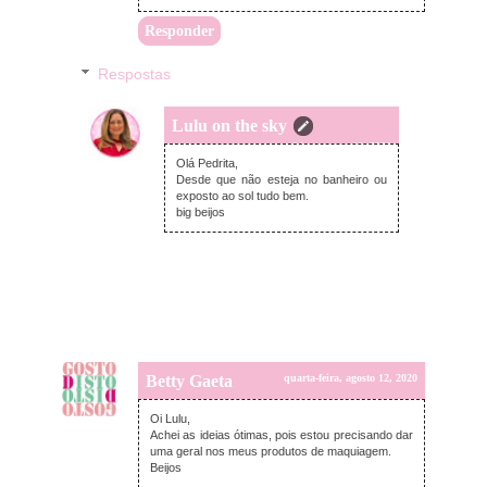
Responder
Respostas
Lulu on the sky
quarta-feira, agosto 12, 2020
Olá Pedrita,
Desde que não esteja no banheiro ou
exposto ao sol tudo bem.
big beijos
Betty Gaeta
quarta-feira, agosto 12, 2020
Oi Lulu,
Achei as ideias ótimas, pois estou precisando dar
uma geral nos meus produtos de maquiagem.
Beijos