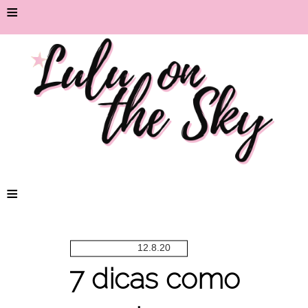
≡
≡
12.8.20
7 dicas como