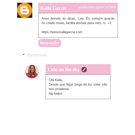
Kaila Garcia
quarta-feira, agosto 12, 2020
Amei demais as dicas, Lulu. Eu sempre guardo
no criado mudo, facilita demais para mim, rs. <3
https://www.kailagarcia.com
Responder
Respostas
Lulu on the sky
quinta-feira, agosto 13, 2020
Olá Kaila,
Desde que fique longe da luz solar não
tem problema.
big beijos