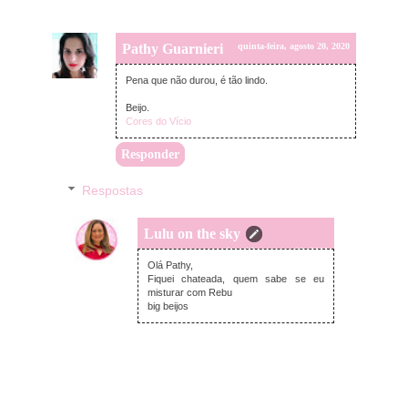
Pathy Guarnieri
quinta-feira, agosto 20, 2020
Pena que não durou, é tão lindo.
Beijo.
Cores do Vício
Responder
Respostas
Lulu on the sky
quinta-feira, agosto 20, 2020
Olá Pathy,
Fiquei chateada, quem sabe se eu
misturar com Rebu
big beijos