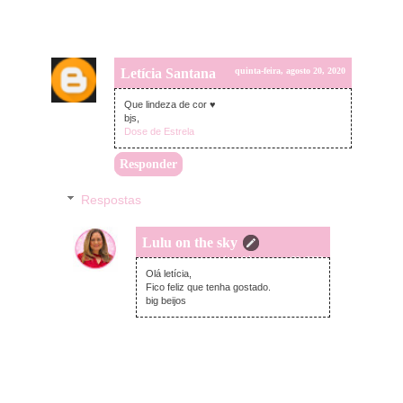
Letícia Santana
quinta-feira, agosto 20, 2020
Que lindeza de cor ♥
bjs,
Dose de Estrela
Responder
Respostas
Lulu on the sky
quinta-feira, agosto 20, 2020
Olá letícia,
Fico feliz que tenha gostado.
big beijos