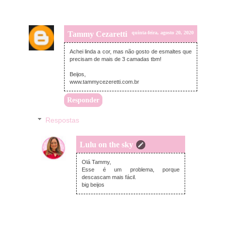
Tammy Cezaretti
quinta-feira, agosto 20, 2020
Achei linda a cor, mas não gosto de esmaltes que
precisam de mais de 3 camadas tbm!
Beijos,
www.tammycezeretti.com.br
Responder
Respostas
Lulu on the sky
sexta-feira, agosto 21, 2020
Olá Tammy,
Esse é um problema, porque
descascam mais fácil.
big beijos