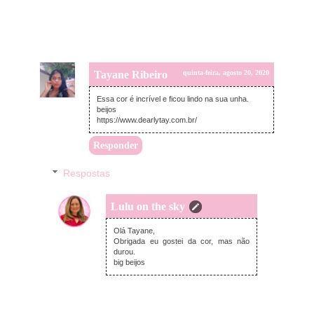
Tayane Ribeiro
quinta-feira, agosto 20, 2020
Essa cor é incrível e ficou lindo na sua unha.
beijos
https://www.dearlytay.com.br/
Responder
Respostas
Lulu on the sky
quinta-feira, agosto 20, 2020
Olá Tayane,
Obrigada eu gostei da cor, mas não
durou.
big beijos