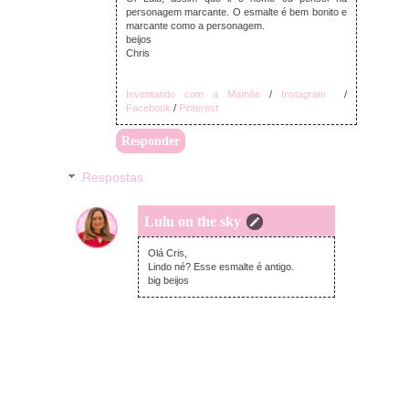
personagem marcante. O esmalte é bem bonito e
marcante como a personagem.
beijos
Chris
Inventando com a Mamãe
/
Instagram
/
Facebook
/
Pinterest
Responder
Respostas
Lulu on the sky
segunda-feira, agosto 24, 2020
Olá Cris,
Lindo né? Esse esmalte é antigo.
big beijos