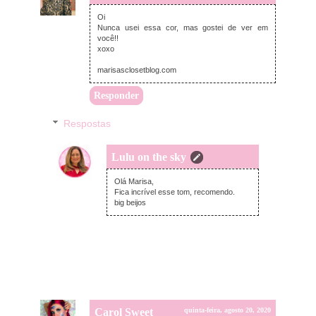
Oi
Nunca usei essa cor, mas gostei de ver em
você!!
xoxo
marisasclosetblog.com
Responder
Respostas
Lulu on the sky
quinta-feira, agosto 20, 2020
Olá Marisa,
Fica incrível esse tom, recomendo.
big beijos
Carol Sweet
quinta-feira, agosto 20, 2020