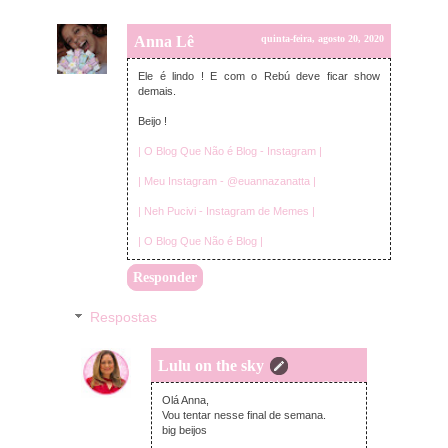
Anna Lê
quinta-feira, agosto 20, 2020
Ele é lindo ! E com o Rebú deve ficar show
demais.
Beijo !
| O Blog Que Não é Blog - Instagram |
| Meu Instagram - @euannazanatta |
| Neh Pucivi - Instagram de Memes |
| O Blog Que Não é Blog |
Responder
Respostas
Lulu on the sky
sexta-feira, agosto 21, 2020
Olá Anna,
Vou tentar nesse final de semana.
big beijos