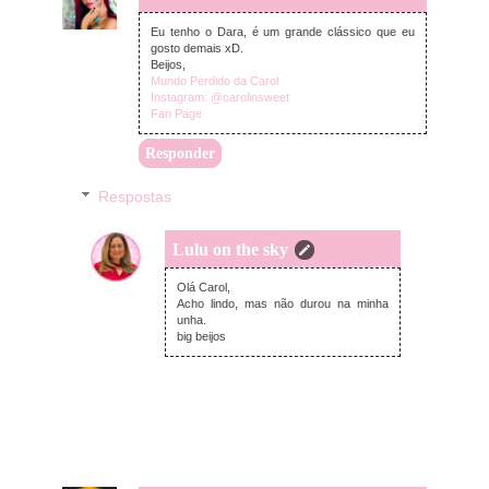
Eu tenho o Dara, é um grande clássico que eu
gosto demais xD.
Beijos,
Mundo Perdido da Carol
Instagram: @carolinsweet
Fan Page
Responder
Respostas
Lulu on the sky
quinta-feira, agosto 20, 2020
Olá Carol,
Acho lindo, mas não durou na minha
unha.
big beijos