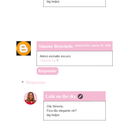
big beijos
Simone Benvindo
quinta-feira, agosto 20, 2020
Adoro esmalte escuro
Charme-se
♡
Responder
Respostas
Lulu on the sky
quinta-feira, agosto 20, 2020
Olá Simone,
Fica tão elegante né?
big beijos