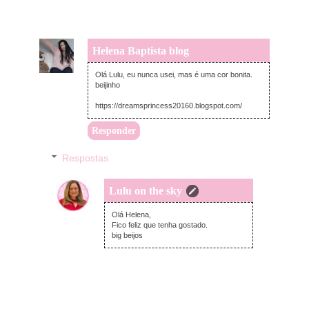
Helena Baptista blog
sexta-feira, agosto 21, 2020
Olá Lulu, eu nunca usei, mas é uma cor bonita.
beijinho
https://dreamsprincess20160.blogspot.com/
Responder
Respostas
Lulu on the sky
sexta-feira, agosto 21, 2020
Olá Helena,
Fico feliz que tenha gostado.
big beijos