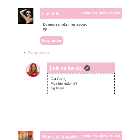
Carol R.
quinta-feira, agosto 20, 2020
Eu amo esmalte mais escuro
bjs
Responder
Respostas
Lulu on the sky
quinta-feira, agosto 20, 2020
Olá Carol,
Fica tão lindo né?
big beijos
Marisa Cavaleiro
quinta-feira, agosto 20, 2020