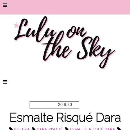
≡
≡
20.8.20
Esmalte Risqué Dara
,
,
,
BELEZA
DARA RISQUÉ
ESMALTE RISQUÉ DARA