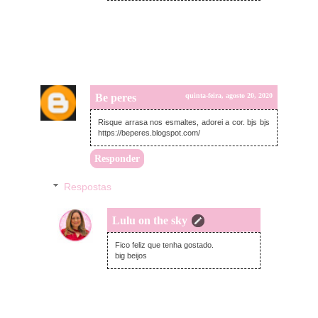
Be peres
quinta-feira, agosto 20, 2020
Risque arrasa nos esmaltes, adorei a cor. bjs bjs
https://beperes.blogspot.com/
Responder
Respostas
Lulu on the sky
sexta-feira, agosto 21, 2020
Fico feliz que tenha gostado.
big beijos