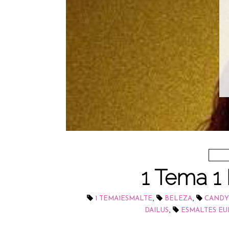
1 Tema 1
,
,
1 TEMA1ESMALTE
BELEZA
CANDY
,
DAILUS
ESMALTES E