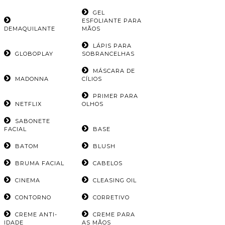
GEL
ESFOLIANTE PARA
DEMAQUILANTE
MÃOS
LÁPIS PARA
GLOBOPLAY
SOBRANCELHAS
MÁSCARA DE
MADONNA
CÍLIOS
PRIMER PARA
NETFLIX
OLHOS
SABONETE
FACIAL
BASE
BATOM
BLUSH
BRUMA FACIAL
CABELOS
CINEMA
CLEASING OIL
CONTORNO
CORRETIVO
CREME ANTI-
CREME PARA
IDADE
AS MÃOS