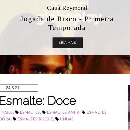
Cauã Reymond
Jogada de Risco - Primeira
Temporada
LEIA MAIS
24.3.21
 Esmalte: Doce
,
,
,
 NAILS
ESMALTES
ESMALTES ANITA
ESMALTES
,
,
UDORA
ESMALTES RISQUÉ
UNHAS