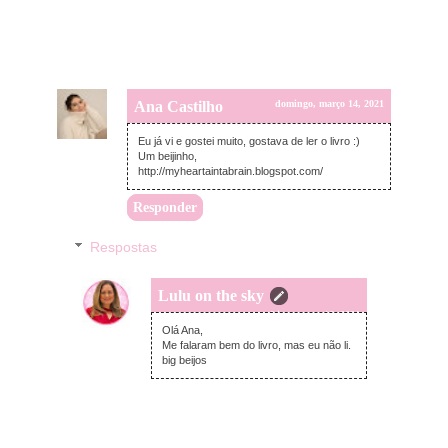
Ana Castilho
domingo, março 14, 2021
Eu já vi e gostei muito, gostava de ler o livro :)
Um beijinho,
http://myheartaintabrain.blogspot.com/
Responder
Respostas
Lulu on the sky
terça-feira, março 16, 2021
Olá Ana,
Me falaram bem do livro, mas eu não li.
big beijos