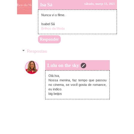
Isa Sá
sábado, março 13, 2021
Nunca vi o filme.
Isabel Sá
Brilhos da Moda
Responder
Respostas
Lulu on the sky
terça-feira, março 16, 2021
Olá Isa,
Nossa menina, faz tempo que passou
no cinema, se você gosta de romance,
eu indico.
big beijos