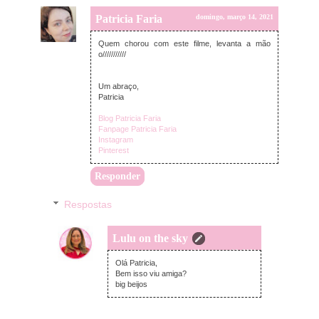
Patricia Faria
domingo, março 14, 2021
Quem chorou com este filme, levanta a mão
o///////////
Um abraço,
Patricia
Blog Patricia Faria
Fanpage Patricia Faria
Instagram
Pinterest
Responder
Respostas
Lulu on the sky
terça-feira, março 16, 2021
Olá Patricia,
Bem isso viu amiga?
big beijos