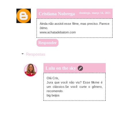
Cristiana Nobrega
domingo, março 14, 2021
Ainda não assisti esse filme, mas preciso. Parece
ótimo.
www.achatadebatom.com
Responder
Respostas
Lulu on the sky
terça-feira, março 16, 2021
Olá Cris,
Jura que você não viu? Esse filkme é
um clássico.Se você curte o gênero,
recomendo.
big beijos