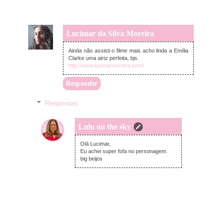
Lucimar da Silva Moreira
domingo, março 14, 2021
Ainda não assisti o filme mais acho linda a Emília
Clarke uma atriz perfeita, bjs.
http://www.lucimarmoreira.com/
Responder
Respostas
Lulu on the sky
terça-feira, março 16, 2021
Olá Lucimar,
Eu achei super fofa no personagem.
big beijos