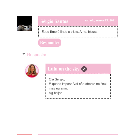
Sérgio Santos
sábado, março 13, 2021
Esse filme é lIndo e triste. Amo. bjssss
Responder
Respostas
Lulu on the sky
terça-feira, março 16, 2021
Olá Sérgio,
É quase impossível não chorar no final,
mas eu amo.
big beijos