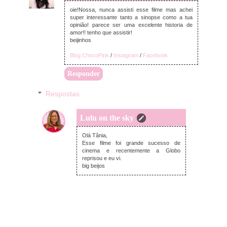
oie!Nossa, nunca assisti esse filme mas achei
super interessante tanto a sinopse como a tua
opinião! parece ser uma excelente historia de
amor!! tenho que assistir!
beijinhos
Blog ChocoPink
/
Instagram
/
Facebook
Responder
Respostas
Lulu on the sky
terça-feira, março 16, 2021
Olá Tânia,
Esse filme foi grande sucesso de
cinema e recentemente a Globo
reprisou e eu vi.
big beijos