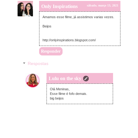
Only Inspirations
sábado, março 13, 2021
Amamos esse filme, já assistimos varias vezes.
Beijos
http://onlyinspirations.blogspot.com/
Responder
Respostas
Lulu on the sky
terça-feira, março 16, 2021
Olá Meninas,
Esse filme é fofo demais.
big beijos