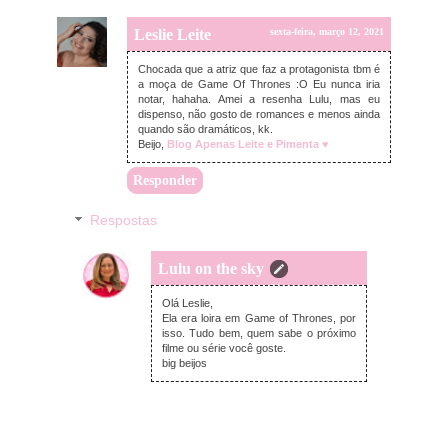
Leslie Leite
sexta-feira, março 12, 2021
Chocada que a atriz que faz a protagonista tbm é
a moça de Game Of Thrones :O Eu nunca iria
notar, hahaha. Amei a resenha Lulu, mas eu
dispenso, não gosto de romances e menos ainda
quando são dramáticos, kk.
Beijo,
Blog Apenas Leite e Pimenta ♥
Responder
Respostas
Lulu on the sky
terça-feira, março 16, 2021
Olá Leslie,
Ela era loira em Game of Thrones, por
isso. Tudo bem, quem sabe o próximo
filme ou série você goste.
big beijos