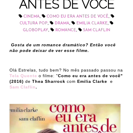
ANTES DE VOCÊ
,
,
CINEMA
COMO EU ERA ANTES DE VOCÊ
,
,
,
CULTURA POP
DRAMA
EMILIA CLARKE
,
,
GLOBOPLAY
ROMANCE
SAM CLAFLIN
Gosta de um romance dramático? Então você
não pode deixar de ver esse filme.
Olá Estrelas, tudo bem? No mês passado passou na
Tela Quente
o filme: "
Como eu era antes de você"
(2016)
de
Thea Sharrock
com
Emilia Clarke
e
Sam Claflin
.