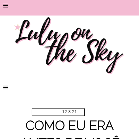
≡
≡
12.3.21
COMO EU ERA