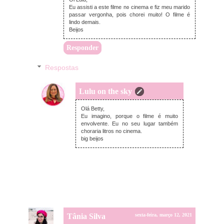
Eu assisti a este filme no cinema e fiz meu marido
passar vergonha, pois chorei muito! O filme é
lindo demais.
Beijos
Responder
Respostas
Lulu on the sky
terça-feira, março 16, 2021
Olá Betty,
Eu imagino, porque o filme é muito
envolvente. Eu no seu lugar também
choraria litros no cinema.
big beijos
Tânia Silva
sexta-feira, março 12, 2021