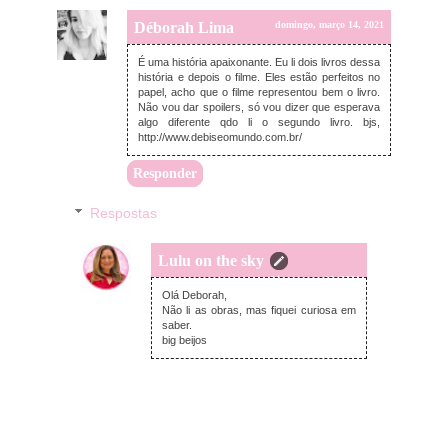
Déborah Lima
domingo, março 14, 2021
É uma história apaixonante. Eu li dois livros dessa
história e depois o filme. Eles estão perfeitos no
papel, acho que o filme representou bem o livro.
Não vou dar spoilers, só vou dizer que esperava
algo diferente qdo li o segundo livro. bjs,
http://www.debiseomundo.com.br/
Responder
Respostas
Lulu on the sky
terça-feira, março 16, 2021
Olá Deborah,
Não li as obras, mas fiquei curiosa em
saber.
big beijos