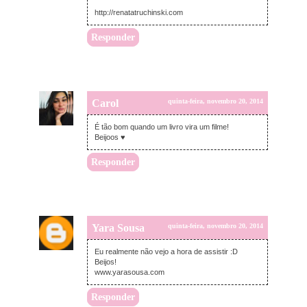
http://renatatruchinski.com
Responder
Carol
quinta-feira, novembro 20, 2014
É tão bom quando um livro vira um filme!
Beijoos ♥
Responder
Yara Sousa
quinta-feira, novembro 20, 2014
Eu realmente não vejo a hora de assistir :D
Beijos!
www.yarasousa.com
Responder