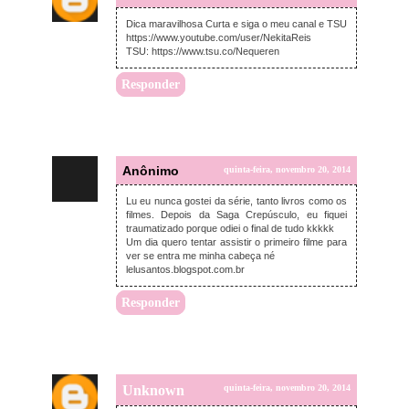
Dica maravilhosa Curta e siga o meu canal e TSU
https://www.youtube.com/user/NekitaReis
TSU: https://www.tsu.co/Nequeren
Responder
Anônimo
quinta-feira, novembro 20, 2014
Lu eu nunca gostei da série, tanto livros como os
filmes. Depois da Saga Crepúsculo, eu fiquei
traumatizado porque odiei o final de tudo kkkkk
Um dia quero tentar assistir o primeiro filme para
ver se entra me minha cabeça né
lelusantos.blogspot.com.br
Responder
Unknown
quinta-feira, novembro 20, 2014