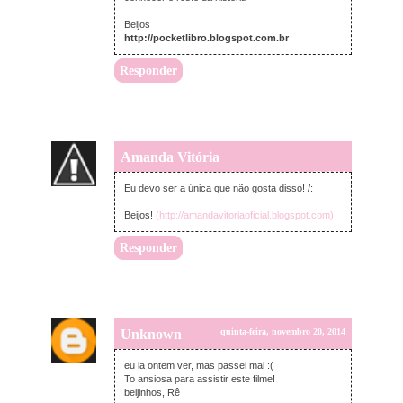
Beijos
http://pocketlibro.blogspot.com.br
Responder
Amanda Vitória
quinta-feira, novembro 20, 2014
Eu devo ser a única que não gosta disso! /:
Beijos!
(http://amandavitoriaoficial.blogspot.com)
Responder
Unknown
quinta-feira, novembro 20, 2014
eu ia ontem ver, mas passei mal :(
To ansiosa para assistir este filme!
beijinhos, Rê