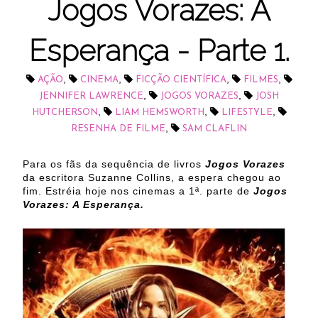
Jogos Vorazes: A
Esperança - Parte 1.
,
,
,
,
AÇÃO
CINEMA
FICÇÃO CIENTÍFICA
FILMES
,
,
JENNIFER LAWRENCE
JOGOS VORAZES
JOSH
,
,
,
HUTCHERSON
LIAM HEMSWORTH
LIFESTYLE
,
RESENHA DE FILME
SAM CLAFLIN
Para os fãs da sequência de livros
Jogos Vorazes
da escritora Suzanne Collins, a espera chegou ao
fim. Estréia hoje nos cinemas a 1ª. parte de
Jogos
Vorazes: A Esperança.