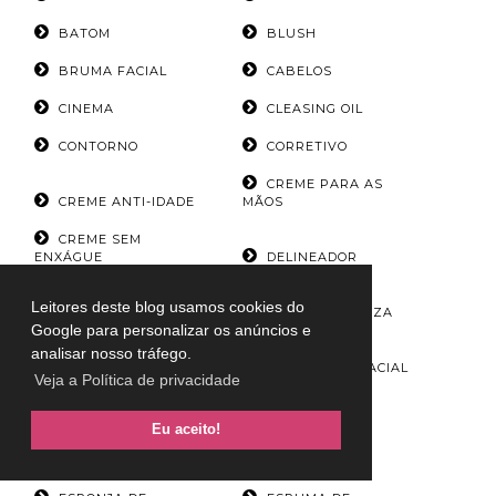
BATOM
BLUSH
BRUMA FACIAL
CABELOS
CINEMA
CLEASING OIL
CONTORNO
CORRETIVO
CREME PARA AS
CREME ANTI-IDADE
MÃOS
CREME SEM
ENXÁGUE
DELINEADOR
DESEMBARAÇADOR
Leitores deste blog usamos cookies do
CAPILAR
DICAS DE BELEZA
Google para personalizar os anúncios e
ESCOVAS DE
analisar nosso tráfego.
CABELO
ESFOLIANTE FACIAL
Veja a Política de privacidade
ESFOLIANTE LABIAL
ESMALTES
Eu aceito!
ESPONJA DE
ESPONJA DE
LIMPEZA
MAQUIAGEM