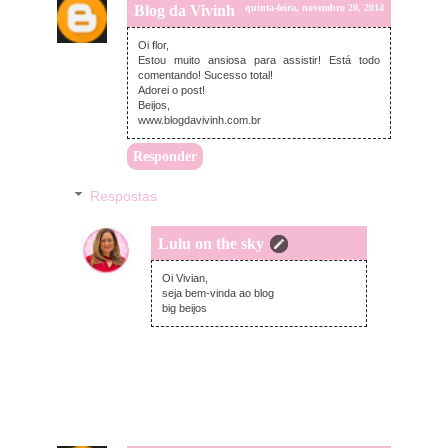
Blog da Vivinh
quinta-feira, novembro 20, 2014
Oi flor,
Estou muito ansiosa para assistir! Está todo
comentando! Sucesso total!
Adorei o post!
Beijos,
www.blogdavivinh.com.br
Responder
Respostas
Lulu on the sky
quinta-feira, novembro 20, 2014
Oi Vivian,
seja bem-vinda ao blog
big beijos