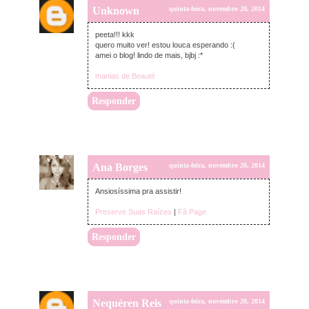
Unknown
quinta-feira, novembro 20, 2014
peeta!!! kkk
quero muito ver! estou louca esperando :(
amei o blog! lindo de mais, bjbj :*
manias de Beauté
Responder
Ana Borges
quinta-feira, novembro 20, 2014
Ansiosíssima pra assistir!
Preserve Suas Raízes
|
Fã Page
Responder
Nequéren Reis
quinta-feira, novembro 20, 2014