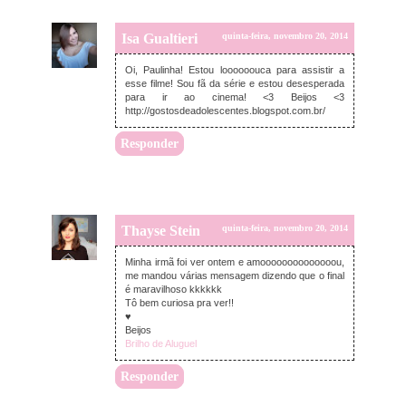
Isa Gualtieri
quinta-feira, novembro 20, 2014
Oi, Paulinha! Estou loooooouca para assistir a
esse filme! Sou fã da série e estou desesperada
para ir ao cinema! <3 Beijos <3
http://gostosdeadolescentes.blogspot.com.br/
Responder
Thayse Stein
quinta-feira, novembro 20, 2014
Minha irmã foi ver ontem e amoooooooooooooou,
me mandou várias mensagem dizendo que o final
é maravilhoso kkkkkk
Tô bem curiosa pra ver!!
♥
Beijos
Brilho de Aluguel
Responder