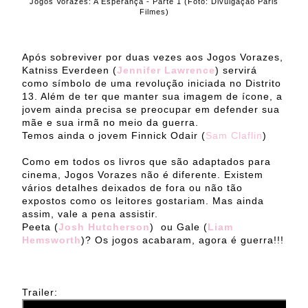
Jogos Vorazes: A Esperança - Parte 1 (Foto: Divulgação Paris
Filmes)
Após sobreviver por duas vezes aos Jogos Vorazes,
Katniss Everdeen (
Jennifer Lawrence
) servirá
como símbolo de uma revolução iniciada no Distrito
13. Além de ter que manter sua imagem de ícone, a
jovem ainda precisa se preocupar em defender sua
mãe e sua irmã no meio da guerra.
Temos ainda o jovem Finnick Odair (
Sam Claflin
)
Como em todos os livros que são adaptados para
cinema, Jogos Vorazes não é diferente. Existem
vários detalhes deixados de fora ou não tão
expostos como os leitores gostariam. Mas ainda
assim, vale a pena assistir.
Peeta (
Josh Hutcherson
) ou Gale (
Liam
Hemsworth
)? Os jogos acabaram, agora é guerra!!!
Trailer: