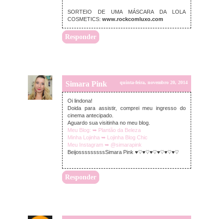
SORTEIO DE UMA MÁSCARA DA LOLA
COSMETICS:
www.rockcomluxo.com
Responder
Simara Pink
quinta-feira, novembro 20, 2014
Oi lindona!
Doida para assistir, comprei meu ingresso do
cinema antecipado.
Aguardo sua visitinha no meu blog.
Meu Blog: ➥ Plantão da Beleza
Minha Lojinha ➥ Lojinha Blog Chic
Meu Instagram ➥ @simarapink
BeijosssssssssSimara Pink ♥♡♥♡♥♡♥♡♥♡♥♡
Responder