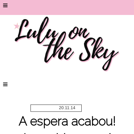
≡
≡
20.11.14
A espera acabou!