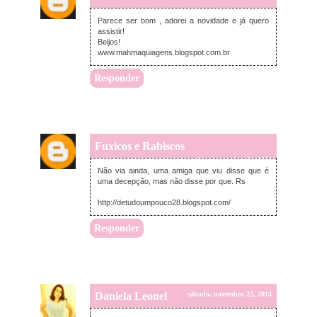
Parece ser bom , adorei a novidade e já quero
assistir!
Beijos!
www.mahmaquiagens.blogspot.com.br
Responder
Fuxicos e Rabiscos
sexta-feira, novembro 21, 2014
Não via ainda, uma amiga que viu disse que é
uma decepção, mas não disse por que. Rs
http://detudoumpouco28.blogspot.com/
Responder
Daniela Leonel
sábado, novembro 22, 2014