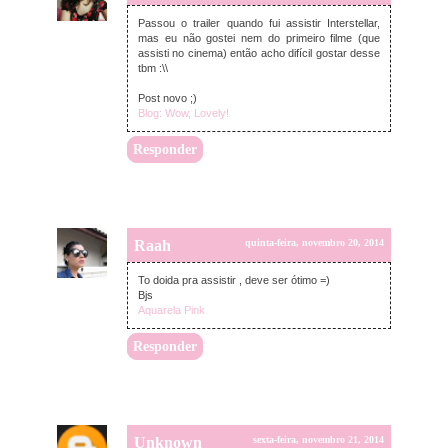
Passou o trailer quando fui assistir Interstellar,
mas eu não gostei nem do primeiro filme (que
assisti no cinema) então acho difícil gostar desse
tbm :\\
Post novo ;)
Blog: Wow, Lovely!
Responder
Raah
quinta-feira, novembro 20, 2014
To doida pra assistir , deve ser ótimo =)
Bjs
Aquarela Pink
Responder
Unknown
sexta-feira, novembro 21, 2014