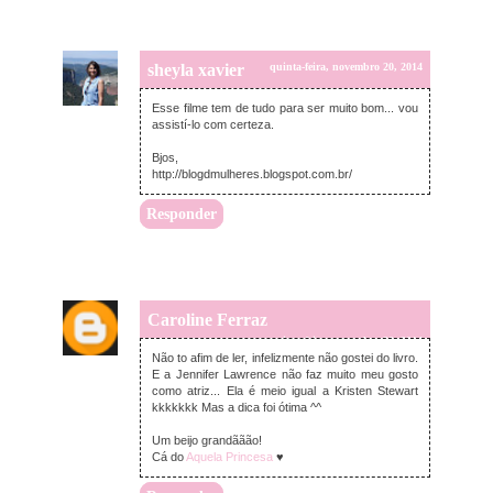
sheyla xavier
quinta-feira, novembro 20, 2014
Esse filme tem de tudo para ser muito bom... vou
assistí-lo com certeza.
Bjos,
http://blogdmulheres.blogspot.com.br/
Responder
Caroline Ferraz
quinta-feira, novembro 20, 2014
Não to afim de ler, infelizmente não gostei do livro.
E a Jennifer Lawrence não faz muito meu gosto
como atriz... Ela é meio igual a Kristen Stewart
kkkkkkk Mas a dica foi ótima ^^
Um beijo grandããão!
Cá do
Aquela Princesa
♥