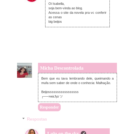
Oi Isabella,
seja bem-vinda ao blog.
Acessa o site da novela pra vc conferir
as cenas
big beijos
Micha Descontrolada
domingo, novembro 09, 2014
Bem que eu tava lembrando dele, queimando a
mufa sem saber de onde o conhecia: Malhação.
Beijosssssssssssssssss
┌──»ʍi૮ђα ツ
Responder
Respostas
Lulu on the sky