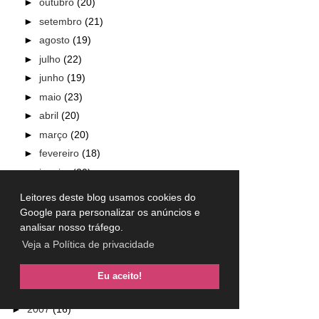
►
outubro
(20)
►
setembro
(21)
►
agosto
(19)
►
julho
(22)
►
junho
(19)
►
maio
(23)
►
abril
(20)
►
março
(20)
►
fevereiro
(18)
►
janeiro
(20)
►
2013
(157)
Leitores deste blog usamos cookies do
Google para personalizar os anúncios e
►
2012
(101)
analisar nosso tráfego.
►
2011
(33)
Veja a Política de privacidade
►
2010
(24)
►
2009
(28)
Eu aceito!
►
2008
(24)
►
2007
(16)