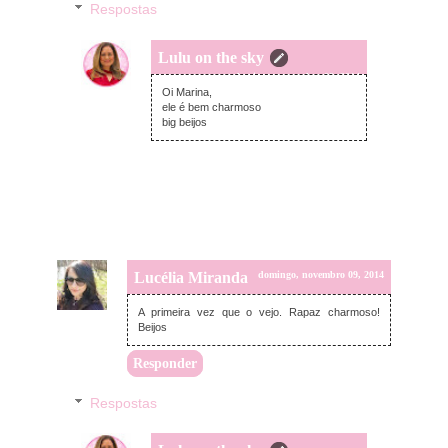
Respostas
Lulu on the sky
domingo, novembro 09, 2014
Oi Marina,
ele é bem charmoso
big beijos
Lucélia Miranda
domingo, novembro 09, 2014
A primeira vez que o vejo. Rapaz charmoso!
Beijos
Responder
Respostas