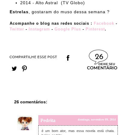
2014 - Alto Astral (TV Globo)
Estrelas
, gostaram do muso dessa semana ?
Acompanhe o blog nas redes sociais :
Facebook
-
Twitter
-
Instagram
-
Google Plus
-
Pinterest
.
26
26 comentários:
Pedrita
domingo, novembro 09, 2014
é um bom ator, mas essa novela está chata.