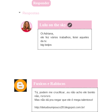
Responder
Respostas
Lulu on the sky
domingo, novembro 09, 2014
Oi Adriana,
ele fez vários trabalhos, listei aqueles
da tv.
big beijos
Fuxicos e Rabiscos
domingo, novembro 09, 2014
Tá, podem me crucificar...eu não acho ele bonito
não, rsrsrsrs
Mas não dá pra negar que ele é mega talentoso!
http://detudoumpouco28.blogspot.com.br/