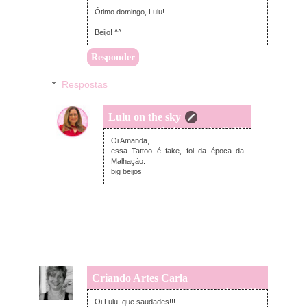
Ótimo domingo, Lulu!
Beijo! ^^
Responder
Respostas
Lulu on the sky
domingo, novembro 09, 2014
Oi Amanda,
essa Tattoo é fake, foi da época da
Malhação.
big beijos
Criando Artes Carla
domingo, novembro 09, 2014
Oi Lulu, que saudades!!!