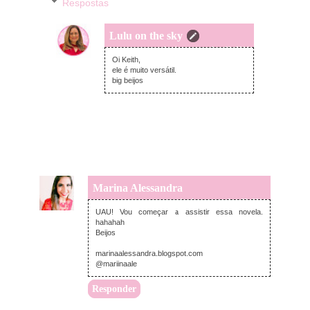
Respostas
Lulu on the sky
domingo, novembro 09, 2014
Oi Keith,
ele é muito versátil.
big beijos
Marina Alessandra
domingo, novembro 09, 2014
UAU! Vou começar a assistir essa novela.
hahahah
Beijos
marinaalessandra.blogspot.com
@mariinaale
Responder