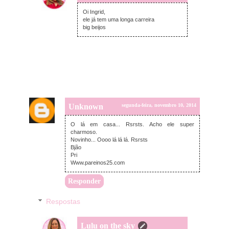
terça-feira, novembro 11, 2014
Oi Ingrid,
ele já tem uma longa carreira
big beijos
Unknown
segunda-feira, novembro 10, 2014
O lá em casa... Rsrsts. Acho ele super
charmoso.
Novinho... Oooo lá lá lá. Rsrsts
Bjão
Pri
Www.pareinos25.com
Responder
Respostas
Lulu on the sky