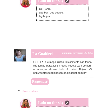
Lulu on the sky
domingo, novembro 09, 2014
Oi Lucélia,
que bom que gostou.
big beijos
Isa Gualtieri
domingo, novembro 09, 2014
Oi, Lulu! Que moço liiiiindo! Infelizmente não tenho
tido tempo para assistir essa novela para conferir
a atuação dessa beleza! haha Beijos <3
http://gostosdeadolescentes.blogspot.com.br/
Responder
Respostas
Lulu on the sky
quinta-feira, novembro 13, 2014