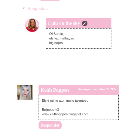
Respostas
Lulu on the sky
domingo, novembro 09, 2014
Oi Barbie,
ele fez malhação
big beijos
Keith Pappen
domingo, novembro 09, 2014
Ele é ótimo ator, muito talentoso.
Beijooos <3
www.keithpappen.blogspot.com
Responder