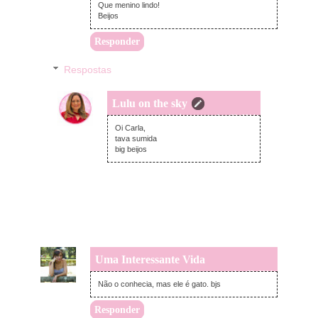
Que menino lindo!
Beijos
Responder
Respostas
Lulu on the sky
domingo, novembro 09, 2014
Oi Carla,
tava sumida
big beijos
Uma Interessante Vida
domingo, novembro 09, 2014
Não o conhecia, mas ele é gato. bjs
Responder