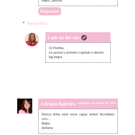
beijos, pedrita
Responder
Respostas
Lulu on the sky
domingo, novembro 09, 2014
Oi Pedrita,
só assisti o primeiro capítulo e desisti
big beijos
Adriana Balreira
domingo, novembro 09, 2014
Nunca tinha visto esse rapaz antes! Acreditas!
rsrs...
Beijos
Adriana