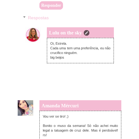
Responder
Respostas
Lulu on the sky
domingo, novembro 09, 2014
Oi, Estrela.
Cada uma tem uma preferência, eu não
crucifico ninguém.
big beijos
Amanda Mércuri
domingo, novembro 09, 2014
Vou ver se tiro! ;)
Bonito o muso da semana! Só não achei muito
legal a tatuagem de cruz dele. Mas é perdoável!
rs!