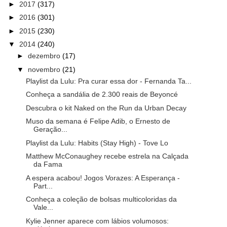
►
2017
(317)
►
2016
(301)
►
2015
(230)
▼
2014
(240)
►
dezembro
(17)
▼
novembro
(21)
Playlist da Lulu: Pra curar essa dor - Fernanda Ta...
Conheça a sandália de 2.300 reais de Beyoncé
Descubra o kit Naked on the Run da Urban Decay
Muso da semana é Felipe Adib, o Ernesto de
Geração...
Playlist da Lulu: Habits (Stay High) - Tove Lo
Matthew McConaughey recebe estrela na Calçada
da Fama
A espera acabou! Jogos Vorazes: A Esperança -
Part...
Conheça a coleção de bolsas multicoloridas da
Vale...
Kylie Jenner aparece com lábios volumosos: