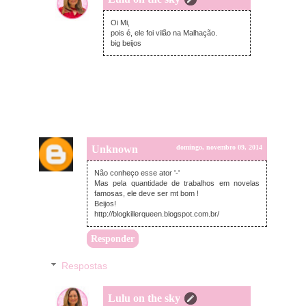
segunda-feira, novembro 10, 2014
Oi Mi,
pois é, ele foi vilão na Malhação.
big beijos
Unknown
domingo, novembro 09, 2014
Não conheço esse ator '-'
Mas pela quantidade de trabalhos em novelas
famosas, ele deve ser mt bom !
Beijos!
http://blogkillerqueen.blogspot.com.br/
Responder
Respostas
Lulu on the sky