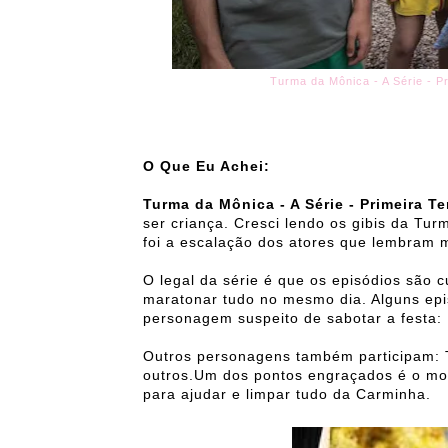
Turma da Mônica - A Série - P
O Que Eu Achei:
Turma da Mônica - A Série - Primeira 
ser criança. Cresci lendo os gibis da Tur
foi a escalação dos atores que lembram m
O legal da série é que os episódios são c
maratonar tudo no mesmo dia. Alguns epi
personagem suspeito de sabotar a festa:
Outros personagens também participam: T
outros.Um dos pontos engraçados é o mo
para ajudar e limpar tudo da Carminha.