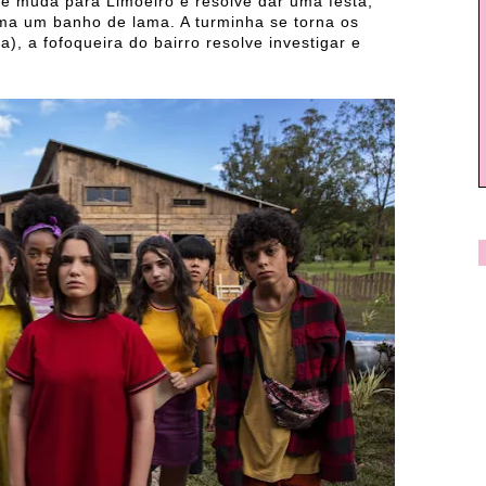
se muda para Limoeiro e resolve dar uma festa,
ma um banho de lama. A turminha se torna os
), a fofoqueira do bairro resolve investigar e