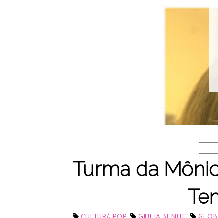
Turma da Mônica
Te
,
,
CULTURA POP
GIULIA BENITE
GLOB