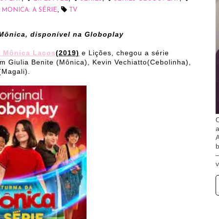
,
 MONICA: A SÉRIE
TV
Mônica, disponível na Globoplay
a Mônica Laços
(2019)
e Lições, chegou a série
 Giulia Benite (Mônica), Kevin Vechiatto(Cebolinha),
(Magali).
O
A
b
v