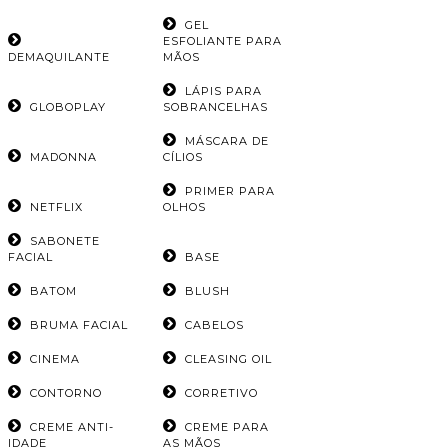
GEL
ESFOLIANTE PARA
DEMAQUILANTE
MÃOS
LÁPIS PARA
GLOBOPLAY
SOBRANCELHAS
MÁSCARA DE
MADONNA
CÍLIOS
PRIMER PARA
NETFLIX
OLHOS
SABONETE
FACIAL
BASE
BATOM
BLUSH
BRUMA FACIAL
CABELOS
CINEMA
CLEASING OIL
CONTORNO
CORRETIVO
CREME ANTI-
CREME PARA
IDADE
AS MÃOS