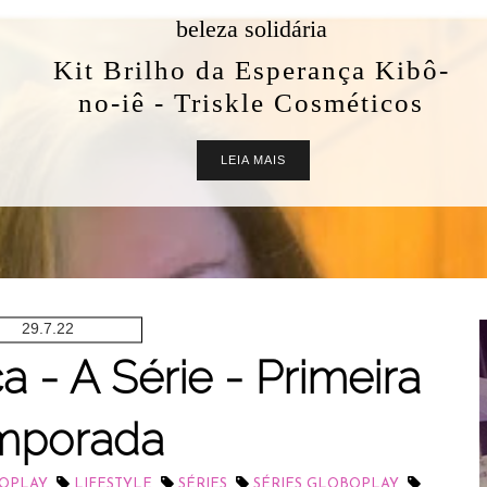
beleza solidária
Kit Brilho da Esperança Kibô-
no-iê - Triskle Cosméticos
LEIA MAIS
29.7.22
 - A Série - Primeira
mporada
,
,
,
,
OPLAY
LIFESTYLE
SÉRIES
SÉRIES GLOBOPLAY