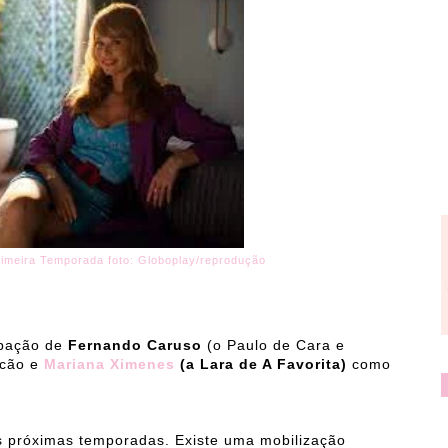
rimeira Temporada foto: Globoplay/reprodução
ipação de
Fernando Caruso
(o Paulo de Cara e
scão e
Mariana Ximenes
(a Lara de A Favorita)
como
s próximas temporadas. Existe uma mobilização