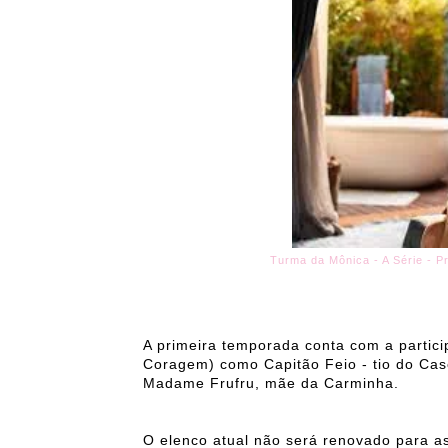
Turma da Mônica - A Série - P
A primeira temporada conta com a partic
Coragem) como Capitão Feio - tio do Ca
Madame Frufru, mãe da Carminha.
O elenco atual não será renovado para a