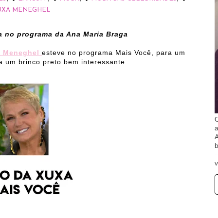
UXA MENEGHEL
a no programa da Ana Maria Braga
a Meneghel
esteve no programa Mais Você, para um
 um brinco preto bem interessante.
O
A
b
v