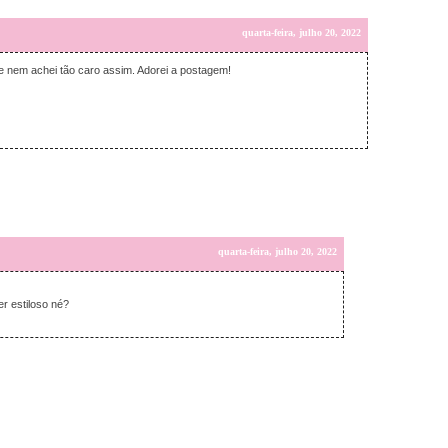
quarta-feira, julho 20, 2022
e nem achei tão caro assim. Adorei a postagem!
quarta-feira, julho 20, 2022
r estiloso né?