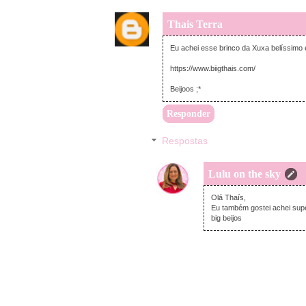
Thais Terra
Eu achei esse brinco da Xuxa belíssimo 
https://www.biigthais.com/
Beijoos ;*
Responder
Respostas
Lulu on the sky
Olá Thaís,
Eu também gostei achei supe
big beijos