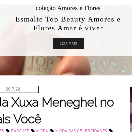
coleção Amores e Flores
Esmalte Top Beauty Amores e
Flores Amar é viver
LEIA MAIS
20.7.22
 da Xuxa Meneghel no
is Você
,
,
,
,
ES
EARCUFF
MODA
MODA DAS CELEBRIDADES