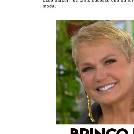
Esse earcuff fez tanto sucesso que eu fu
moda.