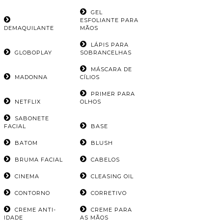
GEL
ESFOLIANTE PARA
DEMAQUILANTE
MÃOS
LÁPIS PARA
GLOBOPLAY
SOBRANCELHAS
MÁSCARA DE
MADONNA
CÍLIOS
PRIMER PARA
NETFLIX
OLHOS
SABONETE
FACIAL
BASE
BATOM
BLUSH
BRUMA FACIAL
CABELOS
CINEMA
CLEASING OIL
CONTORNO
CORRETIVO
CREME ANTI-
CREME PARA
IDADE
AS MÃOS