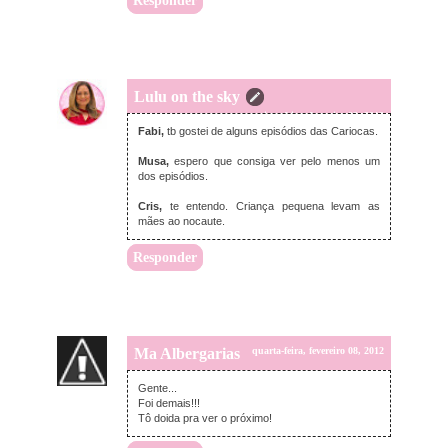
Responder
Lulu on the sky
quinta-feira, fevereiro 02, 2012
Fabi,
tb gostei de alguns episódios das Cariocas.
Musa,
espero que consiga ver pelo menos um
dos episódios.
Cris,
te entendo. Criança pequena levam as
mães ao nocaute.
Responder
Ma Albergarias
quarta-feira, fevereiro 08, 2012
Gente...
Foi demais!!!
Tô doida pra ver o próximo!