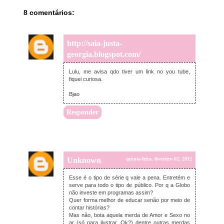
8 comentários:
http://saia-justa-
georgia.blogspot.com/
quinta-feira, fevereiro 02, 2012
Lulu, me avisa qdo tiver um link no you tube,
fiquei curiosa.
Bjao
Responder
Unknown
quinta-feira, fevereiro 02, 2012
Esse é o tipo de série q vale a pena. Entretém e
serve para todo o tipo de público. Por q a Globo
não investe em programas assim?
Quer forma melhor de educar senão por meio de
contar histórias?
Mas não, bota aquela merda de Amor e Sexo no
ar (só para ilustrar, Ok?) dentre outras merdas