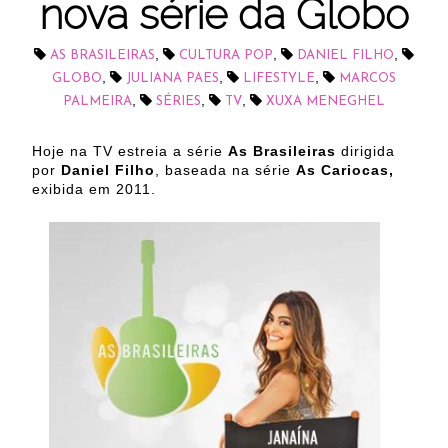
nova série da Globo
,
,
,
AS BRASILEIRAS
CULTURA POP
DANIEL FILHO
,
,
,
GLOBO
JULIANA PAES
LIFESTYLE
MARCOS
,
,
,
PALMEIRA
SÉRIES
TV
XUXA MENEGHEL
Hoje na TV estreia a série
As Brasileiras
dirigida
por
Daniel Filho
, baseada na série
As Cariocas,
exibida em 2011.