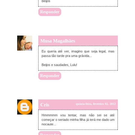
Beijos
Responder
Musa Magalhães
quinta-feira, fevereiro 02, 2012
Eu queria até ver, imagino que seja legal, mas
passa tão tarde pra uma grávida...
Beijos e saudades, Lulu!
Responder
Cris
quinta-feira, fevereiro 02, 2012
Hmmmmm vou tentar, mas não sei se até
começar o seriado minha filha já terá me dado um
nocaute...