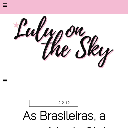
≡
≡
2.2.12
As Brasileiras, a