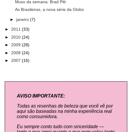
Muso da semana: Brad Pitt
As Brasileiras, a nova série da Globo
►
janeiro
(7)
►
2011
(33)
►
2010
(24)
►
2009
(28)
►
2008
(24)
►
2007
(16)
AVISO IMPORTANTE:
Todas as resenhas de beleza que você vê por
aqui são baseadas na minha experiência real
como consumidora.
Eu sempre conto tudo com sinceridade —
tanto o que amei quanto o que nem valeu tanto