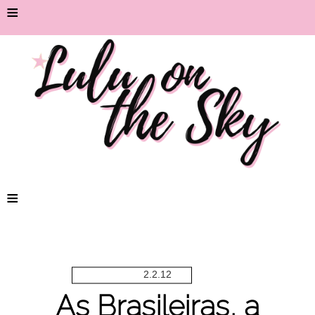
≡
≡
2.2.12
As Brasileiras, a