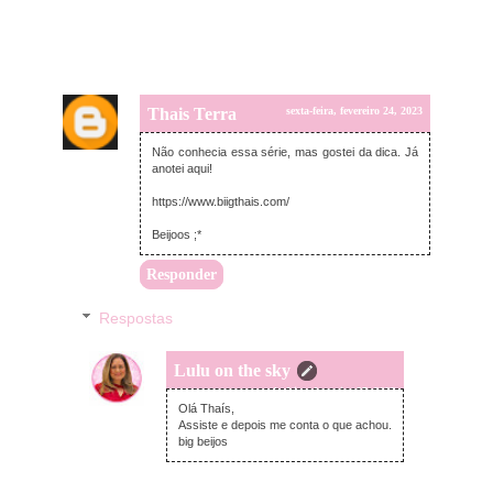
Thais Terra
sexta-feira, fevereiro 24, 2023
Não conhecia essa série, mas gostei da dica. Já
anotei aqui!
https://www.biigthais.com/
Beijoos ;*
Responder
Respostas
Lulu on the sky
segunda-feira, fevereiro 27, 2023
Olá Thaís,
Assiste e depois me conta o que achou.
big beijos