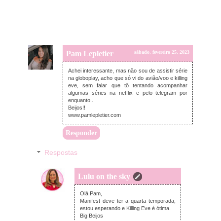
Pam Lepletier
sábado, fevereiro 25, 2023
Achei interessante, mas não sou de assistir série
na globoplay, acho que só vi do avião/voo e killing
eve, sem falar que tô tentando acompanhar
algumas séries na netflix e pelo telegram por
enquanto..
Beijos!!
www.pamlepletier.com
Responder
Respostas
Lulu on the sky
segunda-feira, fevereiro 27, 2023
Olá Pam,
Manifest deve ter a quarta temporada,
estou esperando e Killing Eve é ótima.
Big Beijos