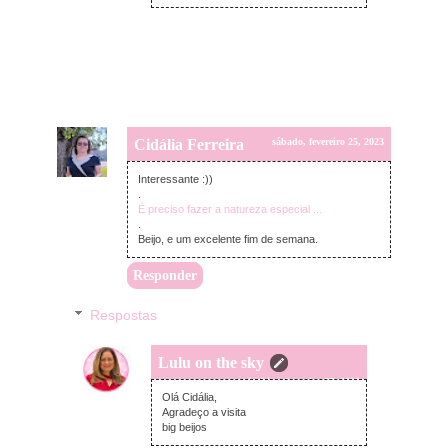
Cidália Ferreira
sábado, fevereiro 25, 2023
Interessante :))
.
É preciso fazer a natureza especial ...
.
Beijo, e um excelente fim de semana.
Responder
Respostas
Lulu on the sky
segunda-feira, fevereiro 27, 2023
Olá Cidália,
Agradeço a visita
big beijos