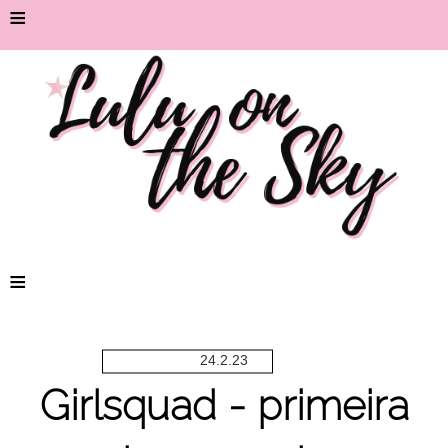
≡
≡
24.2.23
Girlsquad - primeira