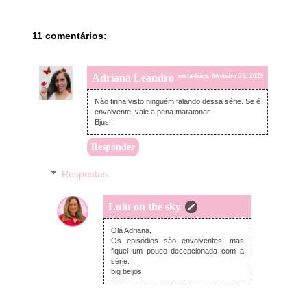
11 comentários:
Adriana Leandro
sexta-feira, fevereiro 24, 2023
Não tinha visto ninguém falando dessa série. Se é
envolvente, vale a pena maratonar.
Bjus!!!
Responder
Respostas
Lulu on the sky
segunda-feira, fevereiro 27, 2023
Olá Adriana,
Os episódios são envolventes, mas
fiquei um pouco decepcionada com a
série.
big beijos