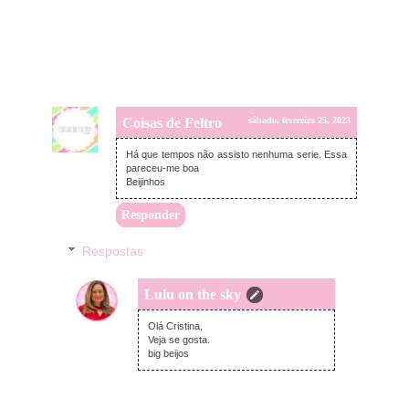
Coisas de Feltro
sábado, fevereiro 25, 2023
Há que tempos não assisto nenhuma serie. Essa
pareceu-me boa
Beijinhos
Responder
Respostas
Lulu on the sky
segunda-feira, fevereiro 27, 2023
Olá Cristina,
Veja se gosta.
big beijos