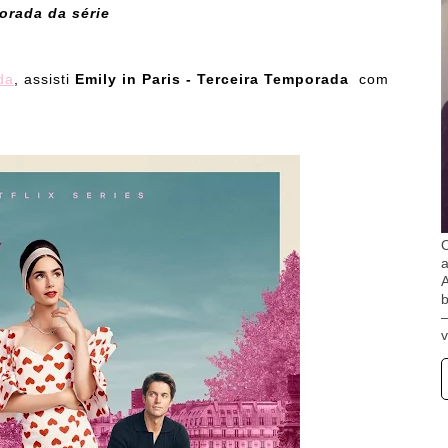
orada da série
da
, assisti
Emily in Paris - Terceira Temporada
com
O
A
b
v