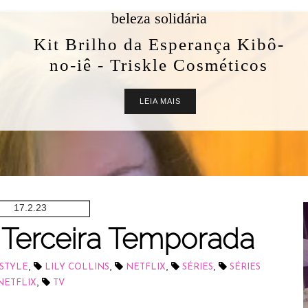
beleza solidária
Kit Brilho da Esperança Kibô-
no-iê - Triskle Cosméticos
LEIA MAIS
17.2.23
- Terceira Temporada
,
,
,
,
ESTYLE
LILY COLLINS
NETFLIX
SÉRIES
SÉRIES
,
NETFLIX
TV