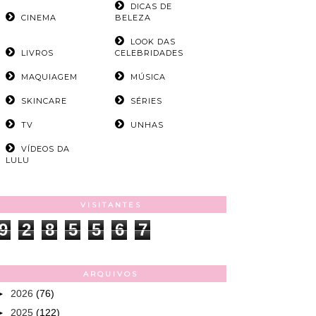
DICAS DE
CINEMA
BELEZA
LOOK DAS
LIVROS
CELEBRIDADES
MAQUIAGEM
MÚSICA
SKINCARE
SÉRIES
TV
UNHAS
VÍDEOS DA
LULU
VISITANTES
9
2
8
5
5
6
7
ARQUIVOS
►
2026
(76)
►
2025
(122)