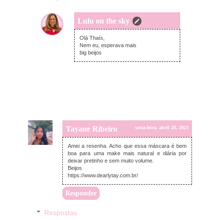
Lulu on the sky
segunda-feira, maio 01, 2023
Olá Thaís,
Nem eu, esperava mais
big beijos
Tayane Ribeiro
sexta-feira, abril 28, 2023
Amei a resenha. Acho que essa máscara é bem
boa para uma make mais natural e diária por
deixar pretinho e sem muito volume.
Beijos
https://www.dearlytay.com.br/
Responder
Respostas