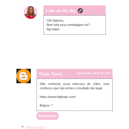
Lulu on the sky
segunda-feira, maio 01, 2023
Olá Sabrina,
Bem fofa essa embalagem né?
big beijos
Thais Terra
quarta-feira, abril 26, 2023
Não conhecia essa máscara de cílios, mas
confesso que não achei o resultado tão legal.
https://www.biigthais.com/
Beijoos ;*
Responder
Respostas