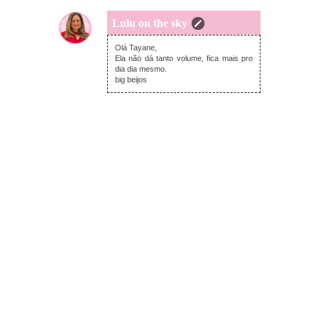
Lulu on the sky
segunda-feira, maio 01, 2023
Olá Tayane,
Ela não dá tanto volume, fica mais pro
dia dia mesmo.
big beijos