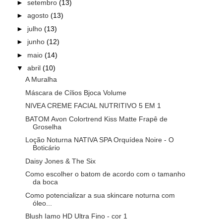
►
setembro
(13)
►
agosto
(13)
►
julho
(13)
►
junho
(12)
►
maio
(14)
▼
abril
(10)
A Muralha
Máscara de Cílios Bjoca Volume
NIVEA CREME FACIAL NUTRITIVO 5 EM 1
BATOM Avon Colortrend Kiss Matte Frapê de
Groselha
Loção Noturna NATIVA SPA Orquídea Noire - O
Boticário
Daisy Jones & The Six
Como escolher o batom de acordo com o tamanho
da boca
Como potencializar a sua skincare noturna com
óleo...
Blush Iamo HD Ultra Fino - cor 1